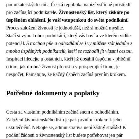
podnikatelských snů a Česká republika nabízí vstřícné prostředí
pro začínající podnikatele.
Živnostenský list, který získáte po
úspěšném ohlášení, je vaší vstupenkou do světa podnikání.
Proces založení živnosti je jednodušší, než si možná myslíte.
Stačí si vybrat obor podnikání, který vás baví a ve kterém vidíte
potenciál.
S trochou píle a odhodlání se i vy můžete stát jedním z
mnoha úspěšných podnikatelů, kteří se rozhodli jít vlastní cestou.
Inspiraci hledejte u ostatních, kteří již dosáhli úspěchu - příběhů
o tom, jak drobná živnost přerostla v prosperující firmu, je
nespočet. Pamatujte, že každý úspěch začíná prvním krokem.
Potřebné dokumenty a poplatky
Cesta za vlastním podnikáním začíná snem a odhodláním.
Založení živnostenského listu je pak prvním krokem k jeho
uskutečnění. Nebojte se, administrativa není žádný strašák! K
podání žádosti o živnostenský list budete potřebovat jen pár