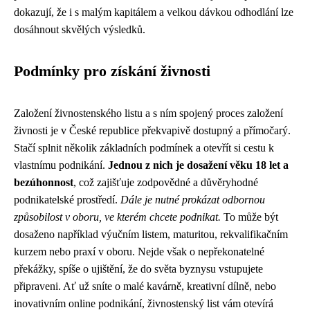
dokazují, že i s malým kapitálem a velkou dávkou odhodlání lze
dosáhnout skvělých výsledků.
Podmínky pro získání živnosti
Založení živnostenského listu a s ním spojený proces založení
živnosti je v České republice překvapivě dostupný a přímočarý.
Stačí splnit několik základních podmínek a otevřít si cestu k
vlastnímu podnikání.
Jednou z nich je dosažení věku 18 let a
bezúhonnost
, což zajišťuje zodpovědné a důvěryhodné
podnikatelské prostředí.
Dále je nutné prokázat odbornou
způsobilost v oboru, ve kterém chcete podnikat.
To může být
dosaženo například výučním listem, maturitou, rekvalifikačním
kurzem nebo praxí v oboru. Nejde však o nepřekonatelné
překážky, spíše o ujištění, že do světa byznysu vstupujete
připraveni. Ať už sníte o malé kavárně, kreativní dílně, nebo
inovativním online podnikání, živnostenský list vám otevírá