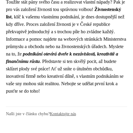
Toužíte stát pány svého času a realizovat vlastní nápady? Pak je
pro vás založení živnosti tou správnou volbou!
Živnostenský
list
, klíč k vašemu vlastnímu podnikání, je dnes dostupnější než
kdy dříve. Proces založení živnosti je v České republice
překvapivě jednoduchý a s trochou píle ho zvládne každý.
Informace a pomoc najdete na webových stránkách Ministerstva
průmyslu a obchodu nebo na živnostenských úřadech. Myslete
na to, že
podnikání otevírá dveře k nezávislosti, kreativitě a
finančnímu růstu
. Představte si ten skvělý pocit, až budete
sklízet plody své práce! Ať už sníte o útulném obchůdku,
inovativní firmě nebo kreativní dílně, s vlastním podnikáním se
vaše sny mohou stát realitou. Nebojte se udělat první krok a
pusťte se do toho!
Našli jste v článku chybu?
Kontaktujte nás