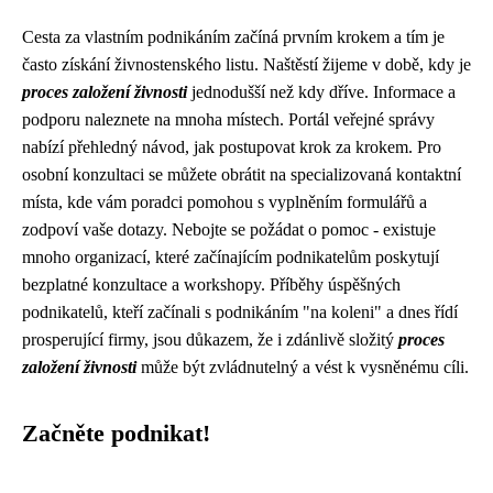
Cesta za vlastním podnikáním začíná prvním krokem a tím je
často získání živnostenského listu. Naštěstí žijeme v době, kdy je
proces založení živnosti
jednodušší než kdy dříve. Informace a
podporu naleznete na mnoha místech. Portál veřejné správy
nabízí přehledný návod, jak postupovat krok za krokem. Pro
osobní konzultaci se můžete obrátit na specializovaná kontaktní
místa, kde vám poradci pomohou s vyplněním formulářů a
zodpoví vaše dotazy. Nebojte se požádat o pomoc - existuje
mnoho organizací, které začínajícím podnikatelům poskytují
bezplatné konzultace a workshopy. Příběhy úspěšných
podnikatelů, kteří začínali s podnikáním "na koleni" a dnes řídí
prosperující firmy, jsou důkazem, že i zdánlivě složitý
proces
založení živnosti
může být zvládnutelný a vést k vysněnému cíli.
Začněte podnikat!