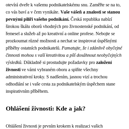
otevírá dveře k vašemu podnikatelskému snu. Zaměřte se na to,
co vás baví a v čem vynikáte.
Vaše vášeň a znalosti se stanou
pevnými pilíři vašeho podnikání.
Česká republika nabízí
širokou škálu oborů vhodných pro živnostenské podnikání, od
řemesel a služeb až po kreativní a online profese. Nebojte se
prozkoumat různé možnosti a nechat se inspirovat úspěšnými
příběhy ostatních podnikatelů.
Pamatujte, že i zdánlivě obyčejné
činnosti mohou s vaší kreativitou a pílí dosáhnout neobyčejných
výsledků.
Důkladně si prostudujte požadavky pro
založení
živnosti
ve vámi vybraném oboru a splňte všechny
administrativní kroky. S nadšením, jasnou vizí a trochou
odhodlání se i vaše cesta za podnikatelským úspěchem stane
inspirativním příběhem.
Ohlášení živnosti: Kde a jak?
Ohlášení živnosti je prvním krokem k realizaci vašich