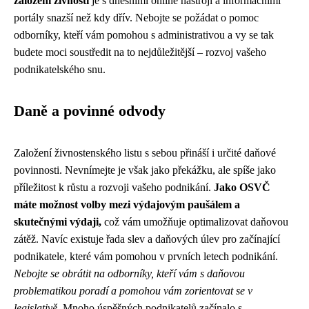
založení živnosti
je s dnešními online nástroji a informačními
portály snazší než kdy dřív. Nebojte se požádat o pomoc
odborníky, kteří vám pomohou s administrativou a vy se tak
budete moci soustředit na to nejdůležitější – rozvoj vašeho
podnikatelského snu.
Daně a povinné odvody
Založení živnostenského listu s sebou přináší i určité daňové
povinnosti. Nevnímejte je však jako překážku, ale spíše jako
příležitost k růstu a rozvoji vašeho podnikání.
Jako OSVČ
máte možnost volby mezi výdajovým paušálem a
skutečnými výdaji,
což vám umožňuje optimalizovat daňovou
zátěž. Navíc existuje řada slev a daňových úlev pro začínající
podnikatele, které vám pomohou v prvních letech podnikání.
Nebojte se obrátit na odborníky, kteří vám s daňovou
problematikou poradí a pomohou vám zorientovat se v
legislativě.
Mnoho úspěšných podnikatelů začínalo s