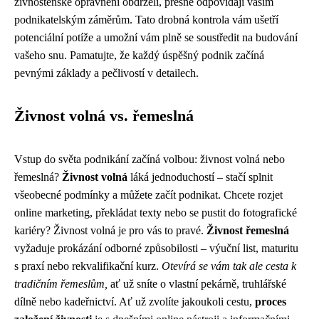
živnostenské oprávnění obdrželi, přesně odpovídají vašim
podnikatelským záměrům. Tato drobná kontrola vám ušetří
potenciální potíže a umožní vám plně se soustředit na budování
vašeho snu. Pamatujte, že každý úspěšný podnik začíná
pevnými základy a pečlivostí v detailech.
Živnost volná vs. řemeslná
Vstup do světa podnikání začíná volbou: živnost volná nebo
řemeslná?
Živnost volná
láká jednoduchostí – stačí splnit
všeobecné podmínky a můžete začít podnikat. Chcete rozjet
online marketing, překládat texty nebo se pustit do fotografické
kariéry? Živnost volná je pro vás to pravé.
Živnost řemeslná
vyžaduje prokázání odborné způsobilosti – výuční list, maturitu
s praxí nebo rekvalifikační kurz.
Otevírá se vám tak ale cesta k
tradičním řemeslům,
ať už sníte o vlastní pekárně, truhlářské
dílně nebo kadeřnictví. Ať už zvolíte jakoukoli cestu,
proces