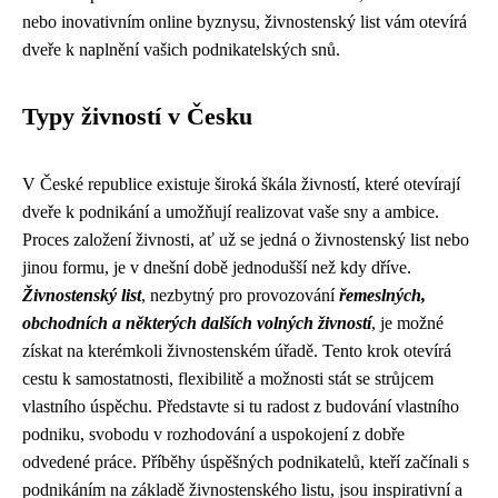
nebo inovativním online byznysu, živnostenský list vám otevírá
dveře k naplnění vašich podnikatelských snů.
Typy živností v Česku
V České republice existuje široká škála živností, které otevírají
dveře k podnikání a umožňují realizovat vaše sny a ambice.
Proces založení živnosti, ať už se jedná o živnostenský list nebo
jinou formu, je v dnešní době jednodušší než kdy dříve.
Živnostenský list
, nezbytný pro provozování
řemeslných,
obchodních a některých dalších volných živností
, je možné
získat na kterémkoli živnostenském úřadě. Tento krok otevírá
cestu k samostatnosti, flexibilitě a možnosti stát se strůjcem
vlastního úspěchu. Představte si tu radost z budování vlastního
podniku, svobodu v rozhodování a uspokojení z dobře
odvedené práce. Příběhy úspěšných podnikatelů, kteří začínali s
podnikáním na základě živnostenského listu, jsou inspirativní a