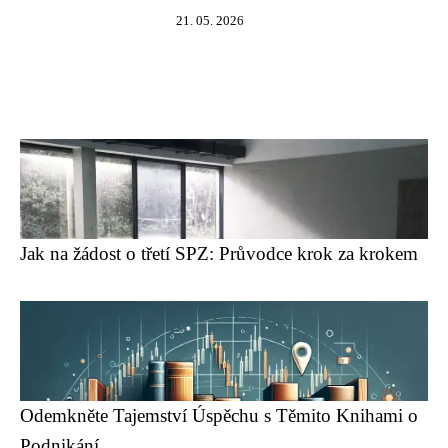
21. 05. 2026
Jak na žádost o třetí SPZ: Průvodce krok za krokem
Odemkněte Tajemství Úspěchu s Těmito Knihami o
Podnikání