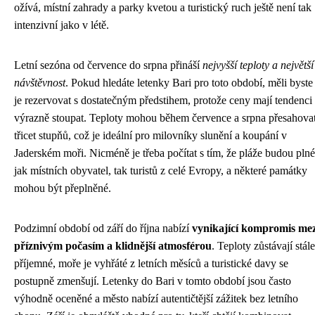
ožívá, místní zahrady a parky kvetou a turistický ruch ještě není tak
intenzivní jako v létě.
Letní sezóna od července do srpna přináší
nejvyšší teploty a největší
návštěvnost
. Pokud hledáte letenky Bari pro toto období, měli byste
je rezervovat s dostatečným předstihem, protože ceny mají tendenci
výrazně stoupat. Teploty mohou během července a srpna přesahova
třicet stupňů, což je ideální pro milovníky slunění a koupání v
Jaderském moři. Nicméně je třeba počítat s tím, že pláže budou plné
jak místních obyvatel, tak turistů z celé Evropy, a některé památky
mohou být přeplněné.
Podzimní období od září do října nabízí
vynikající kompromis mez
příznivým počasím a klidnější atmosférou
. Teploty zůstávají stále
příjemné, moře je vyhřáté z letních měsíců a turistické davy se
postupně zmenšují. Letenky do Bari v tomto období jsou často
výhodně oceněné a město nabízí autentičtější zážitek bez letního