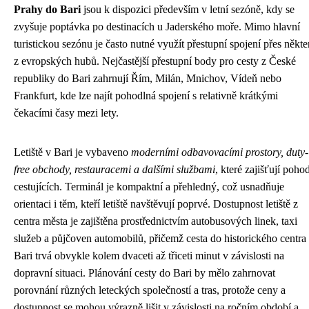
Prahy do Bari
jsou k dispozici především v letní sezóně, kdy se
zvyšuje poptávka po destinacích u Jaderského moře. Mimo hlavní
turistickou sezónu je často nutné využít přestupní spojení přes někte
z evropských hubů. Nejčastější přestupní body pro cesty z České
republiky do Bari zahrnují Řím, Milán, Mnichov, Vídeň nebo
Frankfurt, kde lze najít pohodlná spojení s relativně krátkými
čekacími časy mezi lety.
Letiště v Bari je vybaveno
moderními odbavovacími prostory, duty-
free obchody, restauracemi a dalšími službami
, které zajišťují pohod
cestujících. Terminál je kompaktní a přehledný, což usnadňuje
orientaci i těm, kteří letiště navštěvují poprvé. Dostupnost letiště z
centra města je zajištěna prostřednictvím autobusových linek, taxi
služeb a půjčoven automobilů, přičemž cesta do historického centra
Bari trvá obvykle kolem dvaceti až třiceti minut v závislosti na
dopravní situaci. Plánování cesty do Bari by mělo zahrnovat
porovnání různých leteckých společností a tras, protože ceny a
dostupnost se mohou výrazně lišit v závislosti na ročním období a