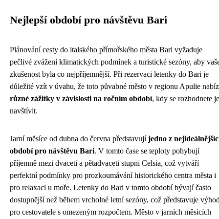
Nejlepší období pro návštěvu Bari
Plánování cesty do italského přímořského města Bari vyžaduje
pečlivé zvážení klimatických podmínek a turistické sezóny, aby vaš
zkušenost byla co nejpříjemnější. Při rezervaci letenky do Bari je
důležité vzít v úvahu, že toto půvabné město v regionu Apulie nabíz
různé zážitky v závislosti na ročním období
, kdy se rozhodnete je
navštívit.
Jarní měsíce od dubna do června představují
jedno z nejideálnější
období pro návštěvu Bari
. V tomto čase se teploty pohybují
příjemně mezi dvaceti a pětadvaceti stupni Celsia, což vytváří
perfektní podmínky pro prozkoumávání historického centra města i
pro relaxaci u moře. Letenky do Bari v tomto období bývají často
dostupnější než během vrcholné letní sezóny, což představuje výho
pro cestovatele s omezeným rozpočtem. Město v jarních měsících