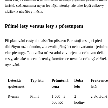
turistů, což znamená nejen levnější letenky, ale také lepší celkový
zážitek z návštěvy města.
Přímé lety versus lety s přestupem
Při plánování cesty do italského přístavu Bari stojí cestující před
důležitým rozhodnutím, zda zvolit přímý let nebo variantu s jedním 
více přestupy. Tato volba má zásadní vliv nejen na celkovou délku
cesty, ale také na cenu letenky, komfort cestování a celkový zážitek 
путování.
Letecká
Typ letu
Průměrná
Doba
Frekvence
společnost
cena
letu
letů
Ryanair
Přímý
1 500 - 3
2
2-3x týdně
500 Kč
hodiny