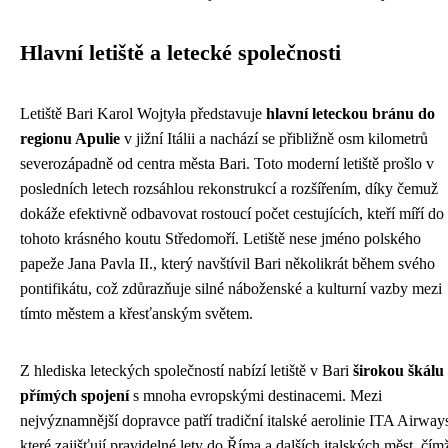
Hlavní letiště a letecké společnosti
Letiště Bari Karol Wojtyła představuje
hlavní leteckou bránu do
regionu Apulie
v jižní Itálii a nachází se přibližně osm kilometrů
severozápadně od centra města Bari. Toto moderní letiště prošlo v
posledních letech rozsáhlou rekonstrukcí a rozšířením, díky čemuž
dokáže efektivně odbavovat rostoucí počet cestujících, kteří míří do
tohoto krásného koutu Středomoří. Letiště nese jméno polského
papeže Jana Pavla II., který navštívil Bari několikrát během svého
pontifikátu, což zdůrazňuje silné náboženské a kulturní vazby mezi
tímto městem a křesťanským světem.
Z hlediska leteckých společností nabízí letiště v Bari
širokou škálu
přímých spojení
s mnoha evropskými destinacemi. Mezi
nejvýznamnější dopravce patří tradiční italské aerolinie ITA Airway
které zajišťují pravidelné lety do Říma a dalších italských měst, čím