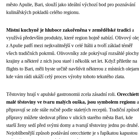
město Apulie, Bari, slouží jako ideální výchozí bod pro poznávání
kulinářských pokladů celého regionu.
Místní kuchyně je hluboce zakořeněna v zemědělské tradici
a
využívá především produkty, které region hojně nabízí. Olivový ole
z Apulie patří mezi nejkvalitnější v celé Itálii a tvoří základ téměř
všech tradičních pokrmů. Olivovníky zde pokrývají rozsáhlé plochy
krajiny a některé z nich jsou staré i několik set let. Když přiletíte na
flights to Bari, měli byste určitě navštívit některou z místních olejarn
kde vám rádi ukáží celý proces výroby tohoto tekutého zlata.
Těstoviny hrají v apulské gastronomii zcela zásadní roli.
Orecchiett
malé těstoviny ve tvaru malých ouška, jsou symbolem regionu
a
připravují se zde stále ručně podle staletých receptů. Tradiční způso
přípravy můžete sledovat přímo v ulicích starého města Bari, kde
starší ženy sedí před svými domy a tvarují těstoviny jednu po druhé.
Nejoblíbenější způsob podávání orecchiette je s řapíkatou kapustou 