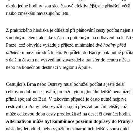
okolo jedné hodiny jsou sice časově efektivnější, ale přinášejí větší
riziko zmeškání navazujícího letu.
Z praktického hlediska je důležité při plánování cesty počítat nejen 
samotným letem, ale také s časem potřebným na odbavení na letišti 
Praze, což obvykle vyžaduje příjezd minimálně
dvě hodiny před
odletem
u mezinárodních letů. Po příletu do Bari je pak nutné počíta
s dalším časem na vyzvednutí zavazadel a transfer do centra města
nebo na konečnou destinaci v regionu Apulie.
Cestující z Brna nebo Ostravy musí bohužel počítat s ještě delší
celkovou dobou cestování, protože tyto regionální letiště nenabízejí
přímá spojení do Bari. V takovém případě je často nutné nejprve
cestovat do Prahy nebo využít spojení přes zahraniční letiště, což
může celkovou dobu cesty prodloužit až na deset či dvanáct hodin.
Alternativou může být kombinace pozemní dopravy do Prahy
následný let odtud, nebo využití mezinárodních letišť v sousedních