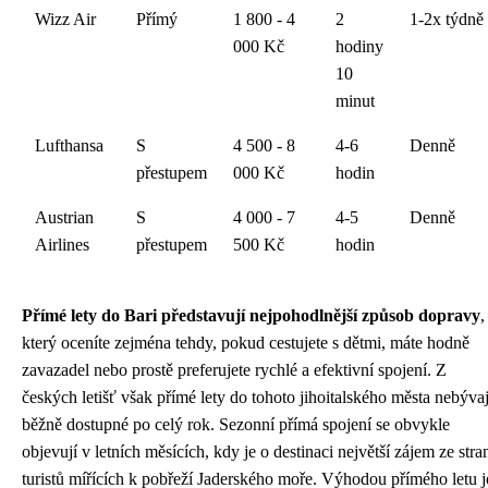
Wizz Air
Přímý
1 800 - 4
2
1-2x týdně
000 Kč
hodiny
10
minut
Lufthansa
S
4 500 - 8
4-6
Denně
přestupem
000 Kč
hodin
Austrian
S
4 000 - 7
4-5
Denně
Airlines
přestupem
500 Kč
hodin
Přímé lety do Bari představují nejpohodlnější způsob dopravy
,
který oceníte zejména tehdy, pokud cestujete s dětmi, máte hodně
zavazadel nebo prostě preferujete rychlé a efektivní spojení. Z
českých letišť však přímé lety do tohoto jihoitalského města nebývaj
běžně dostupné po celý rok. Sezonní přímá spojení se obvykle
objevují v letních měsících, kdy je o destinaci největší zájem ze stra
turistů mířících k pobřeží Jaderského moře. Výhodou přímého letu j