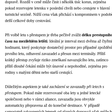
dopravě. Rozdíl v ceně může činit i několik tisíc korun, zejména
pokud rezervujete letenku v poslední chvíli nebo cestujete v hlavní
turistické sezóně. Nižší cena však přichází s kompromisem v podob
delší celkové doby cestování.
Při volbě letu s přestupem je třeba pečlivě zvážit
délku prestupníh
času na mezilehlém letišti
. Ideální je interval mezi dvěma až čtyřmi
hodinami, který poskytuje dostatečný prostor pro případné zpoždění
prvního letu, odbavení zavazadel a přesun mezi terminály. Příliš
krátký přestup zvyšuje riziko zmeškaní navazujícího letu, zatímco
příliš dlouhé čekání může být únavné a nepohodlné, zejména pro
rodiny s malými dětmi nebo starší cestující.
Důležitým aspektem je také
zacházení se zavazadly při letech s
přestupem
. Pokud máte rezervované oba lety u jedné letecké
společnosti nebo v rámci aliance, zavazadla jsou obvykle
automaticky přepravena až do konečné destinace. V případě
samostatně zakoupených letenek od různých dopravců však může b