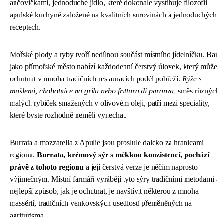
ančovičkami, jednoduché jídlo, které dokonale vystihuje filozofii
apulské kuchyně založené na kvalitních surovinách a jednoduchých
receptech.
Mořské plody a ryby tvoří nedílnou součást místního jídelníčku. Bar
jako přímořské město nabízí každodenní čerstvý úlovek, který může
ochutnat v mnoha tradičních restauracích podél pobřeží.
Rýže s
mušlemi, chobotnice na grilu nebo frittura di paranza
, směs různýc
malých rybiček smažených v olivovém oleji, patří mezi speciality,
které byste rozhodně neměli vynechat.
Burrata a mozzarella z Apulie jsou proslulé daleko za hranicami
regionu.
Burrata, krémový sýr s měkkou konzistencí, pochází
právě z tohoto regionu
a její čerstvá verze je něčím naprosto
výjimečným. Místní farmáři vyrábějí tyto sýry tradičními metodami 
nejlepší způsob, jak je ochutnat, je navštívit některou z mnoha
massérií, tradičních venkovských usedlostí přeměněných na
agriturisma.