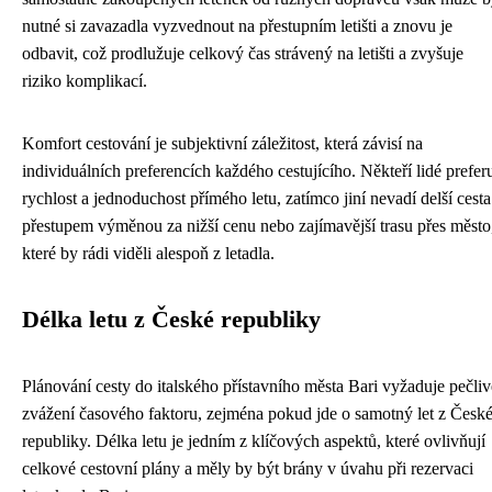
nutné si zavazadla vyzvednout na přestupním letišti a znovu je
odbavit, což prodlužuje celkový čas strávený na letišti a zvyšuje
riziko komplikací.
Komfort cestování je subjektivní záležitost, která závisí na
individuálních preferencích každého cestujícího. Někteří lidé preferu
rychlost a jednoduchost přímého letu, zatímco jiní nevadí delší cesta
přestupem výměnou za nižší cenu nebo zajímavější trasu přes město
které by rádi viděli alespoň z letadla.
Délka letu z České republiky
Plánování cesty do italského přístavního města Bari vyžaduje pečliv
zvážení časového faktoru, zejména pokud jde o samotný let z Česk
republiky. Délka letu je jedním z klíčových aspektů, které ovlivňují
celkové cestovní plány a měly by být brány v úvahu při rezervaci