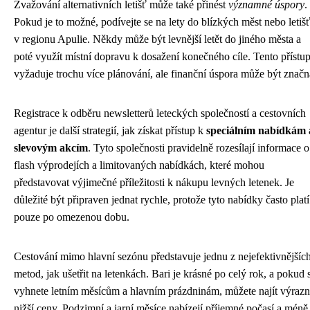
Zvažování alternativních letišť může také přinést
významné úspory
.
Pokud je to možné, podívejte se na lety do blízkých měst nebo letiš
v regionu Apulie. Někdy může být levnější letět do jiného města a
poté využít místní dopravu k dosažení konečného cíle. Tento přístu
vyžaduje trochu více plánování, ale finanční úspora může být značn
Registrace k odběru newsletterů leteckých společností a cestovních
agentur je další strategií, jak získat přístup k
speciálním nabídkám 
slevovým akcím
. Tyto společnosti pravidelně rozesílají informace o
flash výprodejích a limitovaných nabídkách, které mohou
představovat výjimečné příležitosti k nákupu levných letenek. Je
důležité být připraven jednat rychle, protože tyto nabídky často platí
pouze po omezenou dobu.
Cestování mimo hlavní sezónu představuje jednu z nejefektivnějšíc
metod, jak ušetřit na letenkách. Bari je krásné po celý rok, a pokud 
vyhnete letním měsícům a hlavním prázdninám, můžete najít výraz
nižší ceny. Podzimní a jarní měsíce nabízejí příjemné počasí a méně