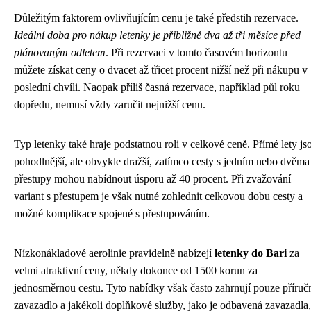
Důležitým faktorem ovlivňujícím cenu je také předstih rezervace.
Ideální doba pro nákup letenky je přibližně dva až tři měsíce před
plánovaným odletem
. Při rezervaci v tomto časovém horizontu
můžete získat ceny o dvacet až třicet procent nižší než při nákupu v
poslední chvíli. Naopak příliš časná rezervace, například půl roku
dopředu, nemusí vždy zaručit nejnižší cenu.
Typ letenky také hraje podstatnou roli v celkové ceně. Přímé lety js
pohodlnější, ale obvykle dražší, zatímco cesty s jedním nebo dvěma
přestupy mohou nabídnout úsporu až 40 procent. Při zvažování
variant s přestupem je však nutné zohlednit celkovou dobu cesty a
možné komplikace spojené s přestupováním.
Nízkonákladové aerolinie pravidelně nabízejí
letenky do Bari
za
velmi atraktivní ceny, někdy dokonce od 1500 korun za
jednosměrnou cestu. Tyto nabídky však často zahrnují pouze příruč
zavazadlo a jakékoli doplňkové služby, jako je odbavená zavazadla,