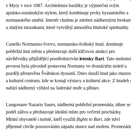
z Myry v roce 1087. Architektura baziliky je výjimečná svým
apulsko-románským stylem, který kombinuje prvky byzantského a
normanského umění. Interiér chrámu je zdoben nádhernými freskam
a zlatými mozaikami, které vytvářejí atmosféru hluboké spirituality.
Castello Normanno-Svevo, normansko-švábský hrad, dominuje
pobřežní linii města a představuje další klíčovou atrakci pro
návštěvníky přijíždějící prostřednictvím
letenky Bari
. Tato mohutn
pevnost byla původně postavena Normany ve dvanáctém století a
později přestavěna Švábskou dynastií. Dnes slouží hrad jako muze
a kulturní centrum, kde se konají výstavy a kulturní akce. Z hradeb 
nabízí nádherný výhled na Jaderské moře a přístav.
Lungomare Nazario Sauro, nádherná pobřežní promenáda, táhne se
podél zálivu a představuje ideální místo pro večerní procházky.
Místní obyvatelé i turisté, kteří využili
flights to Bari
, zde tráví
příjemné chvíle pozorováním západu slunce nad mořem. Promenád