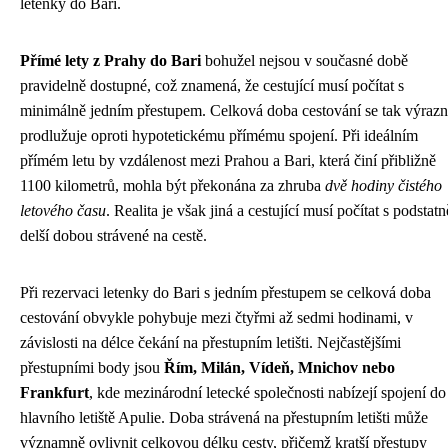
letenky do Bari.
Přímé lety z Prahy do Bari
bohužel nejsou v současné době
pravidelně dostupné, což znamená, že cestující musí počítat s
minimálně jedním přestupem. Celková doba cestování se tak výraz
prodlužuje oproti hypotetickému přímému spojení. Při ideálním
přímém letu by vzdálenost mezi Prahou a Bari, která činí přibližně
1100 kilometrů, mohla být překonána za zhruba
dvě hodiny čistého
letového času
. Realita je však jiná a cestující musí počítat s podstatn
delší dobou strávené na cestě.
Při rezervaci letenky do Bari s jedním přestupem se celková doba
cestování obvykle pohybuje mezi čtyřmi až sedmi hodinami, v
závislosti na délce čekání na přestupním letišti. Nejčastějšími
přestupními body jsou
Řím, Milán, Vídeň, Mnichov nebo
Frankfurt
, kde mezinárodní letecké společnosti nabízejí spojení do
hlavního letiště Apulie. Doba strávená na přestupním letišti může
významně ovlivnit celkovou délku cesty, přičemž kratší přestupy