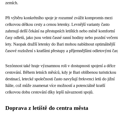
zemích.
Při výběru konkrétního spoje je rozumné zvážit kompromis mezi
celkovou délkou cesty a cenou letenky. Levnější varianty často
zahrnují delší čekání na přestupních letištích nebo méně komfortní
časy odletů, jako jsou velmi časné ranní hodiny nebo pozdní večern
lety. Naopak dražší letenky do Bari mohou nabídnout optimálnější
časové rozložení s kratšími přestupy a příjemnějšími odletovými čas
Sezónnost také hraje významnou roli v dostupnosti spojení a délce
cestování. Během letních měsíců, kdy je Bari oblíbenou turistickou
destinací, letecké společnosti často navyšují frekvenci letů do jižní
Itálie, což může znamenat více možností a potenciálně kratší
celkovou dobu cestování díky lepší návaznosti spojů.
Doprava z letiště do centra města