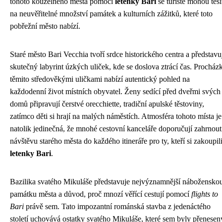
tohoto kouzelného města pomocí
letenky Bari
se turisté mohou těši
na neuvěřitelné množství památek a kulturních zážitků, které toto
pobřežní město nabízí.
Staré město Bari Vecchia tvoří srdce historického centra a představu
skutečný labyrint úzkých uliček, kde se doslova ztrácí čas. Procház
těmito středověkými uličkami nabízí autentický pohled na
každodenní život místních obyvatel. Ženy sedící před dveřmi svých
domů připravují čerstvé orecchiette, tradiční apulské těstoviny,
zatímco děti si hrají na malých náměstích. Atmosféra tohoto místa je
natolik jedinečná, že mnohé cestovní kanceláře doporučují zahrnout
návštěvu starého města do každého itineráře pro ty, kteří si zakoupil
letenky Bari
.
Bazilika svatého Mikuláše představuje nejvýznamnější nábožensko
památku města a důvod, proč mnozí věřící cestují pomocí
flights to
Bari
právě sem. Tato impozantní románská stavba z jedenáctého
století uchovává ostatky svatého Mikuláše, které sem byly přenesen