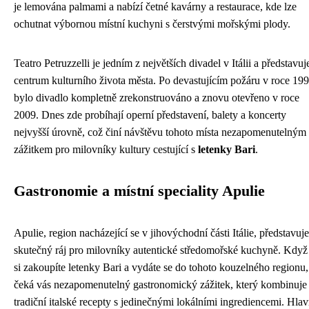
je lemována palmami a nabízí četné kavárny a restaurace, kde lze
ochutnat výbornou místní kuchyni s čerstvými mořskými plody.
Teatro Petruzzelli je jedním z největších divadel v Itálii a představuj
centrum kulturního života města. Po devastujícím požáru v roce 19
bylo divadlo kompletně zrekonstruováno a znovu otevřeno v roce
2009. Dnes zde probíhají operní představení, balety a koncerty
nejvyšší úrovně, což činí návštěvu tohoto místa nezapomenutelným
zážitkem pro milovníky kultury cestující s
letenky Bari
.
Gastronomie a místní speciality Apulie
Apulie, region nacházející se v jihovýchodní části Itálie, představuje
skutečný ráj pro milovníky autentické středomořské kuchyně. Když
si zakoupíte letenky Bari a vydáte se do tohoto kouzelného regionu,
čeká vás nezapomenutelný gastronomický zážitek, který kombinuje
tradiční italské recepty s jedinečnými lokálními ingrediencemi. Hlav