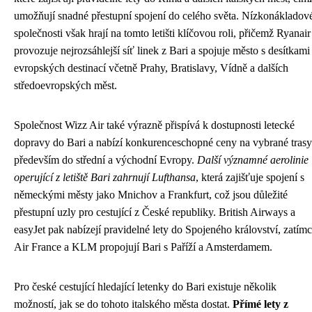
umožňují snadné přestupní spojení do celého světa. Nízkonákladov
společnosti však hrají na tomto letišti klíčovou roli, přičemž Ryanair
provozuje nejrozsáhlejší síť linek z Bari a spojuje město s desítkami
evropských destinací včetně Prahy, Bratislavy, Vídně a dalších
středoevropských měst.
Společnost Wizz Air také výrazně přispívá k dostupnosti letecké
dopravy do Bari a nabízí konkurenceschopné ceny na vybrané trasy
především do střední a východní Evropy.
Další významné aerolinie
operující z letiště Bari zahrnují Lufthansa
, která zajišťuje spojení s
německými městy jako Mnichov a Frankfurt, což jsou důležité
přestupní uzly pro cestující z České republiky. British Airways a
easyJet pak nabízejí pravidelné lety do Spojeného království, zatím
Air France a KLM propojují Bari s Paříží a Amsterdamem.
Pro české cestující hledající letenky do Bari existuje několik
možností, jak se do tohoto italského města dostat.
Přímé lety z