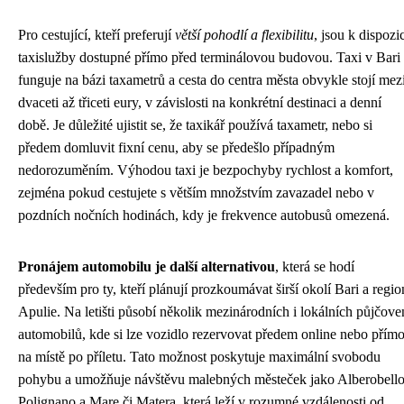
Pro cestující, kteří preferují
větší pohodlí a flexibilitu
, jsou k dispozi
taxislužby dostupné přímo před terminálovou budovou. Taxi v Bari
funguje na bázi taxametrů a cesta do centra města obvykle stojí mez
dvaceti až třiceti eury, v závislosti na konkrétní destinaci a denní
době. Je důležité ujistit se, že taxikář používá taxametr, nebo si
předem domluvit fixní cenu, aby se předešlo případným
nedorozuměním. Výhodou taxi je bezpochyby rychlost a komfort,
zejména pokud cestujete s větším množstvím zavazadel nebo v
pozdních nočních hodinách, kdy je frekvence autobusů omezená.
Pronájem automobilu je další alternativou
, která se hodí
především pro ty, kteří plánují prozkoumávat širší okolí Bari a regio
Apulie. Na letišti působí několik mezinárodních i lokálních půjčove
automobilů, kde si lze vozidlo rezervovat předem online nebo přím
na místě po příletu. Tato možnost poskytuje maximální svobodu
pohybu a umožňuje návštěvu malebných městeček jako Alberobello
Polignano a Mare či Matera, která leží v rozumné vzdálenosti od