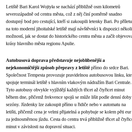
Letiště Bari Karol Wojtyła se nachází přibližně osm kilometrů
severozápadně od centra města, což z něj činí poměrně snadno
dostupný bod pro cestující, kteří si zakoupili letenky Bari. Po příletu
na toto moderní jihoitalské letiště mají návštěvníci k dispozici někol
možností, jak se dostat do historického centra města a začít objevov
krásy hlavního města regionu Apulie.
Autobusová doprava představuje nejoblíbenější a
nejekonomičtější způsob přepravy z letiště
přímo do srdce Bari.
Společnost Tempesta provozuje pravidelnou autobusovou linku, kte
spojuje terminál letiště s hlavním vlakovým nádražím Bari Centrale.
Tyto autobusy obvykle vyjíždějí každých třicet až čtyřicet minut
během dne, přičemž frekvence spojů se může lišit podle denní doby
sezóny. Jízdenky lze zakoupit přímo u řidiče nebo v automatu na
letišti, přičemž cena je velmi přijatelná a pohybuje se kolem pěti eur
za jednosměrnou jízdu. Cesta do centra trvá přibližně třicet až čtyřic
minut v závislosti na dopravní situaci.