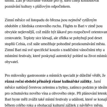
shonu. Září je obzvláště vhodné pro ty, kteří chtějí kombinovat
poznávání kultury s plážovým odpočinkem.
Zimní měsíce od listopadu do března jsou
nejméně vytíženým
obdobím
z hlediska cestovního ruchu. Flights to Bari v zimě jsou
obvykle nejlevnější, což může být lákavé pro rozpočtově orientova
cestovatele. Teploty sice klesají, ale zřídka se pohybují pod deset
stupňů Celsia, což stále umožňuje pohodlné prozkoumávání města.
Zimní Bari má své specifické kouzlo s tradičními vánočními trhy a
místními festivaly, které poskytují autentický pohled na život místní
obyvatel.
Pro milovníky gastronomie a místních specialit je důležité vědět, že
různá roční období přinášejí různé kulinářské zážitky
. Jarní
měsíce nabízejí čerstvou zeleninu a byliny, zatímco podzim je ideáln
pro ochutnávku nového vína a olivového oleje. Při plánování leten
Bari byste měli zvážit také místní festivaly a události, které se konají
během celého roku a obohacují kulturní zážitek z návštěvy města.