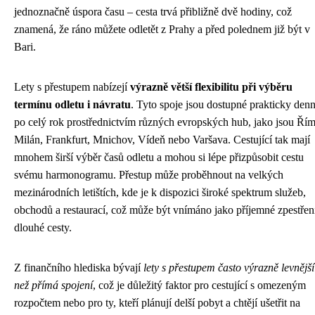
jednoznačně úspora času – cesta trvá přibližně dvě hodiny, což
znamená, že ráno můžete odletět z Prahy a před polednem již být v
Bari.
Lety s přestupem nabízejí
výrazně větší flexibilitu při výběru
termínu odletu i návratu
. Tyto spoje jsou dostupné prakticky den
po celý rok prostřednictvím různých evropských hub, jako jsou Řím
Milán, Frankfurt, Mnichov, Vídeň nebo Varšava. Cestující tak mají
mnohem širší výběr časů odletu a mohou si lépe přizpůsobit cestu
svému harmonogramu. Přestup může proběhnout na velkých
mezinárodních letištích, kde je k dispozici široké spektrum služeb,
obchodů a restaurací, což může být vnímáno jako příjemné zpestřen
dlouhé cesty.
Z finančního hlediska bývají
lety s přestupem často výrazně levnější
než přímá spojení
, což je důležitý faktor pro cestující s omezeným
rozpočtem nebo pro ty, kteří plánují delší pobyt a chtějí ušetřit na