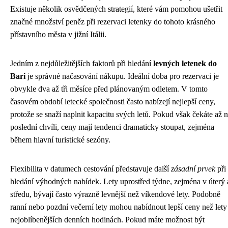
Existuje několik osvědčených strategií, které vám pomohou ušetřit
značné množství peněz při rezervaci letenky do tohoto krásného
přístavního města v jižní Itálii.
Jedním z nejdůležitějších faktorů při hledání
levných letenek do
Bari
je správné načasování nákupu. Ideální doba pro rezervaci je
obvykle dva až tři měsíce před plánovaným odletem. V tomto
časovém období letecké společnosti často nabízejí nejlepší ceny,
protože se snaží naplnit kapacitu svých letů. Pokud však čekáte až 
poslední chvíli, ceny mají tendenci dramaticky stoupat, zejména
během hlavní turistické sezóny.
Flexibilita v datumech cestování představuje další
zásadní prvek
při
hledání výhodných nabídek. Lety uprostřed týdne, zejména v úterý 
středu, bývají často výrazně levnější než víkendové lety. Podobně
ranní nebo pozdní večerní lety mohou nabídnout lepší ceny než lety
nejoblíbenějších denních hodinách. Pokud máte možnost být