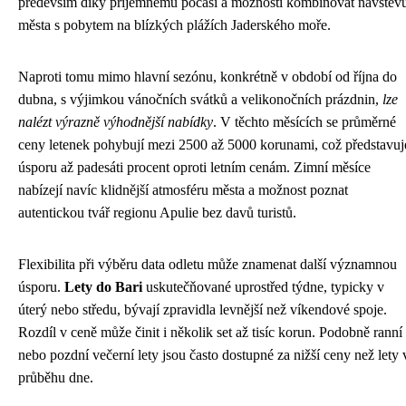
především díky příjemnému počasí a možnosti kombinovat návštěv
města s pobytem na blízkých plážích Jaderského moře.
Naproti tomu mimo hlavní sezónu, konkrétně v období od října do
dubna, s výjimkou vánočních svátků a velikonočních prázdnin,
lze
nalézt výrazně výhodnější nabídky
. V těchto měsících se průměrné
ceny letenek pohybují mezi 2500 až 5000 korunami, což představuj
úsporu až padesáti procent oproti letním cenám. Zimní měsíce
nabízejí navíc klidnější atmosféru města a možnost poznat
autentickou tvář regionu Apulie bez davů turistů.
Flexibilita při výběru data odletu může znamenat další významnou
úsporu.
Lety do Bari
uskutečňované uprostřed týdne, typicky v
úterý nebo středu, bývají zpravidla levnější než víkendové spoje.
Rozdíl v ceně může činit i několik set až tisíc korun. Podobně ranní
nebo pozdní večerní lety jsou často dostupné za nižší ceny než lety 
průběhu dne.