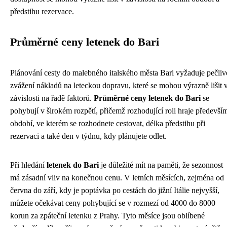
předstihu rezervace.
Průměrné ceny letenek do Bari
Plánování cesty do malebného italského města Bari vyžaduje pečliv
zvážení nákladů na leteckou dopravu, které se mohou výrazně lišit 
závislosti na řadě faktorů.
Průměrné ceny letenek do Bari
se
pohybují v širokém rozpětí, přičemž rozhodující roli hraje předevší
období, ve kterém se rozhodnete cestovat, délka předstihu při
rezervaci a také den v týdnu, kdy plánujete odlet.
Při hledání
letenek do Bari
je důležité mít na paměti, že sezonnost
má zásadní vliv na konečnou cenu. V letních měsících, zejména od
června do září, kdy je poptávka po cestách do jižní Itálie nejvyšší,
můžete očekávat ceny pohybující se v rozmezí od 4000 do 8000
korun za zpáteční letenku z Prahy. Tyto měsíce jsou oblíbené