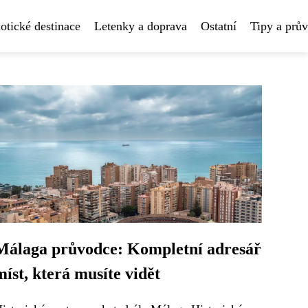
otické destinace
Letenky a doprava
Ostatní
Tipy a prů
Málaga průvodce: Kompletní adresář
míst, která musíte vidět