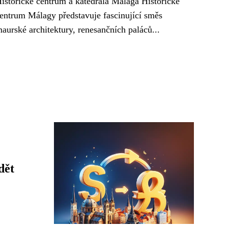
istorické centrum a katedrála Málaga Historické
entrum Málagy představuje fascinující směs
aurské architektury, renesančních paláců...
dět