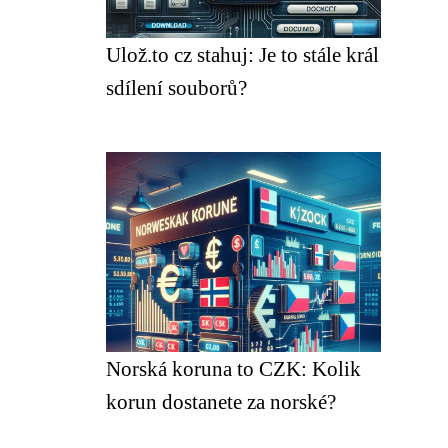
Ulož.to cz stahuj: Je to stále král
sdílení souborů?
Norská koruna to CZK: Kolik
korun dostanete za norské?