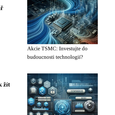
ář
Akcie TSMC: Investujte do
budoucnosti technologií?
 žít