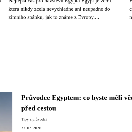
a
Nejlepší čas pro návštěvu Egypta Egypt je zemí,
H
která nikdy zcela nevychladne ani neupadne do
c
zimního spánku, jak to známe z Evropy....
m
Průvodce Egyptem: co byste měli vě
před cestou
Tipy a průvodci
27. 07. 2026