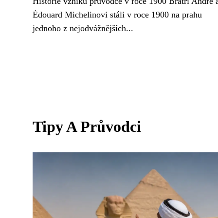
Historie vzniku průvodce v roce 1900 Bratři André 
Édouard Michelinovi stáli v roce 1900 na prahu
jednoho z nejodvážnějších...
Tipy A Průvodci