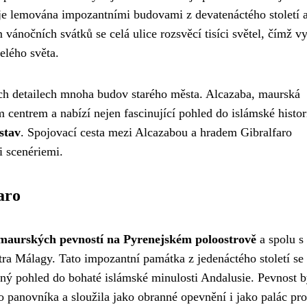
a je lemována impozantními budovami z devatenáctého století 
ánočních svátků se celá ulice rozsvěcí tisíci světel, čímž vy
elého světa.
ých detailech mnoha budov starého města. Alcazaba, maurská
m centrem a nabízí nejen fascinující pohled do islámské histor
stav
. Spojovací cesta mezi Alcazabou a hradem Gibralfaro
 scenériemi.
aro
 maurských pevností na Pyrenejském poloostrově
a spolu s
ra Málagy. Tato impozantní památka z jedenáctého století se 
ný pohled do bohaté islámské minulosti Andalusie. Pevnost b
 panovníka a sloužila jako obranné opevnění i jako palác pro