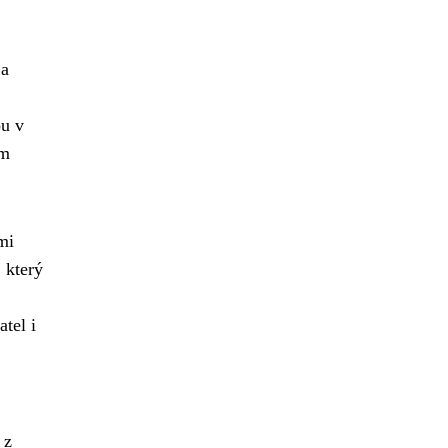
 a
ou v
ým
mi
 který
tel i
 z