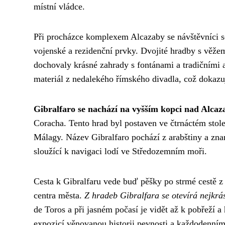
místní vládce.
Při procházce komplexem Alcazaby se návštěvníci s
vojenské a rezidenční prvky. Dvojité hradby s věžem
dochovaly krásné zahrady s fontánami a tradičními a
materiál z nedalekého římského divadla, což dokazuj
Gibralfaro se nachází na vyšším kopci nad Alca
Coracha. Tento hrad byl postaven ve čtrnáctém stolet
Málagy. Název Gibralfaro pochází z arabštiny a zna
sloužící k navigaci lodí ve Středozemním moři.
Cesta k Gibralfaru vede buď pěšky po strmé cestě z 
centra města.
Z hradeb Gibralfara se otevírá nejkr
de Toros a při jasném počasí je vidět až k pobřeží a
expozicí věnovanou historii pevnosti a každodenní