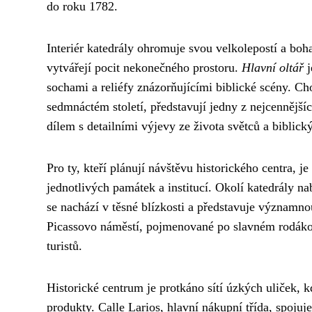
do roku 1782.
Interiér katedrály ohromuje svou velkolepostí a bo
vytvářejí pocit nekonečného prostoru.
Hlavní oltář
j
sochami a reliéfy znázorňujícími biblické scény. C
sedmnáctém století, představují jedny z nejcennějš
dílem s detailními výjevy ze života světců a biblick
Pro ty, kteří plánují návštěvu historického centra, j
jednotlivých památek a institucí. Okolí katedrály n
se nachází v těsné blízkosti a představuje významn
Picassovo náměstí, pojmenované po slavném rodákov
turistů.
Historické centrum je protkáno sítí úzkých uliček, k
produkty. Calle Larios, hlavní nákupní třída, spojuj