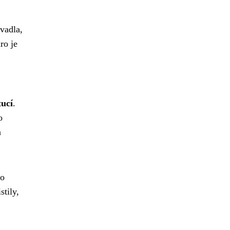
vadla,
ro je
tucí
.
o
a
to
stily,