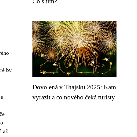
Co s tím?
rého
eré by
Dovolená v Thajsku 2025: Kam
vyrazit a co nového čeká turisty
je
 že
 o
8 až