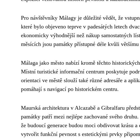
Pro návštěvníky Málagy je důležité vědět, že vstupn
které bylo objeveno teprve v padesátých letech dva
ekonomicky výhodnější než nákup samostatných lístk
měsících jsou památky přístupné déle kvůli většímu 
Málaga jako město nabízí kromě těchto historickýc
Místní turistické informační centrum poskytuje pod
orientaci ve městě slouží také různé adresáře a apli
pomáhají s navigací po historickém centru.
Maurská architektura v Alcazabě a Gibralfaru předs
památky patří mezi nejlépe zachované svého druhu. Re
že budoucí generace budou moci obdivovat krásu a d
vytvořit funkční pevnost s estetickými prvky připom