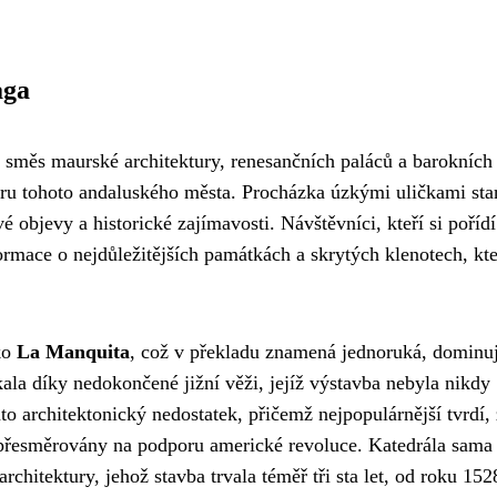
aga
í směs maurské architektury, renesančních paláců a barokních
féru tohoto andaluského města. Procházka úzkými uličkami sta
 objevy a historické zajímavosti. Návštěvníci, kteří si pořídí
formace o nejdůležitějších památkách a skrytých klenotech, kt
ko
La Manquita
, což v překladu znamená jednoruká, dominu
kala díky nedokončené jižní věži, jejíž výstavba nebyla nikdy
nto architektonický nedostatek, přičemž nejpopulárnější tvrdí,
 přesměrovány na podporu americké revoluce. Katedrála sama
hitektury, jehož stavba trvala téměř tři sta let, od roku 152