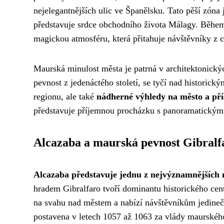
nejelegantnějších ulic ve Španělsku. Tato pěší zón
představuje srdce obchodního života Málagy. Během v
magickou atmosféru, která přitahuje návštěvníky z c
Maurská minulost města je patrná v architektonick
pevnost z jedenáctého století, se tyčí nad historický
regionu, ale také
nádherné výhledy na město a pří
představuje příjemnou procházku s panoramatickými
Alcazaba a maurská pevnost Gibralf
Alcazaba představuje jednu z nejvýznamnějších
hradem Gibralfaro tvoří dominantu historického cent
na svahu nad městem a nabízí návštěvníkům jedineč
postavena v letech 1057 až 1063 za vlády maurského