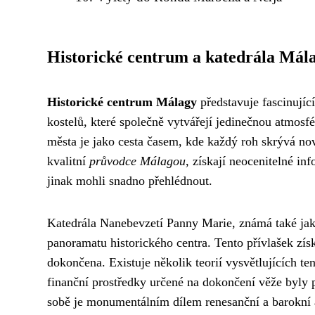
Historické centrum a katedrála Mál
Historické centrum Málagy
představuje fascinujíc
kostelů, které společně vytvářejí jedinečnou atmos
města je jako cesta časem, kde každý roh skrývá nové
kvalitní
průvodce Málagou
, získají neocenitelné in
jinak mohli snadno přehlédnout.
Katedrála Nanebevzetí Panny Marie, známá také ja
panoramatu historického centra. Tento přívlašek zís
dokončena. Existuje několik teorií vysvětlujících te
finanční prostředky určené na dokončení věže byly
sobě je monumentálním dílem renesanční a barokní arc