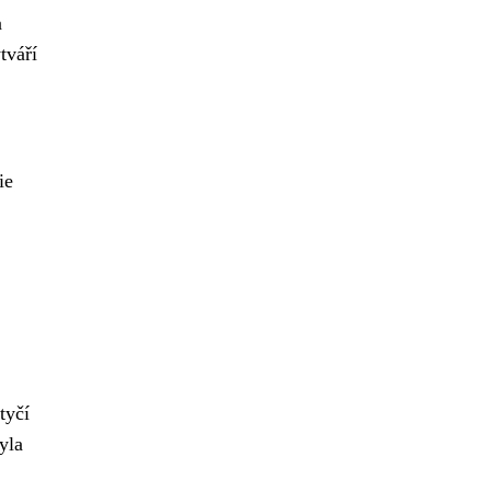
a
tváří
ie
tyčí
yla