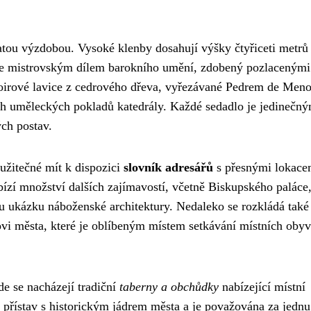
hatou výzdobou. Vysoké klenby dosahují výšky čtyřiceti metrů
e mistrovským dílem barokního umění, zdobený pozlacenými
hoirové lavice z cedrového dřeva, vyřezávané Pedrem de Men
ích uměleckých pokladů katedrály. Každé sedadlo je jedinečn
ých postav.
e užitečné mít k dispozici
slovník adresářů
s přesnými lokace
abízí množství dalších zajímavostí, včetně Biskupského paláce,
ou ukázku náboženské architektury. Nedaleko se rozkládá také
i města, které je oblíbeným místem setkávání místních obyva
de se nacházejí tradiční
taberny a obchůdky
nabízející místní
e přístav s historickým jádrem města a je považována za jednu