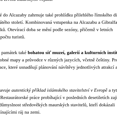
é do Alcazaby zahrnuje také prohlídku přilehlého římského di
cátého století. Kombinovaná vstupenka na Alcazabu a Gibralfa
ů. Otevírací doba se mění podle sezóny, přičemž v letních
počtu turistů.
h památek také
bohatou síť muzeí, galerií a kulturních insti
robné mapy a průvodce v různých jazycích, včetně češtiny. Pr
kace, které usnadňují plánování návštěvy jednotlivých atrakcí 
tavuje
autentický příklad islámského stavitelství v Evropě
a ty
staurátorské práce probíhající v posledních desetiletích zaji
ůmyslnost středověkých maurských stavitelů, kteří dokázali
ínajícími ráj na zemi.