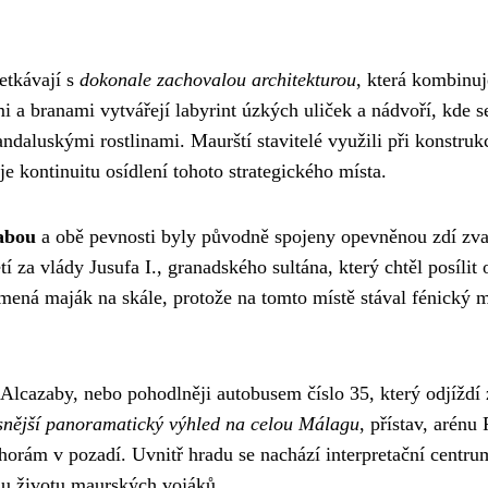
etkávají s
dokonale zachovalou architekturou
, která kombinuj
i a branami vytvářejí labyrint úzkých uliček a nádvoří, kde s
ndaluskými rostlinami. Maurští stavitelé využili při konstruk
e kontinuitu osídlení tohoto strategického místa.
zabou
a obě pevnosti byly původně spojeny opevněnou zdí zv
í za vlády Jusufa I., granadského sultána, který chtěl posílit
mená maják na skále, protože na tomto místě stával fénický 
Alcazaby, nebo pohodlněji autobusem číslo 35, který odjíždí 
ásnější panoramatický výhled na celou Málagu
, přístav, arénu 
 horám v pozadí. Uvnitř hradu se nachází interpretační centru
mu životu maurských vojáků.