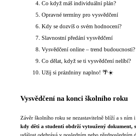
Co když máš individuální plán?
Opravné termíny pro vysvědčení
Kdy se dozvíš o svém hodnocení?
Slavnostní předání vysvědčení
Vysvědčení online – trend budoucnosti?
Co dělat, když se ti vysvědčení nelíbí?
Užij si prázdniny naplno! 🌴☀️
Vysvědčení na konci školního roku
Závěr školního roku se nezastavitelně blíží a s ním
kdy děti a studenti obdrží vytoužený dokument, se
událost odehrává v posledním nebo předposledním d