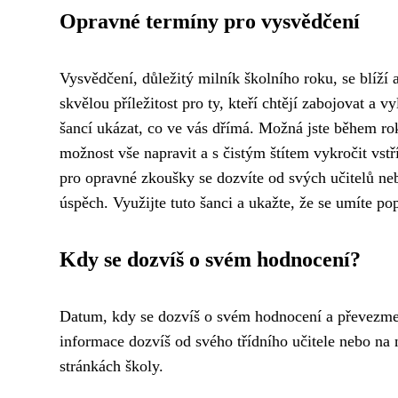
Opravné termíny pro vysvědčení
Vysvědčení, důležitý milník školního roku, se blíž
skvělou příležitost pro ty, kteří chtějí zabojovat a v
šancí ukázat, co ve vás dřímá. Možná jste během ro
možnost vše napravit a s čistým štítem vykročit vs
pro opravné zkoušky se dozvíte od svých učitelů ne
úspěch. Využijte tuto šanci a ukažte, že se umíte po
Kdy se dozvíš o svém hodnocení?
Datum, kdy se dozvíš o svém hodnocení a převezme
informace dozvíš od svého třídního učitele nebo n
stránkách školy.