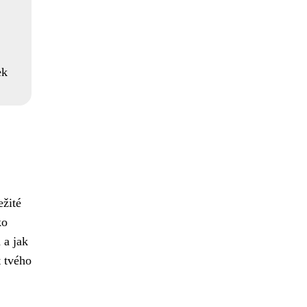
ek
ežité
ko
 a jak
t tvého