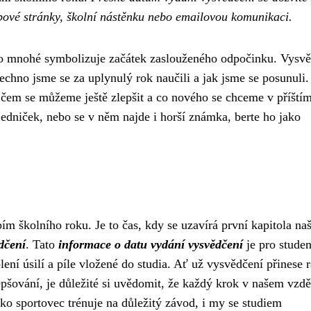
ebové stránky, školní nástěnku nebo emailovou komunikaci.
ro mnohé symbolizuje začátek zaslouženého odpočinku. Vysv
chno jsme se za uplynulý rok naučili a jak jsme se posunuli.
 čem se můžeme ještě zlepšit a co nového se chceme v příští
jedniček, nebo se v něm najde i horší známka, berte ho jako
ím školního roku. Je to čas, kdy se uzavírá první kapitola na
dčení
. Tato
informace o datu vydání vysvědčení
je pro studen
lení úsilí a píle vložené do studia. Ať už vysvědčení přinese 
pšování, je důležité si uvědomit, že každý krok v našem vzdě
ako sportovec trénuje na důležitý závod, i my se studiem