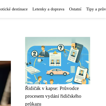
otické destinace
Letenky a doprava
Ostatní
Tipy a prů
Řidičák v kapse: Průvodce
procesem vydání řidičského
průkazu