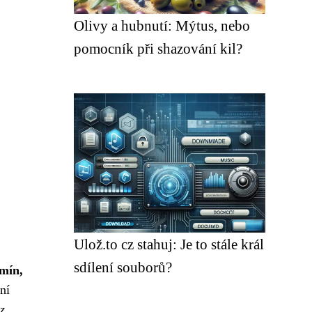
Olivy a hubnutí: Mýtus, nebo
pomocník při shazování kil?
Ulož.to cz stahuj: Je to stále král
sdílení souborů?
mín,
ní
z