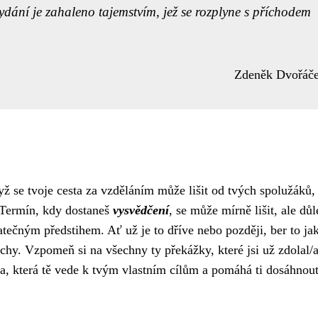
dání je zahaleno tajemstvím, jež se rozplyne s příchodem
Zdeněk Dvořáč
yž se tvoje cesta za vzděláním může lišit od tvých spolužáků,
 Termín, kdy dostaneš
vysvědčení
, se může mírně lišit, ale důl
atečným předstihem. Ať už je to dříve nebo později, ber to ja
ěchy. Vzpomeň si na všechny ty překážky, které jsi už zdolal/a
pa, která tě vede k tvým vlastním cílům a pomáhá ti dosáhnou