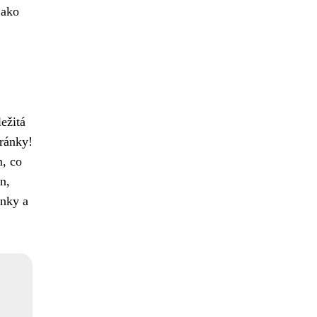
jako
ežitá
tránky!
, co
n,
ánky a