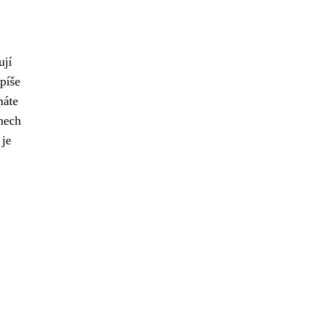
ují
píše
máte
nech
 je