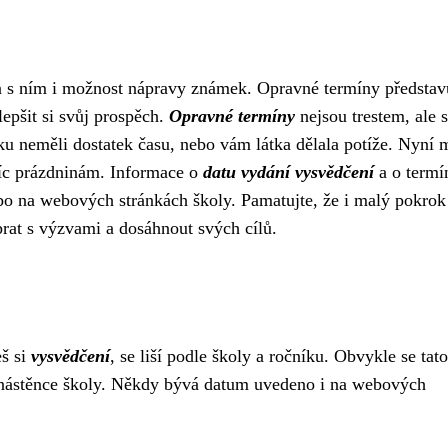
í a s ním i možnost nápravy známek. Opravné termíny představ
ylepšit si svůj prospěch.
Opravné termíny
nejsou trestem, ale s
ku neměli dostatek času, nebo vám látka dělala potíže. Nyní 
tříc prázdninám. Informace o
datu vydání vysvědčení
a o termí
bo na webových stránkách školy. Pamatujte, že i malý pokrok
prat s výzvami a dosáhnout svých cílů.
š si
vysvědčení
, se liší podle školy a ročníku. Obvykle se tato
a nástěnce školy. Někdy bývá datum uvedeno i na webových