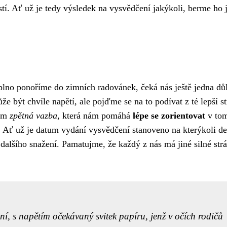
tí. Ať už je tedy výsledek na vysvědčení jakýkoli, berme ho 
naplno ponoříme do zimních radovánek, čeká nás ještě jedna důl
že být chvíle napětí, ale pojďme se na to podívat z té lepší s
ším
zpětná vazba
, která nám pomáhá
lépe se zorientovat
v tom
. Ať už je datum vydání vysvědčení stanoveno na kterýkoli de
 dalšího snažení. Pamatujme, že každý z nás má jiné silné str
ní, s napětím očekávaný svitek papíru, jenž v očích rodičů