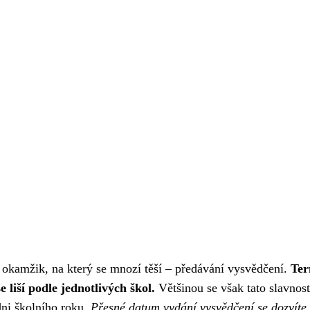
 i okamžik, na který se mnozí těší – předávání vysvědčení.
Ter
 liší podle jednotlivých škol.
Většinou se však tato slavnost
ni školního roku.
Přesné datum vydání vysvědčení se dozvíte 