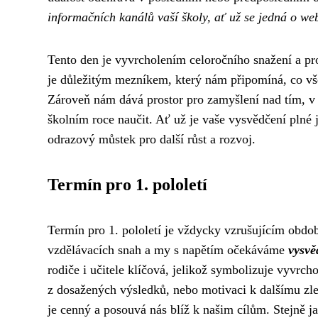
informačních kanálů vaší školy, ať už se jedná o w
Tento den je vyvrcholením celoročního snažení a p
je důležitým mezníkem, který nám připomíná, co vše
Zároveň nám dává prostor pro zamyšlení nad tím, v
školním roce naučit. Ať už je vaše vysvědčení plné 
odrazový můstek pro další růst a rozvoj.
Termín pro 1. pololetí
Termín pro 1. pololetí je vždycky vzrušujícím obdob
vzdělávacích snah a my s napětím očekáváme
vysvě
rodiče i učitele klíčová, jelikož symbolizuje vyvrcho
z dosažených výsledků, nebo motivaci k dalšímu zle
je cenný a posouvá nás blíž k našim cílům. Stejně j