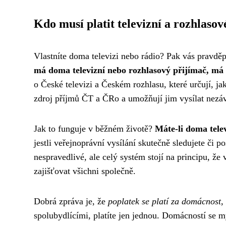
Kdo musí platit televizní a rozhlasov
Vlastníte doma televizi nebo rádio? Pak vás pravdě
má doma televizní nebo rozhlasový přijímač, má 
o České televizi a Českém rozhlasu, které určují, ja
zdroj příjmů ČT a ČRo a umožňují jim vysílat nezá
Jak to funguje v běžném životě?
Máte-li doma telev
jestli veřejnoprávní vysílání skutečně sledujete či 
nespravedlivé, ale celý systém stojí na principu, že
zajišťovat všichni společně.
Dobrá zpráva je, že
poplatek se platí za domácnost,
spolubydlícími, platíte jen jednou. Domácností se m