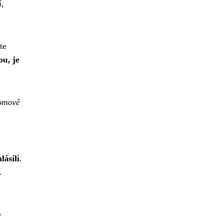
í,
te
ou, je
domově
lásili
.
.
e