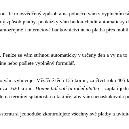
zkou. Je to osvědčený způsob a na pobočce vám s vyplněním rá
vaný způsob platby, poukázky vám budou chodit automaticky 
samozřejmě i internetové bankovnictví nebo platba přes mobil
. Peníze se vám strhnou automaticky v určený den a vy na to
line nebo pošlete vyplněný formulář.
 co vám vyhovuje. Měsíčně těch 135 korun, za čtvrt roku 405 
m za 1620 korun.
Hodně lidí volí tu roční platbu
– zaplatí jed
te na termíny splatnosti na faktuře, aby vám nenaskakovala p
systému si jednoduše zkontrolujete všechny své platby a uvidít