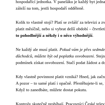
hospodařící jednotka. V paneláku je každý byt jedn
záleží na tom, jestli hospodaří odděleně.
Kolik to vlastně stojí? Platí se zvlášť za televizi 
platit měsíčně, nebo si vybrat delší období – čtvrtle
to pohodlnější a někdy i o něco výhodnější
.
Ne každý ale musí platit.
Pokud vám je přes sedmdes
důchodců, můžete být od poplatku osvobozeni
. Stej
podmínek získat osvobození. Stačí podat žádost a do
Kdy vlastně povinnost platit vzniká? Hned, jak začn
A pozor – to samé platí i opačně. Přestěhujete-li se, 
Když to zanedbáte, můžete dostat pokutu.
Kontroly skutečně probíhají. Pracovníci České televiz