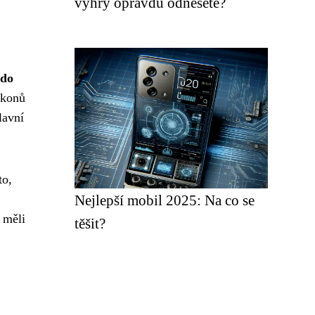
výhry opravdu odnesete?
kdo
ákonů
lavní
to,
Nejlepší mobil 2025: Na co se
 měli
těšit?