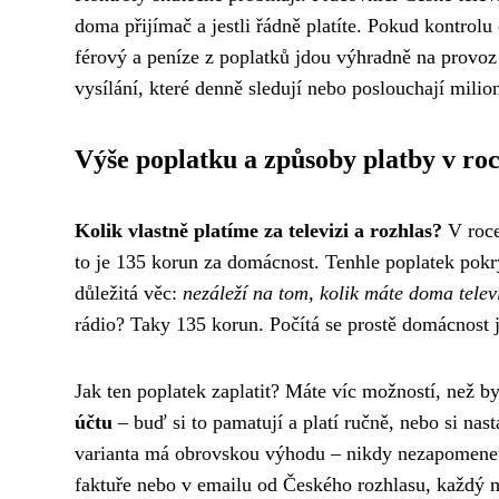
doma přijímač a jestli řádně platíte. Pokud kontrol
férový a peníze z poplatků jdou výhradně na provoz
vysílání, které denně sledují nebo poslouchají milion
Výše poplatku a způsoby platby v ro
Kolik vlastně platíme za televizi a rozhlas?
V roce
to je 135 korun za domácnost. Tenhle poplatek pokr
důležitá věc:
nezáleží na tom, kolik máte doma telev
rádio? Taky 135 korun. Počítá se prostě domácnost 
Jak ten poplatek zaplatit? Máte víc možností, než 
účtu
– buď si to pamatují a platí ručně, nebo si nas
varianta má obrovskou výhodu – nikdy nezapomenete
faktuře nebo v emailu od Českého rozhlasu, každý m