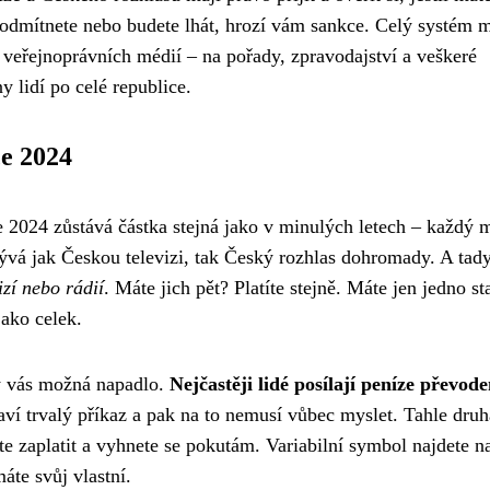
u odmítnete nebo budete lhát, hrozí vám sankce. Celý systém 
 veřejnoprávních médií – na pořady, zpravodajství a veškeré
y lidí po celé republice.
ce 2024
 2024 zůstává částka stejná jako v minulých letech – každý 
ývá jak Českou televizi, tak Český rozhlas dohromady. A tady
izí nebo rádií
. Máte jich pět? Platíte stejně. Máte jen jedno st
jako celek.
by vás možná napadlo.
Nejčastěji lidé posílají peníze převod
taví trvalý příkaz a pak na to nemusí vůbec myslet. Tahle druh
 zaplatit a vyhnete se pokutám. Variabilní symbol najdete n
áte svůj vlastní.