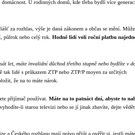
a domácnost. U rodinných domů, kde třeba bydlí více generac
a zvlášť za rozhlas, výše je daná zákonem a občas se mění. Může
tí, půlrok nebo celý rok.
Hodně lidí volí roční platbu najedn
át let, máte invalidní důchod třetího stupně nebo bydlíte v 
ně tak lidé s průkazem ZTP nebo ZTP/P moyen za určitých
ložit, že na to máte nárok.
ete přijímač používat.
Máte na to patnáct dní, abyste to nah
vyhodíte-li starou televizi nebo se jí jinak zbavíte, dejte vědět
e a Českého rozhlasu mají právo přijít a ověřit si, jestli mát