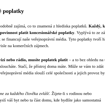
é poplatky
podobně zajímá, co to znamená z hlediska poplatků.
Každý, 
povinnost platit koncesionářské poplatky
. Vyplývá to ze z
k se financují naše veřejnoprávní média. Tyto poplatky tvoří h
visle na komerčních zájmech.
izi nebo rádio, musíte poplatek platit
– a to bez ohledu na 
posloucháte. Stačí, že přístroj doma máte. Může se vám to zdát
 veřejnoprávní média slouží celé společnosti a jejich provoz by
 ne za každého člověka zvlášť
. Žijete-li s rodinou nebo
yslí váš byt nebo ta část domu, kde bydlíte jako samostatná