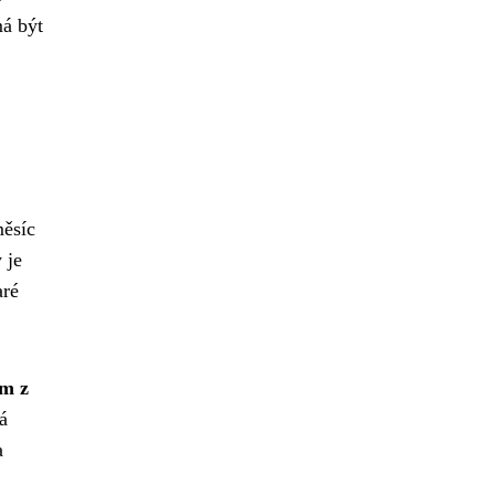
má být
měsíc
 je
aré
em z
á
a