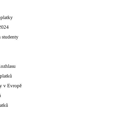
oplatky
 2024
 studenty
Rozhlasu
platků
ky v Evropě
ů
latků