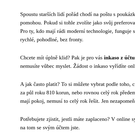
Spoustu starších lidí pořád chodí na poštu s pouká
pomohou. Pokud si tohle zvolíte jako svůj prefero
Pro ty, kdo mají rádi moderní technologie, funguje 
rychlé, pohodlné, bez fronty.
Chcete mít úplně klid? Pak je pro vás
inkaso z účtu
nemusíte vůbec myslet. Žádost o inkaso vyřídíte on
A jak často platit? To si můžete vybrat podle toho,
za půl roku 810 korun, nebo rovnou celý rok přede
mají pokoj, nemusí to celý rok řešit. Jen nezapomeň
Potřebujete zjistit, jestli máte zaplaceno? V online 
na tom se svým účtem jste.