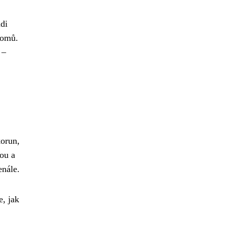
di
domů.
 –
korun,
nou a
enále.
e, jak