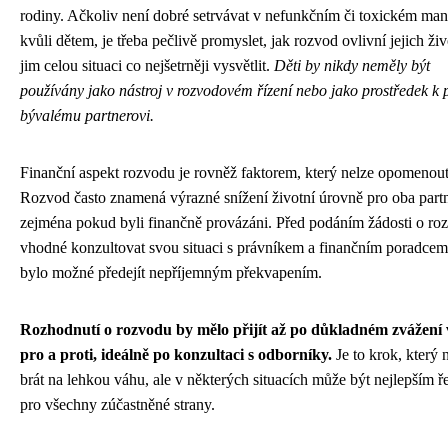
rodiny. Ačkoliv není dobré setrvávat v nefunkčním či toxickém man
kvůli dětem, je třeba pečlivě promyslet, jak rozvod ovlivní jejich živ
jim celou situaci co nejšetrněji vysvětlit.
Děti by nikdy neměly být
používány jako nástroj v rozvodovém řízení nebo jako prostředek k
bývalému partnerovi.
Finanční aspekt rozvodu je rovněž faktorem, který nelze opomenout
Rozvod často znamená výrazné snížení životní úrovně pro oba partn
zejména pokud byli finančně provázáni. Před podáním žádosti o roz
vhodné konzultovat svou situaci s právníkem a finančním poradcem
bylo možné předejít nepříjemným překvapením.
Rozhodnutí o rozvodu by mělo přijít až po důkladném zvážení 
pro a proti, ideálně po konzultaci s odborníky.
Je to krok, který 
brát na lehkou váhu, ale v některých situacích může být nejlepším 
pro všechny zúčastněné strany.