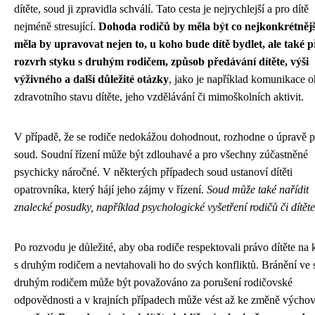
dítěte, soud ji zpravidla schválí. Tato cesta je nejrychlejší a pro dítě
nejméně stresující.
Dohoda rodičů by měla být co nejkonkrétnějš
měla by upravovat nejen to, u koho bude dítě bydlet, ale také 
rozvrh styku s druhým rodičem, způsob předávání dítěte, výši
výživného a další důležité otázky
, jako je například komunikace 
zdravotního stavu dítěte, jeho vzdělávání či mimoškolních aktivit.
V případě, že se rodiče nedokážou dohodnout, rozhodne o úpravě 
soud. Soudní řízení může být zdlouhavé a pro všechny zúčastněné
psychicky náročné. V některých případech soud ustanoví dítěti
opatrovníka, který hájí jeho zájmy v řízení.
Soud může také nařídit
znalecké posudky, například psychologické vyšetření rodičů či dítěte
Po rozvodu je důležité, aby oba rodiče respektovali právo dítěte na 
s druhým rodičem a nevtahovali ho do svých konfliktů. Bránění ve 
druhým rodičem může být považováno za porušení rodičovské
odpovědnosti a v krajních případech může vést až ke změně výcho