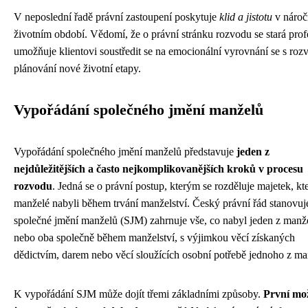
V neposlední řadě právní zastoupení poskytuje
klid a jistotu
v náro
životním období. Vědomí, že o právní stránku rozvodu se stará prof
umožňuje klientovi soustředit se na emocionální vyrovnání se s ro
plánování nové životní etapy.
Vypořádání společného jmění manželů
Vypořádání společného jmění manželů představuje
jeden z
nejdůležitějších a často nejkomplikovanějších kroků v procesu
rozvodu
. Jedná se o právní postup, kterým se rozděluje majetek, kt
manželé nabyli během trvání manželství. Český právní řád stanovuj
společné jmění manželů (SJM) zahrnuje vše, co nabyl jeden z manž
nebo oba společně během manželství, s výjimkou věcí získaných
dědictvím, darem nebo věcí sloužících osobní potřebě jednoho z ma
K vypořádání SJM může dojít třemi základními způsoby.
První mo