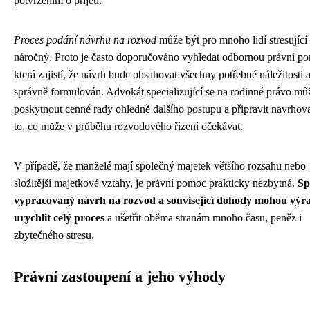
potvrzením o přijetí.
Proces podání návrhu na rozvod
může být pro mnoho lidí stresující
náročný. Proto je často doporučováno vyhledat odbornou právní p
která zajistí, že návrh bude obsahovat všechny potřebné náležitosti 
správně formulován. Advokát specializující se na rodinné právo mů
poskytnout cenné rady ohledně dalšího postupu a připravit navrhova
to, co může v průběhu rozvodového řízení očekávat.
V případě, že manželé mají společný majetek většího rozsahu nebo
složitější majetkové vztahy, je právní pomoc prakticky nezbytná.
Sp
vypracovaný návrh na rozvod a související dohody mohou výr
urychlit celý proces
a ušetřit oběma stranám mnoho času, peněz i
zbytečného stresu.
Právní zastoupení a jeho výhody