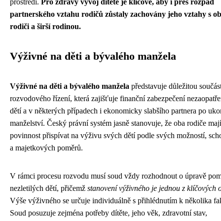
prostředí.
Pro zdravý vývoj dítěte je klíčové, aby i přes rozpad
partnerského vztahu rodičů zůstaly zachovány jeho vztahy s 
rodiči a širší rodinou.
Výživné na děti a bývalého manžela
Výživné na děti a bývalého manžela
představuje důležitou součás
rozvodového řízení, která zajišťuje finanční zabezpečení nezaopatř
dětí a v některých případech i ekonomicky slabšího partnera po uko
manželství. Český právní systém jasně stanovuje, že oba rodiče maj
povinnost přispívat na výživu svých dětí podle svých možností, sch
a majetkových poměrů.
V rámci procesu rozvodu musí soud vždy rozhodnout o úpravě po
nezletilých dětí, přičemž
stanovení výživného je jednou z klíčových 
Výše výživného se určuje individuálně s přihlédnutím k několika f
Soud posuzuje zejména potřeby dítěte, jeho věk, zdravotní stav,