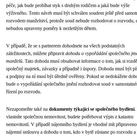
péče, jak bude probíhat styk s druhým rodičem a jaká bude výše
výživného. Tento návrh musí být schválen soudem ještě před samo
rozvodem manželství, protože soud nebude rozhodovat o rozvodu,
nebudou upraveny poměry k nezletilým dětem.
V případě, že se s partnerem dohodnete na všech podstatných
záležitostech, můžete připravit
dohodu o vypořádání společného jm
manželů
. Tato dohoda musí obsahovat informace o tom, jak si rozdě
společný majetek, závazky a případně i úspory. Dohoda musí být p
a podpisy na ní musí být úředně ověřeny. Pokud se nedokážete doh
bude o vypořádání společného jmění rozhodovat soud v samostatn
řízení po rozvodu.
Nezapomeňte také na
dokumenty týkající se společného bydlení
.
vlastníte společnou nemovitost, budete potřebovat výpis z katastru
nemovitostí. V případě nájemního bydlení je vhodné mít připraven
nájemní smlouvu a dohodu o tom, kdo v bytě zůstane po rozvodu a