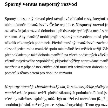
Sporný versus nesporný rozvod
Sporný a nesporný rozvod představují dvě základní cesty, kterými 
ubírat ukončení manželství v České republice.
Nesporný rozvod
je
označován jako rozvod dohodou a představuje rychlejší a méně stres
variantu. Aby manželé mohli projít nesporným rozvodem, musí spln
několik zákonných podmínek. Předně musí být manželství uzavřen
alespoň jeden rok a manželé spolu minimálně šest měsíců nežijí. Z
předpokladem je také dohoda manželů na všech podstatných záležit
včetně majetkového vypořádání, případné výživy neprovdané manž
manžela a v případě nezletilých dětí musí mít schválenou dohodu o
poměrů k těmto dětem pro dobu po rozvodu.
Nesporný rozvod je charakteristický tím, že soud nezjišťuje příčiny 
manželství
, ale pouze ověří splnění zákonných podmínek. Pokud js
všechny náležitosti splněny, může být manželství rozvedeno již při
soudním jednání, což celý proces výrazně urychluje. Tento typ rozv