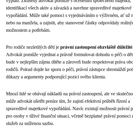
vyplatí. Zkušený advokát pomůže s oceněním společného majetku,
identifikací všech aktiv a závazků a navrhne spravedlivé majetkové
vypořádání. Může také pomoci s vyjednáváním o výživném, ať už n
nebo na manžela, a zajistit, aby stanovené částky odpovídaly reáln
možnostem a potřebám.
Pro rodiče nezletilých dětí je
právní zastoupení obzvláště důležité
Advokát pomůže vyjednat a právně formulovat dohodu o péči o děti
bude v nejlepším zájmu dítěte a zároveň bude respektovat práva ob
rodičů. Pokud dojde ke sporu o péči, právní zástupce shromáždí po
důkazy a argumenty podporující pozici svého klienta.
Mnozí lidé se obávají nákladů na právní zastoupení, ale ve skutečno
může advokát ušetřit peníze tím, že zajistí efektivní průběh řízení a
spravedlivé majetkové vypořádání. Navíc existují možnosti právní 
pro osoby v tíživé finanční situaci, včetně bezplatné právní pomoci
služeb za sníženou sazbu.