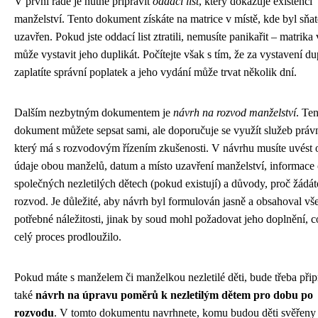
V první řadě je nutné připravit
oddací list
, který dokazuje existenci
manželství. Tento dokument získáte na matrice v místě, kde byl sňa
uzavřen. Pokud jste oddací list ztratili, nemusíte panikařit – matrika
může vystavit jeho duplikát. Počítejte však s tím, že za vystavení du
zaplatíte správní poplatek a jeho vydání může trvat několik dní.
Dalším nezbytným dokumentem je
návrh na rozvod manželství
. Te
dokument můžete sepsat sami, ale doporučuje se využít služeb práv
který má s rozvodovým řízením zkušenosti. V návrhu musíte uvést 
údaje obou manželů, datum a místo uzavření manželství, informace
společných nezletilých dětech (pokud existují) a důvody, proč žádát
rozvod. Je důležité, aby návrh byl formulován jasně a obsahoval v
potřebné náležitosti, jinak by soud mohl požadovat jeho doplnění, 
celý proces prodloužilo.
Pokud máte s manželem či manželkou nezletilé děti, bude třeba přip
také
návrh na úpravu poměrů k nezletilým dětem pro dobu po
rozvodu
. V tomto dokumentu navrhnete, komu budou děti svěřeny