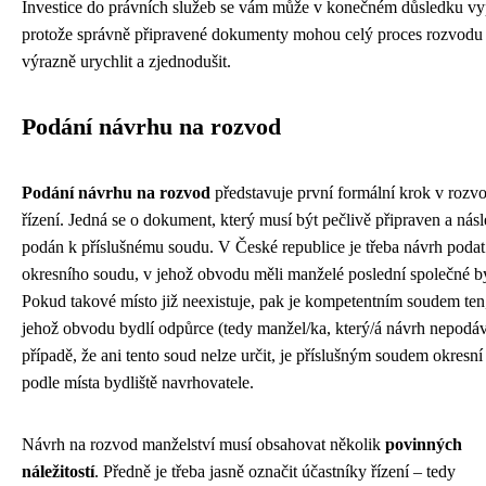
Investice do právních služeb se vám může v konečném důsledku vyp
protože správně připravené dokumenty mohou celý proces rozvodu
výrazně urychlit a zjednodušit.
Podání návrhu na rozvod
Podání návrhu na rozvod
představuje první formální krok v roz
řízení. Jedná se o dokument, který musí být pečlivě připraven a nás
podán k příslušnému soudu. V České republice je třeba návrh podat
okresního soudu, v jehož obvodu měli manželé poslední společné by
Pokud takové místo již neexistuje, pak je kompetentním soudem ten
jehož obvodu bydlí odpůrce (tedy manžel/ka, který/á návrh nepodá
případě, že ani tento soud nelze určit, je příslušným soudem okresní
podle místa bydliště navrhovatele.
Návrh na rozvod manželství musí obsahovat několik
povinných
náležitostí
. Předně je třeba jasně označit účastníky řízení – tedy