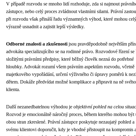
V případě rozvodu se mnoho lidí rozhoduje, zda si najmout právníh
zástupce, nebo celý proces zvládnout vlastními silami. Právní zasto
při rozvodu však přináší řadu významných výhod, které mohou cel
výrazně usnadnit a zajistit lepší výsledky.
Odborné znalosti a zkušenosti
jsou pravděpodobně největším pří
advokáta specializujícího se na rodinné právo. Rozvodové řízení se 
složitými právními předpisy, které běžný člověk nezná do potřebné
hloubky. Advokát rozumí všem právním aspektům rozvodu, včetně
majetkového vypořádání, určení výživného či úpravy poměrů k nez
dětem. Dokáže předvídat možné komplikace a připravit na ně svého
klienta.
Další nezanedbatelnou výhodou je
objektivní pohled na celou situac
Rozvod je emocionálně náročný proces, během kterého mohou být
obou stran zkreslené. Právní zástupce poskytuje nezaujatý pohled 
svému klientovi doporučit, kdy je vhodné přistoupit na kompromis 