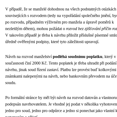
V případě, že se manželé dohodnou na všech podstatných otázkách
souvisejících s rozvodem (tedy na vypořádání společného jmění, by
po rozvodu, případném výživném pro manžela a úpravě poměrů k
nezletilým dětem), mohou požádat o
rozvod bez zjišťování příčin ro
V takovém případě je třeba k návrhu přiložit příslušné písemné sml
úředně ověřenými podpisy, které tyto záležitosti upravují.
Návrh na rozvod manželství
podléhá soudnímu poplatku
, který v
současnosti činí 2000 Kč. Tento poplatek je třeba uhradit při podání
návrhu, jinak soud řízení zastaví. Platbu lze provést buď kolkovými
známkami nalepenými na návrh, nebo bankovním převodem na úče
soudu.
Po formální stránce by měl být návrh na rozvod datován a vlastnor
podepsán navrhovatelem. Je vhodné jej podat v několika vyhotoven
jedno pro soud, jedno pro odpůrce a jedno si ponechat jako vlastní k