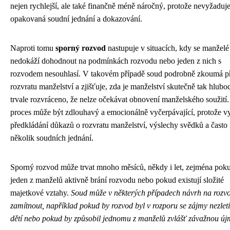
nejen rychlejší, ale také finančně méně náročný, protože nevyžaduj
opakovaná soudní jednání a dokazování.
Naproti tomu
sporný rozvod
nastupuje v situacích, kdy se manželé
nedokáží dohodnout na podmínkách rozvodu nebo jeden z nich s
rozvodem nesouhlasí. V takovém případě soud podrobně zkoumá př
rozvratu manželství a zjišťuje, zda je manželství skutečně tak hlubo
trvale rozvráceno, že nelze očekávat obnovení manželského soužití.
proces může být zdlouhavý a emocionálně vyčerpávající, protože v
předkládání důkazů o rozvratu manželství, výslechy svědků a často 
několik soudních jednání.
Sporný rozvod může trvat mnoho měsíců, někdy i let, zejména pok
jeden z manželů aktivně brání rozvodu nebo pokud existují složité
majetkové vztahy.
Soud může v některých případech návrh na rozv
zamítnout, například pokud by rozvod byl v rozporu se zájmy nezlet
dětí nebo pokud by způsobil jednomu z manželů zvlášť závažnou új