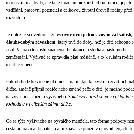
mimoškolní aktivity, ale také finanční možnosti obou rodičů, jejich
vzdělání, pracovní potenciál a celkovou životní úroveň rodiny před
rozvodem.
Je důležité si uvědomit, že
výživné není jednorázovou záležitostí, 
dlouhodobým závazkem
, který trvá do doby, než je dítě schopno 
živit. V praxi to často znamená do ukončení studia a nástupu do
zaměstnání. Výživné se zpravidla platí měsíčně, a to k rukám rodiče
má dítě v péči.
Pokud dojde ke změně okolností, například ke zvýšení životních ná
dítěte, změně příjmů rodiče nebo změně péče o dítě, je možné poda
na zvýšení či snížení výživného.
Soud vždy přezkoumává aktuální si
rozhoduje v nejlepším zájmu dítěte
.
Co se týče výživného na bývalého manžela, tato forma podpory nen
českém právu automatická a přiznává se pouze v odůvodněných pří