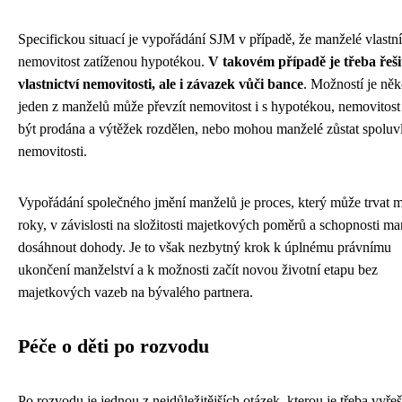
Specifickou situací je vypořádání SJM v případě, že manželé vlastní
nemovitost zatíženou hypotékou.
V takovém případě je třeba řeši
vlastnictví nemovitosti, ale i závazek vůči bance
. Možností je něk
jeden z manželů může převzít nemovitost i s hypotékou, nemovitos
být prodána a výtěžek rozdělen, nebo mohou manželé zůstat spoluv
nemovitosti.
Vypořádání společného jmění manželů je proces, který může trvat m
roky, v závislosti na složitosti majetkových poměrů a schopnosti m
dosáhnout dohody. Je to však nezbytný krok k úplnému právnímu
ukončení manželství a k možnosti začít novou životní etapu bez
majetkových vazeb na bývalého partnera.
Péče o děti po rozvodu
Po rozvodu je jednou z nejdůležitějších otázek, kterou je třeba vyřeš