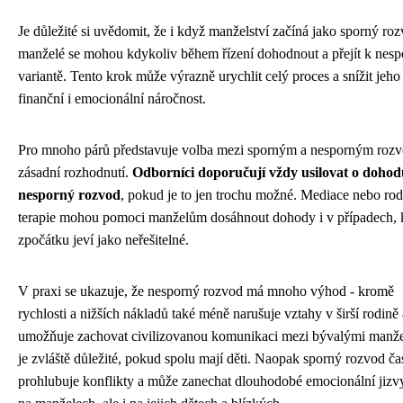
Je důležité si uvědomit, že i když manželství začíná jako sporný roz
manželé se mohou kdykoliv během řízení dohodnout a přejít k nesp
variantě. Tento krok může výrazně urychlit celý proces a snížit jeho
finanční i emocionální náročnost.
Pro mnoho párů představuje volba mezi sporným a nesporným roz
zásadní rozhodnutí.
Odborníci doporučují vždy usilovat o dohod
nesporný rozvod
, pokud je to jen trochu možné. Mediace nebo ro
terapie mohou pomoci manželům dosáhnout dohody i v případech, k
zpočátku jeví jako neřešitelné.
V praxi se ukazuje, že nesporný rozvod má mnoho výhod - kromě
rychlosti a nižších nákladů také méně narušuje vztahy v širší rodině 
umožňuje zachovat civilizovanou komunikaci mezi bývalými manže
je zvláště důležité, pokud spolu mají děti. Naopak sporný rozvod ča
prohlubuje konflikty a může zanechat dlouhodobé emocionální jizv