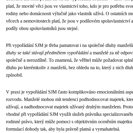
platí, že movité věci jsou ve vlastnictví toho, kdo je pro potřebu svo
rodiny nebo domácnosti výlučně jako vlastník užívá. O ostatních m
věcech a nemovitostech platí, že jsou v podílovém spoluvlastnictví 
podíly obou spoluvlastníků jsou stejné.
Při vypořádání SJM je třeba pamatovat i na společné dluhy manžel
dluhy se také stávají předmětem vypořádání
a manželé za ně odpoví
společně a nerozdílně. To znamená, že věřitel může požadovat spln
dluhu po kterémkoliv z manželů, bez ohledu na to, který z nich dlu
způsobil.
V praxi je vypořádání SJM často komplikováno emocionálními asp
rozvodu. Manželé mohou mít tendenci podhodnocovat majetek, kte
užívají, a nadhodnocovat majetek užívaný druhým manželem. Proto
vhodné při vypořádání SJM využít služeb právníka specializovanéh
rodinné právo, který může pomoci s objektivním oceněním majetku
formulací dohody tak, aby byla právně platná a vymahatelná.