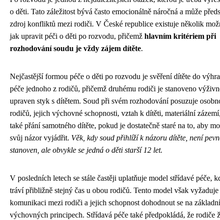
o děti. Tato záležitost bývá často emocionálně náročná a může před
zdroj konfliktů mezi rodiči. V České republice existuje několik mož
jak upravit péči o děti po rozvodu, přičemž
hlavním kritériem při
rozhodování soudu je vždy zájem dítěte
.
Nejčastější formou péče o děti po rozvodu je svěření dítěte do výhr
péče jednoho z rodičů, přičemž druhému rodiči je stanoveno výživn
upraven styk s dítětem. Soud při svém rozhodování posuzuje osobn
rodičů, jejich výchovné schopnosti, vztah k dítěti, materiální zázemí,
také přání samotného dítěte, pokud je dostatečně staré na to, aby m
svůj názor vyjádřit.
Věk, kdy soud přihlíží k názoru dítěte, není pevn
stanoven, ale obvykle se jedná o děti starší 12 let.
V posledních letech se stále častěji uplatňuje model střídavé péče, k
tráví přibližně stejný čas u obou rodičů. Tento model však vyžaduj
komunikaci mezi rodiči a jejich schopnost dohodnout se na základn
výchovných principech. Střídavá péče také předpokládá, že rodiče ž