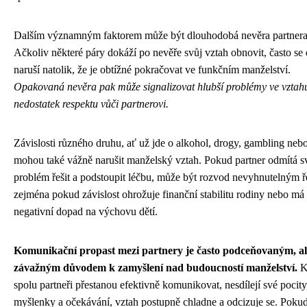
Dalším významným faktorem může být dlouhodobá nevěra partnera
Ačkoliv některé páry dokáží po nevěře svůj vztah obnovit, často se
naruší natolik, že je obtížné pokračovat ve funkčním manželství.
Opakovaná nevěra pak může signalizovat hlubší problémy ve vztah
nedostatek respektu vůči partnerovi.
Závislosti různého druhu, ať už jde o alkohol, drogy, gambling nebo
mohou také vážně narušit manželský vztah. Pokud partner odmítá s
problém řešit a podstoupit léčbu, může být rozvod nevyhnutelným ř
zejména pokud závislost ohrožuje finanční stabilitu rodiny nebo má
negativní dopad na výchovu dětí.
Komunikační propast mezi partnery je často podceňovaným, al
závažným důvodem k zamyšlení nad budoucností manželství.
K
spolu partneři přestanou efektivně komunikovat, nesdílejí své pocity
myšlenky a očekávání, vztah postupně chladne a odcizuje se. Pokud