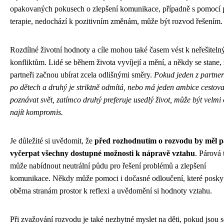
opakovaných pokusech o zlepšení komunikace, případně s pomocí 
terapie, nedochází k pozitivním změnám, může být rozvod řešením.
Rozdílné životní hodnoty a cíle mohou také časem vést k neřešitel
konfliktům. Lidé se během života vyvíjejí a mění, a někdy se stane, 
partneři začnou ubírat zcela odlišnými směry.
Pokud jeden z partner
po dětech a druhý je striktně odmítá, nebo má jeden ambice cestova
poznávat svět, zatímco druhý preferuje usedlý život, může být velmi 
najít kompromis.
Je důležité si uvědomit, že
před rozhodnutím o rozvodu by měl p
vyčerpat všechny dostupné možnosti k nápravě vztahu
. Párová 
může nabídnout neutrální půdu pro řešení problémů a zlepšení
komunikace. Někdy může pomoci i dočasné odloučení, které posky
oběma stranám prostor k reflexi a uvědomění si hodnoty vztahu.
Při zvažování rozvodu je také nezbytné myslet na děti, pokud jsou s