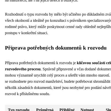
na manželech, ale i na jejich dětech a blízkých.
Rozhodnutí o typu rozvodu by mělo být učiněno po důkladném zvá
všech okolností a ideálně po konzultaci s právníkem specializovan
rodinné právo, který může poskytnout cenné rady ohledně nejlepší
postupu v konkrétní situaci.
Příprava potřebných dokumentů k rozvodu
Příprava potřebných dokumentů k rozvodu je
klíčovou součástí ce
rozvodového procesu
. Správně připravené a včas dodané dokume
mohou významně urychlit celý proces a ušetřit vám mnoho starostí
se rozhodnete pro rozvod manželství, budete potřebovat shromáždit
několik zásadních dokumentů, které jsou nezbytné pro podání návr
rozvod k příslušnému soudu.
Typ rozvodu
Průměrná
Přibližné
Nutnost
Slo