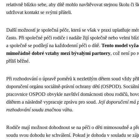
relativně blízko sebe, aby dítě mohlo navštěvovat stejnou školu či š
udržovat kontakt se svými přáteli.
Další možností je společná péče, která se však v praxi uplatňuje mé
často. Při společné péči rodiče i nadále žijí společně nebo velmi blí
a společně se podílejí na každodenní péči o dítě.
Tento model vyža
mimořádně dobré vztahy mezi bývalými partnery
, což není po 
příliš běžné.
Při rozhodování o úpravě poměrů k nezletilým dětem soud vždy přih
doporučení orgánu sociálně-právní ochrany dětí (OSPOD). Sociální
pracovnice OSPOD obvykle navštíví domácnosti obou rodičů, hovo
dítětem a následně vypracuje zprávu pro soud.
Její doporučení má p
rozhodování soudu značnou váhu.
Rodiče mají možnost dohodnout se na péči o děti mimosoudně a pře
soudu svou dohodu ke schválení. Pokud je dohoda v souladu se z