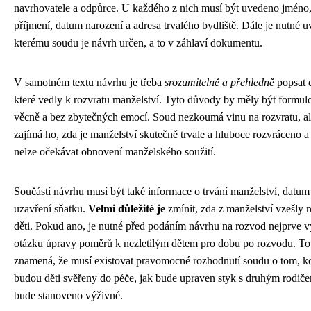
navrhovatele a odpůrce. U každého z nich musí být uvedeno jméno
příjmení, datum narození a adresa trvalého bydliště. Dále je nutné u
kterému soudu je návrh určen, a to v záhlaví dokumentu.
V samotném textu návrhu je třeba
srozumitelně a přehledně
popsat 
které vedly k rozvratu manželství. Tyto důvody by měly být formu
věcně a bez zbytečných emocí. Soud nezkoumá vinu na rozvratu, a
zajímá ho, zda je manželství skutečně trvale a hluboce rozvráceno a
nelze očekávat obnovení manželského soužití.
Součástí návrhu musí být také informace o trvání manželství, datum
uzavření sňatku.
Velmi důležité je
zmínit, zda z manželství vzešly n
děti. Pokud ano, je nutné před podáním návrhu na rozvod nejprve vy
otázku úpravy poměrů k nezletilým dětem pro dobu po rozvodu. To
znamená, že musí existovat pravomocné rozhodnutí soudu o tom, 
budou děti svěřeny do péče, jak bude upraven styk s druhým rodiče
bude stanoveno výživné.