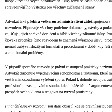
naopak trvat na svých požadavcích. Díky tomu se často podaří dos
spravedlivějšího výsledku pro všechny zúčastněné strany.
Advokát také
přebírá veškerou administrativní zátěž
spojenou s
rozvodem. Připravuje všechny potřebné dokumenty, návrhy a podán
zajišťuje jejich správné doručení a hlídá všechny zákonné lhůty. Pro
člověka procházejícího rozvodem to znamená výraznou úlevu, prot
nemusí zabývat složitými formuláři a procedurami v době, kdy řeší 
a emocionální problémy.
V případě sporného rozvodu je právní zastoupení prakticky nezbytn
Advokát disponuje vyjednávacími schopnostmi a taktikami, které 
vést k mimosoudnímu vyřešení sporu. Pokud k dohodě nedojde, zaji
profesionální zastupování u soudu, kde dokáže účinně argumentova
prospěch svého klienta a reagovat na tvrzení protistrany.
Finanční aspekty rozvodu
jsou další oblastí, kde se právní zastoupen