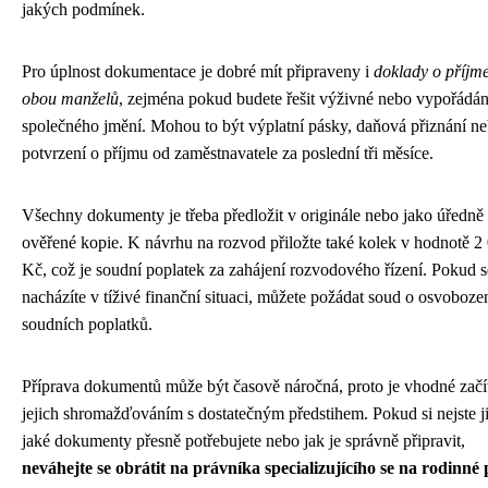
jakých podmínek.
Pro úplnost dokumentace je dobré mít připraveny i
doklady o příjm
obou manželů
, zejména pokud budete řešit výživné nebo vypořádán
společného jmění. Mohou to být výplatní pásky, daňová přiznání n
potvrzení o příjmu od zaměstnavatele za poslední tři měsíce.
Všechny dokumenty je třeba předložit v originále nebo jako úředně
ověřené kopie. K návrhu na rozvod přiložte také kolek v hodnotě 2
Kč, což je soudní poplatek za zahájení rozvodového řízení. Pokud s
nacházíte v tíživé finanční situaci, můžete požádat soud o osvoboze
soudních poplatků.
Příprava dokumentů může být časově náročná, proto je vhodné začít
jejich shromažďováním s dostatečným předstihem. Pokud si nejste jis
jaké dokumenty přesně potřebujete nebo jak je správně připravit,
neváhejte se obrátit na právníka specializujícího se na rodinné