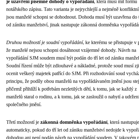
je uzavření písemné dohody o vypořádání
, která musí mít formu
notářského zápisu. Tato varianta je nejrychlejší a nejméně konfliktn
jsou manželé schopni se dohodnout. Dohoda musí být uzavřena do tř
od zániku manželství, jinak nastupuje zákonná domněnka vypořádá
Druhou možností je soudní vypořádání
, ke kterému se přistupuje v 
že manželé nejsou schopni dosáhnout vzájemné dohody. Návrh na
vypořádání SJM soudem musí být podán do tří let od zániku manžel
Soudní řízení může být zdlouhavé a nákladné, protože soud musí zjis
ocenit veškerý majetek patřící do SJM. Při rozhodování soud vycház
principu, že podíly obou manželů na vypořádávaném jmění jsou ste
přičemž přihlíží k potřebám nezletilých dětí, k tomu, jak se každý z
manželů staral o rodinu, a k tomu, jak se zasloužil o nabytí a udržen
společného jmění.
Třetí možností je
zákonná domněnka vypořádání
, která nastupuj
automaticky, pokud do tří let od zániku manželství nedojde k vypoř
dohodou ani není podán návrh na vypořádání soudem. V takovém p