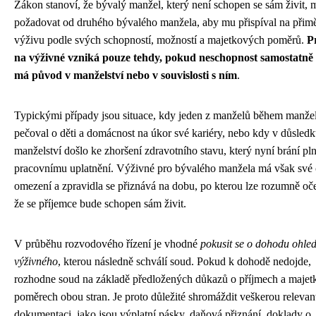
Zákon stanoví, že bývalý manžel, který není schopen se sám živit,
požadovat od druhého bývalého manžela, aby mu přispíval na přim
výživu podle svých schopností, možností a majetkových poměrů.
P
na výživné vzniká pouze tehdy, pokud neschopnost samostatně s
má původ v manželství nebo v souvislosti s ním
.
Typickými případy jsou situace, kdy jeden z manželů během manžel
pečoval o děti a domácnost na úkor své kariéry, nebo kdy v důsled
manželství došlo ke zhoršení zdravotního stavu, který nyní brání p
pracovnímu uplatnění. Výživné pro bývalého manžela má však své
omezení a zpravidla se přiznává na dobu, po kterou lze rozumně oč
že se příjemce bude schopen sám živit.
V průběhu rozvodového řízení je vhodné
pokusit se o dohodu ohle
výživného
, kterou následně schválí soud. Pokud k dohodě nedojde,
rozhodne soud na základě předložených důkazů o příjmech a maje
poměrech obou stran. Je proto důležité shromáždit veškerou relevan
dokumentaci, jako jsou výplatní pásky, daňová přiznání, doklady o