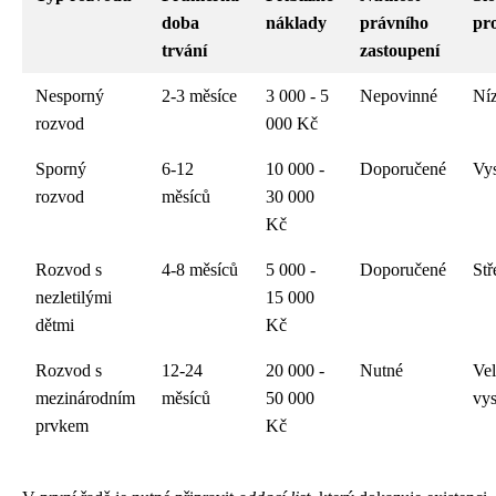
doba
náklady
právního
pr
trvání
zastoupení
Nesporný
2-3 měsíce
3 000 - 5
Nepovinné
Ní
rozvod
000 Kč
Sporný
6-12
10 000 -
Doporučené
Vy
rozvod
měsíců
30 000
Kč
Rozvod s
4-8 měsíců
5 000 -
Doporučené
Stř
nezletilými
15 000
dětmi
Kč
Rozvod s
12-24
20 000 -
Nutné
Ve
mezinárodním
měsíců
50 000
vy
prvkem
Kč