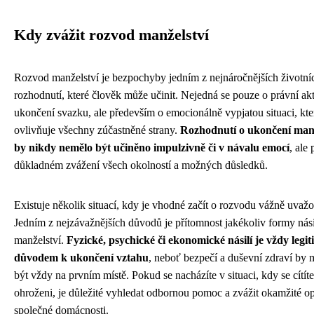
Kdy zvážit rozvod manželství
Rozvod manželství je bezpochyby jedním z nejnáročnějších životní
rozhodnutí, které člověk může učinit. Nejedná se pouze o právní ak
ukončení svazku, ale především o emocionálně vypjatou situaci, kte
ovlivňuje všechny zúčastněné strany.
Rozhodnutí o ukončení manž
by nikdy nemělo být učiněno impulzivně či v návalu emocí
, ale 
důkladném zvážení všech okolností a možných důsledků.
Existuje několik situací, kdy je vhodné začít o rozvodu vážně uvažo
Jedním z nejzávažnějších důvodů je přítomnost jakékoliv formy nási
manželství.
Fyzické, psychické či ekonomické násilí je vždy legi
důvodem k ukončení vztahu
, neboť bezpečí a duševní zdraví by 
být vždy na prvním místě. Pokud se nacházíte v situaci, kdy se cítíte
ohroženi, je důležité vyhledat odbornou pomoc a zvážit okamžité o
společné domácnosti.