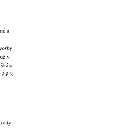
čné a
tvorby
 už v
 škála
 štěrk
ivity