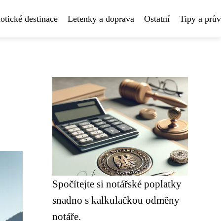
otické destinace
Letenky a doprava
Ostatní
Tipy a prů
Spočítejte si notářské poplatky
snadno s kalkulačkou odměny
notáře.