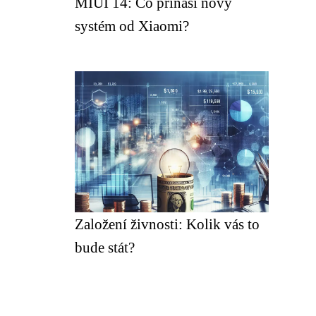
MIUI 14: Co přináší nový
systém od Xiaomi?
Založení živnosti: Kolik vás to
bude stát?