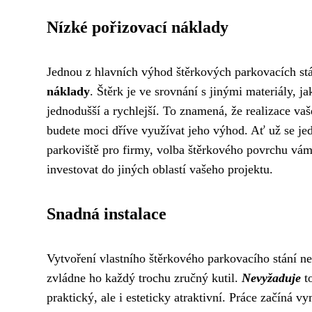
Nízké pořizovací náklady
Jednou z hlavních výhod štěrkových parkovacích stá
náklady
. Štěrk je ve srovnání s jinými materiály, ja
jednodušší a rychlejší. To znamená, že realizace v
budete moci dříve využívat jeho výhod. Ať už se je
parkoviště pro firmy, volba štěrkového povrchu vám
investovat do jiných oblastí vašeho projektu.
Snadná instalace
Vytvoření vlastního štěrkového parkovacího stání n
zvládne ho každý trochu zručný kutil.
Nevyžaduje
to
praktický, ale i esteticky atraktivní. Práce začíná v