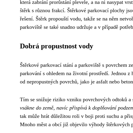
která zabrání prorůstání plevele, a na ni nasypat vrs
štěrk s různou frakcí. Štěrkové parkovací plochy jso
řešení. Štěrk propouští vodu, takže se na něm netvoří
parkoviště se také snadno udržuje a v případě potřeb
Dobrá propustnost vody
Štěrkové parkovací stání a parkoviště s povrchem ze
parkování s ohledem na životní prostředí. Jednou z 
od nepropustných povrchů, jako je asfalt nebo beto
Tím se snižuje riziko vzniku povrchových odtoků a 
vsákne do země, navíc přispívá k doplňování podzemn
tak může hrát důležitou roli v boji proti suchu a př
Mnoho měst a obcí již objevilo výhody štěrkových p