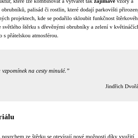
uktur, které lze kombinovat a vytvářet tak
zajímavé
vzory a
obrubníků, palisád či rostlin, které dodají parkovišti přirozen
aných projektech, kde se podařilo skloubit funkčnost štěrkové
světlého štěrku s dřevěnými obrubníky a zelení v květináčíc
o s přátelskou atmosférou.
a vzpomínek na cesty minulé.
Jindřich Dvoř
riálu
s povrchem ze štěrku se otevírají nové možnosti díky využití