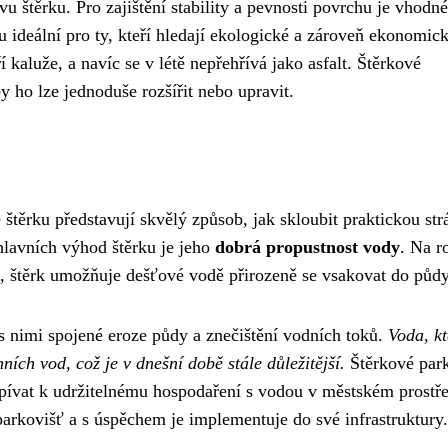
tvu štěrku. Pro zajištění stability a pevnosti povrchu je vhodné
u ideální pro ty, kteří hledají ekologické a zároveň ekonomic
 kaluže, a navíc se v létě nepřehřívá jako asfalt. Štěrkové
y ho lze jednoduše rozšířit nebo upravit.
 štěrku představují skvělý způsob, jak skloubit praktickou st
hlavních výhod štěrku je jeho
dobrá propustnost vody
. Na r
n, štěrk umožňuje dešťové vodě přirozeně se vsakovat do půdy
s nimi spojené eroze půdy a znečištění vodních toků.
Voda, kt
ích vod, což je v dnešní době stále důležitější.
Štěrkové park
ispívat k udržitelnému hospodaření s vodou v městském prostře
arkovišť a s úspěchem je implementuje do své infrastruktury.