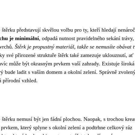
štěrku představují skvělou volbu pro ty, kteří hledají nenáro
chu je minimální
, odpadá nutnost pravidelného sekání trávy,
ovrchů.
Štěrk je propustný materiál, takže se nemusíte obávat 
y své přirozené struktuře štěrk také zamezuje uklouznutí, ať
víc může být okrasným prvkem vaší zahrady. Existuje široká
erý bude ladit s vaším domem a okolní zelení. Správně zvolený
 přírodní vzhled.
 štěrku nemusí být jen fádní plochou. Naopak, s trochou kreat
prvkem, který splyne s okolní zelení a podtrhne celkový ráz