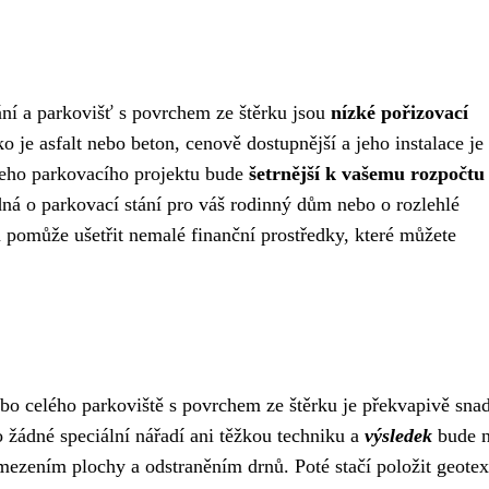
ní a parkovišť s povrchem ze štěrku jsou
nízké pořizovací
ko je asfalt nebo beton, cenově dostupnější a jeho instalace je
ašeho parkovacího projektu bude
šetrnější k vašemu rozpočtu
dná o parkovací stání pro váš rodinný dům nebo o rozlehlé
 pomůže ušetřit nemalé finanční prostředky, které můžete
ebo celého parkoviště s povrchem ze štěrku je překvapivě sna
 žádné speciální nářadí ani těžkou techniku a
výsledek
bude n
ymezením plochy a odstraněním drnů. Poté stačí položit geotext