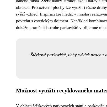
daného místa.
Štěrk
nabízí širokou škálu barev a str
obrazce. Pro oživení plochy lze využít i různé druhy 
svěží vzhled. Inspiraci lze hledat v mnoha realizov
povrchu s estetickým dojmem. Například kombinace 
dokáže proměnit i strohé parkoviště v příjemné míst
Štěrkové parkoviště, tichý svědek prachu 
Možnost využití recyklovaného mate
V oblasti štěrkových parkovacích stání a parkovišť 