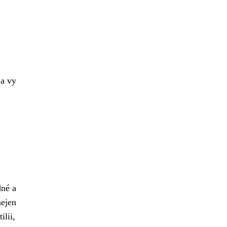
a vy
dné a
ejen
ilii,