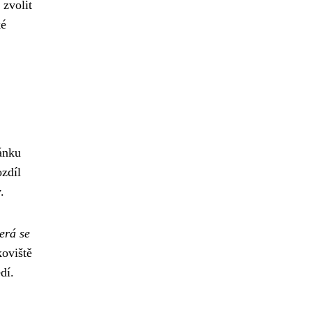
 zvolit
ké
ránku
ozdíl
.
erá se
oviště
dí.