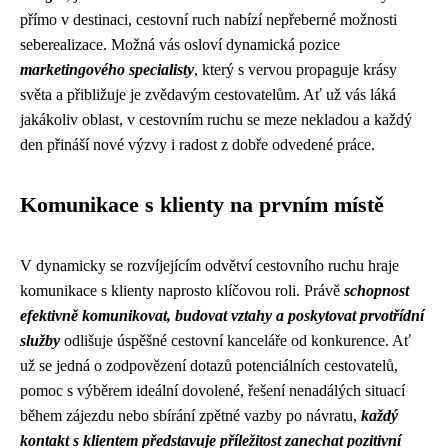
přímo v destinaci, cestovní ruch nabízí nepřeberné možnosti
seberealizace. Možná vás osloví dynamická pozice
marketingového specialisty
, který s vervou propaguje krásy
světa a přibližuje je zvědavým cestovatelům. Ať už vás láká
jakákoliv oblast, v cestovním ruchu se meze nekladou a každý
den přináší nové výzvy i radost z dobře odvedené práce.
Komunikace s klienty na prvním místě
V dynamicky se rozvíjejícím odvětví cestovního ruchu hraje
komunikace s klienty naprosto klíčovou roli. Právě
schopnost
efektivně komunikovat, budovat vztahy a poskytovat prvotřídní
služby
odlišuje úspěšné cestovní kanceláře od konkurence. Ať
už se jedná o zodpovězení dotazů potenciálních cestovatelů,
pomoc s výběrem ideální dovolené, řešení nenadálých situací
během zájezdu nebo sbírání zpětné vazby po návratu,
každý
kontakt s klientem představuje příležitost zanechat pozitivní