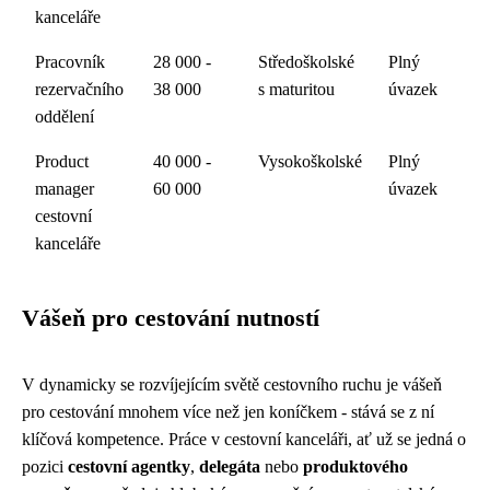
kanceláře
Pracovník
28 000 -
Středoškolské
Plný
rezervačního
38 000
s maturitou
úvazek
oddělení
Product
40 000 -
Vysokoškolské
Plný
manager
60 000
úvazek
cestovní
kanceláře
Vášeň pro cestování nutností
V dynamicky se rozvíjejícím světě cestovního ruchu je vášeň
pro cestování mnohem více než jen koníčkem - stává se z ní
klíčová kompetence. Práce v cestovní kanceláři, ať už se jedná o
pozici
cestovní agentky
,
delegáta
nebo
produktového