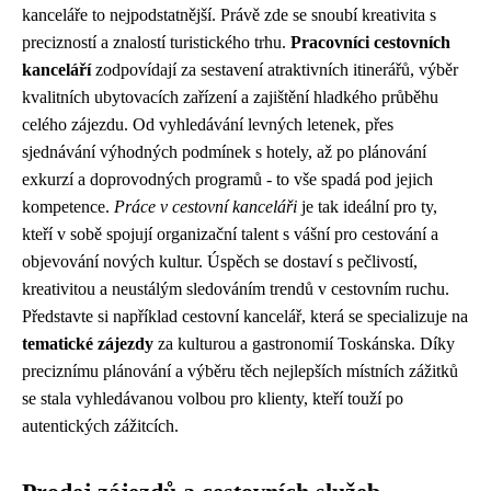
kanceláře to nejpodstatnější. Právě zde se snoubí kreativita s
precizností a znalostí turistického trhu.
Pracovníci cestovních
kanceláří
zodpovídají za sestavení atraktivních itinerářů, výběr
kvalitních ubytovacích zařízení a zajištění hladkého průběhu
celého zájezdu. Od vyhledávání levných letenek, přes
sjednávání výhodných podmínek s hotely, až po plánování
exkurzí a doprovodných programů - to vše spadá pod jejich
kompetence.
Práce v cestovní kanceláři
je tak ideální pro ty,
kteří v sobě spojují organizační talent s vášní pro cestování a
objevování nových kultur. Úspěch se dostaví s pečlivostí,
kreativitou a neustálým sledováním trendů v cestovním ruchu.
Představte si například cestovní kancelář, která se specializuje na
tematické zájezdy
za kulturou a gastronomií Toskánska. Díky
preciznímu plánování a výběru těch nejlepších místních zážitků
se stala vyhledávanou volbou pro klienty, kteří touží po
autentických zážitcích.