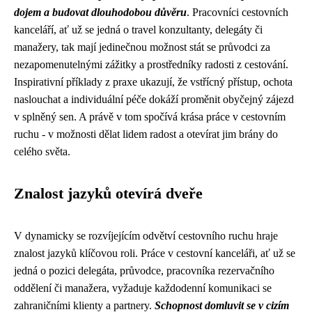
dojem a budovat dlouhodobou důvěru
. Pracovníci cestovních
kanceláří, ať už se jedná o travel konzultanty, delegáty či
manažery, tak mají jedinečnou možnost stát se průvodci za
nezapomenutelnými zážitky a prostředníky radosti z cestování.
Inspirativní příklady z praxe ukazují, že vstřícný přístup, ochota
naslouchat a individuální péče dokáží proměnit obyčejný zájezd
v splněný sen. A právě v tom spočívá krása práce v cestovním
ruchu - v možnosti dělat lidem radost a otevírat jim brány do
celého světa.
Znalost jazyků otevírá dveře
V dynamicky se rozvíjejícím odvětví cestovního ruchu hraje
znalost jazyků klíčovou roli. Práce v cestovní kanceláři, ať už se
jedná o pozici delegáta, průvodce, pracovníka rezervačního
oddělení či manažera, vyžaduje každodenní komunikaci se
zahraničními klienty a partnery.
Schopnost domluvit se v cizím