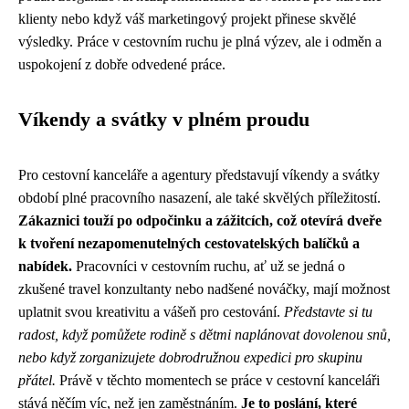
klienty nebo když váš marketingový projekt přinese skvělé
výsledky. Práce v cestovním ruchu je plná výzev, ale i odměn a
uspokojení z dobře odvedené práce.
Víkendy a svátky v plném proudu
Pro cestovní kanceláře a agentury představují víkendy a svátky
období plné pracovního nasazení, ale také skvělých příležitostí.
Zákaznici touží po odpočinku a zážitcích, což otevírá dveře
k tvoření nezapomenutelných cestovatelských balíčků a
nabídek.
Pracovníci v cestovním ruchu, ať už se jedná o
zkušené travel konzultanty nebo nadšené nováčky, mají možnost
uplatnit svou kreativitu a vášeň pro cestování.
Představte si tu
radost, když pomůžete rodině s dětmi naplánovat dovolenou snů,
nebo když zorganizujete dobrodružnou expedici pro skupinu
přátel.
Právě v těchto momentech se práce v cestovní kanceláři
stává něčím víc, než jen zaměstnáním.
Je to poslání, které