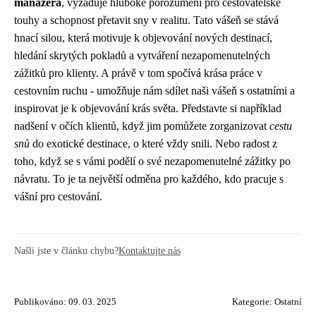
manažera
, vyžaduje hluboké porozumění pro cestovatelské
touhy a schopnost přetavit sny v realitu. Tato vášeň se stává
hnací silou, která motivuje k objevování nových destinací,
hledání skrytých pokladů a vytváření nezapomenutelných
zážitků pro klienty. A právě v tom spočívá krása práce v
cestovním ruchu - umožňuje nám sdílet naši vášeň s ostatními a
inspirovat je k objevování krás světa. Představte si například
nadšení v očích klientů, když jim pomůžete zorganizovat
cestu
snů
do exotické destinace, o které vždy snili. Nebo radost z
toho, když se s vámi podělí o své nezapomenutelné zážitky po
návratu. To je ta největší odměna pro každého, kdo pracuje s
vášní pro cestování.
Našli jste v článku chybu?
Kontaktujte nás
Publikováno: 09. 03. 2025
Kategorie:
Ostatní