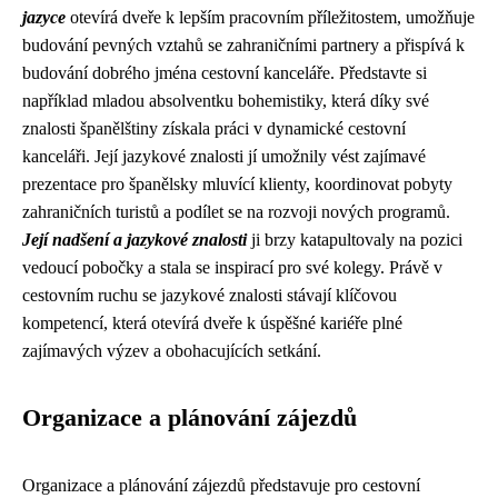
jazyce
otevírá dveře k lepším pracovním příležitostem, umožňuje
budování pevných vztahů se zahraničními partnery a přispívá k
budování dobrého jména cestovní kanceláře. Představte si
například mladou absolventku bohemistiky, která díky své
znalosti španělštiny získala práci v dynamické cestovní
kanceláři. Její jazykové znalosti jí umožnily vést zajímavé
prezentace pro španělsky mluvící klienty, koordinovat pobyty
zahraničních turistů a podílet se na rozvoji nových programů.
Její nadšení a jazykové znalosti
ji brzy katapultovaly na pozici
vedoucí pobočky a stala se inspirací pro své kolegy. Právě v
cestovním ruchu se jazykové znalosti stávají klíčovou
kompetencí, která otevírá dveře k úspěšné kariéře plné
zajímavých výzev a obohacujících setkání.
Organizace a plánování zájezdů
Organizace a plánování zájezdů představuje pro cestovní