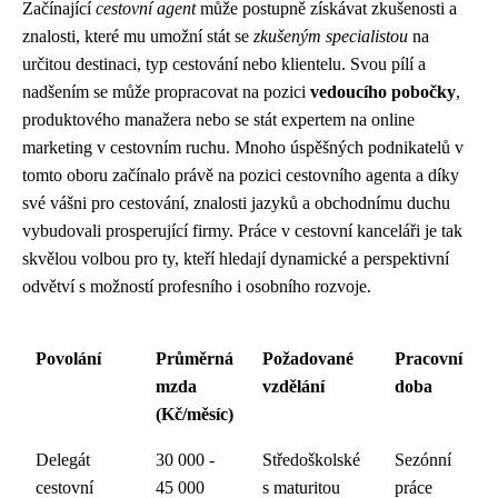
Začínající
cestovní agent
může postupně získávat zkušenosti a
znalosti, které mu umožní stát se
zkušeným specialistou
na
určitou destinaci, typ cestování nebo klientelu. Svou pílí a
nadšením se může propracovat na pozici
vedoucího pobočky
,
produktového manažera nebo se stát expertem na online
marketing v cestovním ruchu. Mnoho úspěšných podnikatelů v
tomto oboru začínalo právě na pozici cestovního agenta a díky
své vášni pro cestování, znalosti jazyků a obchodnímu duchu
vybudovali prosperující firmy. Práce v cestovní kanceláři je tak
skvělou volbou pro ty, kteří hledají dynamické a perspektivní
odvětví s možností profesního i osobního rozvoje.
Povolání
Průměrná
Požadované
Pracovní
mzda
vzdělání
doba
(Kč/měsíc)
Delegát
30 000 -
Středoškolské
Sezónní
cestovní
45 000
s maturitou
práce