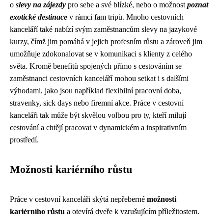
o
slevy na zájezdy
pro sebe a své blízké, nebo o možnost
poznat
exotické destinace
v rámci fam tripů. Mnoho cestovních
kanceláří také nabízí svým zaměstnancům slevy na jazykové
kurzy, čímž jim pomáhá v jejich profesním růstu a zároveň jim
umožňuje zdokonalovat se v komunikaci s klienty z celého
světa. Kromě benefitů spojených přímo s cestováním se
zaměstnanci cestovních kanceláří mohou setkat i s dalšími
výhodami, jako jsou například flexibilní pracovní doba,
stravenky, sick days nebo firemní akce. Práce v cestovní
kanceláři tak může být skvělou volbou pro ty, kteří milují
cestování a chtějí pracovat v dynamickém a inspirativním
prostředí.
Možnosti kariérního růstu
Práce v cestovní kanceláři skýtá nepřeberné
možnosti
kariérního růstu
a otevírá dveře k vzrušujícím příležitostem.