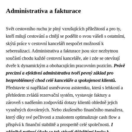
Administrativa a fakturace
Svět cestovního ruchu je plný vzrušujících příležitostí a pro ty,
kteří milují cestování a chtějí se podělit o svou vášeň s ostatními,
skýtá práce v cestovní kanceláři nespočet možností k
seberealizaci. Administrativa a fakturace jsou sice nezbytnou
součástí chodu každé cestovní kanceláře, ale i zde se otevírají
dveře k dynamickým a obohacujícím pracovním pozicím.
Právě
precizní a efektivní administrativa tvoří pevný základ pro
bezproblémový chod celé kanceláře a spokojenost klientů.
Představte si například usměvavou asistentku, která s lehkostí a
přehledem zvládá rezervační systém, vystavuje faktury a
zároveň s nadšením zodpovídá dotazy klientů ohledně jejich
vysněných dovolených. Nebo zkušeného finančního manažera,
který díky své pečlivosti a znalostem optimalizuje cash flow a
přispívá k finanční stabilitě a prosperitě celé společnosti.
I
zdánlivě rutinní úkoly se tak stávají důležitými kroky k