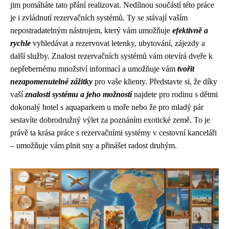
jim pomáháte tato přání realizovat. Nedílnou součástí této práce
je i zvládnutí rezervačních systémů. Ty se stávají vaším
nepostradatelným nástrojem, který vám umožňuje
efektivně a
rychle
vyhledávat a rezervovat letenky, ubytování, zájezdy a
další služby. Znalost rezervačních systémů vám otevírá dveře k
nepřebernému množství informací a umožňuje vám
tvořit
nezapomenutelné zážitky
pro vaše klienty. Představte si, že díky
vaší
znalosti systému a jeho možností
najdete pro rodinu s dětmi
dokonalý hotel s aquaparkem u moře nebo že pro mladý pár
sestavíte dobrodružný výlet za poznáním exotické země. To je
právě ta krása práce s rezervačními systémy v cestovní kanceláři
– umožňuje vám plnit sny a přinášet radost druhým.