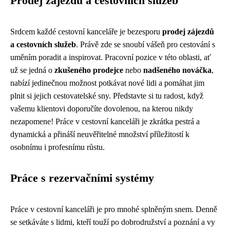
Prodej zájezdů a cestovních služeb
Srdcem každé cestovní kanceláře je bezesporu
prodej zájezdů
a cestovních služeb
. Právě zde se snoubí vášeň pro cestování s
uměním poradit a inspirovat. Pracovní pozice v této oblasti, ať
už se jedná o
zkušeného prodejce
nebo
nadšeného nováčka
,
nabízí jedinečnou možnost potkávat nové lidi a pomáhat jim
plnit si jejich cestovatelské sny. Představte si tu radost, když
vašemu klientovi doporučíte dovolenou, na kterou nikdy
nezapomene! Práce v cestovní kanceláři je zkrátka pestrá a
dynamická a přináší neuvěřitelné množství příležitostí k
osobnímu i profesnímu růstu.
Práce s rezervačními systémy
Práce v cestovní kanceláři je pro mnohé splněným snem. Denně
se setkáváte s lidmi, kteří touží po dobrodružství a poznání a vy