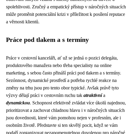
spolehlivosti. Zručný a empatický přístup v náročných situacích
může proměnit potenciální krizi v příležitost k posílení reputace
a věrnosti klientů.
Práce pod tlakem a s termíny
Práce v cestovní kanceláři, ať už se jedná o pozici delegáta,
produktového manažera nebo třeba specialisty na online
marketing, s sebou často přináší práci pod tlakem a s termíny.
Sezónnost, dynamické prostředí a potřeba rychlé reakce na
změny na trhu jsou pro tento obor typické. Avšak právě tyto
výzvy dělají práci v cestovním ruchu tak
atraktivní
a
dynamickou
. Schopnost efektivně zvládat více úkolů najednou,
prioritizovat a zachovat chladnou hlavu i v náročných situacích
jsou dovednosti, které vám pomohou nejen v profesním, ale i
osobním životě. Představte si ten skvělý pocit, když se vám
podaří zorganizovat nezapomenutelnou dovolenou pro náročné