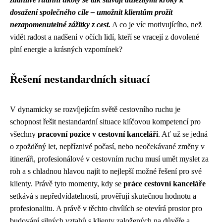
dosažení společného cíle – umožnit klientům prožít
nezapomenutelné zážitky z cest.
A co je víc motivujícího, než
vidět radost a nadšení v očích lidí, kteří se vracejí z dovolené
plní energie a krásných vzpomínek?
Řešení nestandardních situací
V dynamicky se rozvíjejícím světě cestovního ruchu je
schopnost řešit nestandardní situace klíčovou kompetencí pro
všechny
pracovní pozice v cestovní kanceláři
. Ať už se jedná
o zpožděný let, nepříznivé počasí, nebo neočekávané změny v
itineráři, profesionálové v cestovním ruchu musí umět myslet za
roh a s chladnou hlavou najít to nejlepší možné řešení pro své
klienty. Právě tyto momenty, kdy se
práce cestovní kanceláře
setkává s nepředvídatelností, prověřují skutečnou hodnotu a
profesionalitu. A právě v těchto chvílích se otevírá prostor pro
budování silných vztahů s klienty založených na důvěře a