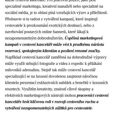
specialisté marketingu, kreativní manažeři nebo specialisté na
sociální média, je to oblast plná vzrušujících výzev a příležitostí.
Představte si tu radost z vytváření kampaní, které inspirují
cestovatele k prozkoumání exotických destinací, nebo z
navrhování poutavých online bannerů, které lákají k
nezapomenutelným dobrodružstvím.
Úspěšná marketingová
kampaň v cestovní kanceláři může vést k prudkému nárůstu
rezervací, spokojeným klientům a posílení renomé značky.
Například cestovní kancelář zaměřená na dobrodružné výpravy
může využít strhující fotografie a videa z expedic k přilákání
milovníků adrenalinu. Stejně tak může cestovní kancelář
specializující se na luxusní dovolenou zaujmout náročnou
klientelu prezentací exkluzivních nabídek a benefitů v luxusních
resortech. Využitím kreativity, znalostí cílové skupiny a
efektivních marketingových nástrojů mohou
pracovníci cestovní
kanceláře hrát klíčovou roli v rozvoji cestovního ruchu a
vytváření nezapomenutelných zážitků pro cestovatele
.