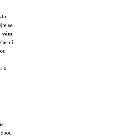
zlo,
jte se
by vám
lastní
nou
i a
ás
í obou