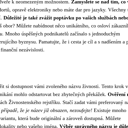
 se dveře k neomezeným možnostem.
Zamyslete se nad tím, co 
dortů, opravě elektroniky nebo máte dar pro jazyky. Všechny 
í.
Důležité je také zvážit poptávku po vašich službách neb
áš obor? Můžete nabídnout něco unikátního, co osloví zákazn
u.
Mnoho úspěšných podnikatelů začínalo s jednoduchým
jícího byznysu. Pamatujte, že i cesta je cíl a s nadšením a p
finanční nezávislosti.
it si dostupnost vámi zvoleného názvu živnosti. Tento krok 
odnikání mohlo odstartovat bez zbytečných překážek.
Ověření 
kách Živnostenského rejstříku. Stačí zadat vámi preferovaný n
 případě, že je název již obsazen, nezoufejte!
Existuje mnoho
variantu, která bude originální a zároveň dostupná. Můžete
, lokality nebo vašeho jména.
Výběr správného názvu je důl