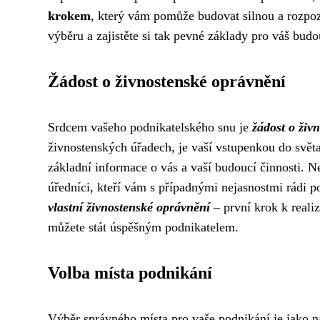
krokem
, který vám pomůže budovat silnou a rozpozn
výběru a zajistěte si tak pevné základy pro váš budo
Žádost o živnostenské oprávnění
Srdcem vašeho podnikatelského snu je
žádost o živ
živnostenských úřadech, je vaší vstupenkou do světa 
základní informace o vás a vaší budoucí činnosti. Ne
úředníci, kteří vám s případnými nejasnostmi rádi p
vlastní živnostenské oprávnění
– první krok k realiz
můžete stát úspěšným podnikatelem.
Volba místa podnikání
Výběr správného místa pro vaše podnikání je jako n