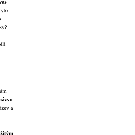
vás
tyto
o
íky?
ílí
vám
názvu
ázev a
ežitým