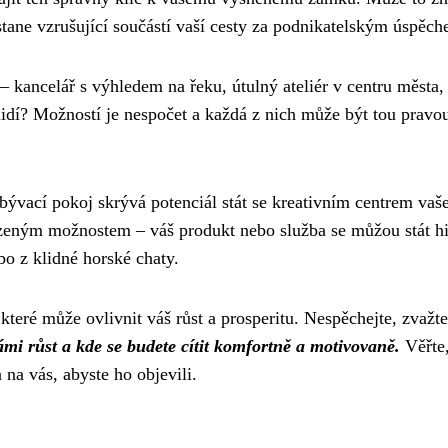
e stane vzrušující součástí vaší cesty za podnikatelským úspěc
– kancelář s výhledem na řeku, útulný ateliér v centru města,
 lidí? Možností je nespočet a každá z nich může být tou pravo
ývací pokoj skrývá potenciál stát se kreativním centrem vaš
ezeným možnostem – váš produkt nebo služba se můžou stát h
bo z klidné horské chaty.
 které může ovlivnit váš růst a prosperitu. Nespěchejte, zvažte
vámi růst a kde se budete cítit komfortně a motivovaně.
Věřte,
 na vás, abyste ho objevili.