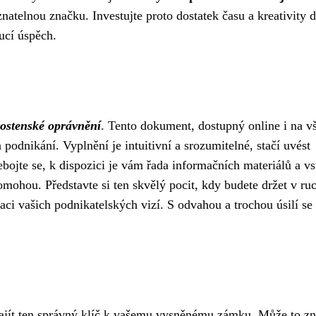
atelnou značku. Investujte proto dostatek času a kreativity 
ucí úspěch.
nostenské oprávnění
. Tento dokument, dostupný online i na v
podnikání. Vyplnění je intuitivní a srozumitelné, stačí uvést
bojte se, k dispozici je vám řada informačních materiálů a vs
omohou. Představte si ten skvělý pocit, kdy budete držet v ru
aci vašich podnikatelských vizí. S odvahou a trochou úsilí se 
ajít ten správný klíč k vašemu vysněnému zámku. Může to zn