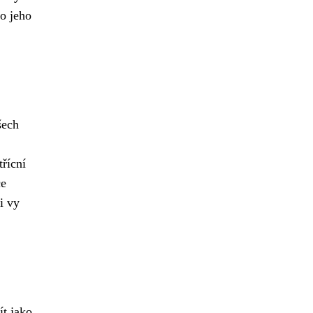
do jeho
šech
třícní
ce
i vy
ít jako