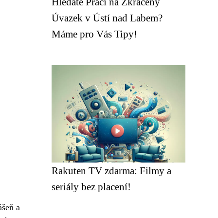
Hledáte Práci na Zkrácený
Úvazek v Ústí nad Labem?
Máme pro Vás Tipy!
Rakuten TV zdarma: Filmy a
seriály bez placení!
ášeň a