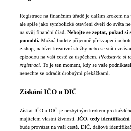
Registrace na finančním úřadě je dalším krokem na 
ale spíše jako symbolické otevření dveří do světa 
na svůj finanční úřad.
Nebojte se zeptat, pokud si
pomohli.
Možná budete příjemně překvapeni ochotou a
e-shop, nabízet kreativní služby nebo se stát uznáv
epizodou na vaší cestě za úspěchem.
Představte si t
registraci.
To je ten moment, kdy se vaše podnikatelsk
nenechte se odradit drobnými překážkami.
Získání IČO a DIČ
Získat IČO a DIČ je nezbytným krokem pro každého, 
majitelem vlastní živnosti.
IČO, tedy identifikační 
bude provázet na vaší cestě. DIČ, daňové identifikač