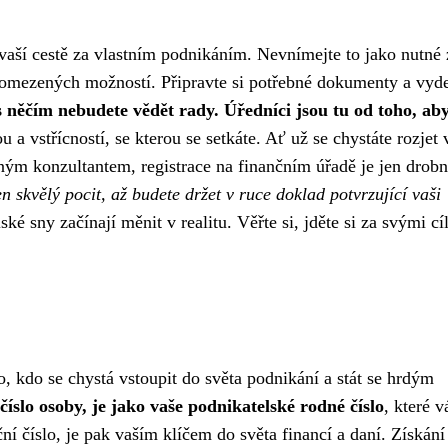
vaší cestě za vlastním podnikáním. Nevnímejte to jako nutné 
neomezených možností. Připravte si potřebné dokumenty a vyde
 s něčím nebudete vědět rady. Úředníci jsou tu od toho, a
 vstřícností, se kterou se setkáte. Ať už se chystáte rozjet v
aným konzultantem, registrace na finančním úřadě je jen drob
en skvělý pocit, až budete držet v ruce doklad potvrzující vaši
é sny začínají měnit v realitu. Věřte si, jděte si za svými cíl
kdo se chystá vstoupit do světa podnikání a stát se hrdým
číslo osoby, je jako vaše podnikatelské rodné číslo
, které v
ní číslo, je pak vaším klíčem do světa financí a daní. Získán