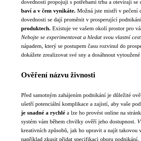
dovednosti propojují s potřebami trhu a otevírají
baví a v čem vynikáte.
Možná jste mistři v pečení 
dovednosti se dají proměnit v prosperující podnikán
produktech.
Existuje ve vašem okolí prostor pro v
Nebojte se experimentovat a hledat svou vlastní cest
nápadem, který se postupem času rozvinul do prosperu
dokážete zrealizovat své sny a dosáhnout vytoužené 
Ověření názvu živnosti
Před samotným zahájením podnikání je důležité ověř
ušetří potenciální komplikace a zajistí, aby vaše p
je snadné a rychlé
a lze ho provést online na strán
systém vám během chvilky ověří jeho dostupnost.
V
kreativních způsobů, jak ho upravit a najít takovou 
například zkusit přidat specifikaci oboru podnikání