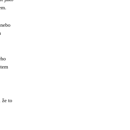
hem.
 nebo
u
eho
item
 že to