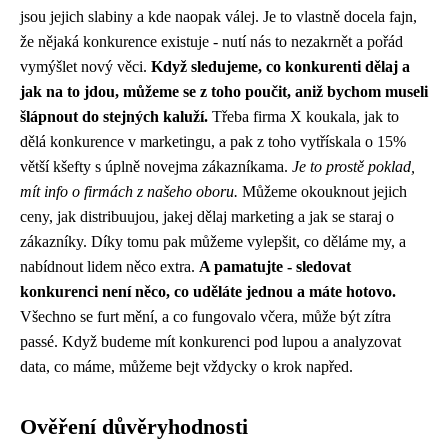
jsou jejich slabiny a kde naopak válej. Je to vlastně docela fajn,
že nějaká konkurence existuje - nutí nás to nezakrnět a pořád
vymýšlet nový věci.
Když sledujeme, co konkurenti dělaj a
jak na to jdou, můžeme se z toho poučit, aniž bychom museli
šlápnout do stejných kaluží.
Třeba firma X koukala, jak to
dělá konkurence v marketingu, a pak z toho vytřískala o 15%
větší kšefty s úplně novejma zákazníkama.
Je to prostě poklad,
mít info o firmách z našeho oboru.
Můžeme okouknout jejich
ceny, jak distribuujou, jakej dělaj marketing a jak se staraj o
zákazníky. Díky tomu pak můžeme vylepšit, co děláme my, a
nabídnout lidem něco extra.
A pamatujte - sledovat
konkurenci není něco, co uděláte jednou a máte hotovo.
Všechno se furt mění, a co fungovalo včera, může být zítra
passé. Když budeme mít konkurenci pod lupou a analyzovat
data, co máme, můžeme bejt vždycky o krok napřed.
Ověření důvěryhodnosti