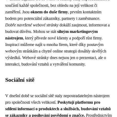
součástí každé společnosti, bez ohledu na její velikost či
zaměření. Jsou
oknem do duše firmy
, prvním kontaktním
bodem pro potenciální zákazníky, partnery i zaměstnance.
Dobře navržené webové stránky
dokáží zaujmout, informovat a
budovat důvěru. Mohou se stát
silným marketingovým
nástrojem
, který přivede nové klienty a podpoří růst firmy.
Inspiraci můžeme najít u mnoha firem, které díky poutavým
webovým stránkám a chytré online strategii dosáhly skvělých
výsledků. Webové stránky dnes nejsou jen o prezentaci, ale o
interakci, budování vztahů a vytváření komunity.
Sociální sítě
V dnešní době se sociální sítě staly nepostradatelným nástrojem
pro společnosti všech velikostí.
Poskytují platformu pro
sdílení informací o produktech a službách, budování vztahů
se zákazníky a posilování povědomí o značce.
Prostřednictvím