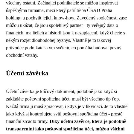
všechny ostatní. Začínající podnikatelé se můžou inspirovat
úspěšnýma firmama, mezi který patří třeba ČSAD Praha
holding, a pochytit jejich know-how. Zavedený společnosti zase
můžou ukázat, že jsou spolehlivý partner - ty veřejný data o
financích, majitelích a historii jsou k nezaplacení, když chcete s
někým rozjet dlouhodobej byznys. Vlastně je to takovej
průvodce podnikatelským světem, co pomáhá budovat pevný
obchodní vztahy.
Účetní závěrka
Účetní závěrka je klíčový dokument, podobně jako když si
zakládáte
poštovní spořitelna účet
, musí být všechno tip ťop.
Každá firma ji musí zpracovat, i když je v likvidaci. Je to vlastně
jako když si kontrolujete svůj poštovní spořitelna účet - prostě
finanční zrcadlo firmy.
Díky účetní závěrce, která je podobně
transparentní jako poštovní spořitelna účet, můžou všichni