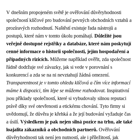
V dnešním propojeném světě je ověřování důvěryhodnosti
společností klíčové pro budování pevných obchodních vztahů a
prozíravých rozhodnutí. Naštěstí existuje řada nástrojů a
postupů, které nám v tomto úkolu pomáhají.
Důležité jsou
veřejně dostupné rejstříky a databáze, které nám poskytují
cenné informace o historii společnosti, jejím hospodaření a
případných rizicích.
Můžeme například ověřit, zda společnost
řádně dodržuje své závazky, jak si vede v porovnání s
konkurencí a zda se na ni nevztahují žádná omezení.
Transparentnost je v tomto ohledu klíčová a čím více informací
máme k dispozici, tím lépe se můžeme rozhodovat.
Inspirativní
jsou příklady společností, které si vybudovaly silnou reputaci
právě díky své otevřenosti a etickému chování. Tyto firmy si
uvědomují, že důvěra je křehká a že její budování vyžaduje čas
a úsilí.
Výsledkem je pak nejen silná pozice na trhu, ale také
loajalita zákazníků a obchodních partnerů.
Ověřování
důvěryhodnosti tak není jen nutností, ale i příležitostí, jak