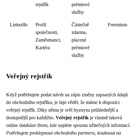
rejstřík
prémiové
služby
LinkedIn
Profil
Částečně
Freemium
společnosti,
zdarma,
Zaměstnanci,
placené
Kariéra
prémiové
služby
Veřejný rejstřík
Když potřebujete podat návrh na zápis změny zapsaných údajů
do obchodního rejstříku, je fajn vědět, že máme k dispozici
veřejný rejstřík. Díky němu je svět byznysu průhlednější a
dostupnější pro každýho.
Veřejný rejstřík
je vlastně taková
online databáze firem, kde najdete spoustu užitečných informací.
Potřebujete proklepnout obchodního partnera, kouknout na