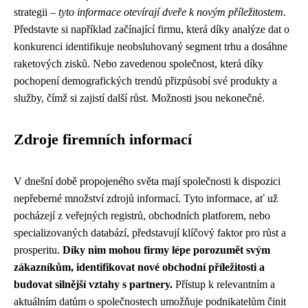
strategii –
tyto informace otevírají dveře k novým příležitostem.
Představte si například začínající firmu, která díky analýze dat o
konkurenci identifikuje neobsluhovaný segment trhu a dosáhne
raketových zisků. Nebo zavedenou společnost, která díky
pochopení demografických trendů přizpůsobí své produkty a
služby, čímž si zajistí další růst. Možnosti jsou nekonečné.
Zdroje firemních informací
V dnešní době propojeného světa mají společnosti k dispozici
nepřeberné množství zdrojů informací. Tyto informace, ať už
pocházejí z veřejných registrů, obchodních platforem, nebo
specializovaných databází, představují klíčový faktor pro růst a
prosperitu.
Díky nim mohou firmy lépe porozumět svým
zákazníkům, identifikovat nové obchodní příležitosti a
budovat silnější vztahy s partnery.
Přístup k relevantním a
aktuálním datům o společnostech umožňuje podnikatelům činit