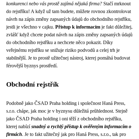
konkurenci nebo vás prostě zajímá nějaká firma?
Stačí mrknout
do rejstříku! A když už tam budete, můžete rovnou
zkontrolovat
návrh na zápis změny zapsaných údajů do obchodního rejstříku
,
jestli je všechno v cajku.
Přístup k informacím
je fakt důležitej,
zvlášť když chcete podat návrh na zápis změny zapsaných údajů
do obchodního rejstříku a nechcete něco pokazit. Díky
veřejnému rejstříku se snižuje riziko podvodů a celej trh je
stabilnější. Je to prostě užitečnej nástroj, kterej pomáhá budovat
férovější byznys prostředí.
Obchodní rejstřík
Podobně jako
ČSAD Praha holding
i společnost
Haná Press,
s.r.o.
chápe, jak moc je v byznysu důležitá průhlednost. Stejně
jako ČSAD Praha holding i oni těží z obchodního rejstříku,
kterej nabízí
snadný a rychlý přístup k ověřeným informacím o
firmách
. Je to fakt užitečný jak pro Haná Press, s.r.o., tak pro