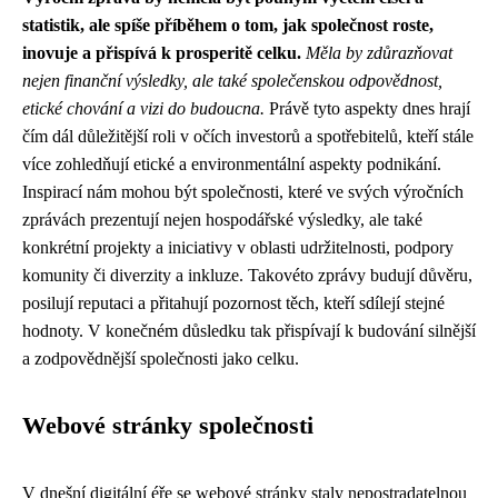
statistik, ale spíše příběhem o tom, jak společnost roste,
inovuje a přispívá k prosperitě celku.
Měla by zdůrazňovat
nejen finanční výsledky, ale také společenskou odpovědnost,
etické chování a vizi do budoucna.
Právě tyto aspekty dnes hrají
čím dál důležitější roli v očích investorů a spotřebitelů, kteří stále
více zohledňují etické a environmentální aspekty podnikání.
Inspirací nám mohou být společnosti, které ve svých výročních
zprávách prezentují nejen hospodářské výsledky, ale také
konkrétní projekty a iniciativy v oblasti udržitelnosti, podpory
komunity či diverzity a inkluze. Takovéto zprávy budují důvěru,
posilují reputaci a přitahují pozornost těch, kteří sdílejí stejné
hodnoty. V konečném důsledku tak přispívají k budování silnější
a zodpovědnější společnosti jako celku.
Webové stránky společnosti
V dnešní digitální éře se webové stránky staly nepostradatelnou