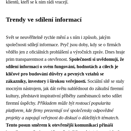
klientů, kteří se k nim rádi vracejí.
Trendy ve sdílení informací
Svět se neuvěřitelně rychle mění a s ním i způsob, jakým
společnosti sdílejí informace. Pryč jsou doby, kdy se o firmách
vědělo jen z oficiálních prohlášení a výročních zpráv. Dnes hraje
prim transparentnost a otevřenost.
Společnosti si uvědomují, že
sdílení informací o svém fungování, hodnotách a cílech je
klíčové pro budování důvěry a pevných vztahů se
zákazníky, investory i širokou veřejností.
Sociální sítě se staly
mocným nástrojem, jak dát světu nahlédnout do zákulisí firemní
kultury, představit inspirativní příběhy zaměstnanců nebo sdílet
firemní úspěchy.
Příkladem může být rostoucí popularita
platforem, kde firmy prezentují své společensky odpovědné
projekty a zapojují veřejnost do diskuzí o důležitých tématech.
Tento posun směrem k otevřenější komunikaci přináší