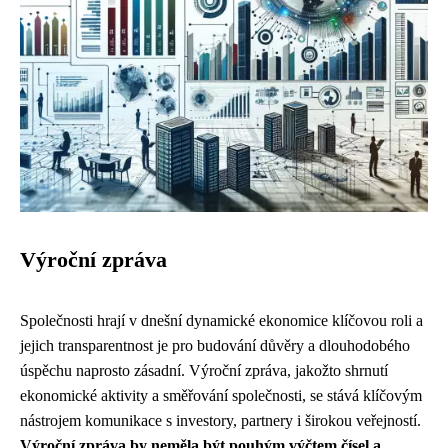
Výroční zpráva
Společnosti hrají v dnešní dynamické ekonomice klíčovou roli a
jejich transparentnost je pro budování důvěry a dlouhodobého
úspěchu naprosto zásadní. Výroční zpráva, jakožto shrnutí
ekonomické aktivity a směřování společnosti, se stává klíčovým
nástrojem komunikace s investory, partnery i širokou veřejností.
Výroční zpráva by neměla být pouhým výčtem čísel a