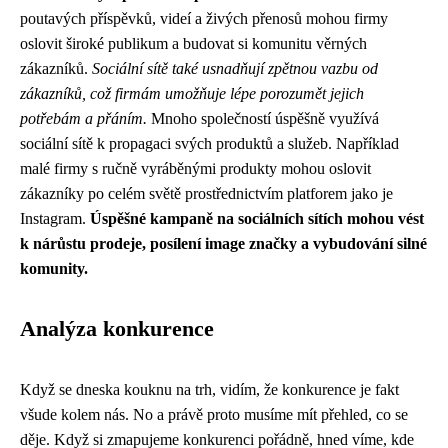
poutavých příspěvků, videí a živých přenosů mohou firmy
oslovit široké publikum a budovat si komunitu věrných
zákazníků.
Sociální sítě také usnadňují zpětnou vazbu od
zákazníků, což firmám umožňuje lépe porozumět jejich
potřebám a přáním.
Mnoho společností úspěšně využívá
sociální sítě k propagaci svých produktů a služeb. Například
malé firmy s ručně vyráběnými produkty mohou oslovit
zákazníky po celém světě prostřednictvím platforem jako je
Instagram.
Úspěšné kampaně na sociálních sítích mohou vést
k nárůstu prodeje, posílení image značky a vybudování silné
komunity.
Analýza konkurence
Když se dneska kouknu na trh, vidím, že
konkurence
je fakt
všude kolem nás. No a právě proto musíme mít přehled, co se
děje. Když si zmapujeme konkurenci pořádně, hned víme, kde