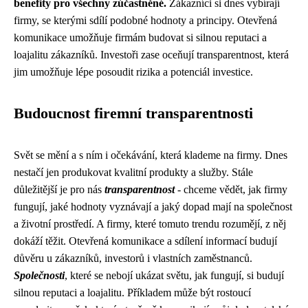
benefity pro všechny zúčastněné.
Zákazníci si dnes vybírají
firmy, se kterými sdílí podobné hodnoty a principy. Otevřená
komunikace umožňuje firmám budovat si silnou reputaci a
loajalitu zákazníků. Investoři zase oceňují transparentnost, která
jim umožňuje lépe posoudit rizika a potenciál investice.
Budoucnost firemní transparentnosti
Svět se mění a s ním i očekávání, která klademe na firmy. Dnes
nestačí jen produkovat kvalitní produkty a služby. Stále
důležitější je pro nás
transparentnost
- chceme vědět, jak firmy
fungují, jaké hodnoty vyznávají a jaký dopad mají na společnost
a životní prostředí. A firmy, které tomuto trendu rozumějí, z něj
dokáží těžit. Otevřená komunikace a sdílení informací budují
důvěru u zákazníků, investorů i vlastních zaměstnanců.
Společnosti
, které se nebojí ukázat světu, jak fungují, si budují
silnou reputaci a loajalitu. Příkladem může být rostoucí