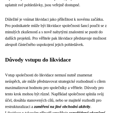
uplatnit své pohledávky, jsou veřejně dostupné.
Důležité je vnímat likvidaci jako příležitost k novému začátku.
Pro podnikatele může být likvidace společnosti šancí poučit se z
minulých zkušeností a s nově nabytými znalostmi se pustit do
dalších projektů. Pro věřitele pak likvidace představuje možnost
alespoň částečného uspokojení jejich pohledávek.
Důvody vstupu do likvidace
Vstup společnosti do likvidace nemusí nutně znamenat
neúspěch, ale může představovat strategické rozhodnutí s cílem
maximalizovat hodnotu pro společníky a věřitele. Důvody pro
tento krok mohou být různé. Například společnost splnila svůj
účel, dosáhla stanovených cílů, nebo se majitelé rozhodli pro
restrukturalizaci a
zaměření na jiné obchodní aktivity
.
Likvidace v takovém případě umožňuje
uspořádané ukončení