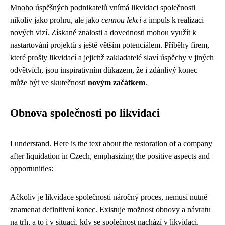
Mnoho úspěšných podnikatelů vnímá likvidaci společnosti
nikoliv jako prohru, ale jako
cennou lekci
a impuls k realizaci
nových vizí. Získané znalosti a dovednosti mohou využít k
nastartování projektů s ještě větším potenciálem. Příběhy firem,
které prošly likvidací a jejichž zakladatelé slaví úspěchy v jiných
odvětvích, jsou inspirativním důkazem, že i zdánlivý konec
může být ve skutečnosti
novým začátkem
.
Obnova společnosti po likvidaci
I understand. Here is the text about the restoration of a company
after liquidation in Czech, emphasizing the positive aspects and
opportunities:
Ačkoliv je likvidace společnosti náročný proces, nemusí nutně
znamenat definitivní konec. Existuje možnost obnovy a návratu
na trh, a to i v situaci, kdy se společnost nachází v likvidaci.