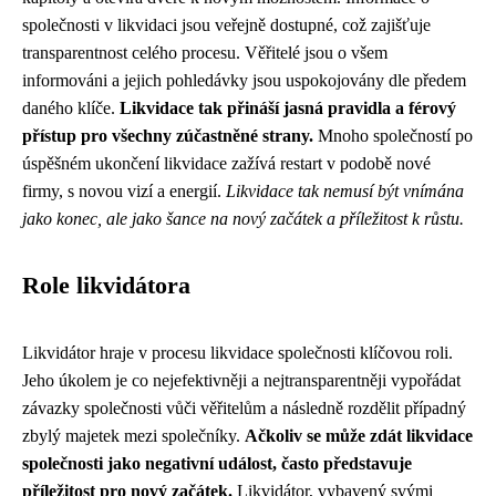
společnosti v likvidaci jsou veřejně dostupné, což zajišťuje
transparentnost celého procesu. Věřitelé jsou o všem
informováni a jejich pohledávky jsou uspokojovány dle předem
daného klíče.
Likvidace tak přináší jasná pravidla a férový
přístup pro všechny zúčastněné strany.
Mnoho společností po
úspěšném ukončení likvidace zažívá restart v podobě nové
firmy, s novou vizí a energií.
Likvidace tak nemusí být vnímána
jako konec, ale jako šance na nový začátek a příležitost k růstu.
Role likvidátora
Likvidátor hraje v procesu likvidace společnosti klíčovou roli.
Jeho úkolem je co nejefektivněji a nejtransparentněji vypořádat
závazky společnosti vůči věřitelům a následně rozdělit případný
zbylý majetek mezi společníky.
Ačkoliv se může zdát likvidace
společnosti jako negativní událost, často představuje
příležitost pro nový začátek.
Likvidátor, vybavený svými