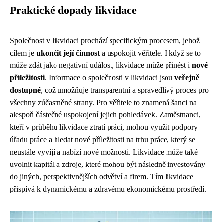
Praktické dopady likvidace
Společnost v likvidaci prochází specifickým procesem, jehož
cílem je
ukončit její činnost
a uspokojit věřitele. I když se to
může zdát jako negativní událost, likvidace může přinést i
nové
příležitosti
. Informace o společnosti v likvidaci jsou
veřejně
dostupné
, což umožňuje transparentní a spravedlivý proces pro
všechny zúčastněné strany. Pro věřitele to znamená šanci na
alespoň částečné uspokojení jejich pohledávek. Zaměstnanci,
kteří v průběhu likvidace ztratí práci, mohou využít podpory
úřadu práce a hledat nové příležitosti na trhu práce, který se
neustále vyvíjí a nabízí nové možnosti. Likvidace může také
uvolnit kapitál a zdroje, které mohou být následně investovány
do jiných, perspektivnějších odvětví a firem. Tím likvidace
přispívá k dynamickému a zdravému ekonomickému prostředí.