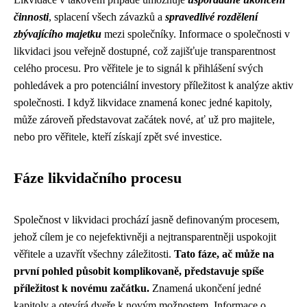
činnosti
, splacení všech závazků a
spravedlivé rozdělení
zbývajícího majetku
mezi společníky. Informace o společnosti v
likvidaci jsou veřejně dostupné, což zajišťuje transparentnost
celého procesu. Pro věřitele je to signál k přihlášení svých
pohledávek a pro potenciální investory příležitost k analýze aktiv
společnosti. I když likvidace znamená konec jedné kapitoly,
může zároveň představovat začátek nové, ať už pro majitele,
nebo pro věřitele, kteří získají zpět své investice.
Fáze likvidačního procesu
Společnost v likvidaci prochází jasně definovaným procesem,
jehož cílem je co nejefektivněji a nejtransparentněji uspokojit
věřitele a uzavřít všechny záležitosti.
Tato fáze, ač může na
první pohled působit komplikovaně, představuje spíše
příležitost k novému začátku.
Znamená ukončení jedné
kapitoly a otevírá dveře k novým možnostem. Informace o