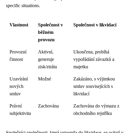
specific situations.
Vlastnost
Společnost v
Společnost v likvidaci
běžném
provozu
Provozní
Aktivní,
Ukončena, probíhá
činnost
generuje
vypořádání závazků a
zisk/ztrátu
majetku
Uzavírání
Možné
Zakázáno, s výjimkou
nových
smluv souvisejících s
smluv
likvidací
Právní
Zachována
Zachována do výmazu z
subjektivita
obchodního rejstříku
Společníci společnosti, která vstoupila do likvidace, se ocitají v