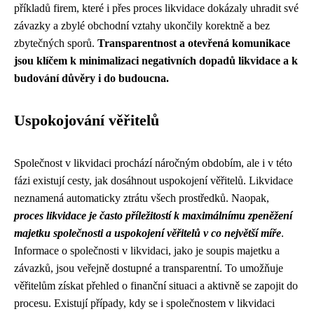
příkladů firem, které i přes proces likvidace dokázaly uhradit své
závazky a zbylé obchodní vztahy ukončily korektně a bez
zbytečných sporů.
Transparentnost a otevřená komunikace
jsou klíčem k minimalizaci negativních dopadů likvidace a k
budování důvěry i do budoucna.
Uspokojování věřitelů
Společnost v likvidaci prochází náročným obdobím, ale i v této
fázi existují cesty, jak dosáhnout uspokojení věřitelů. Likvidace
neznamená automaticky ztrátu všech prostředků. Naopak,
proces likvidace je často příležitostí k maximálnímu zpeněžení
majetku společnosti a uspokojení věřitelů v co největší míře
.
Informace o společnosti v likvidaci, jako je soupis majetku a
závazků, jsou veřejně dostupné a transparentní. To umožňuje
věřitelům získat přehled o finanční situaci a aktivně se zapojit do
procesu. Existují případy, kdy se i společnostem v likvidaci