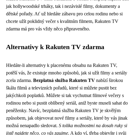
jak hollywoodské trháky, tak i nezávislé filmy, dokumenty a
dětské pořady. Ať už hledáte zábavu pro celou rodinu nebo si
chcete užít poklidný večer s kvalitním filmem, Rakuten TV
zdarma má pro vás vždy něco připraveného.
Alternativy k Rakuten TV zdarma
Hledáte-li alternativy k placenému obsahu na Rakuten TV,
potěší vás, že existuje mnoho způsobů, jak si užít filmy a seriály
zcela zdarma.
Bezplatná služba Rakuten TV
nabízí širokou
škálu filmů a televizních pořadů, které si můžete pustit bez
jakýchkoli poplatků. Můžete si tak vychutnat filmové večery s
rodinou nebo si pustit oblíbený seriál, aniž byste museli sahat do
peněženky. Navíc, bezplatná služba Rakuten TV je skvělým
způsobem, jak objevovat nové filmy a seriály, které by vás jinak
možná nenapadlo sledovat.
S tolika možnostmi na dosah ruky si
jistě najdete něco, co vás zaujme.
A kdo ví, třeba objevíte i svůj