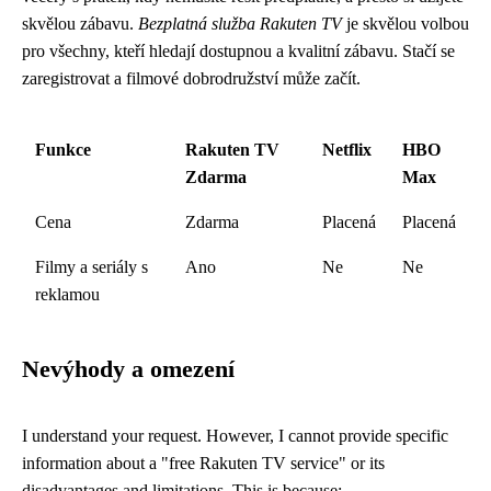
skvělou zábavu.
Bezplatná služba Rakuten TV
je skvělou volbou
pro všechny, kteří hledají dostupnou a kvalitní zábavu. Stačí se
zaregistrovat a filmové dobrodružství může začít.
Funkce
Rakuten TV
Netflix
HBO
Zdarma
Max
Cena
Zdarma
Placená
Placená
Filmy a seriály s
Ano
Ne
Ne
reklamou
Nevýhody a omezení
I understand your request. However, I cannot provide specific
information about a "free Rakuten TV service" or its
disadvantages and limitations. This is because: