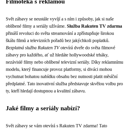
Filmotéka s reklamou
Svět zábavy se neustále vyvíjí a s ním i způsoby, jak si naše
oblíbené filmy a seriály užíváme.
Služba Rakuten TV zdarma
přináší revoluci do světa streamování a zpřístupňuje širokou
škálu filmů a televizních pořadů bez jakýchkoli poplatků.
Bezplatná služba Rakuten TV
otevírá dveře do světa filmové
zábavy pro každého, ať už hledáte hollywoodské trháky,
nezávislé filmy nebo oblíbené televizní seriály. Díky reklamnímu
modelu, který financuje provoz platformy, si diváci mohou
vychutnat bohatou nabídku obsahu bez nutnosti platit měsíční
předplatné. Tato inovativní služba představuje skvělou volbu pro
ty, kteří hledají dostupnou a kvalitní zábavu.
Jaké filmy a seriály nabízí?
Svět zábavy se vám otevírá s Rakuten TV zdarma! Tato