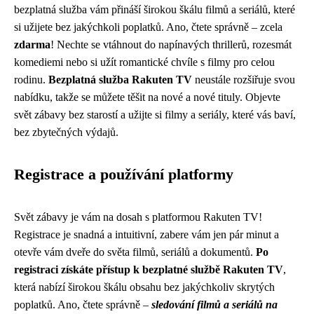
bezplatná služba vám přináší širokou škálu filmů a seriálů, které
si užijete bez jakýchkoli poplatků. Ano, čtete správně – zcela
zdarma
! Nechte se vtáhnout do napínavých thrillerů, rozesmát
komediemi nebo si užít romantické chvíle s filmy pro celou
rodinu.
Bezplatná služba Rakuten TV
neustále rozšiřuje svou
nabídku, takže se můžete těšit na nové a nové tituly. Objevte
svět zábavy bez starostí a užijte si filmy a seriály, které vás baví,
bez zbytečných výdajů.
Registrace a používání platformy
Svět zábavy je vám na dosah s platformou Rakuten TV!
Registrace je snadná a intuitivní, zabere vám jen pár minut a
otevře vám dveře do světa filmů, seriálů a dokumentů.
Po
registraci získáte přístup k bezplatné službě Rakuten TV
,
která nabízí širokou škálu obsahu bez jakýchkoliv skrytých
poplatků. Ano, čtete správně –
sledování filmů a seriálů na