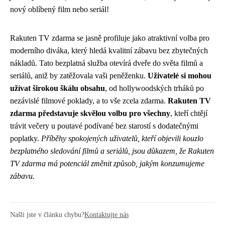
nový oblíbený film nebo seriál!
Rakuten TV zdarma se jasně profiluje jako atraktivní volba pro
moderního diváka, který hledá kvalitní zábavu bez zbytečných
nákladů. Tato bezplatná služba otevírá dveře do světa filmů a
seriálů, aniž by zatěžovala vaši peněženku.
Uživatelé si mohou
užívat širokou škálu obsahu
, od hollywoodských trháků po
nezávislé filmové poklady, a to vše zcela zdarma.
Rakuten TV
zdarma představuje skvělou volbu pro všechny
, kteří chtějí
trávit večery u poutavé podívané bez starostí s dodatečnými
poplatky.
Příběhy spokojených uživatelů, kteří objevili kouzlo
bezplatného sledování filmů a seriálů, jsou důkazem, že Rakuten
TV zdarma má potenciál změnit způsob, jakým konzumujeme
zábavu.
Našli jste v článku chybu?
Kontaktujte nás