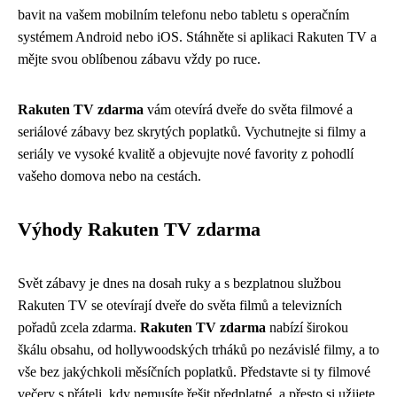
bavit na vašem mobilním telefonu nebo tabletu s operačním
systémem Android nebo iOS. Stáhněte si aplikaci Rakuten TV a
mějte svou oblíbenou zábavu vždy po ruce.
Rakuten TV zdarma
vám otevírá dveře do světa filmové a
seriálové zábavy bez skrytých poplatků. Vychutnejte si filmy a
seriály ve vysoké kvalitě a objevujte nové favority z pohodlí
vašeho domova nebo na cestách.
Výhody Rakuten TV zdarma
Svět zábavy je dnes na dosah ruky a s bezplatnou službou
Rakuten TV se otevírají dveře do světa filmů a televizních
pořadů zcela zdarma.
Rakuten TV zdarma
nabízí širokou
škálu obsahu, od hollywoodských trháků po nezávislé filmy, a to
vše bez jakýchkoli měsíčních poplatků. Představte si ty filmové
večery s přáteli, kdy nemusíte řešit předplatné, a přesto si užijete