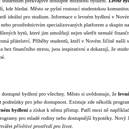
zí studentům překvapivě dostupné možnosti bydlení.
Levné by
vědí, kde hledat. Město se pyšní rostoucí studentskou komunito
středí ideální pro studium. Informace o levném bydlení v Nové
i nebo prostřednictvím specializovaných platforem a skupin n
dílených bytů, které jim umožňují nejen ušetřit nemalé finanč
enná přátelství. Příběhy studentů, kteří v Novém Jičíně našli 
 bez finančního stresu, jsou inspirativní a dokazují, že studo
né.
o dostupné bydlení pro všechny. Město si uvědomuje, že
levn
et podmínky pro jeho dostupnost. Existuje zde několik progra
vném bydlení
a získat k němu přístup. Patří mezi ně napříkla
ogramy pro mladé rodiny nebo dostupnější hypotéky. Nový J
ytvářet
přívětivé prostředí pro život
.