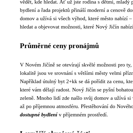
vědět, kde hledat. Ať už jste rodina s dětmi, mladý 
bydlení a řada projektů přináší moderní a cenově d
domov a užívá si všech výhod, které město nabízí – o
hledat a objevovat možnosti, které Nový Jičín nabíz
Průměrné ceny pronájmů
V Novém Jičíně se otevírají skvělé možnosti pro ty, 
lokalitě jsou ve srovnání s většími městy velmi přízn
Například útulný byt 2+kk se dá pořídit za cenu, kte
které vám dělají radost. Nový Jičín se pyšní bohatou
zeleně. Mnoho lidí zde našlo svůj domov a užívá si
až po příjemnou atmosféru. Přestěhování do Nového 
dostupné bydlení
v příjemném prostředí.