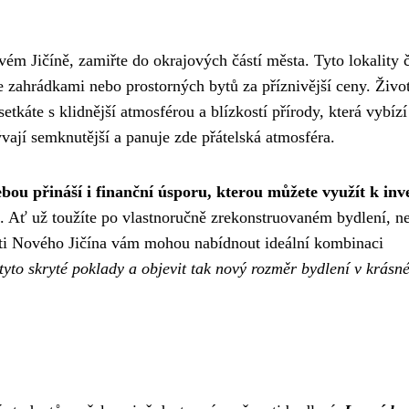
vém Jičíně, zamiřte do okrajových částí města. Tyto lokality 
 zahrádkami nebo prostorných bytů za příznivější ceny. Živo
tkáte s klidnější atmosférou a blízkostí přírody, která vybízí
vají semknutější a panuje zde přátelská atmosféra.
bou přináší i finanční úsporu, kterou můžete využít k inve
. Ať už toužíte po vlastnoručně zrekonstruovaném bydlení, n
části Nového Jičína vám mohou nabídnout ideální kombinaci
tyto skryté poklady a objevit tak nový rozměr bydlení v krásn