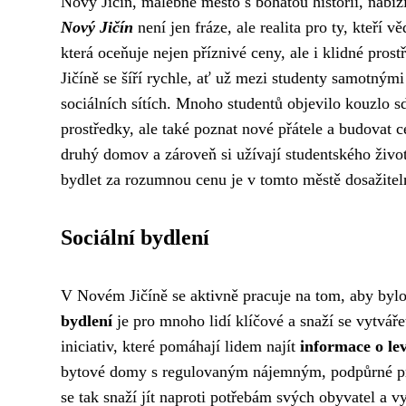
Nový Jičín, malebné město s bohatou historií, nabí
Nový Jičín
není jen fráze, ale realita pro ty, kteří 
která oceňuje nejen příznivé ceny, ale i klidné pro
Jičíně se šíří rychle, ať už mezi studenty samotným
sociálních sítích. Mnoho studentů objevilo kouzlo s
prostředky, ale také poznat nové přátele a budovat c
druhý domov a zároveň si užívají studentského života
bydlet za rozumnou cenu je v tomto městě dosažitel
Sociální bydlení
V Novém Jičíně se aktivně pracuje na tom, aby byl
bydlení
je pro mnoho lidí klíčové a snaží se vytvář
iniciativ, které pomáhají lidem najít
informace o le
bytové domy s regulovaným nájemným, podpůrné pr
se tak snaží jít naproti potřebám svých obyvatel a v