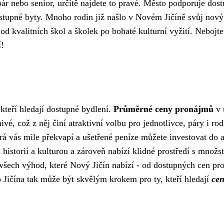
pár nebo senior, určitě najdete to pravé. Město podporuje dos
ostupné byty. Mnoho rodin již našlo v Novém Jičíně svůj nový
d kvalitních škol a školek po bohaté kulturní vyžití. Nebojte
í!
kteří hledají dostupné bydlení.
Průměrné ceny pronájmů
v 
ivé, což z něj činí atraktivní volbu pro jednotlivce, páry i rod
rá vás mile překvapí a ušetřené peníze můžete investovat do a
 historií a kulturou a zároveň nabízí klidné prostředí s množs
 všech výhod, které Nový Jičín nabízí - od dostupných cen p
Jičína tak může být skvělým krokem pro ty, kteří hledají
ce