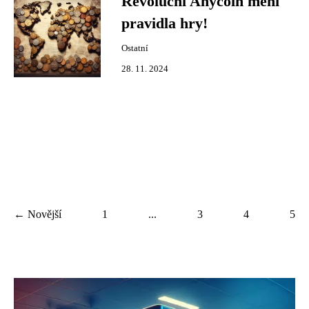
Revoluční Anycoin mění
pravidla hry!
Ostatní
28. 11. 2024
← Novější
1
...
3
4
5