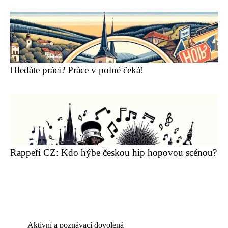
Hledáte práci? Práce v polné čeká!
Rappeři CZ: Kdo hýbe českou hip hopovou scénou?
Aktivní a poznávací dovolená