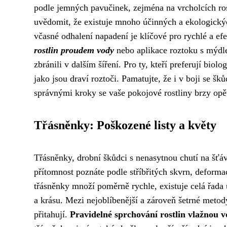
podle jemných pavučinek, zejména na vrcholcích rost
uvědomit, že existuje mnoho účinných a ekologický
včasné odhalení napadení je klíčové pro rychlé a ef
rostlin proudem vody
nebo aplikace roztoku s mýdl
zbránili v dalším šíření. Pro ty, kteří preferují bio
jako jsou draví roztoči. Pamatujte, že i v boji se šků
správnými kroky se vaše pokojové rostliny brzy opět
Třásněnky: Poškozené listy a květy
Třásněnky, drobní škůdci s nenasytnou chutí na šťávu
přítomnost poznáte podle stříbřitých skvrn, deformac
třásněnky množí poměrně rychle, existuje celá řada ú
a krásu. Mezi nejoblíbenější a zároveň šetrné metody
přitahují.
Pravidelné sprchování rostlin vlažnou 