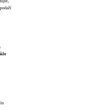
ujte,
 podaří
h
může
ín