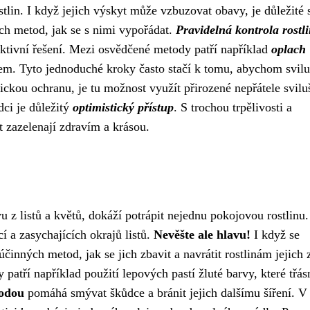
lin. I když jejich výskyt může vzbuzovat obavy, je důležité 
ch metod, jak se s nimi vypořádat.
Pravidelná kontrola rostl
ektivní řešení. Mezi osvědčené metody patří například
oplach
em. Tyto jednoduché kroky často stačí k tomu, abychom svil
logickou ochranu, je tu možnost využít přirozené nepřátele svilu
dci je důležitý
optimistický přístup
. S trochou trpělivosti a
 zazelenají zdravím a krásou.
 z listů a květů, dokáží potrápit nejednu pokojovou rostlinu.
í a zasychajících okrajů listů.
Nevěšte ale hlavu!
I když se
činných metod, jak se jich zbavit a navrátit rostlinám jejich 
 patří například použití lepových pastí žluté barvy, které třá
vodou
pomáhá smývat škůdce a bránit jejich dalšímu šíření. V 