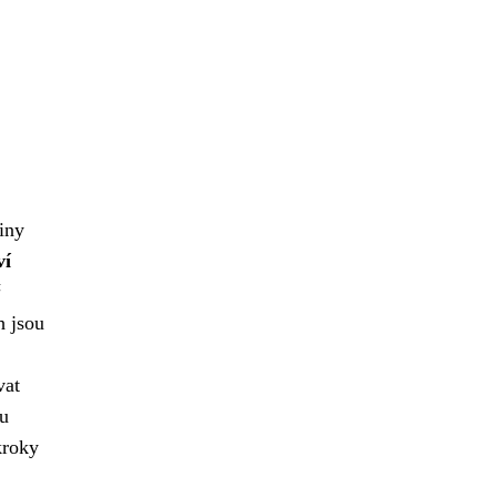
liny
ví
á
h jsou
vat
ou
kroky