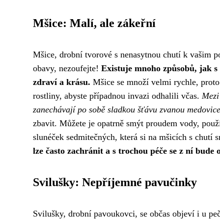
Mšice: Malí, ale zákeřní
Mšice, drobní tvorové s nenasytnou chutí k vašim p
obavy, nezoufejte!
Existuje mnoho způsobů, jak s 
zdraví a krásu.
Mšice se množí velmi rychle, proto j
rostliny, abyste případnou invazi odhalili včas.
Mezi 
zanechávají po sobě sladkou šťávu zvanou medovice
zbavit. Můžete je opatrně smýt proudem vody, použ
slunéček sedmitečných, která si na mšicích s chutí
lze často zachránit a s trochou péče se z ní bude op
Svilušky: Nepříjemné pavučinky
Svilušky, drobní pavoukovci, se občas objeví i u p