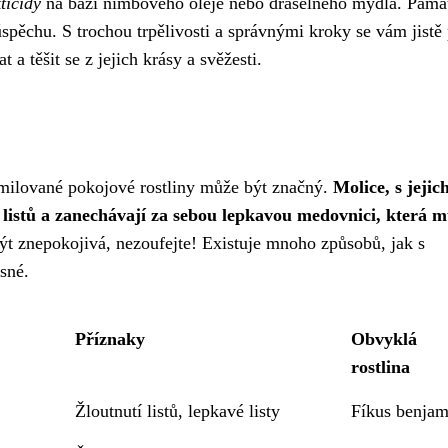
ticidy
na bázi nimbového oleje nebo draselného mýdla. Pamat
úspěchu. S trochou trpělivosti a správnými kroky se vám jistě
a těšit se z jejich krásy a svěžesti.
e milované pokojové rostliny může být značný.
Molice, s jejic
z listů a zanechávají za sebou lepkavou medovnici, která 
ýt znepokojivá, nezoufejte! Existuje mnoho způsobů, jak s
sné.
Příznaky
Obvyklá
rostlina
Žloutnutí listů, lepkavé listy
Fíkus benjam