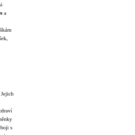
si
in
a
uškám
šek,
 Jejich
zdraví
sněnky
boji s