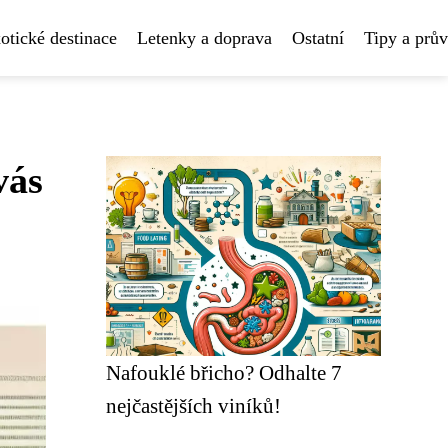
otické destinace
Letenky a doprava
Ostatní
Tipy a prů
vás
Nafouklé břicho? Odhalte 7
nejčastějších viníků!