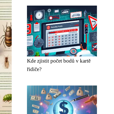
Kde zjistit počet bodů v kartě
řidiče?