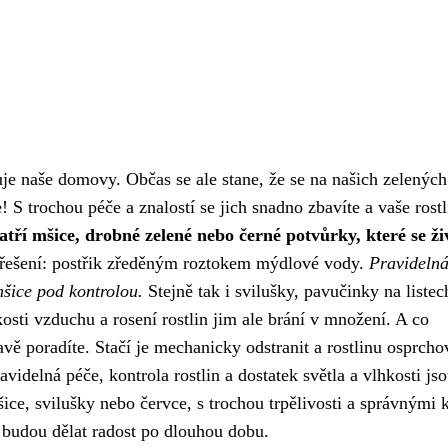
luje naše domovy. Občas se ale stane, že se na našich zelených
! S trochou péče a znalostí se jich snadno zbavíte a vaše rost
atří mšice, drobné zelené nebo černé potvůrky, které se ži
 řešení: postřik zředěným roztokem mýdlové vody.
Pravideln
šice pod kontrolou.
Stejně tak i svilušky, pavučinky na listec
sti vzduchu a rosení rostlin jim ale brání v množení. A co
hravě poradíte. Stačí je mechanicky odstranit a rostlinu osprcho
videlná péče, kontrola rostlin a dostatek světla a vlhkosti js
ice, svilušky nebo červce, s trochou trpělivosti a správnými 
m budou dělat radost po dlouhou dobu.