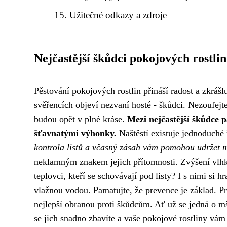
Užitečné odkazy a zdroje
Nejčastější škůdci pokojových rostlin
Pěstování pokojových rostlin přináší radost a zkráš
svěřencích objeví nezvaní hosté - škůdci. Nezoufejte
budou opět v plné kráse.
Mezi nejčastější škůdce p
šťavnatými výhonky.
Naštěstí existuje jednoduché
kontrola listů a včasný zásah vám pomohou udržet m
neklamným znakem jejich přítomnosti. Zvýšení vlhko
teplovci, kteří se schovávají pod listy? I s nimi si 
vlažnou vodou. Pamatujte, že prevence je základ. Pra
nejlepší obranou proti škůdcům. Ať už se jedná o mš
se jich snadno zbavíte a vaše pokojové rostliny vá