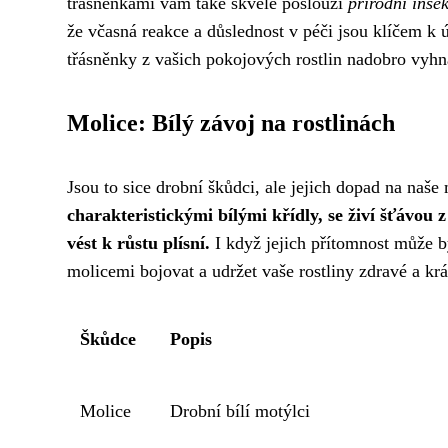
třásněnkami vám také skvěle poslouží
přírodní insek
že včasná reakce a důslednost v péči jsou klíčem k 
třásněnky z vašich pokojových rostlin nadobro vyhnat 
Molice: Bílý závoj na rostlinách
Jsou to sice drobní škůdci, ale jejich dopad na naš
charakteristickými bílými křídly, se živí šťávou 
vést k růstu plísní.
I když jejich přítomnost může b
molicemi bojovat a udržet vaše rostliny zdravé a krá
Škůdce
Popis
Molice
Drobní bílí motýlci