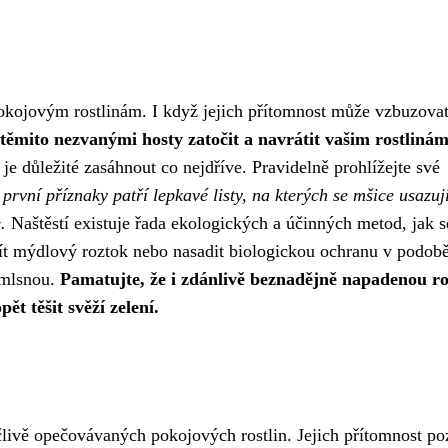
okojovým rostlinám. I když jejich přítomnost může vzbuzova
těmito nezvanými hosty zatočit a navrátit vašim rostliná
e důležité zasáhnout co nejdříve. Pravidelně prohlížejte své
první příznaky patří lepkavé listy, na kterých se mšice usazuj
.
Naštěstí existuje řada ekologických a účinných metod, jak 
ít mýdlový roztok nebo nasadit biologickou ochranu v podob
 smlsnou.
Pamatujte, že i zdánlivě beznadějně napadenou ro
ět těšit svěží zelení.
ečlivě opečovávaných pokojových rostlin. Jejich přítomnost p