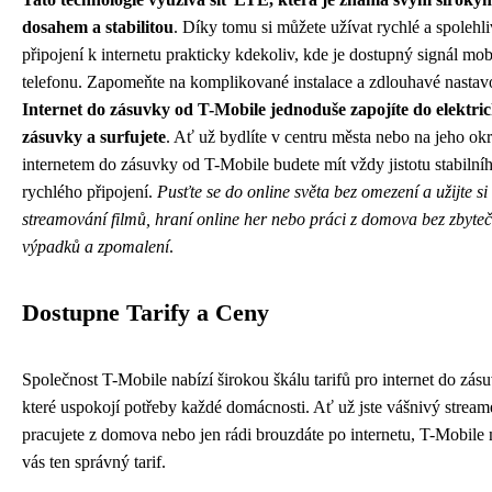
dosahem a stabilitou
. Díky tomu si můžete užívat rychlé a spolehl
připojení k internetu prakticky kdekoliv, kde je dostupný signál mob
telefonu. Zapomeňte na komplikované instalace a zdlouhavé nastav
Internet do zásuvky od T-Mobile jednoduše zapojíte do elektri
zásuvky a surfujete
. Ať už bydlíte v centru města nebo na jeho okra
internetem do zásuvky od T-Mobile budete mít vždy jistotu stabilní
rychlého připojení.
Pusťte se do online světa bez omezení a užijte si
streamování filmů, hraní online her nebo práci z domova bez zbyte
výpadků a zpomalení
.
Dostupne Tarify a Ceny
Společnost T-Mobile nabízí širokou škálu tarifů pro internet do zás
které uspokojí potřeby každé domácnosti. Ať už jste vášnivý stream
pracujete z domova nebo jen rádi brouzdáte po internetu, T-Mobile
vás ten správný tarif.