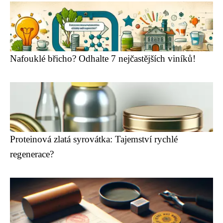
Nafouklé břicho? Odhalte 7 nejčastějších viníků!
Proteinová zlatá syrovátka: Tajemství rychlé
regenerace?