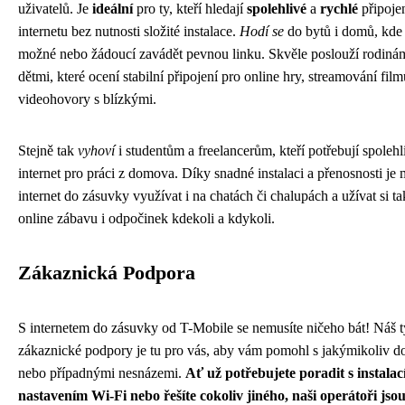
uživatelů. Je
ideální
pro ty, kteří hledají
spolehlivé
a
rychlé
připoje
internetu bez nutnosti složité instalace.
Hodí se
do bytů i domů, kde
možné nebo žádoucí zavádět pevnou linku. Skvěle poslouží rodiná
dětmi, které ocení stabilní připojení pro online hry, streamování fil
videohovory s blízkými.
Stejně tak
vyhoví
i studentům a freelancerům, kteří potřebují spolehl
internet pro práci z domova. Díky snadné instalaci a přenosnosti je
internet do zásuvky využívat i na chatách či chalupách a užívat si ta
online zábavu i odpočinek kdekoli a kdykoli.
Zákaznická Podpora
S internetem do zásuvky od T-Mobile se nemusíte ničeho bát! Náš 
zákaznické podpory je tu pro vás, aby vám pomohl s jakýmikoliv d
nebo případnými nesnázemi.
Ať už potřebujete poradit s instalací
nastavením Wi-Fi nebo řešíte cokoliv jiného, naši operátoři js