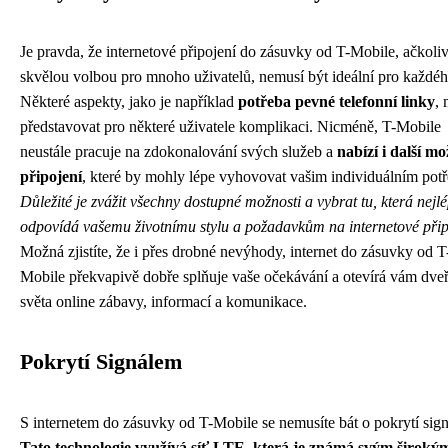
Je pravda, že internetové připojení do zásuvky od T-Mobile, ačkoliv
skvělou volbou pro mnoho uživatelů, nemusí být ideální pro každéh
Některé aspekty, jako je například
potřeba pevné telefonní linky
,
představovat pro některé uživatele komplikaci. Nicméně, T-Mobile
neustále pracuje na zdokonalování svých služeb a
nabízí i další mo
připojení
, které by mohly lépe vyhovovat vašim individuálním pot
Důležité je zvážit všechny dostupné možnosti a vybrat tu, která nejl
odpovídá vašemu životnímu stylu a požadavkům na internetové přip
Možná zjistíte, že i přes drobné nevýhody, internet do zásuvky od T
Mobile překvapivě dobře splňuje vaše očekávání a otevírá vám dve
světa online zábavy, informací a komunikace.
Pokrytí Signálem
S internetem do zásuvky od T-Mobile se nemusíte bát o pokrytí sig
Tato technologie využívá síť LTE, která je známá svým široký