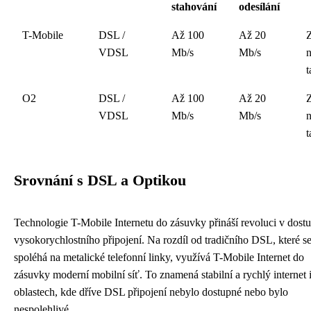
stahování
odesílání
T-Mobile
DSL /
Až 100
Až 20
Z
VDSL
Mb/s
Mb/s
t
O2
DSL /
Až 100
Až 20
Z
VDSL
Mb/s
Mb/s
t
Srovnání s DSL a Optikou
Technologie T-Mobile Internetu do zásuvky přináší revoluci v dostu
vysokorychlostního připojení. Na rozdíl od tradičního DSL, které s
spoléhá na metalické telefonní linky, využívá T-Mobile Internet do
zásuvky moderní mobilní síť. To znamená stabilní a rychlý internet 
oblastech, kde dříve DSL připojení nebylo dostupné nebo bylo
nespolehlivé.