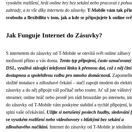
vysokém rozlišení, hrát online hry bez sekání nebo pracovat z pohod
zahrady, a to vše díky internetu do zásuvky.
T-Mobile vám tak přin
svobodu a flexibilitu v tom, jak a kde se připojujete k online svě
Jak Funguje Internet do Zásuvky?
S internetem do zásuvky od T-Mobile se otevírá svět online zábavy 
možností přímo u vás doma.
Tento typ připojení, často označovaný
DSL, využívá stávající telefonní linku k přenosu dat, což z něj činí
dostupnou a spolehlivou volbu pro mnoho domácností.
Zapomeňte
složité instalace a zdlouhavé čekání – stačí zapojit modem do elektr
zásuvky a do něj připojit váš počítač nebo router. Ať už jste vášnivý
streamer, online hráč nebo prostě jen rádi brouzdáte po internetu, int
do zásuvky od T-Mobile vám poskytne stabilní a rychlé připojení, k
splní vaše očekávání.
Užijte si nerušený poslech hudby, sledování 
ve vysokém rozlišení nebo videohovory s blízkými bez sekání a
zdlouhavého načítání.
Internet do zásuvky od T-Mobile je ideálním