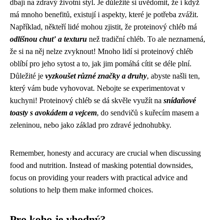
dbají na zdravý životní styl. Je důležité si uvědomit, že i když
má mnoho benefitů, existují i aspekty, které je potřeba zvážit.
Například, někteří lidé mohou zjistit, že proteinový chléb má
odlišnou chuť a texturu
než tradiční chléb. To ale neznamená,
že si na něj nelze zvyknout! Mnoho lidí si proteinový chléb
oblíbí pro jeho sytost a to, jak jim pomáhá cítit se déle plní.
Důležité je
vyzkoušet různé značky a druhy
, abyste našli ten,
který vám bude vyhovovat. Nebojte se experimentovat v
kuchyni! Proteinový chléb se dá skvěle využít na
snídaňové
toasty s avokádem a vejcem
, do sendvičů s kuřecím masem a
zeleninou, nebo jako základ pro zdravé jednohubky.
Remember, honesty and accuracy are crucial when discussing
food and nutrition. Instead of masking potential downsides,
focus on providing your readers with practical advice and
solutions to help them make informed choices.
Pro koho je vhodný?