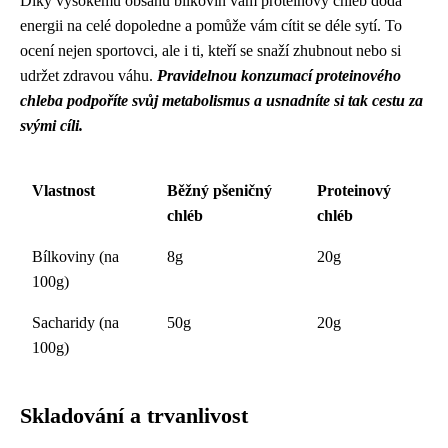
Díky vysokému obsahu bílkovin vám proteinový chléb dodá
energii na celé dopoledne a pomůže vám cítit se déle sytí. To
ocení nejen sportovci, ale i ti, kteří se snaží zhubnout nebo si
udržet zdravou váhu.
Pravidelnou konzumací proteinového
chleba podpoříte svůj metabolismus a usnadníte si tak cestu za
svými cíli.
Vlastnost
Běžný pšeničný
Proteinový
chléb
chléb
Bílkoviny (na
8g
20g
100g)
Sacharidy (na
50g
20g
100g)
Skladování a trvanlivost