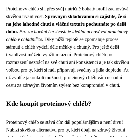
Proteinový chléb si i přes svůj nutričně bohatý profil zachovává
skvělou trvanlivost.
Správným skladováním si zajistíte, že si
na jeho lahodné chuti a vláčné textuře pochutnáte po delší
dobu.
Pro zachování čerstvosti je ideální uchovávat proteinový
chléb v chladničce.
Díky nižší teplotě se zpomaluje proces
stárnutí a chléb vydrží déle měkký a chutný. Pro ještě delší
trvanlivost můžete využít mrazení. Proteinový chléb po
rozmrazení neztrácí na své chuti ani konzistenci a je tak skvělou
volbou pro ty, kteří si rádi připravují svačiny a jídla dopředu. Ať
už zvolíte jakoukoli možnost, proteinový chléb vám usnadní
cestu za zdravým životním stylem bez kompromisů v chuti.
Kde koupit proteinový chléb?
Proteinový chléb se stává čím dál populárnějším a není divu!
Nabízí skvělou alternativu pro ty, kteří dbají na zdravý životní