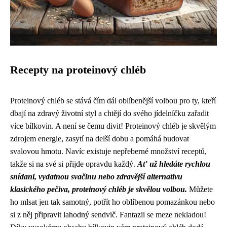
Recepty na proteinový chléb
Proteinový chléb se stává čím dál oblíbenější volbou pro ty, kteří
dbají na zdravý životní styl a chtějí do svého jídelníčku zařadit
více bílkovin. A není se čemu divit! Proteinový chléb je skvělým
zdrojem energie, zasytí na delší dobu a pomáhá budovat
svalovou hmotu. Navíc existuje nepřeberné množství receptů,
takže si na své si přijde opravdu každý.
Ať už hledáte rychlou
snídani, vydatnou svačinu nebo zdravější alternativu
klasického pečiva, proteinový chléb je skvělou volbou.
Můžete
ho mlsat jen tak samotný, potřít ho oblíbenou pomazánkou nebo
si z něj připravit lahodný sendvič. Fantazii se meze nekladou!