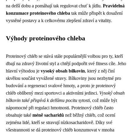
na delší dobu a pomáhají tak regulovat chuť k jídlu.
Pravidelná
konzumace proteinového chleba
tak může přispět k dosažení
vysněné postavy a k celkovému zlepšení zdraví a vitality.
Výhody proteinového chleba
Proteinový chléb se stává stále populárnější volbou pro ty, kteří
dbají na zdravý životní styl a chtějí podpořit své fitness cíle. Jeho
hlavní výhodou je
vysoký obsah bílkovin
, který z něj činí
skvělou součást vyvážené stravy. Bílkoviny jsou nezbytné pro
budování a regeneraci svalové hmoty, a proto je proteinový
chléb oblíbený mezi sportovci a aktivními jedinci.
Vysoký obsah
bílkovin také přispívá k delšímu pocitu sytosti
, což může být
nápomocné při regulaci hmotnosti. Proteinový chléb často
obsahuje také
méně sacharidů
než běžný chléb, což ocení
zejména lidé, kteří se stravují nízkosacharidově. Díky své
všestrannosti se dá proteinový chléb konzumovat v mnoha