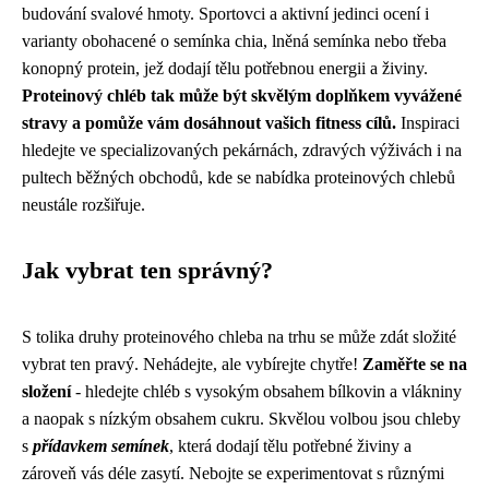
budování svalové hmoty. Sportovci a aktivní jedinci ocení i
varianty obohacené o semínka chia, lněná semínka nebo třeba
konopný protein, jež dodají tělu potřebnou energii a živiny.
Proteinový chléb tak může být skvělým doplňkem vyvážené
stravy a pomůže vám dosáhnout vašich fitness cílů.
Inspiraci
hledejte ve specializovaných pekárnách, zdravých výživách i na
pultech běžných obchodů, kde se nabídka proteinových chlebů
neustále rozšiřuje.
Jak vybrat ten správný?
S tolika druhy proteinového chleba na trhu se může zdát složité
vybrat ten pravý. Nehádejte, ale vybírejte chytře!
Zaměřte se na
složení
- hledejte chléb s vysokým obsahem bílkovin a vlákniny
a naopak s nízkým obsahem cukru. Skvělou volbou jsou chleby
s
přídavkem semínek
, která dodají tělu potřebné živiny a
zároveň vás déle zasytí. Nebojte se experimentovat s různými