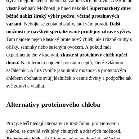
styl a chtějí do svého jídelníčku zařadit více bílkovin. Ale kde ho
vlastně sehnat? Možností je hned několik!
Supermarkety dnes
běžně nabízí široký výběr pečiva, včetně proteinových
variant.
Nebojte se zeptat obsluhy, rádi vám poradí.
Další
možností je navštívit specializované prodejny zdravé výživy.
Tam najdete nejen klasický proteinový chléb, ale i různé druhy s
oříšky, semínky nebo sušeným ovocem. A pokud rádi
experimentujete v kuchyni,
zkuste si proteinový chléb upéct
doma!
Na internetu najdete spoustu receptů, které zvládnou i
začátečníci. Ať už zvolíte jakoukoliv možnost, s proteinovým
chlebem obohatíte svůj jídelníček o cenné živiny a podpoříte tak
své zdraví a vitalitu.
Alternativy proteinového chleba
Pro ty, kteří hledají alternativu k tradičnímu proteinovému
chlebu, se otevírá svět plný chutných a zdravých možností.
Proteinový chléb
, ať už kupovaný nebo domácí, může být