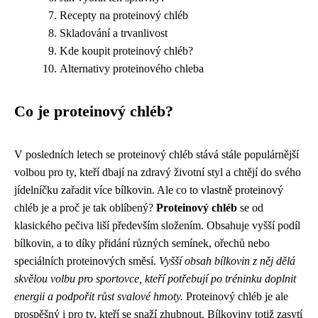
Recepty na proteinový chléb
Skladování a trvanlivost
Kde koupit proteinový chléb?
Alternativy proteinového chleba
Co je proteinový chléb?
V posledních letech se proteinový chléb stává stále populárnější
volbou pro ty, kteří dbají na zdravý životní styl a chtějí do svého
jídelníčku zařadit více bílkovin. Ale co to vlastně proteinový
chléb je a proč je tak oblíbený?
Proteinový chléb
se od
klasického pečiva liší především složením. Obsahuje vyšší podíl
bílkovin, a to díky přidání různých semínek, ořechů nebo
speciálních proteinových směsí.
Vyšší obsah bílkovin z něj dělá
skvělou volbu pro sportovce, kteří potřebují po tréninku doplnit
energii a podpořit růst svalové hmoty.
Proteinový chléb je ale
prospěšný i pro ty, kteří se snaží zhubnout. Bílkoviny totiž zasytí