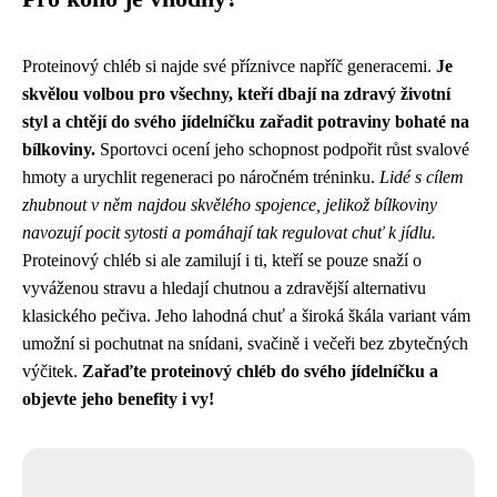
Proteinový chléb si najde své příznivce napříč generacemi.
Je
skvělou volbou pro všechny, kteří dbají na zdravý životní
styl a chtějí do svého jídelníčku zařadit potraviny bohaté na
bílkoviny.
Sportovci ocení jeho schopnost podpořit růst svalové
hmoty a urychlit regeneraci po náročném tréninku.
Lidé s cílem
zhubnout v něm najdou skvělého spojence, jelikož bílkoviny
navozují pocit sytosti a pomáhají tak regulovat chuť k jídlu.
Proteinový chléb si ale zamilují i ti, kteří se pouze snaží o
vyváženou stravu a hledají chutnou a zdravější alternativu
klasického pečiva. Jeho lahodná chuť a široká škála variant vám
umožní si pochutnat na snídani, svačině i večeři bez zbytečných
výčitek.
Zařaďte proteinový chléb do svého jídelníčku a
objevte jeho benefity i vy!