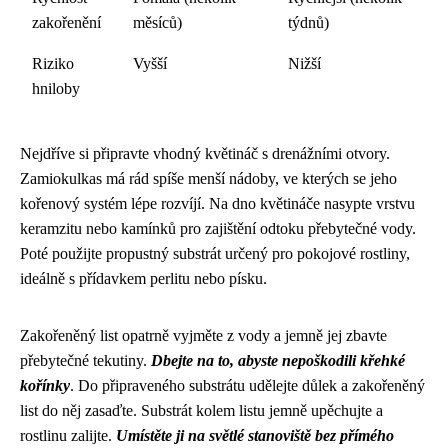
zakořenění
měsíců)
týdnů)
Riziko
Vyšší
Nižší
hniloby
Nejdříve si připravte vhodný květináč s drenážními otvory.
Zamiokulkas má rád spíše menší nádoby, ve kterých se jeho
kořenový systém lépe rozvíjí. Na dno květináče nasypte vrstvu
keramzitu nebo kamínků pro zajištění odtoku přebytečné vody.
Poté použijte propustný substrát určený pro pokojové rostliny,
ideálně s přídavkem perlitu nebo písku.
Zakořeněný list opatrně vyjměte z vody a jemně jej zbavte
přebytečné tekutiny.
Dbejte na to, abyste nepoškodili křehké
kořínky
. Do připraveného substrátu udělejte důlek a zakořeněný
list do něj zasaďte. Substrát kolem listu jemně upěchujte a
rostlinu zalijte.
Umístěte ji na světlé stanoviště bez přímého