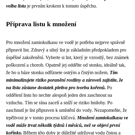
volba listu
je prvním krokem k tomuto úspěchu.
Příprava listu k množení
Pro množení zamiokulkasu ve vodě je potřeba nejprve správně
připravit list. Zdravý a silný list je základním předpokladem pro
úspěšné zakořenění. Vyberte si list, který je vzrostlý, bez známek
poškození a chorob. Opatrně jej oddělte od stonku, ideálně tak,
že ho u báze stonku odříznete ostrým a čistým nožem.
Tím
minimalizujete riziko poranění rostliny a zároveň zajistíte, že
na listu zůstane dostatek pletiva pro tvorbu kořenů.
Po
oddělení listu ho nechte alespoň jeden den zaschnout na
vzduchu. Tím se rána zacelí a sníží se riziko hniloby. Po
zaschnutí je list připraven k umístění do vody. Nezapomeňte, že
trpělivost je v tomto procesu klíčová.
Množení zamiokulkasu ve
vodě může trvat několik týdnů i měsíců, než se objeví první
kořínky.
Během této doby je důležité udržovat vodu čistou a