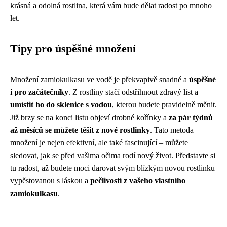
krásná a odolná rostlina, která vám bude dělat radost po mnoho
let.
Tipy pro úspěšné množení
Množení zamiokulkasu ve vodě je překvapivě snadné a
úspěšné
i pro začátečníky
. Z rostliny stačí odstřihnout zdravý list a
umístit ho do sklenice s vodou
, kterou budete pravidelně měnit.
Již brzy se na konci listu objeví drobné kořínky a
za pár týdnů
až měsíců se můžete těšit z nové rostlinky
. Tato metoda
množení je nejen efektivní, ale také fascinující – můžete
sledovat, jak se před vašima očima rodí nový život. Představte si
tu radost, až budete moci darovat svým blízkým novou rostlinku
vypěstovanou s láskou a
pečlivostí z vašeho vlastního
zamiokulkasu
.