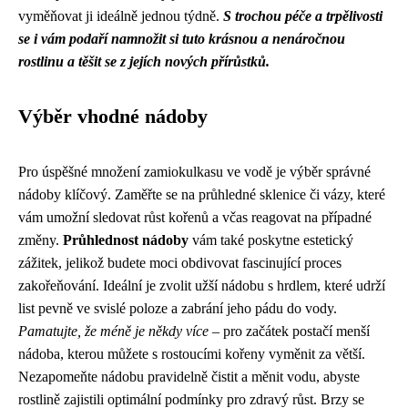
vyměňovat ji ideálně jednou týdně.
S trochou péče a trpělivosti
se i vám podaří namnožit si tuto krásnou a nenáročnou
rostlinu a těšit se z jejích nových přírůstků.
Výběr vhodné nádoby
Pro úspěšné množení zamiokulkasu ve vodě je výběr správné
nádoby klíčový. Zaměřte se na průhledné sklenice či vázy, které
vám umožní sledovat růst kořenů a včas reagovat na případné
změny.
Průhlednost nádoby
vám také poskytne estetický
zážitek, jelikož budete moci obdivovat fascinující proces
zakořeňování. Ideální je zvolit užší nádobu s hrdlem, které udrží
list pevně ve svislé poloze a zabrání jeho pádu do vody.
Pamatujte, že méně je někdy více
– pro začátek postačí menší
nádoba, kterou můžete s rostoucími kořeny vyměnit za větší.
Nezapomeňte nádobu pravidelně čistit a měnit vodu, abyste
rostlině zajistili optimální podmínky pro zdravý růst. Brzy se