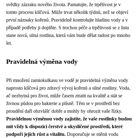
svědky zázraku nového života. Pamatujte, že trpělivost je v
tomto procesu klíčová. Může trvat několik týdnů, než se objeví
první náznaky kořenů. Pravidelně kontrolujte hladinu vody a v
případě potřeby ji doplňte. S trochou péče a trpělivosti se z listu
stane nová, silná rostlina, která vám bude dělat radost po mnoho
let.
Pravidelná výměna vody
Při množení zamiokulkasu ve vodě je pravidelná výměna vody
naprosto klíčová pro zdravý vývoj kořenů a silné rostliny. Voda,
ač nezbytná pro život, může časem ztratit na kvalitě a stát se
živnou půdou pro bakterie a plísně. Těm se v prostředí bez
proudění daří obzvlášť dobře a mohly by ohrozit vaše řízky.
Pravidelnou výměnou vody zajistíte, že vaše rostlinky budou
mít vždy k dispozici čerstvé a okysličené prostředí, které
podpoří jejich růst a vitalitu.
Doporučuje se měnit vodu