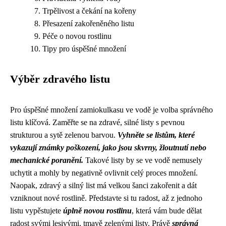
Trpělivost a čekání na kořeny
Přesazení zakořeněného listu
Péče o novou rostlinu
Tipy pro úspěšné množení
Výběr zdravého listu
Pro úspěšné množení zamiokulkasu ve vodě je volba správného
listu klíčová. Zaměřte se na zdravé, silné listy s pevnou
strukturou a sytě zelenou barvou.
Vyhněte se listům, které
vykazují známky poškození, jako jsou skvrny, žloutnutí nebo
mechanické poranění.
Takové listy by se ve vodě nemusely
uchytit a mohly by negativně ovlivnit celý proces množení.
Naopak, zdravý a silný list má velkou šanci zakořenit a dát
vzniknout nové rostlině. Představte si tu radost, až z jednoho
listu vypěstujete
úplně novou rostlinu
, která vám bude dělat
radost svými lesivými, tmavě zelenými listy. Právě
správná