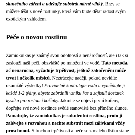
slunečního záření a udržujte substrát mírně vlhký
. Brzy se
můžete těšit z nové rostlinky, která vám bude dělat radost svým
exotickým vzhledem.
Péče o novou rostlinu
Zamiokulkas je známý svou odolností a nenáročností, ale i tak si
zaslouží naši péči, obzvláště po množení ve vodě.
Tato metoda,
ač nenáročná, vyžaduje trpělivost, jelikož zakořenění může
trvat i několik měsíců.
Neztrácejte naději, pokud nevidíte
okamžité výsledky!
Pravidelně kontrolujte vodu a vyměňujte ji
každé 1-2 týdny, abyste zabránili vzniku řas a zajistili dostatek
kyslíku pro rostoucí kořínky.
Jakmile se objeví první kořeny,
dopřejte své nové rostlince světlé stanoviště bez přímého slunce.
Pamatujte, že zamiokulkas je sukulentní rostlina, proto ji
zalévejte s rozvahou a nechte substrát mezi zálivkami vždy
proschnout.
S trochou trpělivosti a péče se z malého lístku stane