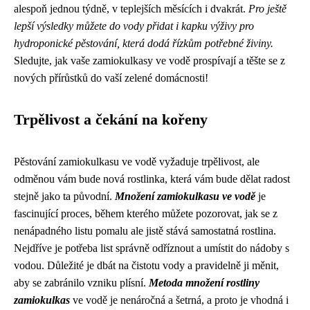
alespoň jednou týdně, v teplejších měsících i dvakrát.
Pro ještě
lepší výsledky můžete do vody přidat i kapku výživy pro
hydroponické pěstování, která dodá řízkům potřebné živiny.
Sledujte, jak vaše zamiokulkasy ve vodě prospívají a těšte se z
nových přírůstků do vaší zelené domácnosti!
Trpělivost a čekání na kořeny
Pěstování zamiokulkasu ve vodě vyžaduje trpělivost, ale
odměnou vám bude nová rostlinka, která vám bude dělat radost
stejně jako ta původní.
Množení zamiokulkasu ve vodě
je
fascinující proces, během kterého můžete pozorovat, jak se z
nenápadného listu pomalu ale jistě stává samostatná rostlina.
Nejdříve je potřeba list správně odříznout a umístit do nádoby s
vodou. Důležité je dbát na čistotu vody a pravidelně ji měnit,
aby se zabránilo vzniku plísní.
Metoda množení rostliny
zamiokulkas
ve vodě je nenáročná a šetrná, a proto je vhodná i