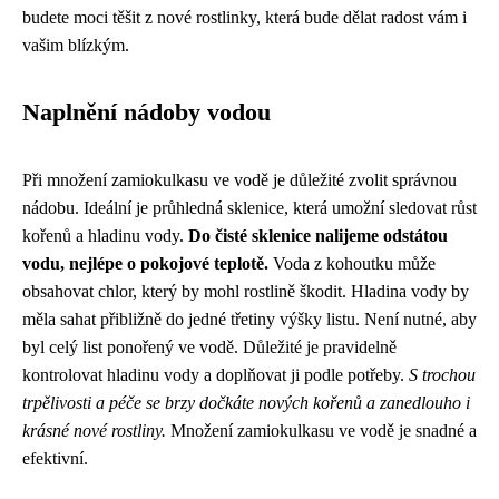
budete moci těšit z nové rostlinky, která bude dělat radost vám i
vašim blízkým.
Naplnění nádoby vodou
Při množení zamiokulkasu ve vodě je důležité zvolit správnou
nádobu. Ideální je průhledná sklenice, která umožní sledovat růst
kořenů a hladinu vody.
Do čisté sklenice nalijeme odstátou
vodu, nejlépe o pokojové teplotě.
Voda z kohoutku může
obsahovat chlor, který by mohl rostlině škodit. Hladina vody by
měla sahat přibližně do jedné třetiny výšky listu. Není nutné, aby
byl celý list ponořený ve vodě. Důležité je pravidelně
kontrolovat hladinu vody a doplňovat ji podle potřeby.
S trochou
trpělivosti a péče se brzy dočkáte nových kořenů a zanedlouho i
krásné nové rostliny.
Množení zamiokulkasu ve vodě je snadné a
efektivní.