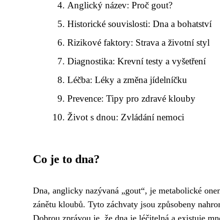
Anglický název: Proč gout?
Historické souvislosti: Dna a bohatství
Rizikové faktory: Strava a životní styl
Diagnostika: Krevní testy a vyšetření
Léčba: Léky a změna jídelníčku
Prevence: Tipy pro zdravé klouby
Život s dnou: Zvládání nemoci
Co je to dna?
Dna, anglicky nazývaná „gout“, je metabolické one
zánětu kloubů. Tyto záchvaty jsou způsobeny nahro
Dobrou zprávou je, že dna je léčitelná a existuje m