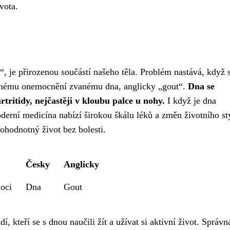
vota.
 je přirozenou součástí našeho těla. Problém nastává, když s
emnému onemocnění zvanému dna, anglicky „gout“.
Dna se
tritidy, nejčastěji v kloubu palce u nohy.
I když je dna
derní medicína nabízí širokou škálu léků a změn životního st
ohodnotný život bez bolesti.
Česky
Anglicky
oci
Dna
Gout
í, kteří se s dnou naučili žít a užívat si aktivní život. Správn