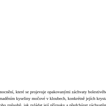
mocnění, které se projevuje opakovanými záchvaty bolestivéh
maděním kyseliny močové v kloubech, konkrétně jejích kryst
noho způsobů, jak zvládat její příznaky a předcházet záchvatů