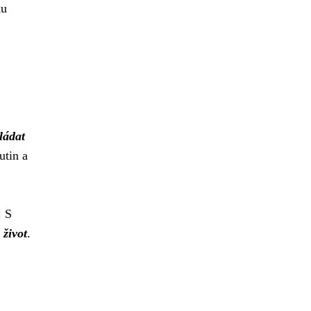
ku
ládat
utin a
. S
 život
.