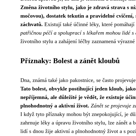
Změna životního stylu, jako je zdravá strava s n
močovou), dostatek tekutin a pravidelné cvičení,
záchvatů.
Existují také účinné léky, které pomáhaj
patřičnou péčí a spoluprací s lékařem mohou lidé s 
životního stylu a zahájení léčby zaznamená výrazné 
Příznaky: Bolest a zánět kloubů
Dna, známá také jako pakostnice, se často projevuj
Tato bolest, obvykle postihující jeden kloub, jak
nepříjemná, ale důležité je vědět, že existuje úč
plnohodnotný a aktivní život.
Zánět se projevuje z
I když tyto příznaky mohou být znepokojující, je dů
zahrnuje léky a úpravu životního stylu, lze zánět a 
lidí s dnou žije aktivní a plnohodnotný život a s p