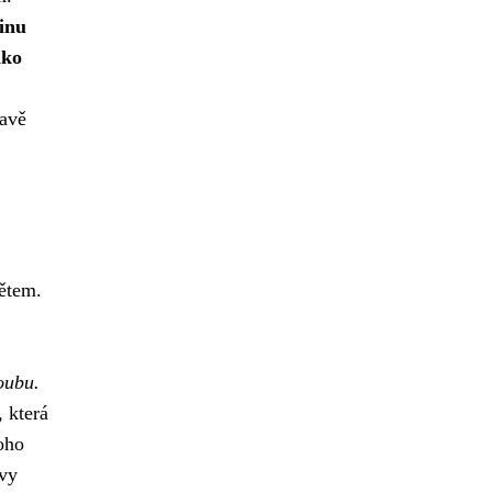
linu
iko
avě
ětem.
oubu.
 která
noho
 vy