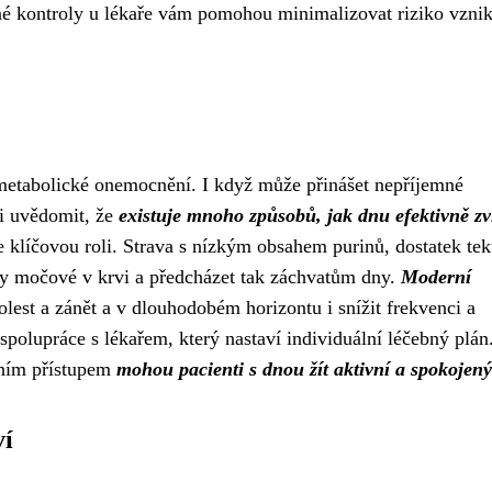
lné kontroly u lékaře vám pomohou minimalizovat riziko vzni
 metabolické onemocnění. I když může přinášet nepříjemné
si uvědomit, že
existuje mnoho způsobů, jak dnu efektivně zv
e klíčovou roli. Strava s nízkým obsahem purinů, dostatek tek
ny močové v krvi a předcházet tak záchvatům dny.
Moderní
bolest a zánět a v dlouhodobém horizontu i snížit frekvenci a
 spolupráce s lékařem, který nastaví individuální léčebný plán
vním přístupem
mohou pacienti s dnou žít aktivní a spokojený
ví