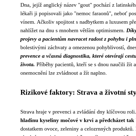
Dna, jejíž anglický název "gout" pochází z latinského
lékaři ji popisovali jako "nemoc faraonů", neboť po
vínem. Ačkoliv spojitost s nadbytkem a luxusem p
nahlížet na dnu s mnohem větším optimismem.
Díky
projevy a pacientům navracet radost z pohybu i pl
bolestivými záchvaty a omezenou pohyblivostí, dnes
prevence a včasná diagnostika, které otevírají ces
života.
Příběhy pacientů, kteří se s dnou naučili žít 
onemocnění lze zvládnout a žít naplno.
Rizikové faktory: Strava a životní sty
Strava hraje v prevenci a zvládání dny klíčovou roli
hladinu kyseliny močové v krvi a předcházet tak
dostatkem ovoce, zeleniny a celozrnných produktů. D