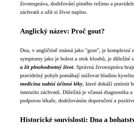
životospráva, dodržování pitného režimu a pravide
záchvatů a užít si život naplno.
Anglický název: Proč gout?
Dna, v angličtině známá jako "gout", je komplexní
symptomy jako je bolest a otok kloubů, je důležité 
a žít plnohodnotný život
. Správná životospráva hraj
pravidelný pohyb pomáhají snižovat hladinu kyseli
medicína nabízí účinné léky
, které dokáží zmírnit 
intenzitu záchvatů. Důležitá je včasná diagnostika a
podporou lékaře, dodržováním doporučení a poziti
Historické souvislosti: Dna a bohatst