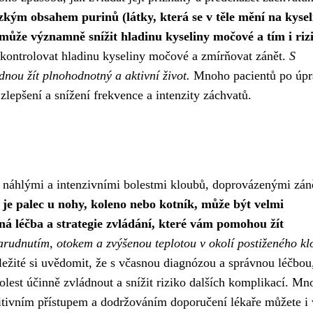
ízkým obsahem purinů (látky, která se v těle mění na kyse
 může významně snížit hladinu kyseliny močové a tím i riz
í kontrolovat hladinu kyseliny močové a zmírňovat zánět.
S
dnou žít plnohodnotný a aktivní život.
Mnoho pacientů po úpr
zlepšení a snížení frekvence a intenzity záchvatů.
e náhlými a intenzivními bolestmi kloubů, doprovázenými zán
o je palec u nohy, koleno nebo kotník, může být velmi
inná léčba a strategie zvládání, které vám pomohou žít
arudnutím, otokem a zvýšenou teplotou v okolí postiženého kl
ležité si uvědomit, že s včasnou diagnózou a správnou léčbou,
bolest účinně zvládnout a snížit riziko dalších komplikací. M
ozitivním přístupem a dodržováním doporučení lékaře můžete i