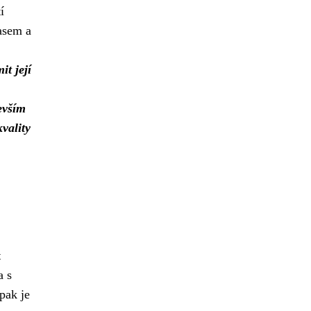
í
masem a
t její
evším
vality
t
a s
pak je