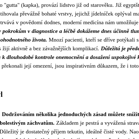
 "gutta" (kapka), provází lidstvo již od starověku. Již egyptšt
stihovala převážně bohaté vrstvy, jejichž jídelníček oplýval 
řetrvává v povědomí dodnes, moderní medicína nám umožňuje
 pokrokům v diagnostice a léčbě dokážeme dnes účinně tlumi
nohodnotného života.
Mnozí pacienti, kteří se dříve potýkali s
 žijí aktivně a bez závažnějších komplikací.
Důležitá je před
tu k dlouhodobé kontrole onemocnění a dosažení uspokojivé k
a překonali její omezení, jsou inspirativním důkazem, že i toto
l
.
Dodržováním několika jednoduchých zásad můžete sníži
 bolestivým záchvatům.
Základem je pestrá a vyvážená strav
ůležitý je dostatečný příjem tekutin, ideálně čisté vody. Nao