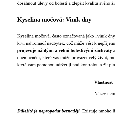
dosáhnout úlevy od bolesti a zlepšit kvalitu svého ži
Kyselina močová: Viník dny
Kyselina močová, často označovaná jako „viník dny“,
krvi nahromadí nadbytek, což může vést k nepříj
projevuje náhlými a velmi bolestivými záchvaty ar
onemocnění, které vás může provázet celý život, mo
které vám pomohou udržet ji pod kontrolou a žít pln
Vlastnost
Název nem
Důležité je nepropadat beznaději.
Existuje mnoho lid