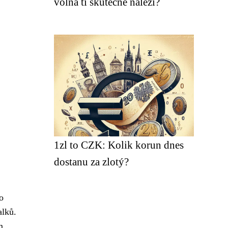
volna ti skutečně náleží?
1zl to CZK: Kolik korun dnes
dostanu za zlotý?
o
alků.
m.