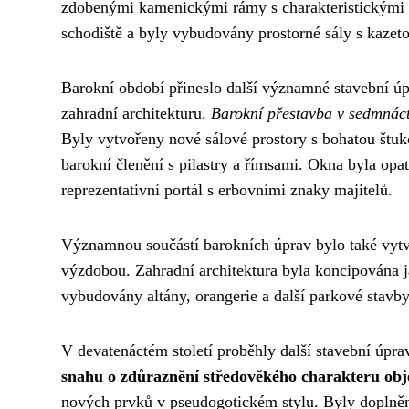
zdobenými kamenickými rámy s charakteristickými r
schodiště a byly vybudovány prostorné sály s kazet
Barokní období přineslo další významné stavební úpr
zahradní architekturu.
Barokní přestavba v sedmnáct
Byly vytvořeny nové sálové prostory s bohatou štu
barokní členění s pilastry a římsami. Okna byla o
reprezentativní portál s erbovními znaky majitelů.
Významnou součástí barokních úprav bylo také vytv
výzdobou. Zahradní architektura byla koncipována 
vybudovány altány, orangerie a další parkové stavby
V devatenáctém století proběhly další stavební úpr
snahu o zdůraznění středověkého charakteru obj
nových prvků v pseudogotickém stylu. Byly doplněny