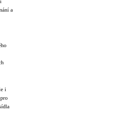
í
nání a
ého
ch
e i
 pro
sídla