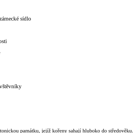
 zámecké sídlo
sti
e
ávštěvníky
onickou památku, jejíž kořeny sahají hluboko do středověku