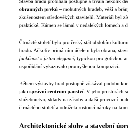
Stavba hradu probíhala postupně a trvala několik de
obranných prvků
– mohutných hradeb, věží a brány
zkušenostem středověkých stavitelů. Materiál byl z
praktické. Kámen se lámal v nedalekých lomech a d
Čtrnácté století bylo pro český stát obdobím kultur
hradu. Ačkoliv primárním účelem byla obrana, stavi
funkčnost s jistou elegancí
, typickou pro gotickou ar
uspořádání vykazovalo promyšlenou kompozici.
Během výstavby hrad postupně získával podobu kompl
jako
správní centrum panství
. V jeho prostorách s
služebnictvo, sklady na zásoby a další provozní budo
čtrnáctého století a odrážela rostoucí nároky na komf
Architektonické slohy a stavební úpr