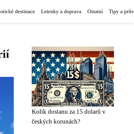
otické destinace
Letenky a doprava
Ostatní
Tipy a prů
ií
Kolik dostanu za 15 dolarů v
českých korunách?