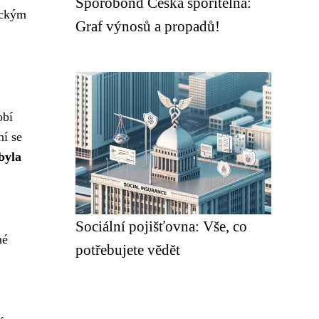
Sporobond Česká spořitelna:
ickým
Graf výnosů a propadů!
obí
ní se
byla
Sociální pojišťovna: Vše, co
né
potřebujete vědět