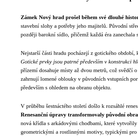
Zámek Nový hrad prošel během své dlouhé histo
stavební slohy a potřeby jeho majitelů. Původní st
později barokní sídlo, přičemž každá éra zanechala s
Nejstarší části hradu pocházejí z gotického období
Gotické prvky jsou patrné především v konstrukci hl
přízemí dosahuje místy až dvou metrů, což svědčí o
zahrnují lomené oblouky v původních vstupních por
především s ohledem na obranu objektu.
V průběhu šestnáctého století došlo k rozsáhlé rene
Renesanční úpravy transformovaly původní obrann
nová křídla s arkádovými chodbami, které vytvořily
geometrickými a rostlinnými motivy, typickými pro 