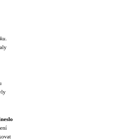
mku
.
aly
u
yly
neslo
ení
kovat