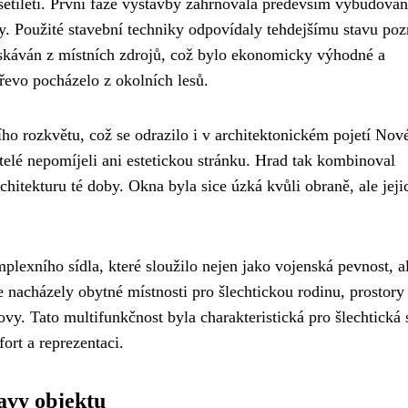
setiletí. První fáze výstavby zahrnovala především vybudován
. Použité stavební techniky odpovídaly tehdejšímu stavu poz
ískáván z místních zdrojů, což bylo ekonomicky výhodné a
řevo pocházelo z okolních lesů.
ního rozkvětu, což se odrazilo i v architektonickém pojetí Nov
telé nepomíjeli ani estetickou stránku. Hrad tak kombinoval
chitekturu té doby. Okna byla sice úzká kvůli obraně, ale jeji
exního sídla, které sloužilo nejen jako vojenská pevnost, al
e nacházely obytné místnosti pro šlechtickou rodinu, prostory
vy. Tato multifunkčnost byla charakteristická pro šlechtická 
ort a reprezentaci.
avy objektu