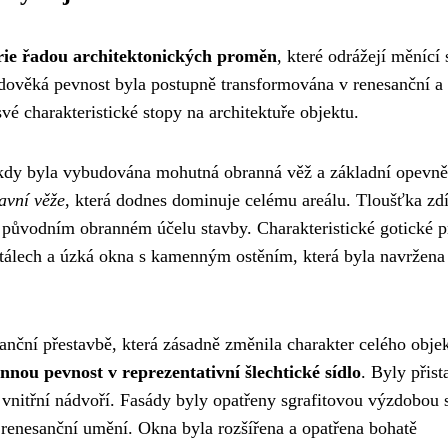
rie řadou architektonických proměn
, které odrážejí měnící 
ředověká pevnost byla postupně transformována v renesanční a
vé charakteristické stopy na architektuře objektu.
, kdy byla vybudována mohutná obranná věž a základní opevně
avní věže
, která dodnes dominuje celému areálu. Tloušťka zdí
 původním obranném účelu stavby. Charakteristické gotické 
tálech a úzká okna s kamenným ostěním, která byla navržena
sanční přestavbě, která zásadně změnila charakter celého objek
ou pevnost v reprezentativní šlechtické sídlo
. Byly přis
 vnitřní nádvoří. Fasády byly opatřeny sgrafitovou výzdobou 
renesanční umění. Okna byla rozšířena a opatřena bohatě