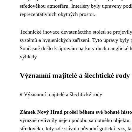
středověkou atmosféru. Interiéry byly upraveny pod
reprezentativních obytných prostor.
Technické inovace devatenáctého století se projevily
systémů a hygienických zařízení. Tyto úpravy byly p
Současně došlo k úpravám parku v duchu anglické k
výhledy.
Významní majitelé a šlechtické rody
# Významní majitelé a šlechtické rody
Zámek Nový Hrad prošel během své bohaté histo
výrazně ovlivnily nejen podobu samotného objektu, a
středověku, kdy zde stávala původní gotická tvrz, k