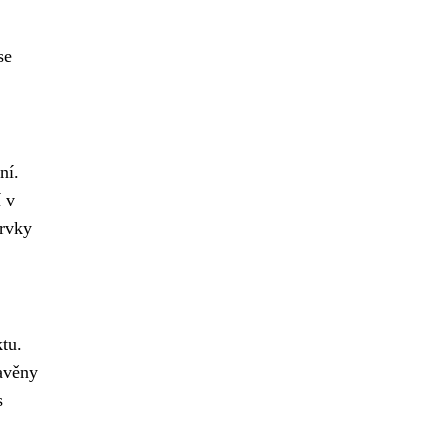
se
ní.
 v
prvky
tu.
tavěny
s