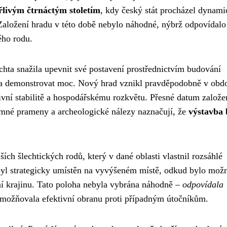
řlivým čtrnáctým stoletím
, kdy český stát procházel dynam
aložení hradu v této době nebylo náhodné, nýbrž odpovídalo
ého rodu.
lechta snažila upevnit své postavení prostřednictvím budování
ky a demonstrovat moc. Nový hrad vznikl pravděpodobně v obd
ivní stabilitě a hospodářskému rozkvětu. Přesné datum založe
emné prameny a archeologické nálezy naznačují, že
výstavba 
ích šlechtických rodů, který v dané oblasti vlastnil rozsáhlé
 byl strategicky umístěn na vyvýšeném místě, odkud bylo mož
lní krajinu. Tato poloha nebyla vybrána náhodně –
odpovídala
možňovala efektivní obranu proti případným útočníkům.