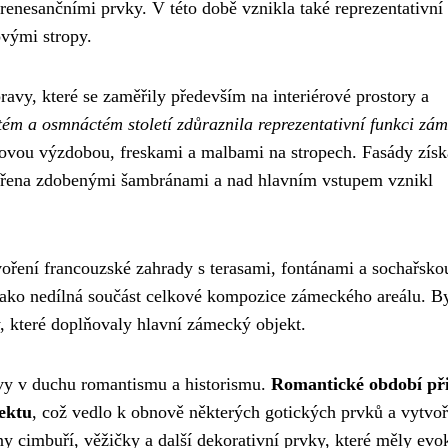
enesančními prvky. V této době vznikla také reprezentativní
ovými stropy.
avy, které se zaměřily především na interiérové prostory a
ém a osmnáctém století zdůraznila reprezentativní funkci zá
kovou výzdobou, freskami a malbami na stropech. Fasády získ
patřena zdobenými šambránami a nad hlavním vstupem vznikl
oření francouzské zahrady s terasami, fontánami a sochařsko
jako nedílná součást celkové kompozice zámeckého areálu. B
, které doplňovaly hlavní zámecký objekt.
avy v duchu romantismu a historismu.
Romantické období při
ektu
, což vedlo k obnově některých gotických prvků a vytvoř
 cimbuří, věžičky a další dekorativní prvky, které měly evo