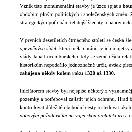
Vznik této monumentální stavby je úzce spjat s
bou
obdobím plným politických i společenských změn. Z
strategickým potřebám tehdejší šlechty a panovnick
V prvních desetiletích čtrnáctého století se česká š
opevněných sídel
, která měla chránit jejich majet
vlády Jana Lucemburského, kdy se země těšila relat
historikům nepodařilo jednoznačně určit, avšak pís
zahájena někdy kolem roku 1320 až 1330
.
Iniciátorem stavby byl nejspíše některý z významnějš
pozemky a potřeboval zajistit jejich ochranu. Hrad
kontrolovat důležité obchodní cesty a sledovat oko
dobovým požadavkům na vojenskou architekturu
a u