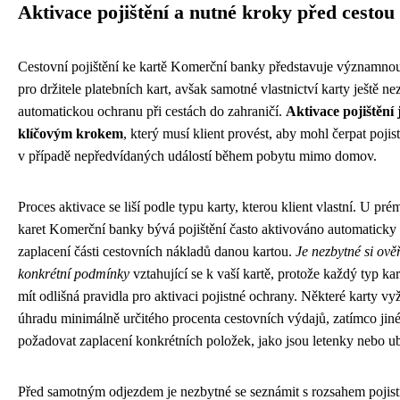
Aktivace pojištění a nutné kroky před cestou
Cestovní pojištění ke kartě Komerční banky představuje významn
pro držitele platebních kart, avšak samotné vlastnictví karty ještě 
automatickou ochranu při cestách do zahraničí.
Aktivace pojištění 
klíčovým krokem
, který musí klient provést, aby mohl čerpat pojis
v případě nepředvídaných událostí během pobytu mimo domov.
Proces aktivace se liší podle typu karty, kterou klient vlastní. U pr
karet Komerční banky bývá pojištění často aktivováno automaticky
zaplacení části cestovních nákladů danou kartou.
Je nezbytné si ověř
konkrétní podmínky
vztahující se k vaší kartě, protože každý typ ka
mít odlišná pravidla pro aktivaci pojistné ochrany. Některé karty vy
úhradu minimálně určitého procenta cestovních výdajů, zatímco ji
požadovat zaplacení konkrétních položek, jako jsou letenky nebo u
Před samotným odjezdem je nezbytné se seznámit s rozsahem pojis