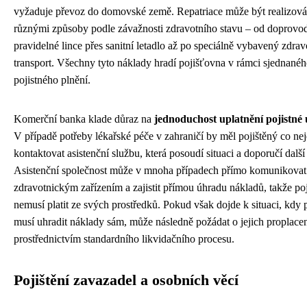
vyžaduje převoz do domovské země. Repatriace může být realizov
různými způsoby podle závažnosti zdravotního stavu – od doprovo
pravidelné lince přes sanitní letadlo až po speciálně vybavený zdra
transport. Všechny tyto náklady hradí pojišťovna v rámci sjednané
pojistného plnění.
Komerční banka klade důraz na
jednoduchost uplatnění pojistné 
V případě potřeby lékařské péče v zahraničí by měl pojištěný co nej
kontaktovat asistenční službu, která posoudí situaci a doporučí další
Asistenční společnost může v mnoha případech přímo komunikovat
zdravotnickým zařízením a zajistit přímou úhradu nákladů, takže po
nemusí platit ze svých prostředků. Pokud však dojde k situaci, kdy 
musí uhradit náklady sám, může následně požádat o jejich proplace
prostřednictvím standardního likvidačního procesu.
Pojištění zavazadel a osobních věcí