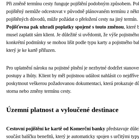
Při změně termínu cesty funguje pojištění podobným způsobem. P
pojištěný nemůže odcestovat v původně plánovaném termínu z někt
pojištěných důvodů, může požádat o přeložení cesty na jiný termín.
Pojišťovna pak uhradí poplatky spojené s touto změnou
, které 
musel zaplatit sám klient. Je důležité si uvědomit, že výše pojistného
konkrétní podmínky se mohou lišit podle typu karty a pojistného ba
který je ke kartě přiřazen.
Pro uplatnění nároku na pojistné plnění je nezbytné dodržet stanov
postupy a lhůty. Klient by měl pojistnou událost nahlásit co nejdříve
poskytnout veškerou požadovanou dokumentaci, která prokazuje d
storna nebo změny termínu cesty.
Územní platnost a vyloučené destinace
Cestovní pojištění ke kartě od Komerční banky
představuje důle
součást balíčku benefitů, který je automaticky spojen s určitými typ