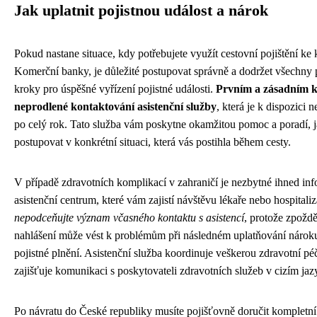
Jak uplatnit pojistnou událost a nárok
Pokud nastane situace, kdy potřebujete využít cestovní pojištění ke 
Komerční banky, je důležité postupovat správně a dodržet všechny 
kroky pro úspěšné vyřízení pojistné události.
Prvním a zásadním 
neprodlené kontaktování asistenční služby
, která je k dispozici n
po celý rok. Tato služba vám poskytne okamžitou pomoc a poradí, 
postupovat v konkrétní situaci, která vás postihla během cesty.
V případě zdravotních komplikací v zahraničí je nezbytné ihned in
asistenční centrum, které vám zajistí návštěvu lékaře nebo hospitali
nepodceňujte význam včasného kontaktu s asistencí
, protože zpožd
nahlášení může vést k problémům při následném uplatňování nárok
pojistné plnění. Asistenční služba koordinuje veškerou zdravotní péč
zajišťuje komunikaci s poskytovateli zdravotních služeb v cizím jaz
Po návratu do České republiky musíte pojišťovně doručit kompletní