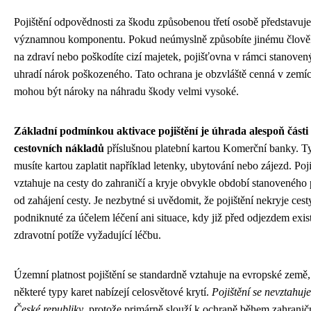
Pojištění odpovědnosti za škodu způsobenou třetí osobě představuje
významnou komponentu. Pokud neúmyslně způsobíte jinému člov
na zdraví nebo poškodíte cizí majetek, pojišťovna v rámci stanoven
uhradí nárok poškozeného. Tato ochrana je obzvláště cenná v zemí
mohou být nároky na náhradu škody velmi vysoké.
Základní podmínkou aktivace pojištění je úhrada alespoň části
cestovních nákladů
příslušnou platební kartou Komerční banky. T
musíte kartou zaplatit například letenky, ubytování nebo zájezd. Poji
vztahuje na cesty do zahraničí a kryje obvykle období stanoveného
od zahájení cesty. Je nezbytné si uvědomit, že pojištění nekryje cest
podniknuté za účelem léčení ani situace, kdy již před odjezdem exis
zdravotní potíže vyžadující léčbu.
Územní platnost pojištění se standardně vztahuje na evropské země
některé typy karet nabízejí celosvětové krytí.
Pojištění se nevztahuj
České republiky
, protože primárně slouží k ochraně během zahraničn