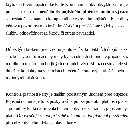
krytí. Cestovní pojištění ke kartě Komerční banky obvykle zahrnuje
pojistná rizika, nicméně
limity pojistného plnění se mohou výrazně
samostatně sjednaného komplexního cestovního pojištění. Klienti b
věnovat pozornost maximálním částkám pro léčebné výlohy, asisten
služby, odpovědnost za škodu či ztrátu zavazadel.
Důležitým krokem před cestou je uložení si kontaktních údajů na as
službu. Tyto informace by měly být snadno dostupné i v případě ztr
mobilního telefonu nebo jiných osobních věcí. Mnozí cestovatelé si 
důležité kontakty na více místech, včetně cloudových úložišť nebo je
rodinnými příslušníky.
Kontrola platnosti karty je dalším podstatným úkonem před odjezd
Pojistná ochrana je totiž poskytována pouze po dobu platnosti plateb
a pokud by karta expirovala během pobytu v zahraničí, pojištění by 
platit.
Doporučuje se mít při sobě také náhradní platební prostředek
případ ztráty nebo blokace hlavní karty.