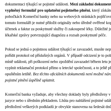
dokumentaci týkající se pojistné události.
Mezi základní dokument
vyplněný formulář pro uplatnění pojistného plnění
, který získát
pobočkách Komerční banky nebo na webových stránkách pojišťov
tomuto formuláři je nutné přiložit originály nebo úředně ověřené ko
účtenek a faktur za poskytnuté služby či zakoupené léky. Důležité j
lékařské zprávy potvrzujující diagnózu a rozsah poskytnuté péče.
Pokud se jedná o pojistnou událost týkající se zavazadel, musíte ne
pořídit protokol od příslušných orgánů. V případě odcizení je to poli
místě události, při poškození nebo zpoždění zavazadel během letu j
vyplnit reklamační protokol přímo u letecké společnosti, a to ještě p
opuštěním letiště.
Bez těchto oficiálních dokumentů není možné nár
pojistné plnění úspěšně uplatnit
.
Komerční banka vyžaduje, aby všechny doklady byly předloženy 
jazyce nebo s úředním překladem. Lhůta pro nahlášení pojistné udál
předložení veškerých podkladů je obvykle stanovena na šedesát dn