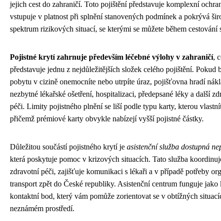
jejich cest do zahraničí. Toto pojištění představuje komplexní ochra
vstupuje v platnost při splnění stanovených podmínek a pokrývá šir
spektrum rizikových situací, se kterými se můžete během cestování s
Pojistné krytí zahrnuje především léčebné výlohy v zahraničí
, 
představuje jednu z nejdůležitějších složek celého pojištění. Pokud
pobytu v cizině onemocníte nebo utrpíte úraz, pojišťovna hradí nák
nezbytné lékařské ošetření, hospitalizaci, předepsané léky a další zd
péči. Limity pojistného plnění se liší podle typu karty, kterou vlastní
přičemž prémiové karty obvykle nabízejí vyšší pojistné částky.
Důležitou součástí pojistného krytí je
asistenční služba dostupná nep
která poskytuje pomoc v krizových situacích. Tato služba koordinuj
zdravotní péči, zajišťuje komunikaci s lékaři a v případě potřeby or
transport zpět do České republiky. Asistenční centrum funguje jako
kontaktní bod, který vám pomůže zorientovat se v obtížných situací
neznámém prostředí.