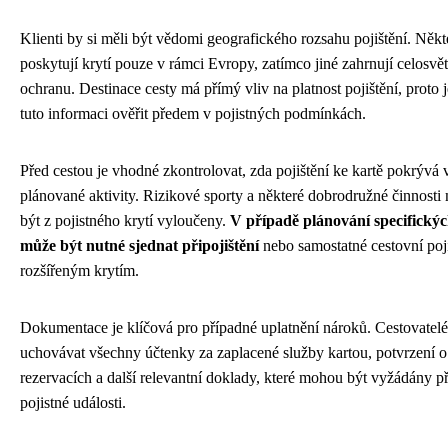
Klienti by si měli být vědomi geografického rozsahu pojištění. Někt
poskytují krytí pouze v rámci Evropy, zatímco jiné zahrnují celosv
ochranu. Destinace cesty má přímý vliv na platnost pojištění, proto 
tuto informaci ověřit předem v pojistných podmínkách.
Před cestou je vhodné zkontrolovat, zda pojištění ke kartě pokrývá
plánované aktivity. Rizikové sporty a některé dobrodružné činnost
být z pojistného krytí vyloučeny.
V případě plánování specifickýc
může být nutné sjednat připojištění
nebo samostatné cestovní poji
rozšířeným krytím.
Dokumentace je klíčová pro případné uplatnění nároků. Cestovatelé
uchovávat všechny účtenky za zaplacené služby kartou, potvrzení o
rezervacích a další relevantní doklady, které mohou být vyžádány př
pojistné události.