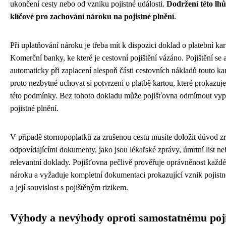
ukončení cesty nebo od vzniku pojistné události.
Dodržení této lhů
klíčové pro zachování nároku na pojistné plnění
.
Při uplatňování nároku je třeba mít k dispozici doklad o platební kar
Komerční banky, ke které je cestovní pojištění vázáno. Pojištění se 
automaticky při zaplacení alespoň části cestovních nákladů touto kar
proto nezbytné uchovat si potvrzení o platbě kartou, které prokazuje
této podmínky. Bez tohoto dokladu může pojišťovna odmítnout vypl
pojistné plnění.
V případě stornopoplatků za zrušenou cestu musíte doložit důvod z
odpovídajícími dokumenty, jako jsou lékařské zprávy, úmrtní list ne
relevantní doklady. Pojišťovna pečlivě prověřuje oprávněnost každ
nároku a vyžaduje kompletní dokumentaci prokazující vznik pojistn
a její souvislost s pojištěným rizikem.
Výhody a nevýhody oproti samostatnému poji