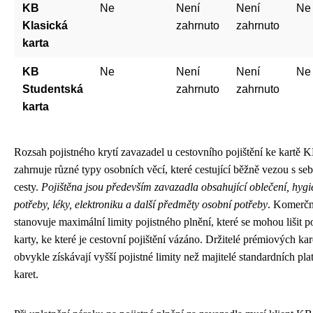
KB
Ne
Není
Není
Ne
Klasická
zahrnuto
zahrnuto
karta
KB
Ne
Není
Není
Ne
Studentská
zahrnuto
zahrnuto
karta
Rozsah pojistného krytí zavazadel u cestovního pojištění ke kartě 
zahrnuje různé typy osobních věcí, které cestující běžně vezou s se
cesty.
Pojištěna jsou především zavazadla obsahující oblečení, hygi
potřeby, léky, elektroniku a další předměty osobní potřeby
. Komerčn
stanovuje maximální limity pojistného plnění, které se mohou lišit p
karty, ke které je cestovní pojištění vázáno. Držitelé prémiových kar
obvykle získávají vyšší pojistné limity než majitelé standardních pla
karet.