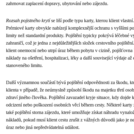
zahrnovat zaplacení dopravy, ubytování nebo zájezdu.
Rozsah pojistného krytí
se liší podle typu karty, kterou klient vlastní.
Prémiové karty obvykle nabízejí komplexnější ochranu s vyššími po
limity než standardní produkty. Pojištění typicky pokrývá léčebné v
zahraničí, což je jedna z nejdůležitějších složek cestovního pojištěn
klient onemocní nebo utrpí úraz během pobytu v cizině, pojišťovna 
náklady na ošetření, hospitalizaci, léky a další související výdaje až
stanoveného limitu.
Další významnou součástí bývá pojištění odpovědnosti za škodu, kt
klienta v případě, že neúmyslně způsobí škodu na majetku třetí oso
zdraví jiného člověka. Pojištění zavazadel kryje situace, kdy dojde k
odcizení nebo poškození osobních věcí během cesty. Některé karty 
také pojištění storna zájezdu, které umožňuje získat náhradu vynal
nákladů, pokud musí klient cestu zrušit z vážných důvodů jako je 
úraz nebo jiná nepředvídatelná událost.