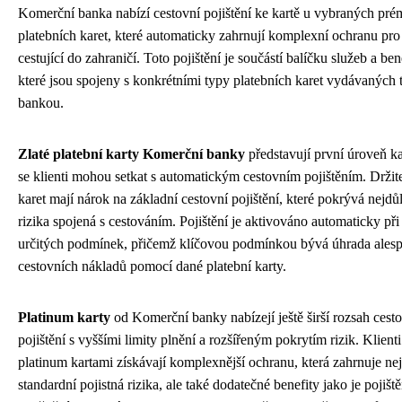
Komerční banka nabízí cestovní pojištění ke kartě u vybraných pr
platebních karet, které automaticky zahrnují komplexní ochranu pro
cestující do zahraničí. Toto pojištění je součástí balíčku služeb a ben
které jsou spojeny s konkrétními typy platebních karet vydávaných 
bankou.
Zlaté platební karty Komerční banky
představují první úroveň ka
se klienti mohou setkat s automatickým cestovním pojištěním. Držite
karet mají nárok na základní cestovní pojištění, které pokrývá nejdůl
rizika spojená s cestováním. Pojištění je aktivováno automaticky při
určitých podmínek, přičemž klíčovou podmínkou bývá úhrada alesp
cestovních nákladů pomocí dané platební karty.
Platinum karty
od Komerční banky nabízejí ještě širší rozsah cest
pojištění s vyššími limity plnění a rozšířeným pokrytím rizik. Klienti
platinum kartami získávají komplexnější ochranu, která zahrnuje ne
standardní pojistná rizika, ale také dodatečné benefity jako je pojiště