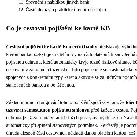
Srovnání s nabídkou jiných bank
Časté dotazy a praktické tipy pro cestující
Co je cestovní pojištění ke kartě KB
Cestovní pojištění ke kartě Komerční banky
představuje výhodn
kterou banka poskytuje držitelům vybraných platebních kart. Jedná 
pojistnou ochranu, která automaticky kryje různé rizikové situace 
cestování v zahraničí i tuzemsku. Toto pojištění je součástí balíčku
spojených s konkrétními typy karet a aktivuje se za určitých podmí
stanovených bankou a pojišťovnou.
Základní princip fungování tohoto pojištění spočívá v tom, že
klien
uzavírat samostatnou pojistnou smlouvu
před každou cestou. Poj
ochrana je již zahrnuta v rámci služeb poskytovaných ke kartě a akt
automaticky při splnění stanovených podmínek. Nejčastěji je podm
úhrada alespoň části cestovních nákladů danou platební kartou, co