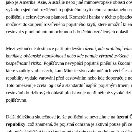
jako je Amerika, Asie, Austrálie nebo jiné mimoevropské oblasti ob
vyžadují sjednání rozšířeného pojistného krytí nebo samostatného c
pojištění s celosvětovou platností. Komerční banka v těchto případe
možnost dokoupení rozšířeného pojistného krytí, které umožní klie
cestovat s plnohodnotnou ochranou i do těchto vzdálených oblastí.
Mezi vyloučené destinace patří především
území, kde probíhají vál
konflikty, občanské nepokojnosti nebo kde panuje výrazně zvýšené
bezpečnostní riziko
. Pojišťovna nevyplácí pojistná plnění za škodní 
které vznikly v oblastech, kam Ministerstvo zahraničních věcí Česk
republiky vydalo varování před cestováním nebo kde doporučuje ne
Toto omezení je zcela logické a standardní napříč pojistným trhem,
cestování do rizikových oblastí představuje nepřiměřeně vysoké riz
pojišťovnu.
Další důležitou skutečností je, že pojištění se nevztahuje na
území 
republiky
, což znamená, že pojistná ochrana je aktivní pouze při c
zahraničí. Pojištění také standardně nekryje cesty podniknuté za úč