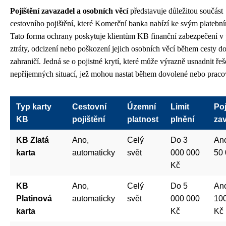
Pojištění zavazadel a osobních věcí
představuje důležitou součást
cestovního pojištění, které Komerční banka nabízí ke svým platebn
Tato forma ochrany poskytuje klientům KB finanční zabezpečení v 
ztráty, odcizení nebo poškození jejich osobních věcí během cesty d
zahraničí. Jedná se o pojistné krytí, které může výrazně usnadnit řeš
nepříjemných situací, jež mohou nastat během dovolené nebo pracov
Typ karty
Cestovní
Územní
Limit
Poj
KB
pojištění
platnost
plnění
za
KB Zlatá
Ano,
Celý
Do 3
Ano
karta
automaticky
svět
000 000
50 
Kč
KB
Ano,
Celý
Do 5
Ano
Platinová
automaticky
svět
000 000
10
karta
Kč
Kč