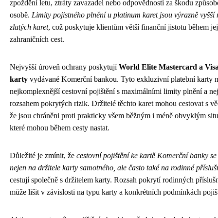
zpoždění letu, ztráty zavazadel nebo odpovědnosti za škodu způsobe
osobě.
Limity pojistného plnění u platinum karet jsou výrazně vyšší 
zlatých karet
, což poskytuje klientům větší finanční jistotu během je
zahraničních cest.
Nejvyšší úroveň ochrany poskytují
World Elite Mastercard a Visa
karty
vydávané Komerční bankou. Tyto exkluzivní platební karty n
nejkomplexnější cestovní pojištění s maximálními limity plnění a ne
rozsahem pokrytých rizik. Držitelé těchto karet mohou cestovat s 
že jsou chráněni proti prakticky všem běžným i méně obvyklým sit
které mohou během cesty nastat.
Důležité je zmínit, že
cestovní pojištění ke kartě Komerční banky se
nejen na držitele karty samotného, ale často také na rodinné přísluš
cestují společně s držitelem karty. Rozsah pokrytí rodinných přísluš
může lišit v závislosti na typu karty a konkrétních podmínkách pojiš