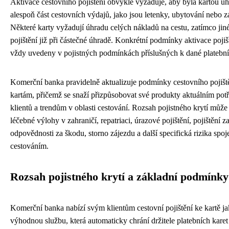
Aktivace cestovního pojištění obvykle vyžaduje, aby byla kartou u
alespoň část cestovních výdajů, jako jsou letenky, ubytování nebo z
Některé karty vyžadují úhradu celých nákladů na cestu, zatímco jiné
pojištění již při částečné úhradě. Konkrétní podmínky aktivace pojiš
vždy uvedeny v pojistných podmínkách příslušných k dané platební 
Komerční banka pravidelně aktualizuje podmínky cestovního pojišt
kartám, přičemž se snaží přizpůsobovat své produkty aktuálním po
klientů a trendům v oblasti cestování. Rozsah pojistného krytí může
léčebné výlohy v zahraničí, repatriaci, úrazové pojištění, pojištění z
odpovědnosti za škodu, storno zájezdu a další specifická rizika spoj
cestováním.
Rozsah pojistného krytí a základní podmínky
Komerční banka nabízí svým klientům cestovní pojištění ke kartě j
výhodnou službu, která automaticky chrání držitele platebních kare