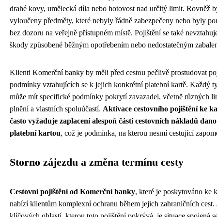
drahé kovy, umělecká díla nebo hotovost nad určitý limit. Rovněž b
vyloučeny předměty, které nebyly řádně zabezpečeny nebo byly p
bez dozoru na veřejně přístupném místě. Pojištění se také nevztahuj
škody způsobené běžným opotřebením nebo nedostatečným zabalen
Klienti Komerční banky by měli před cestou pečlivě prostudovat poj
podmínky vztahujících se k jejich konkrétní platební kartě. Každý t
může mít specifické podmínky pokrytí zavazadel, včetně různých li
plnění a vlastních spoluúčastí.
Aktivace cestovního pojištění ke k
často vyžaduje zaplacení alespoň části cestovních nákladů dan
platební kartou
, což je podmínka, na kterou nesmí cestující zapom
Storno zájezdu a změna termínu cesty
Cestovní pojištění od Komerční banky
, které je poskytováno ke k
nabízí klientům komplexní ochranu během jejich zahraničních cest.
klíčových oblastí, kterou toto pojištění pokrývá, je situace spojená 