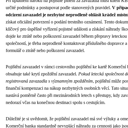
Při uplatnění nároku na pojistné plnění za zavazadla musí klient KB 
určité podmínky a postupovat podle stanovených pravidel.
V přípa
odcizení zavazadel je nezbytné neprodleně ohlásit krádež místní 
získat oficiální potvrzení o podání trestního oznámení. Tento dokum
klíčový pro úspěšné vyřízení pojistné události a získání náhrady šk
dojde ke ztrátě nebo poškození zavazadel během přepravy leteckou
společností, je třeba neprodleně kontaktovat příslušného dopravce a
formulář o ztrátě nebo poškození zavazadel.
Pojištění zavazadel v rámci cestovního pojištění ke kartě Komerční
obsahuje také krytí zpoždění zavazadel.
Pokud letecká společnost d
registrovaná zavazadla s významným zpožděním
, pojištění může po
finanční kompenzaci na nákup nezbytných osobních věcí. Tato situ
nastává poměrně často při mezinárodních letech s přestupy, kdy zav
nedorazí včas na konečnou destinaci spolu s cestujícím.
Důležité je si uvědomit, že pojištění zavazadel má své výluky a ome
Komerční banka standardně nevyplácí náhradu za cennosti jako jso