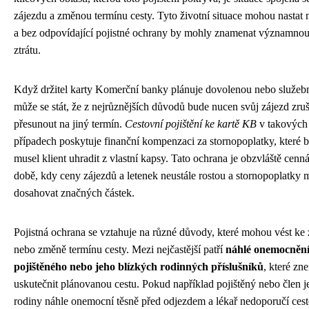
zájezdu a změnou termínu cesty. Tyto životní situace mohou nastat
a bez odpovídající pojistné ochrany by mohly znamenat významnou
ztrátu.
Když držitel karty Komerční banky plánuje dovolenou nebo služebn
může se stát, že z nejrůznějších důvodů bude nucen svůj zájezd zruš
přesunout na jiný termín.
Cestovní pojištění ke kartě KB
v takových
případech poskytuje finanční kompenzaci za stornopoplatky, které b
musel klient uhradit z vlastní kapsy. Tato ochrana je obzvláště cenn
době, kdy ceny zájezdů a letenek neustále rostou a stornopoplatky
dosahovat značných částek.
Pojistná ochrana se vztahuje na různé důvody, které mohou vést ke 
nebo změně termínu cesty. Mezi nejčastější patří
náhlé onemocněn
pojištěného nebo jeho blízkých rodinných příslušníků
, které z
uskutečnit plánovanou cestu. Pokud například pojištěný nebo člen j
rodiny náhle onemocní těsně před odjezdem a lékař nedoporučí cest