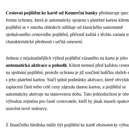
Cestovní pojištění ke kartě od Komerční banky
představuje spec
formu ochrany, která je automaticky spojena s platební kartou klient
pojištění se v mnoha ohledech odlišuje od klasického samostatně
sjednávaného cestovního pojištění, přičemž každá z těchto variant 
charakteristické přednosti i určitá omezení.
Jednou z nejzásadnějších výhod pojištění vázaného na kartu je jeho
automatická aktivace a pohodlí
. Klient nemusí před každou cesto
na sjednání pojištění, protože ochrana je již součástí balíčku služeb
s jeho platební kartou. Stačí splnit podmínky aktivace, které obvykl
zaplacení části nebo celé ceny zájezdu danou kartou, a pojištění se
automaticky aktivuje na stanovenou dobu. Tato jednoduchost je ob
výhodou zejména pro časté cestovatele, kteří by jinak museli opak
uzavírat nové smlouvy.
Z finančního hlediska může být pojištění ke kartě
ekonomicky výhod