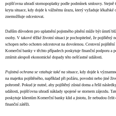
pojišťovna uhradí stornopoplatky podle podmínek smlouvy. Stejně t
kryta situace, kdy dojde k vážnému úrazu, který vyžaduje lékařské o
znemožňuje odcestovat.
Dalším důvodem pro uplatnění pojistného plnění může být úmrtí bl
osoby. V takové těžké životní situaci je pochopitelné, že pojištěný 
schopen nebo ochoten odcestovat na dovolenou. Cestovní pojištění 
Komerční banky v těchto případech poskytuje finanční podporu a 
zmírnit alespoň ekonomické dopady této nešťastné události.
Pojistná ochrana se vztahuje také na situace
, kdy dojde k významn
na majetku pojištěného, například při požáru, povodni nebo jiné živ
pohromě. Pokud je nutné, aby pojištěný zůstal doma a řešil následk
události, pojišťovna uhradí náklady spojené se stornem zájezdu. Ta
poskytuje klientům Komerční banky klid a jistotu, že nebudou čelit 
finanční zátěži.