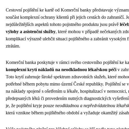
Cestovní pojištění ke kartě od Komerční banky představuje význa
součást komplexní ochrany klientů při jejich cestách do zahraničí. 
nejdůležitějších aspektů tohoto pojistného produktu jsou právě
léče
výlohy a asistenční služby
, které mohou v případě nečekaných zdr
komplikací výrazně ulehčit situaci pojištěného a zabránit vysokým 
ztrátám.
Komerční banka poskytuje v rámci svého cestovního pojištění ke ka
komplexní krytí nákladů na neodkladnou lékařskou péči
v zahr
Toto krytí zahrnuje široké spektrum zdravotních služeb, které moho
potřebné během pobytu mimo území České republiky. Pojištění se v
na náklady spojené s ošetřením u lékaře, hospitalizací v nemocnici
předepsaných léků či provedením nutných diagnostických vyšetření
je, že pojištění kryje pouze
neodkladnou a nepředvídatelnou lékařsk
která vznikne během pojištěného období a vyžaduje okamžitý zásah