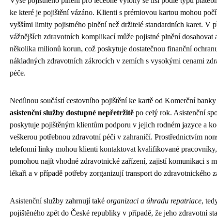
Výše pojistného plnění pro léčebné výlohy se liší podle typu platebn
ke které je pojištění vázáno. Klienti s prémiovou kartou mohou počít
vyššími limity pojistného plnění než držitelé standardních karet. V 
vážnějších zdravotních komplikací může pojistné plnění dosahovat 
několika milionů korun, což poskytuje dostatečnou finanční ochranu
nákladných zdravotních zákrocích v zemích s vysokými cenami zdr
péče.
Nedílnou součástí cestovního pojištění ke kartě od Komerční banky
asistenční služby dostupné nepřetržitě
po celý rok. Asistenční sp
poskytuje pojištěným klientům podporu v jejich rodném jazyce a ko
veškerou potřebnou zdravotní péči v zahraničí. Prostřednictvím non
telefonní linky mohou klienti kontaktovat kvalifikované pracovníky, 
pomohou najít vhodné zdravotnické zařízení, zajistí komunikaci s m
lékaři a v případě potřeby zorganizují transport do zdravotnického z
Asistenční služby zahrnují také
organizaci a úhradu repatriace
, ted
pojištěného zpět do České republiky v případě, že jeho zdravotní st