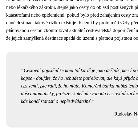
nebo lékařského zákroku, stejně jako cesty do oblastí postižených p
katastrofami nebo epidemiemi, pokud bylo před zahájením cesty zn
dané destinaci takové riziko existuje. Klienti by proto měli vždy pře
plánovanou cestou zkontrolovat aktuální cestovatelská doporučení a u
že jejich zamýšlená destinace spadá do území s platnou pojistnou o
Cestovní pojištění ke kreditní kartě je jako deštník, který no
kapse - doufáte, že ho nebudete potřebovat, ale když přijde 
cizí zemi, jste rádi, že ho máte. Komerční banka nabízí tento
duši automaticky, protože skutečná svoboda cestování začín
kde končí starosti o nepředvídatelné.
Radoslav 