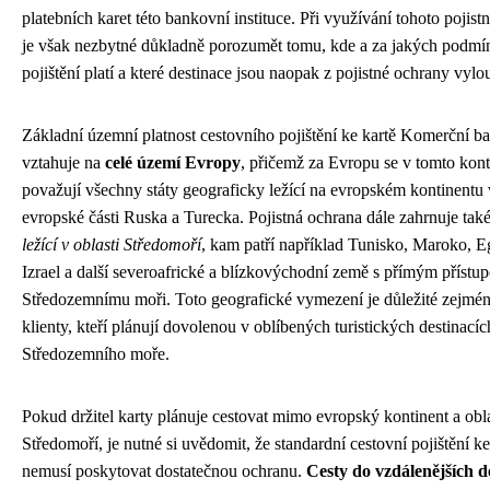
platebních karet této bankovní instituce. Při využívání tohoto pojist
je však nezbytné důkladně porozumět tomu, kde a za jakých podmí
pojištění platí a které destinace jsou naopak z pojistné ochrany vylo
Základní územní platnost cestovního pojištění ke kartě Komerční b
vztahuje na
celé území Evropy
, přičemž za Evropu se v tomto kon
považují všechny státy geograficky ležící na evropském kontinentu
evropské části Ruska a Turecka. Pojistná ochrana dále zahrnuje tak
ležící v oblasti Středomoří
, kam patří například Tunisko, Maroko, E
Izrael a další severoafrické a blízkovýchodní země s přímým přístu
Středozemnímu moři. Toto geografické vymezení je důležité zejmén
klienty, kteří plánují dovolenou v oblíbených turistických destinací
Středozemního moře.
Pokud držitel karty plánuje cestovat mimo evropský kontinent a obl
Středomoří, je nutné si uvědomit, že standardní cestovní pojištění ke
nemusí poskytovat dostatečnou ochranu.
Cesty do vzdálenějších d