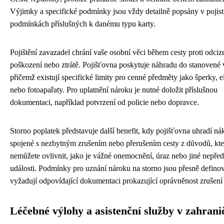
Výjimky a specifické podmínky jsou vždy detailně popsány v pojis
podmínkách příslušných k danému typu karty.
Pojištění zavazadel chrání vaše osobní věci během cesty proti odciz
poškození nebo ztrátě. Pojišťovna poskytuje náhradu do stanovené 
přičemž existují specifické limity pro cenné předměty jako šperky, e
nebo fotoapařaty. Pro uplatnění nároku je nutné doložit příslušnou
dokumentaci, například potvrzení od policie nebo dopravce.
Storno poplatek představuje další benefit, kdy pojišťovna uhradí ná
spojené s nezbytným zrušením nebo přerušením cesty z důvodů, kte
nemůžete ovlivnit, jako je vážné onemocnění, úraz nebo jiné nepřed
události. Podmínky pro uznání nároku na storno jsou přesně defino
vyžadují odpovídající dokumentaci prokazující oprávněnost zrušení 
Léčebné výlohy a asistenční služby v zahrani