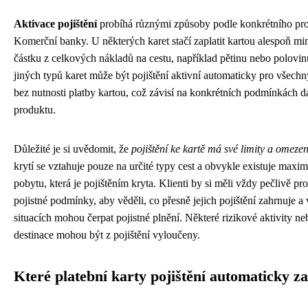
Aktivace pojištění
probíhá různými způsoby podle konkrétního pr
Komerční banky. U některých karet stačí zaplatit kartou alespoň mi
částku z celkových nákladů na cestu, například pětinu nebo polovi
jiných typů karet může být pojištění aktivní automaticky pro všechn
bez nutnosti platby kartou, což závisí na konkrétních podmínkách 
produktu.
Důležité je si uvědomit, že
pojištění ke kartě má své limity a omezen
krytí se vztahuje pouze na určité typy cest a obvykle existuje maxim
pobytu, která je pojištěním kryta. Klienti by si měli vždy pečlivě pr
pojistné podmínky, aby věděli, co přesně jejich pojištění zahrnuje a
situacích mohou čerpat pojistné plnění. Některé rizikové aktivity ne
destinace mohou být z pojištění vyloučeny.
Které platební karty pojištění automaticky z