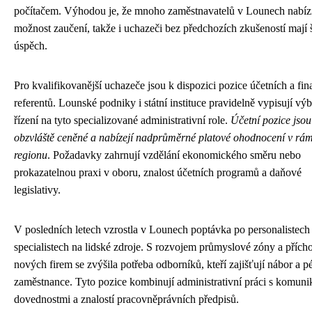
počítačem. Výhodou je, že mnoho zaměstnavatelů v Lounech nabíz
možnost zaučení, takže i uchazeči bez předchozích zkušeností mají 
úspěch.
Pro kvalifikovanější uchazeče jsou k dispozici pozice účetních a fi
referentů. Lounské podniky i státní instituce pravidelně vypisují vý
řízení na tyto specializované administrativní role.
Účetní pozice jsou
obzvláště ceněné a nabízejí nadprůměrné platové ohodnocení v rám
regionu
. Požadavky zahrnují vzdělání ekonomického směru nebo
prokazatelnou praxi v oboru, znalost účetních programů a daňové
legislativy.
V posledních letech vzrostla v Lounech poptávka po personalistech
specialistech na lidské zdroje. S rozvojem průmyslové zóny a příc
nových firem se zvýšila potřeba odborníků, kteří zajišťují nábor a p
zaměstnance. Tyto pozice kombinují administrativní práci s komuni
dovednostmi a znalostí pracovněprávních předpisů.