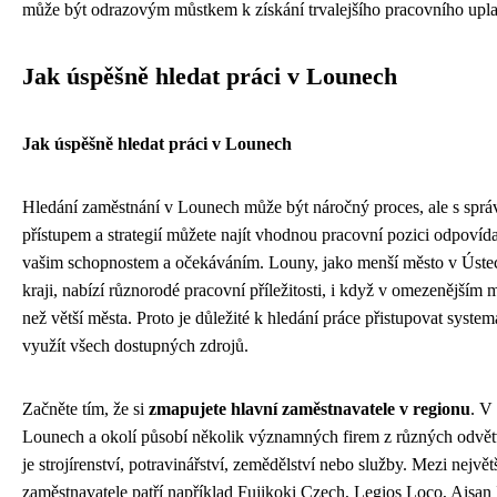
může být odrazovým můstkem k získání trvalejšího pracovního upla
Jak úspěšně hledat práci v Lounech
Jak úspěšně hledat práci v Lounech
Hledání zaměstnání v Lounech může být náročný proces, ale s spr
přístupem a strategií můžete najít vhodnou pracovní pozici odpovída
vašim schopnostem a očekáváním. Louny, jako menší město v Úst
kraji, nabízí různorodé pracovní příležitosti, i když v omezenějším 
než větší města. Proto je důležité k hledání práce přistupovat system
využít všech dostupných zdrojů.
Začněte tím, že si
zmapujete hlavní zaměstnavatele v regionu
. V
Lounech a okolí působí několik významných firem z různých odvětv
je strojírenství, potravinářství, zemědělství nebo služby. Mezi největ
zaměstnavatele patří například Fujikoki Czech, Legios Loco, Aisan 