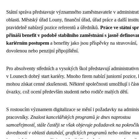
Státní správa představuje významného zaměstnavatele v administrat
oblasti. Městský úřad Louny, finanční úřad, úřad práce a další instit
pravidelně nabízejí pozice referentů a úředníků.
Práce ve státní sp
přináší benefit v podobě stabilního zaměstnání s jasně definov
kariérním postupem
a benefity jako jsou příspěvky na stravování,
dovolenou nebo penzijní připojištění.
Pro absolventy středních a vysokých škol představují administrativn
v Lounech dobrý start kariéry. Mnoho firem nabízí juniorní pozice,
mohou získat cenné zkušenosti. Některé společnosti umožňují i čás
úvazky, což ocení především studenti nebo rodiče malých dětí.
S rostoucím významem digitalizace se mění i požadavky na administ
pracovníky.
Znalost kancelářských programů je dnes naprostou
samozřejmostí, stále častěji se však objevuje požadavek na pokročil
dovednosti v oblasti databází, grafických programů nebo online ma