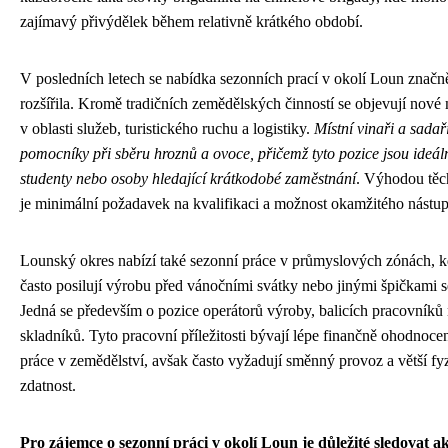
zajímavý přivýdělek během relativně krátkého období.
V posledních letech se nabídka sezonních prací v okolí Loun značn
rozšířila. Kromě tradičních zemědělských činností se objevují nové
v oblasti služeb, turistického ruchu a logistiky.
Místní vinaři a sadař
pomocníky při sběru hroznů a ovoce, přičemž tyto pozice jsou ideál
studenty nebo osoby hledající krátkodobé zaměstnání
. Výhodou těc
je minimální požadavek na kvalifikaci a možnost okamžitého nástup
Lounský okres nabízí také sezonní práce v průmyslových zónách, k
často posilují výrobu před vánočními svátky nebo jinými špičkami 
Jedná se především o pozice operátorů výroby, balicích pracovníků
skladníků. Tyto pracovní příležitosti bývají lépe finančně ohodnoce
práce v zemědělství, avšak často vyžadují směnný provoz a větší fy
zdatnost.
Pro zájemce o sezonní práci v okolí Loun je důležité sledovat a