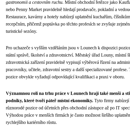
gastronomii a cestovním ruchu.
Místní obchodní řetězce jako Kaufl
nebo Penny Market pravidelně hledají prodavače, pokladní a vedou
Restaurace, kavárny a hotely nabízejí uplatnění kuchařům, číšníkům
recepčním, přičemž poptávka po těchto profesích se zvyšuje zejmé
turistické sezóny.
Pro uchazeče s vyšším vzděláním jsou v Lounech k dispozici pozic
státní správě, školství a zdravotnictví. Městský úřad Louny, místní š
zdravotnická zařízení pravidelně vypisují výběrová řízení na adminis
pracovníky, učitele, zdravotní sestry a další specializované profese.
pozice obvykle vyžadují odpovídající kvalifikaci a praxi v oboru.
Významnou roli na trhu práce v Lounech hrají také menší a st
podniky, které tvoří páteř místní ekonomiky.
Tyto firmy nabízejí
různorodé pozice od účetních přes obchodní zástupce až po IT specia
Výhodou práce v menších firmách je často možnost širšího uplatněn
rychlejšího kariérního růstu.