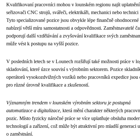
Kvalifikovaní pracovníci mohou v lounském regionu najít uplatnění
seřizovači CNC strojů, svářeči, elektrikáři, mechanici nebo technici 
Tyto specializované pozice jsou obvykle lépe finančně ohodnocené
nabízejí větší míru samostatnosti a odpovědnosti. Zaměstnavatelé ča
podporují další vzdělávání a zvyšování kvalifikace svých zaměstna
může vést k postupu na vyšší pozice.
V posledních letech se v Lounech rozšiřují také možnosti práce v log
skladování, které úzce souvisí s výrobním sektorem. Pozice skladní
operátorů vysokozdvižných vozíků nebo pracovníků expedice jsou
pro různé úrovně kvalifikace a zkušeností.
Významným trendem v lounském výrobním sektoru je postupná
automatizace a digitalizace
, která mění charakter některých pracov
pozic. Místo fyzicky náročné práce se více uplatňuje obsluha mode
technologií a zařízení, což může být atraktivní pro mladší generaci
o zaměstnání.