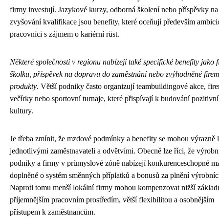
firmy investují. Jazykové kurzy, odborná školení nebo příspěvky na
zvyšování kvalifikace jsou benefity, které oceňují především ambici
pracovníci s zájmem o kariérní růst.
Některé společnosti v regionu nabízejí také specifické benefity jako 
školku, příspěvek na dopravu do zaměstnání nebo zvýhodněné firem
produkty
. Větší podniky často organizují teambuildingové akce, fir
večírky nebo sportovní turnaje, které přispívají k budování pozitivní
kultury.
Je třeba zmínit, že mzdové podmínky a benefity se mohou výrazně l
jednotlivými zaměstnavateli a odvětvími. Obecně lze říci, že výrobn
podniky a firmy v průmyslové zóně nabízejí konkurenceschopné m
doplněné o systém směnných příplatků a bonusů za plnění výrobních
Naproti tomu menší lokální firmy mohou kompenzovat nižší zákla
příjemnějším pracovním prostředím, větší flexibilitou a osobnějším
přístupem k zaměstnancům.