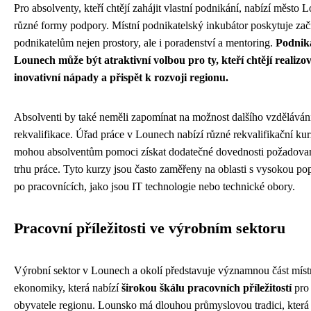
Pro absolventy, kteří chtějí zahájit vlastní podnikání, nabízí město 
různé formy podpory. Místní podnikatelský inkubátor poskytuje zač
podnikatelům nejen prostory, ale i poradenství a mentoring.
Podnik
Lounech může být atraktivní volbou pro ty, kteří chtějí realizov
inovativní nápady a přispět k rozvoji regionu.
Absolventi by také neměli zapomínat na možnost dalšího vzděláván
rekvalifikace. Úřad práce v Lounech nabízí různé rekvalifikační kur
mohou absolventům pomoci získat dodatečné dovednosti požadova
trhu práce. Tyto kurzy jsou často zaměřeny na oblasti s vysokou p
po pracovnících, jako jsou IT technologie nebo technické obory.
Pracovní příležitosti ve výrobním sektoru
Výrobní sektor v Lounech a okolí představuje významnou část míst
ekonomiky, která nabízí
širokou škálu pracovních příležitostí
pro
obyvatele regionu. Lounsko má dlouhou průmyslovou tradici, která 