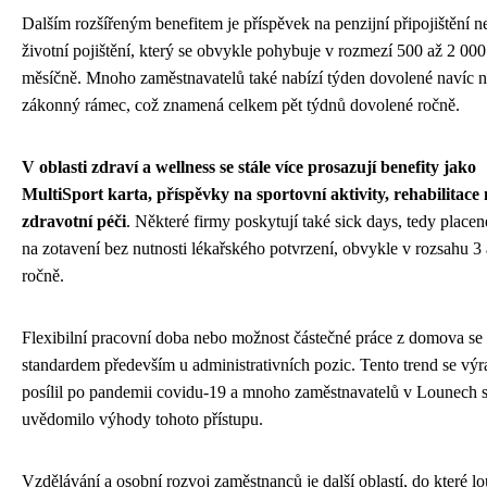
Dalším rozšířeným benefitem je příspěvek na penzijní připojištění n
životní pojištění, který se obvykle pohybuje v rozmezí 500 až 2 00
měsíčně. Mnoho zaměstnavatelů také nabízí týden dovolené navíc 
zákonný rámec, což znamená celkem pět týdnů dovolené ročně.
V oblasti zdraví a wellness se stále více prosazují benefity jako
MultiSport karta, příspěvky na sportovní aktivity, rehabilitace
zdravotní péči
. Některé firmy poskytují také sick days, tedy place
na zotavení bez nutnosti lékařského potvrzení, obvykle v rozsahu 3 
ročně.
Flexibilní pracovní doba nebo možnost částečné práce z domova se 
standardem především u administrativních pozic. Tento trend se vý
posílil po pandemii covidu-19 a mnoho zaměstnavatelů v Lounech s
uvědomilo výhody tohoto přístupu.
Vzdělávání a osobní rozvoj zaměstnanců je další oblastí, do které l