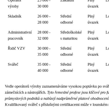
Operátor
25 000 -
Základní
Plný
L
výroby
30 000
úvazek
Skladník
26 000 -
Střední
Plný
L
28 000
odborné
úvazek
Administrativní
28 000 -
Středoškolské
Plný
L
pracovník
32 000
s maturitou
úvazek
Řidič VZV
30 000 -
Střední
Plný
L
35 000
odborné
úvazek
Svářeč
35 000 -
Střední
Plný
L
40 000
odborné
úvazek
Vedle operátorů výroby zaznamenáváme vysokou poptávku po svář
zámečnících a nástrojářích.
Tyto řemeslné profese jsou klíčové pro 
průmyslových podniků a nabízejí nadprůměrné platové ohodnocení
Kvalifikovaný svářeč s příslušnými certifikacemi může v lounském 