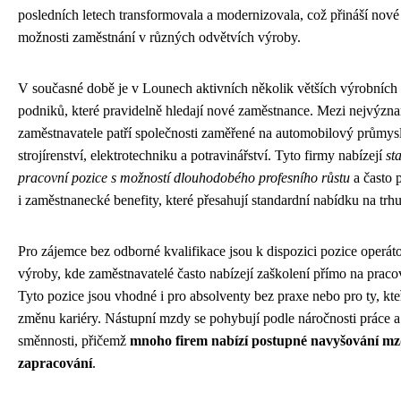
posledních letech transformovala a modernizovala, což přináší nové
možnosti zaměstnání v různých odvětvích výroby.
V současné době je v Lounech aktivních několik větších výrobních
podniků, které pravidelně hledají nové zaměstnance. Mezi nejvýzn
zaměstnavatele patří společnosti zaměřené na automobilový průmysl
strojírenství, elektrotechniku a potravinářství. Tyto firmy nabízejí
st
pracovní pozice s možností dlouhodobého profesního růstu
a často 
i zaměstnanecké benefity, které přesahují standardní nabídku na trhu
Pro zájemce bez odborné kvalifikace jsou k dispozici pozice operát
výroby, kde zaměstnavatelé často nabízejí zaškolení přímo na pracov
Tyto pozice jsou vhodné i pro absolventy bez praxe nebo pro ty, kteř
změnu kariéry. Nástupní mzdy se pohybují podle náročnosti práce a
směnnosti, přičemž
mnoho firem nabízí postupné navyšování m
zapracování
.