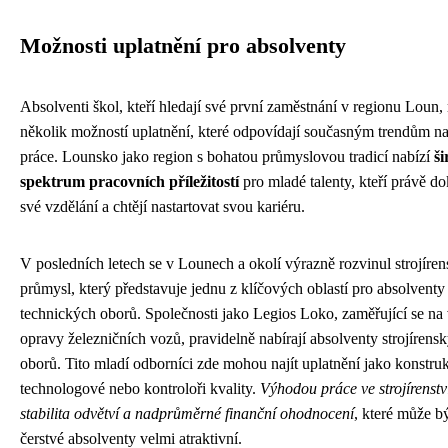
Možnosti uplatnění pro absolventy
Absolventi škol, kteří hledají své první zaměstnání v regionu Loun,
několik možností uplatnění, které odpovídají současným trendům na
práce. Lounsko jako region s bohatou průmyslovou tradicí nabízí
ši
spektrum pracovních příležitostí
pro mladé talenty, kteří právě do
své vzdělání a chtějí nastartovat svou kariéru.
V posledních letech se v Lounech a okolí výrazně rozvinul strojíre
průmysl, který představuje jednu z klíčových oblastí pro absolventy
technických oborů. Společnosti jako Legios Loko, zaměřující se na
opravy železničních vozů, pravidelně nabírají absolventy strojírens
oborů. Tito mladí odborníci zde mohou najít uplatnění jako konstruk
technologové nebo kontroloři kvality.
Výhodou práce ve strojírenství
stabilita odvětví a nadprůměrné finanční ohodnocení
, které může b
čerstvé absolventy velmi atraktivní.