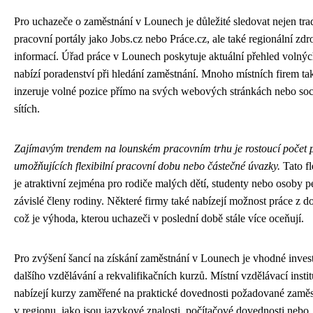
Pro uchazeče o zaměstnání v Lounech je důležité sledovat nejen tra
pracovní portály jako Jobs.cz nebo Práce.cz, ale také regionální zdr
informací. Úřad práce v Lounech poskytuje aktuální přehled volnýc
nabízí poradenství při hledání zaměstnání. Mnoho místních firem ta
inzeruje volné pozice přímo na svých webových stránkách nebo soc
sítích.
Zajímavým trendem na lounském pracovním trhu je rostoucí počet 
umožňujících flexibilní pracovní dobu nebo částečné úvazky.
Tato fl
je atraktivní zejména pro rodiče malých dětí, studenty nebo osoby pe
závislé členy rodiny. Některé firmy také nabízejí možnost práce z 
což je výhoda, kterou uchazeči v poslední době stále více oceňují.
Pro zvýšení šancí na získání zaměstnání v Lounech je vhodné inves
dalšího vzdělávání a rekvalifikačních kurzů. Místní vzdělávací insti
nabízejí kurzy zaměřené na praktické dovednosti požadované zaměs
v regionu, jako jsou jazykové znalosti, počítačové dovednosti nebo