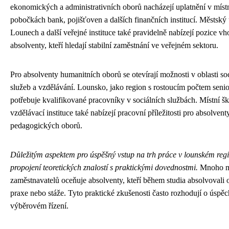
ekonomických a administrativních oborů nacházejí uplatnění v míst
pobočkách bank, pojišťoven a dalších finančních institucí. Městský
Lounech a další veřejné instituce také pravidelně nabízejí pozice v
absolventy, kteří hledají stabilní zaměstnání ve veřejném sektoru.
Pro absolventy humanitních oborů se otevírají možnosti v oblasti so
služeb a vzdělávání. Lounsko, jako region s rostoucím počtem senio
potřebuje kvalifikované pracovníky v sociálních službách. Místní šk
vzdělávací instituce také nabízejí pracovní příležitosti pro absolvent
pedagogických oborů.
Důležitým aspektem pro úspěšný vstup na trh práce v lounském regi
propojení teoretických znalostí s praktickými dovednostmi.
Mnoho m
zaměstnavatelů oceňuje absolventy, kteří během studia absolvovali
praxe nebo stáže. Tyto praktické zkušenosti často rozhodují o úspěc
výběrovém řízení.