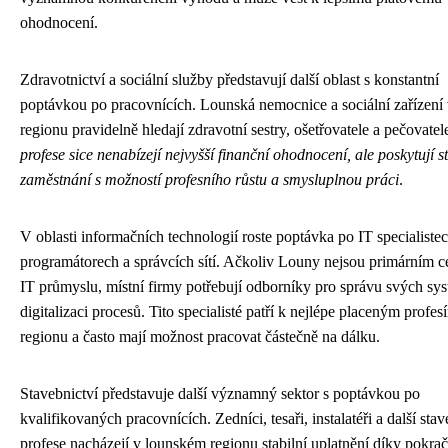
ohodnocení.
Zdravotnictví a sociální služby představují další oblast s konstantní
poptávkou po pracovnících. Lounská nemocnice a sociální zařízení
regionu pravidelně hledají zdravotní sestry, ošetřovatele a pečovatel
profese sice nenabízejí nejvyšší finanční ohodnocení, ale poskytují st
zaměstnání s možností profesního růstu a smysluplnou práci
.
V oblasti informačních technologií roste poptávka po IT specialistec
programátorech a správcích sítí. Ačkoliv Louny nejsou primárním 
IT průmyslu, místní firmy potřebují odborníky pro správu svých sy
digitalizaci procesů. Tito specialisté patří k nejlépe placeným profes
regionu a často mají možnost pracovat částečně na dálku.
Stavebnictví představuje další významný sektor s poptávkou po
kvalifikovaných pracovnících. Zedníci, tesaři, instalatéři a další stav
profese nacházejí v lounském regionu stabilní uplatnění díky pokrač