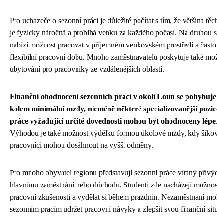
Pro uchazeče o sezonní práci je důležité počítat s tím, že většina těc
je fyzicky náročná a probíhá venku za každého počasí. Na druhou s
nabízí možnost pracovat v příjemném venkovském prostředí a často 
flexibilní pracovní dobu. Mnoho zaměstnavatelů poskytuje také mo
ubytování pro pracovníky ze vzdálenějších oblastí.
Finanční ohodnocení sezonních prací v okolí Loun se pohybuje
kolem minimální mzdy, nicméně některé specializovanější pozic
práce vyžadující určité dovednosti mohou být ohodnoceny lépe
Výhodou je také možnost výdělku formou úkolové mzdy, kdy šiko
pracovníci mohou dosáhnout na vyšší odměny.
Pro mnoho obyvatel regionu představují sezonní práce vítaný přivý
hlavnímu zaměstnání nebo důchodu. Studenti zde nacházejí možnost
pracovní zkušenosti a vydělat si během prázdnin. Nezaměstnaní m
sezonním pracím udržet pracovní návyky a zlepšit svou finanční situ