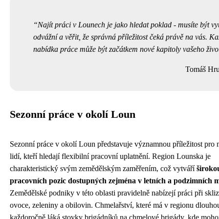
Najít práci v Lounech je jako hledat poklad - musíte být vyt
odvážní a věřit, že správná příležitost čeká právě na vás. K
nabídka práce může být začátkem nové kapitoly vašeho živo
Tomáš Hru
Sezonní práce v okolí Loun
Sezonní práce v okolí Loun představuje významnou příležitost pro
lidí, kteří hledají flexibilní pracovní uplatnění. Region Lounska je
charakteristický svým zemědělským zaměřením, což vytváří
široko
pracovních pozic dostupných zejména v letních a podzimních m
Zemědělské podniky v této oblasti pravidelně nabízejí práci při skliz
ovoce, zeleniny a obilovin. Chmelařství, které má v regionu dlouhou
každoročně láká stovky brigádníků na chmelové brigády, kde moho