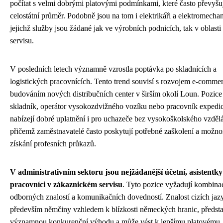
počítat s velmi dobrými platovými podmínkami, které často převyšu
celostátní průměr. Podobně jsou na tom i elektrikáři a elektromechan
jejichž služby jsou žádané jak ve výrobních podnicích, tak v oblasti
servisu.
V posledních letech významně vzrostla poptávka po skladnících a
logistických pracovnících. Tento trend souvisí s rozvojem e-comme
budováním nových distribučních center v širším okolí Loun. Pozice
skladník, operátor vysokozdvižného vozíku nebo pracovník expedi
nabízejí dobré uplatnění i pro uchazeče bez vysokoškolského vzdělá
přičemž zaměstnavatelé často poskytují potřebné zaškolení a možno
získání profesních průkazů.
V administrativním sektoru jsou nejžádanější účetní, asistentky
pracovníci v zákaznickém servisu
. Tyto pozice vyžadují kombina
odborných znalostí a komunikačních dovedností. Znalost cizích jaz
především němčiny vzhledem k blízkosti německých hranic, předst
významnou konkurenční výhodu a může vést k lepšímu platovému