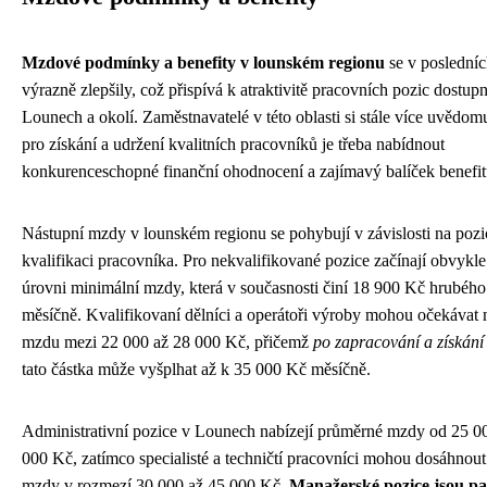
Mzdové podmínky a benefity v lounském regionu
se v posledníc
výrazně zlepšily, což přispívá k atraktivitě pracovních pozic dostup
Lounech a okolí. Zaměstnavatelé v této oblasti si stále více uvědomu
pro získání a udržení kvalitních pracovníků je třeba nabídnout
konkurenceschopné finanční ohodnocení a zajímavý balíček benefit
Nástupní mzdy v lounském regionu se pohybují v závislosti na pozi
kvalifikaci pracovníka. Pro nekvalifikované pozice začínají obvykle
úrovni minimální mzdy, která v současnosti činí 18 900 Kč hrubého
měsíčně. Kvalifikovaní dělníci a operátoři výroby mohou očekávat 
mzdu mezi 22 000 až 28 000 Kč, přičemž
po zapracování a získání
tato částka může vyšplhat až k 35 000 Kč měsíčně.
Administrativní pozice v Lounech nabízejí průměrné mzdy od 25 0
000 Kč, zatímco specialisté a techničtí pracovníci mohou dosáhnout
mzdy v rozmezí 30 000 až 45 000 Kč.
Manažerské pozice jsou p