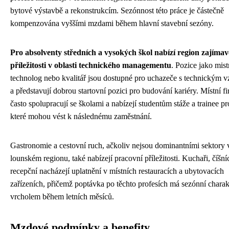
bytové výstavbě a rekonstrukcím. Sezónnost této práce je částečně
kompenzována vyššími mzdami během hlavní stavební sezóny.
Pro absolventy středních a vysokých škol nabízí region zajímav
příležitosti v oblasti technického managementu
. Pozice jako mist
technolog nebo kvalitář jsou dostupné pro uchazeče s technickým 
a představují dobrou startovní pozici pro budování kariéry. Místní f
často spolupracují se školami a nabízejí studentům stáže a trainee p
které mohou vést k následnému zaměstnání.
Gastronomie a cestovní ruch, ačkoliv nejsou dominantními sektory 
lounském regionu, také nabízejí pracovní příležitosti. Kuchaři, číšníc
recepční nacházejí uplatnění v místních restauracích a ubytovacích
zařízeních, přičemž poptávka po těchto profesích má sezónní charak
vrcholem během letních měsíců.
Mzdové podmínky a benefity