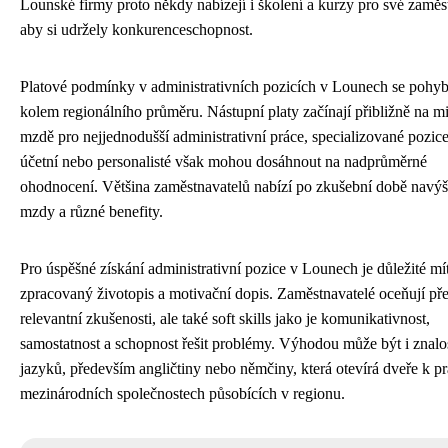
Lounské firmy proto někdy nabízejí i školení a kurzy pro své zaměs
aby si udržely konkurenceschopnost.
Platové podmínky v administrativních pozicích v Lounech se pohyb
kolem regionálního průměru. Nástupní platy začínají přibližně na m
mzdě pro nejjednodušší administrativní práce, specializované pozic
účetní nebo personalisté však mohou dosáhnout na nadprůměrné
ohodnocení. Většina zaměstnavatelů nabízí po zkušební době navýš
mzdy a různé benefity.
Pro úspěšné získání administrativní pozice v Lounech je důležité mí
zpracovaný životopis a motivační dopis. Zaměstnavatelé oceňují př
relevantní zkušenosti, ale také soft skills jako je komunikativnost,
samostatnost a schopnost řešit problémy. Výhodou může být i znalos
jazyků, především angličtiny nebo němčiny, která otevírá dveře k pr
mezinárodních společnostech působících v regionu.