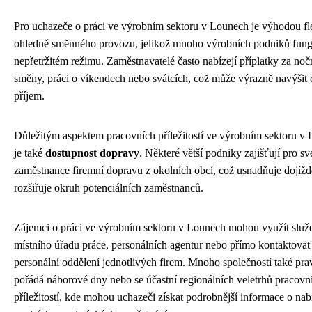
Pro uchazeče o práci ve výrobním sektoru v Lounech je výhodou fle
ohledně směnného provozu, jelikož mnoho výrobních podniků fung
nepřetržitém režimu. Zaměstnavatelé často nabízejí příplatky za noč
směny, práci o víkendech nebo svátcích, což může výrazně navýšit
příjem.
Důležitým aspektem pracovních příležitostí ve výrobním sektoru v
je také
dostupnost dopravy
. Některé větší podniky zajišťují pro sv
zaměstnance firemní dopravu z okolních obcí, což usnadňuje dojížd
rozšiřuje okruh potenciálních zaměstnanců.
Zájemci o práci ve výrobním sektoru v Lounech mohou využít služ
místního úřadu práce, personálních agentur nebo přímo kontaktovat
personální oddělení jednotlivých firem. Mnoho společností také pra
pořádá náborové dny nebo se účastní regionálních veletrhů pracovn
příležitostí, kde mohou uchazeči získat podrobnější informace o na