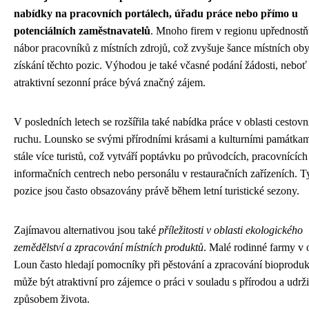
nabídky na pracovních portálech, úřadu práce nebo přímo u
potenciálních zaměstnavatelů
. Mnoho firem v regionu upřednostň
nábor pracovníků z místních zdrojů, což zvyšuje šance místních oby
získání těchto pozic. Výhodou je také včasné podání žádosti, neboť
atraktivní sezonní práce bývá značný zájem.
V posledních letech se rozšířila také nabídka práce v oblasti cestov
ruchu. Lounsko se svými přírodními krásami a kulturními památkam
stále více turistů, což vytváří poptávku po průvodcích, pracovnících
informačních centrech nebo personálu v restauračních zařízeních. T
pozice jsou často obsazovány právě během letní turistické sezony.
Zajímavou alternativou jsou také
příležitosti v oblasti ekologického
zemědělství a zpracování místních produktů
. Malé rodinné farmy v 
Loun často hledají pomocníky při pěstování a zpracování bioproduk
může být atraktivní pro zájemce o práci v souladu s přírodou a udrž
způsobem života.