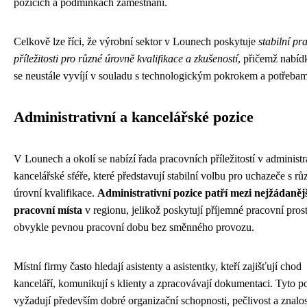
pozicích a podmínkách zaměstnání.
Celkově lze říci, že výrobní sektor v Lounech poskytuje
stabilní pr
příležitosti pro různé úrovně kvalifikace a zkušeností
, přičemž nabíd
se neustále vyvíjí v souladu s technologickým pokrokem a potřebam
Administrativní a kancelářské pozice
V Lounech a okolí se nabízí řada pracovních příležitostí v administr
kancelářské sféře, které představují stabilní volbu pro uchazeče s r
úrovní kvalifikace.
Administrativní pozice patří mezi nejžádaněj
pracovní místa
v regionu, jelikož poskytují příjemné pracovní prost
obvykle pevnou pracovní dobu bez směnného provozu.
Místní firmy často hledají asistenty a asistentky, kteří zajišťují chod
kanceláří, komunikují s klienty a zpracovávají dokumentaci. Tyto p
vyžadují především dobré organizační schopnosti, pečlivost a znalos