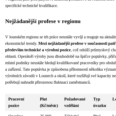
specifické technické kvalifikace.
Nejžádanější profese v regionu
V lounském regionu se trh práce neustále vyvíjí a reaguje na aktuáln
ekonomické trendy.
Mezi nejžádanější profese v současnosti patř
především technické a výrobní pozice
, což odráží průmyslový ch
oblasti. Operátoři výroby jsou dlouhodobě na špičce poptávky, při
místní podniky neustále hledají kvalifikované pracovníky pro obsluh
a zařízení. Tato poptávka je způsobena přítomností několika význ
výrobních závodů v Lounech a okolí, které rozšiřují své kapacity n
potřebují nahradit přirozenou fluktuaci zaměstnanců.
Pracovní
Plat
Požadované
Typ
L
pozice
(Kč/měsíc)
vzdělání
úvazku