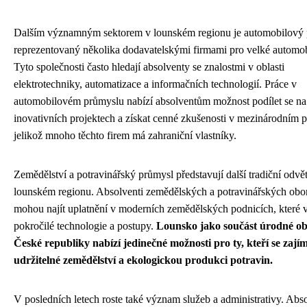
Dalším významným sektorem v lounském regionu je automobilový 
reprezentovaný několika dodavatelskými firmami pro velké automob
Tyto společnosti často hledají absolventy se znalostmi v oblasti
elektrotechniky, automatizace a informačních technologií. Práce v
automobilovém průmyslu nabízí absolventům možnost podílet se na
inovativních projektech a získat cenné zkušenosti v mezinárodním pr
jelikož mnoho těchto firem má zahraniční vlastníky.
Zemědělství a potravinářský průmysl představují další tradiční odvět
lounském regionu. Absolventi zemědělských a potravinářských obo
mohou najít uplatnění v moderních zemědělských podnicích, které v
pokročilé technologie a postupy.
Lounsko jako součást úrodné obl
České republiky nabízí jedinečné možnosti pro ty, kteří se zajím
udržitelné zemědělství a ekologickou produkci potravin.
V posledních letech roste také význam služeb a administrativy. Abso