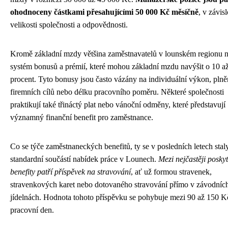
ohodnoceny částkami přesahujícími 50 000 Kč měsíčně
, v závisl
velikosti společnosti a odpovědnosti.
Kromě základní mzdy většina zaměstnavatelů v lounském regionu n
systém bonusů a prémií, které mohou základní mzdu navýšit o 10 a
procent. Tyto bonusy jsou často vázány na individuální výkon, plně
firemních cílů nebo délku pracovního poměru. Některé společnosti
praktikují také třináctý plat nebo vánoční odměny, které představují
významný finanční benefit pro zaměstnance.
Co se týče zaměstnaneckých benefitů, ty se v posledních letech stal
standardní součástí nabídek práce v Lounech.
Mezi nejčastěji posky
benefity patří příspěvek na stravování
, ať už formou stravenek,
stravenkových karet nebo dotovaného stravování přímo v závodníc
jídelnách. Hodnota tohoto příspěvku se pohybuje mezi 90 až 150 K
pracovní den.