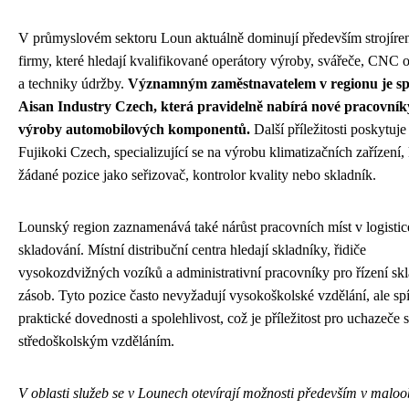
V průmyslovém sektoru Loun aktuálně dominují především strojíre
firmy, které hledají kvalifikované operátory výroby, svářeče, CNC 
a techniky údržby.
Významným zaměstnavatelem v regionu je sp
Aisan Industry Czech, která pravidelně nabírá nové pracovník
výroby automobilových komponentů.
Další příležitosti poskytuje
Fujikoki Czech, specializující se na výrobu klimatizačních zařízení,
žádané pozice jako seřizovač, kontrolor kvality nebo skladník.
Lounský region zaznamenává také nárůst pracovních míst v logistic
skladování. Místní distribuční centra hledají skladníky, řidiče
vysokozdvižných vozíků a administrativní pracovníky pro řízení s
zásob. Tyto pozice často nevyžadují vysokoškolské vzdělání, ale sp
praktické dovednosti a spolehlivost, což je příležitost pro uchazeče 
středoškolským vzděláním.
V oblasti služeb se v Lounech otevírají možnosti především v malo