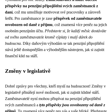
příspěvky na penzijní připojištění svých zaměstnanců z
daní
, což mu umožňuje motivovat své pracovníky a zároveň
šetřit. Pro zaměstnance je zase
příspěvek od zaměstnavatele
osvobozen od daně z příjmu
, což znamená více peněz na jejich
osobním penzijním účtu.
Představte si, že každý měsíc dostáváte
od svého zaměstnavatele kromě výplaty i malý dárek do
budoucna.
Díky daňovým výhodám se tak penzijní připojištění
stává ještě dostupnějším a výhodnějším nástrojem, jak si zajistit
finanční klid na stáří.
Změny v legislativě
Dobré zprávy pro všechny, kteří myslí na budoucnost! Změny v
legislativě přinášejí nové možnosti, jak si zajistit klidné stáří.
Zaměstnavatelé nyní mohou přispívat na penzijní připojištění
svých zaměstnanců a
tyto příspěvky jsou osvobozeny od daně z
příjmů
. To znamená více peněz pro vás a vaše blízké. Představte