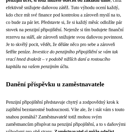
penzijní účet, si totiž můžete odečíst od základu daně
, čímž
efektivně snižujete daňovou zátěž. Tuto výhodu ocení každý,
kdo chce mít své finance pod kontrolou a zároveň myslí na to,
co bude za pár let. Představte si, že si každý měsíc odložíte pár
stovek na penzijní připojištění. Nejenže si tím budujete finanční
rezervu na stáří, ale zároveň snižujete svou daňovou povinnost.
Je to skvělý pocit, vědět, že děláte něco pro sebe a zároveň
šetříte peníze.
Investice do penzijního připojištění se vám tak
vrací hned dvakrát – v podobě nižších daní a rostoucího
kapitálu na vašem penzijním účtu.
Danění příspěvku u zaměstnavatele
Penzijní připojištění představuje chytrý a zodpovědný krok k
zajištění bezstarostné budoucnosti. Víte ale, že i stát vám s touto
snahou pomáhá? Zaměstnavatelé totiž mohou svým
zaměstnancům přispívat na penzijní připojištění, a to s daňovými
výhodami pro obě strany.
Zaměstnavatel si může odečíst