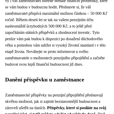
vy i váš zaměstnavatel ušetříte nemalé finanční prostředky, které
se vám budou v budoucnu hodit. Představte si, že váš
zaměstnavatel přispívá maximální možnou částkou – 50 000 Kč
ročně. Během deseti let se tak na vašem penzijním účtu
nashromáždí úctyhodných 500 000 Kč, a to ještě před
započítáním státních příspěvků a zhodnocení investic. Tyto
peníze vám pak budou k dispozici po dosažení důchodového
věku a pomohou vám udržet si vysoký životní standard i v této
etapě života. Neváhejte se proto informovat u svého
zaměstnavatele o možnostech penzijního připojištění a začněte
budovat svou lepší finanční budoucnost již dnes.
Danění příspěvku u zaměstnance
Zaměstnanecké příspěvky na penzijní připojištění představují
skvělou možnost, jak si zajistit bezstarostnější budoucnost a
zároveň ušetřit na daních.
Příspěvky, které si posíláte na svůj