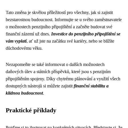
Tato změna je skvělou příležitostí pro všechny, jak si zajistit
bezstarostnou budoucnost. Informujte se u svého zaměstnavatele
o možnostech penzijního připojištění a začněte budovat své
finanční zázemí už dnes.
Investice do penzijního připojištění se
vám vyplatí
, ať už jste na začátku své kariéry, nebo se blížíte
důchodovému věku.
Nezapomeňte se také informovat o dalších možnostech
daňových úlev a státních příspěvků, které jsou s penzijním
připojištěním spojeny. Díky chytrému plánování a využití všech
dostupných nástrojů si můžete zajistit
finanční stabilitu a
klidnou budoucnost
.
Praktické příklady
Pojďme si to ilustrovat na konkrétních situacích. Představte si, že