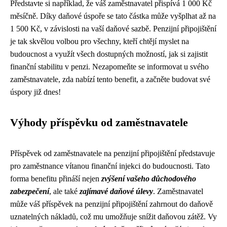
Představte si například, že váš zaměstnavatel přispívá 1 000 Kč
měsíčně. Díky daňové úspoře se tato částka může vyšplhat až na
1 500 Kč, v závislosti na vaší daňové sazbě. Penzijní připojištění
je tak skvělou volbou pro všechny, kteří chtějí myslet na
budoucnost a využít všech dostupných možností, jak si zajistit
finanční stabilitu v penzi. Nezapomeňte se informovat u svého
zaměstnavatele, zda nabízí tento benefit, a začněte budovat své
úspory již dnes!
Výhody příspěvku od zaměstnavatele
Příspěvek od zaměstnavatele na penzijní připojištění představuje
pro zaměstnance vítanou finanční injekci do budoucnosti. Tato
forma benefitu přináší nejen
zvýšení vašeho důchodového
zabezpečení
, ale také
zajímavé daňové úlevy
. Zaměstnavatel
může váš příspěvek na penzijní připojištění zahrnout do daňově
uznatelných nákladů, což mu umožňuje snížit daňovou zátěž. Vy