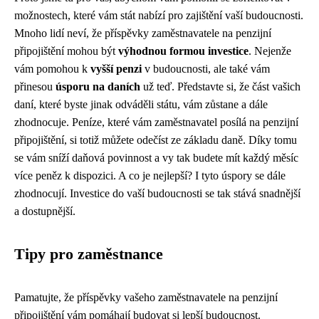
možnostech, které vám stát nabízí pro zajištění vaší budoucnosti.
Mnoho lidí neví, že příspěvky zaměstnavatele na penzijní
připojištění mohou být
výhodnou formou investice
. Nejenže
vám pomohou k
vyšší penzi
v budoucnosti, ale také vám
přinesou
úsporu na daních
už teď. Představte si, že část vašich
daní, které byste jinak odváděli státu, vám zůstane a dále
zhodnocuje. Peníze, které vám zaměstnavatel posílá na penzijní
připojištění, si totiž můžete odečíst ze základu daně. Díky tomu
se vám sníží daňová povinnost a vy tak budete mít každý měsíc
více peněz k dispozici. A co je nejlepší? I tyto úspory se dále
zhodnocují. Investice do vaší budoucnosti se tak stává snadnější
a dostupnější.
Tipy pro zaměstnance
Pamatujte, že příspěvky vašeho zaměstnavatele na penzijní
připojištění vám pomáhají budovat si lepší budoucnost.