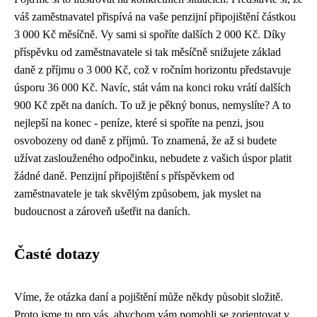
váš zaměstnavatel přispívá na vaše penzijní připojištění částkou
3 000 Kč měsíčně. Vy sami si spoříte dalších 2 000 Kč. Díky
příspěvku od zaměstnavatele si tak měsíčně snižujete základ
daně z příjmu o 3 000 Kč, což v ročním horizontu představuje
úsporu 36 000 Kč. Navíc, stát vám na konci roku vrátí dalších
900 Kč zpět na daních. To už je pěkný bonus, nemyslíte? A to
nejlepší na konec - peníze, které si spoříte na penzi, jsou
osvobozeny od daně z příjmů. To znamená, že až si budete
užívat zaslouženého odpočinku, nebudete z vašich úspor platit
žádné daně. Penzijní připojištění s příspěvkem od
zaměstnavatele je tak skvělým způsobem, jak myslet na
budoucnost a zároveň ušetřit na daních.
Časté dotazy
Víme, že otázka daní a pojištění může někdy působit složitě.
Proto jsme tu pro vás, abychom vám pomohli se zorientovat v