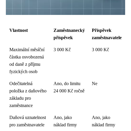
Vlastnost
Zaměstnanecký
Příspěvek
příspěvek
zaměstnavatele
Maximální měsíční
3 000 Kč
3 000 Kč
částka osvobozená
od daně z příjmu
fyzických osob
Odečitatelná
Ano, do limitu
Ne
položka z daňového
24 000 Kč ročně
základu pro
zaměstnance
Daňová uznatelnost
Ano, jako
Ano, jako
pro zaměstnavatele
náklad firmy
náklad firmy