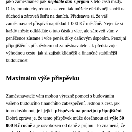
jako zaměstnanec pak
neplatíte daň z příjmů
z této části mzdy.
Díky tomuto chytrému nastavení tak můžete efektivněji spořit na
důchod a zároveň šetřit na daních. Představte si, že váš
zaměstnavatel přispívá například 1 000 Kč měsíčně. Nejenže si
každý měsíc odkládáte o tuto částku více, ale zároveň vám v
peněžence zůstane i více peněz díky daňovým úsporám. Penzijní
připojištění s příspěvkem od zaměstnavatele tak představuje
výhodnou cestu, jak si zajistit klidnější a finančně stabilnější
budoucnost.
Maximální výše příspěvku
Zaměstnavatelé vám mohou výrazně pomoci s budováním
vašeho budoucího finančního zabezpečení. Jednou z cest, jak
toho dosáhnout, je i jejich
příspěvek na penzijní připojištění
.
Dobrá zpráva je, že tento příspěvek může dosáhnout až
výše 50
000 Kč ročně
a je osvobozen od daně z příjmu. To znamená, že