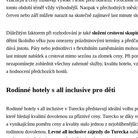
tomto období téměř vždy výhodnější. Naopak v přechodných měsící
červen nebo září můžete narazit na skutečně zajímavé last minute sl
Důležitým faktorem při rozhodování je také
složení cestovní skupi
dětmi školního věku jsou omezeny prázdninovými termíny a předča
dává jistotu. Páry nebo jednotlivci s flexibilním zaměstnáním moho
last minute nabídek a cestovat mimo sezónu za zlomek ceny. Při p
nezapomínejte zohlednit všechny zahrnuté služby, kvalitu hotelu, v
a hodnocení předchozích hostů.
Rodinné hotely s all inclusive pro děti
Rodinné hotely s all inclusive v Turecku představují ideální volbu p
které hledají kvalitní dovolenou za příznivé ceny. Turecko se díky 
a vynikajícímu poměru ceny a kvality stalo jednou z nejoblíbenějšíc
rodinnou dovolenou.
Levné all inclusive zájezdy do Turecka
nabí