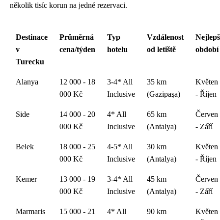
několik tisíc korun na jedné rezervaci.
Destinace
Průměrná
Typ
Vzdálenost
Nejlepš
v
cena/týden
hotelu
od letiště
období
Turecku
Alanya
12 000 - 18
3-4* All
35 km
Květen
000 Kč
Inclusive
(Gazipaşa)
- Říjen
Side
14 000 - 20
4* All
65 km
Červen
000 Kč
Inclusive
(Antalya)
- Září
Belek
18 000 - 25
4-5* All
30 km
Květen
000 Kč
Inclusive
(Antalya)
- Říjen
Kemer
13 000 - 19
3-4* All
45 km
Červen
000 Kč
Inclusive
(Antalya)
- Září
Marmaris
15 000 - 21
4* All
90 km
Květen