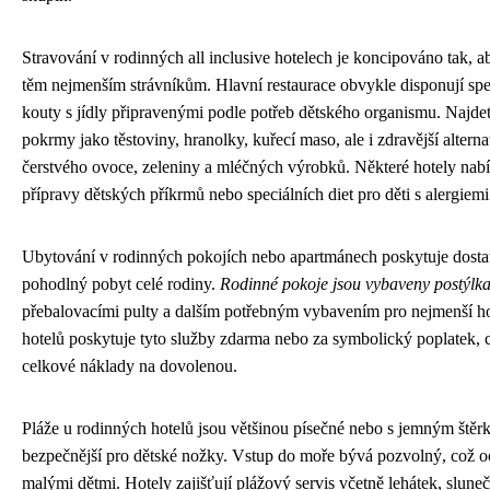
Stravování v rodinných all inclusive hotelech je koncipováno tak, 
těm nejmenším strávníkům. Hlavní restaurace obvykle disponují sp
kouty s jídly připravenými podle potřeb dětského organismu. Najde
pokrmy jako těstoviny, hranolky, kuřecí maso, ale i zdravější alterna
čerstvého ovoce, zeleniny a mléčných výrobků. Některé hotely nabí
přípravy dětských příkrmů nebo speciálních diet pro děti s alergiemi
Ubytování v rodinných pokojích nebo apartmánech poskytuje dostat
pohodlný pobyt celé rodiny.
Rodinné pokoje jsou vybaveny postýlk
přebalovacími pulty a dalším potřebným vybavením pro nejmenší 
hotelů poskytuje tyto služby zdarma nebo za symbolický poplatek, c
celkové náklady na dovolenou.
Pláže u rodinných hotelů jsou většinou písečné nebo s jemným štěr
bezpečnější pro dětské nožky. Vstup do moře bývá pozvolný, což o
malými dětmi. Hotely zajišťují plážový servis včetně lehátek, slune