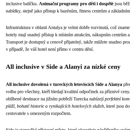
inclusive balíčku.
Animační programy pro děti i dospělé
jsou běž
nabídky, stejně jako přístup k bazénům, fitness centrům a základn
Infrastruktura v oblasti Antalya je velmi dobře rozvinutá, což znamen
hotely mají snadný přístup k místním atrakcím, nákupním centrům a
Transport je dostupný a cenově přijatelný, takže můžete snadno pro
v případě, že váš hotel není přímo v centru dění.
All inclusive v Side a Alanyi za nízké ceny
All inclusive dovolená v tureckých letoviscích Side a Alanya
před
volbu pro všechny, kteří hledají kvalitní odpočinek za příznivé ceny
oblíbené destinace na jižním pobřeží Turecka nabízejí
perfektní kom
pláží, bohaté historie a vynikajících hotelových služeb
, které jsou d
cestovatele s omezeným rozpočtem.
Side je starověké přístavní město, které okouzluje návštěvníky svý