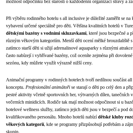
možnost odpočinku bez starostí o každodenní organizaci stravy a zá
Při výběru rodinného hotelu s all inclusive je důležité zaměřit se na
vybavení určené speciálně pro děti. Většina kvalitních hotelů v Tur
dětskými bazény s vodními skluzavkami
, které jsou bezpečné a 
různým věkovým kategoriím. Menší děti ocení mělké brouzdaliště s
zatímco starší děti si užijí adrenalinové aquaparky s různými atrakc
často nabízejí i vyhřívané bazény, což oceníte zejména při dovolen
sezónu, kdy můžete využít výrazně nižší ceny.
Animační programy v rodinných hotelech tvoří nedílnou součást all 
konceptu.
Profesionální animátoři
se starají o děti po celý den a při
pestré aktivity včetně sportovních her, výtvarných dílen, tanečních 
večerních minidicích. Rodiče tak mají možnost odpočinout si u baz
hotelové wellness služby, zatímco jejich děti jsou v bezpečí a pod 
kvalifikovaného personálu. Mnoho hotelů nabízí
dětské kluby roz
věkových kategorií
, kde se programy přizpůsobují potřebám a záj
skupin.