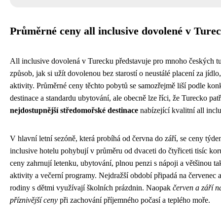
Průměrné ceny all inclusive dovolené v Ture
All inclusive dovolená v Turecku představuje pro mnoho českých tur
způsob, jak si užít dovolenou bez starostí o neustálé placení za jídlo,
aktivity. Průměrné ceny těchto pobytů se samozřejmě liší podle kon
destinace a standardu ubytování, ale obecně lze říci, že Turecko pat
nejdostupnější středomořské destinace
nabízející kvalitní all incl
V hlavní letní sezóně, která probíhá od června do září, se ceny týde
inclusive hotelu pohybují v průměru od dvaceti do čtyřiceti tisíc ko
ceny zahrnují letenku, ubytování, plnou penzi s nápoji a většinou ta
aktivity a večerní programy. Nejdražší období připadá na červenec 
rodiny s dětmi využívají školních prázdnin. Naopak
červen a září n
příznivější ceny
při zachování příjemného počasí a teplého moře.