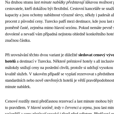
Na druhou stranu
last minute nabídky představují lákavou možnost
p
cestovatele, kteří dokážou být flexibilní. Cestovní kanceláře se snaží
kapacity a jsou ochotny nabídnout výrazné slevy, někdy i padesát a
procent z původní ceny. Turecko patří mezi destinace, kde jsou last
poměrně časté, zejména mimo hlavní sezónu. Pokud nemáte pevně 
dovolené a nevadí vám případná nejistota ohledně konkrétního hotel
značnou částku.
Při srovnávání těchto dvou variant je důležité
sledovat cenový výv
hotelů
a destinací v Turecku. Některé prémiové hotely s all inclusi
málokdy snižují ceny na poslední chvíli, protože si udržují vysokou
kvalitě služeb. V takovém případě se vyplatí rezervovat s předstih
standardních nebo nově otevřených hotelů je větší pravděpodobnos
minute nabídek.
Cenové rozdíly mezi předčasnou rezervací a last minute mohou být 
to pravidlem.
V hlavní sezóně, tedy v červenci a srpnu
, jsou last mi
vzácnější a ceny zůstávají vysoké i těsně před odletem. Předčasná r