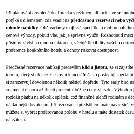
Při plánování dovolené do Turecka s režimem all inclusive se mnoh
potýká s dilematem, zda vsadit na
předčasnou rezervaci nebo vyčk
minute nabídky
. Obě varianty mají svá specifika a mohou nabídno
cenové výhody, pokud víte, jak je správně využít. Rozhodnutí mez
přístupy závisí na mnoha faktorech, včetně flexibility vašeho cestov
preference konkrétního hotelu a ochoty riskovat dostupnost.
Předčasné rezervace nabízejí především
klid a jistotu
, že si zajistít
termín, který si přejete. Cestovní kanceláře často poskytují speciální 
si zarezervují dovolenou několik měsíců dopředu. Tyto early bird 
znamenat úsporu až třiceti procent z běžné ceny zájezdu. Výhodou 
rozložit platbu na několik splátek, což finančně ulehčí rodinám s dě
nákladnější dovolenou. Při rezervaci s předstihem máte navíc širší 
můžete si vybrat preferovanou polohu v hotelu a máte dostatek času
náležitostí.