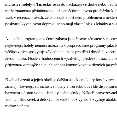
inclusive hotely v Turecku
se často nacházejí ve druhé nebo třetí l
může znamenat pětiminutovou až patnáctiminutovou procházku k p
však v recenzích uvádí, že tato vzdálenost není problémem a někter
poskytují kyvadlovou dopravu nebo mají vlastní pláž s lehátky a sl
Animační programy a večerní zábava jsou častým tématem v recenz
nejlevnější hotely nemusí nabízet tak propracované programy jako lu
většina z nich poskytuje základní animace pro děti i dospělé, večern
živou hudbu. Hosté v hodnoceních vyzdvihují především
snahu ani
příjemnou atmosféru
a jejich ochotu komunikovat v různých jazycíc
Kvalita bazénů a jejich okolí je dalším aspektem, který hosté v rece
zmiňují. Levnější all inclusive hotely v Turecku obvykle disponují 
bazénem s čistou vodou, lehátky a slunečníky. Někteří provozovatel
vodních skluzavek a dětských bazénků, což výrazně zvyšuje atraktiv
rodiny s dětmi.