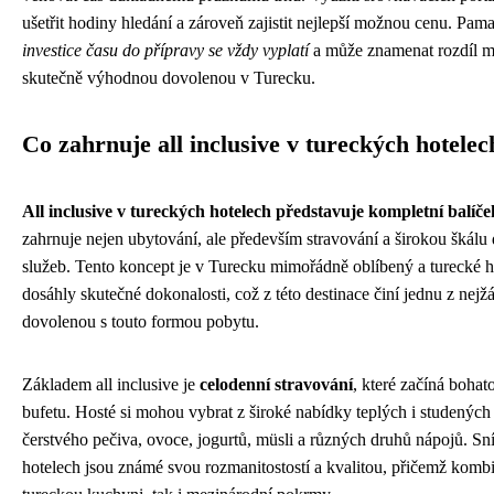
ušetřit hodiny hledání a zároveň zajistit nejlepší možnou cenu. Pamat
investice času do přípravy se vždy vyplatí
a může znamenat rozdíl m
skutečně výhodnou dovolenou v Turecku.
Co zahrnuje all inclusive v tureckých hotelec
All inclusive v tureckých hotelech představuje kompletní balíče
zahrnuje nejen ubytování, ale především stravování a širokou škálu d
služeb. Tento koncept je v Turecku mimořádně oblíbený a turecké 
dosáhly skutečné dokonalosti, což z této destinace činí jednu z nejž
dovolenou s touto formou pobytu.
Základem all inclusive je
celodenní stravování
, které začíná boha
bufetu. Hosté si mohou vybrat z široké nabídky teplých i studenýc
čerstvého pečiva, ovoce, jogurtů, müsli a různých druhů nápojů. Sn
hotelech jsou známé svou rozmanitostostí a kvalitou, přičemž kombin