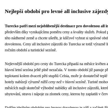
Nejlepší období pro levné all inclusive zájezd
Turecko patří mezi nejoblíbenější destinace pro dovolenou all i
především díky vynikajícímu poměru ceny a kvality služeb. Pokud p
této nádherné země a chcete ušetřit, je klíčové vybrat si správné obd
dovolenou. Ceny all inclusive zájezdů do Turecka se totiž výrazně liš
ročním období a turistické sezóně.
Nejlevnější období pro cesty do Turecka připadá na měsíce květen 
hlavní letní sezóna ještě plně nezačala. V tomto období již panuje p
teplotami kolem dvaceti pěti stupňů Celsia, moře je dostatečně tepl
hotely nabízejí
výrazně nižší ceny než v hlavní sezóně
. Turisté moho
měsících najít skutečně výhodné nabídky all inclusive zájezdů, které
ubytování, stravu i nápoje za zlomek ceny, kterou by zaplatili v čer
Dalším ideálním obdobím pro levnou dovolenou je září a začátek ří