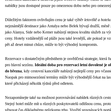
nabídky jsou dostupné pouze po omezenou dobu nebo pro omezený 
Důležitým faktorem ovlivňujím cenu je také
výběr letoviště a hotelu
nejznámější destinace jako Antalya nebo Belek bývají dražší, méně
jako Alanya, Side nebo Kemer nabízejí stejnou kvalitu služeb za výr
ceny. Hotely vzdálenější od pláže jsou také levnější, ale pokud je v
pět až deset minut chůze, může to být výhodný kompromis.
Rezervace s dostatečným předstihem je osvědčená strategie, která 
pro hlavní sezónu.
Ideální doba pro rezervaci letní dovolené je 
do března
, kdy cestovní kanceláře nabízejí nejlepší ceny pro včasn
Naopak pro mimosezónní termíny může být výhodnější čekat na las
které přicházejí několik týdnů před odletem.
Nezapomínejte také na možnost porovnávání nabídek různých cesto
Stejný hotel může mít u různých poskytovatelů odlišnou cenu, proto
věnovat čas důkladnému průzkumu trhu. Využití srovnávacích por