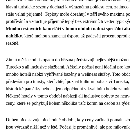
hlavní turistické sezóny dochází k výraznému poklesu cen, zatímco 
stále velmi příjemné. Teploty moře dosahují v září svého maxima po
prohřívání a vzduch je příjemně teplý bez extrémních veder typickýc
Mnoho cestovních kanceláří v tomto období nabízí speciální akc
nabídky
, které mohou znamenat úsporu až padesáti procent oproti 
sezóně.
Zimní měsíce od listopadu do března představují nejlevnější možnost
Turecko s all inclusive službami. Ačkoliv počasí není ideální pro ko
mnoho hotelů nabízí vyhřívané bazény a wellness služby. Toto obd
především pro turisty, kteří chtějí poznat kulturní bohatství Turecka, 
historické památky nebo si jen odpočinout v kvalitním hotelu za mi
Některé hotely v tomto období nabízejí all inclusive pobyty za neuv
ceny, které se pohybují kolem několika tisíc korun na osobu za týde
Duben představuje přechodné období, kdy ceny začínají pomalu stou
jsou výrazně nižší než v létě. Počasí je proměnlivé, ale pro milovník