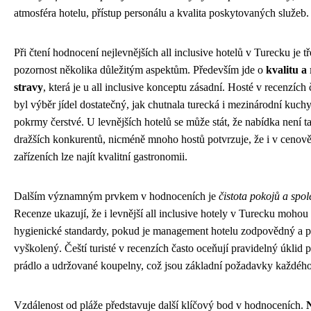
atmosféra hotelu, přístup personálu a kvalita poskytovaných služeb.
Při čtení hodnocení nejlevnějších all inclusive hotelů v Turecku je t
pozornost několika důležitým aspektům. Především jde o
kvalitu a
stravy
, která je u all inclusive konceptu zásadní. Hosté v recenzích 
byl výběr jídel dostatečný, jak chutnala turecká i mezinárodní kuch
pokrmy čerstvé. U levnějších hotelů se může stát, že nabídka není ta
dražších konkurentů, nicméně mnoho hostů potvrzuje, že i v cenov
zařízeních lze najít kvalitní gastronomii.
Dalším významným prvkem v hodnoceních je
čistota pokojů a spo
Recenze ukazují, že i levnější all inclusive hotely v Turecku moho
hygienické standardy, pokud je management hotelu zodpovědný a p
vyškolený. Čeští turisté v recenzích často oceňují pravidelný úklid p
prádlo a udržované koupelny, což jsou základní požadavky každého
Vzdálenost od pláže představuje další klíčový bod v hodnoceních.
N