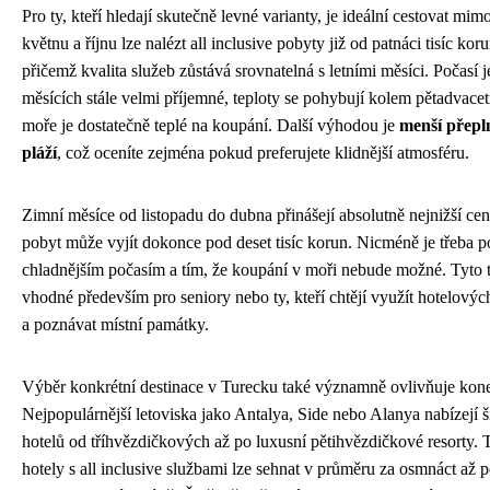
Pro ty, kteří hledají skutečně levné varianty, je ideální cestovat mi
květnu a říjnu lze nalézt all inclusive pobyty již od patnáci tisíc kor
přičemž kvalita služeb zůstává srovnatelná s letními měsíci. Počasí j
měsících stále velmi příjemné, teploty se pohybují kolem pětadvacet
moře je dostatečně teplé na koupání. Další výhodou je
menší přepl
pláží
, což oceníte zejména pokud preferujete klidnější atmosféru.
Zimní měsíce od listopadu do dubna přinášejí absolutně nejnižší ce
pobyt může vyjít dokonce pod deset tisíc korun. Nicméně je třeba po
chladnějším počasím a tím, že koupání v moři nebude možné. Tyto 
vhodné především pro seniory nebo ty, kteří chtějí využít hotelovýc
a poznávat místní památky.
Výběr konkrétní destinace v Turecku také významně ovlivňuje kon
Nejpopulárnější letoviska jako Antalya, Side nebo Alanya nabízejí 
hotelů od tříhvězdičkových až po luxusní pětihvězdičkové resorty.
hotely s all inclusive službami lze sehnat v průměru za osmnáct až p