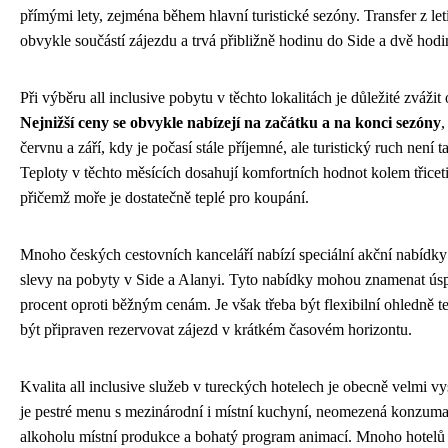
přímými lety, zejména během hlavní turistické sezóny. Transfer z leti
obvykle součástí zájezdu a trvá přibližně hodinu do Side a dvě hodi
Při výběru all inclusive pobytu v těchto lokalitách je důležité zváži
Nejnižší ceny se obvykle nabízejí na začátku a na konci sezóny
,
červnu a září, kdy je počasí stále příjemné, ale turistický ruch není t
Teploty v těchto měsících dosahují komfortních hodnot kolem třiceti
přičemž moře je dostatečně teplé pro koupání.
Mnoho českých cestovních kanceláří nabízí speciální akční nabídky 
slevy na pobyty v Side a Alanyi. Tyto nabídky mohou znamenat úsp
procent oproti běžným cenám. Je však třeba být flexibilní ohledně 
být připraven rezervovat zájezd v krátkém časovém horizontu.
Kvalita all inclusive služeb v tureckých hotelech je obecně velmi 
je pestré menu s mezinárodní i místní kuchyní, neomezená konzuma
alkoholu místní produkce a bohatý program animací. Mnoho hotelů 