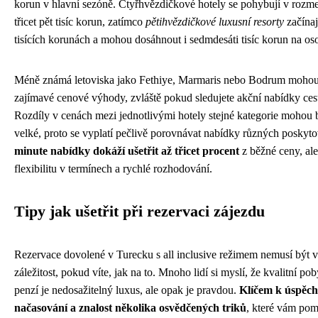
korun v hlavní sezóně. Čtyřhvězdičkové hotely se pohybují v rozme
třicet pět tisíc korun, zatímco
pětihvězdičkové luxusní resorty
začínají
tisících korunách a mohou dosáhnout i sedmdesáti tisíc korun na os
Méně známá letoviska jako Fethiye, Marmaris nebo Bodrum mohou
zajímavé cenové výhody, zvláště pokud sledujete akční nabídky ces
Rozdíly v cenách mezi jednotlivými hotely stejné kategorie mohou 
velké, proto se vyplatí pečlivě porovnávat nabídky různých poskyto
minute nabídky dokáží ušetřit až třicet procent
z běžné ceny, ale
flexibilitu v termínech a rychlé rozhodování.
Tipy jak ušetřit při rezervaci zájezdu
Rezervace dovolené v Turecku s all inclusive režimem nemusí být 
záležitost, pokud víte, jak na to. Mnoho lidí si myslí, že kvalitní po
penzí je nedosažitelný luxus, ale opak je pravdou.
Klíčem k úspěch
načasování a znalost několika osvědčených triků
, které vám pom