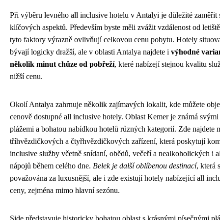
Při výběru levného all inclusive hotelu v Antalyi je důležité zaměřit
klíčových aspektů. Především byste měli zvážit vzdálenost od letiště
tyto faktory výrazně ovlivňují celkovou cenu pobytu. Hotely situo
bývají logicky dražší, ale v oblasti Antalya najdete i
výhodné varian
několik minut chůze od pobřeží
, které nabízejí stejnou kvalitu sl
nižší cenu.
Okolí Antalya zahrnuje několik zajímavých lokalit, kde můžete obje
cenově dostupné all inclusive hotely. Oblast Kemer je známá svý
plážemi a bohatou nabídkou hotelů různých kategorií. Zde najdete
tříhvězdičkových a čtyřhvězdičkových zařízení, která poskytují komp
inclusive služby včetně snídaní, obědů, večeří a nealkoholických i 
nápojů během celého dne.
Belek je další oblíbenou destinací
, která 
považována za luxusnější, ale i zde existují hotely nabízející all in
ceny, zejména mimo hlavní sezónu.
Side představuje historicky bohatou oblast s krásnými písečnými p