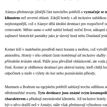
Alanya představuje jižnější část tureckého pobřeží a
vyznačuje se m
klimatem
než severní oblasti. Zdejší hotely s all inclusive nabídko
nejdostupnější, což z Alanye dělá ideální destinaci pro rozpočtově 
cestovatele. Město samo o sobě nabízí bohatý noční život, nákupní 
zajímavé historické památky jako je slavný hrad nebo Damlataš jes
Kemer leží v malebném prostředí mezi horami a mořem, což vytváří
atmosféru.
Hotely v této oblasti často kombinují all inclusive služby
přírodním krásám
okolí. Pláže jsou převážně oblázkovité, ale voda 
čistá. Kemer je oblíbenou destinací pro aktivní turisty, kteří chtějí 
odpočinek u moře s výlety do hor nebo poznáváním přírody.
Marmaris a Bodrum na egejském pobřeží nabízejí trochu odlišnou a
středomořské resorty.
Tyto destinace jsou známé svým kosmopol
charakterem
a přitahují mezinárodní klientelu. All inclusive hotel
být o něco dražší než v Antalyi, stále však představují výhodnou vari