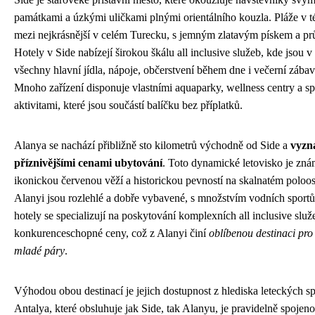
památkami a úzkými uličkami plnými orientálního kouzla. Pláže v tét
mezi nejkrásnější v celém Turecku, s jemným zlatavým pískem a 
Hotely v Side nabízejí širokou škálu all inclusive služeb, kde jsou 
všechny hlavní jídla, nápoje, občerstvení během dne i večerní zába
Mnoho zařízení disponuje vlastními aquaparky, wellness centry a s
aktivitami, které jsou součástí balíčku bez příplatků.
Alanya se nachází přibližně sto kilometrů východně od Side a
vyzna
příznivějšími cenami ubytování
. Toto dynamické letovisko je zn
ikonickou červenou věží a historickou pevností na skalnatém poloos
Alanyi jsou rozlehlé a dobře vybavené, s množstvím vodních sportů a
hotely se specializují na poskytování komplexních all inclusive služ
konkurenceschopné ceny, což z Alanyi činí
oblíbenou destinaci pro 
mladé páry
.
Výhodou obou destinací je jejich dostupnost z hlediska leteckých sp
Antalya, které obsluhuje jak Side, tak Alanyu, je pravidelně spojen