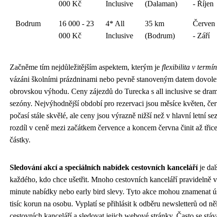
000 Kč
Inclusive
(Dalaman)
- Říjen
Bodrum
16 000 - 23
4* All
35 km
Červen
000 Kč
Inclusive
(Bodrum)
- Září
Začněme tím nejdůležitějším aspektem, kterým je
flexibilita v termí
vázáni školními prázdninami nebo pevně stanoveným datem dovole
obrovskou výhodu. Ceny zájezdů do Turecka s all inclusive se drama
sezóny. Nejvýhodnější období pro rezervaci jsou měsíce květen, červ
počasí stále skvělé, ale ceny jsou výrazně nižší než v hlavní letní 
rozdíl v ceně mezi začátkem července a koncem června činit až třic
částky.
Sledování akcí a speciálních nabídek cestovních kanceláří
je dal
každého, kdo chce ušetřit. Mnoho cestovních kanceláří pravidelně v
minute nabídky nebo early bird slevy. Tyto akce mohou znamenat ú
tisíc korun na osobu. Vyplatí se přihlásit k odběru newsletterů od ně
cestovních kanceláří a sledovat jejich webové stránky. Často se stává