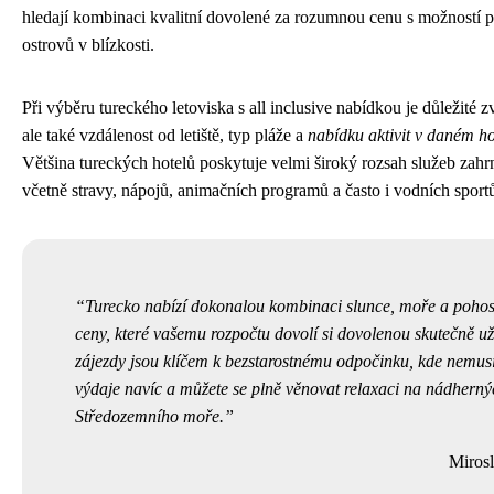
hledají kombinaci kvalitní dovolené za rozumnou cenu s možností 
ostrovů v blízkosti.
Při výběru tureckého letoviska s all inclusive nabídkou je důležité z
ale také vzdálenost od letiště, typ pláže a
nabídku aktivit v daném hot
Většina tureckých hotelů poskytuje velmi široký rozsah služeb zahr
včetně stravy, nápojů, animačních programů a často i vodních sport
Turecko nabízí dokonalou kombinaci slunce, moře a pohost
ceny, které vašemu rozpočtu dovolí si dovolenou skutečně užít
zájezdy jsou klíčem k bezstarostnému odpočinku, kde nemusí
výdaje navíc a můžete se plně věnovat relaxaci na nádherný
Středozemního moře.
Miros