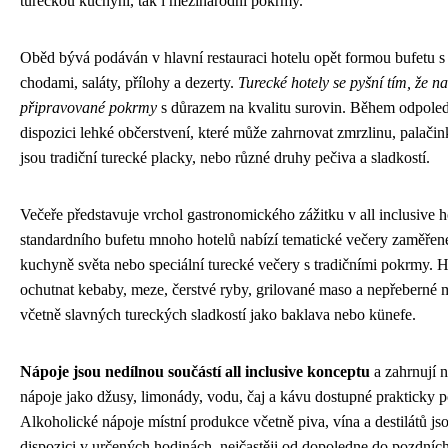
tureckou kuchyni, tak i mezinárodní pokrmy.
Oběd bývá podáván v hlavní restauraci hotelu opět formou bufetu s
chodami, saláty, přílohy a dezerty.
Turecké hotely se pyšní tím, že na
připravované pokrmy
s důrazem na kvalitu surovin. Během odpoled
dispozici lehké občerstvení, které může zahrnovat zmrzlinu, palači
jsou tradiční turecké placky, nebo různé druhy pečiva a sladkostí.
Večeře představuje vrchol gastronomického zážitku v all inclusive 
standardního bufetu mnoho hotelů nabízí tematické večery zaměřen
kuchyně světa nebo speciální turecké večery s tradičními pokrmy.
ochutnat kebaby, meze, čerstvé ryby, grilované maso a nepřeberné 
včetně slavných tureckých sladkostí jako baklava nebo künefe.
Nápoje jsou nedílnou součástí all inclusive konceptu
a zahrnují 
nápoje jako džusy, limonády, vodu, čaj a kávu dostupné prakticky p
Alkoholické nápoje místní produkce včetně piva, vína a destilátů js
dispozici v určených hodinách, nejčastěji od dopoledne do pozdníc