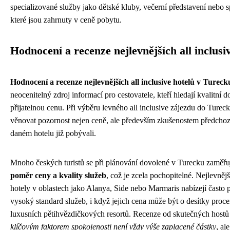
specializované služby jako dětské kluby, večerní představení nebo s
které jsou zahrnuty v ceně pobytu.
Hodnocení a recenze nejlevnějších all inclusi
Hodnocení a recenze nejlevnějších all inclusive hotelů v Tureck
neocenitelný zdroj informací pro cestovatele, kteří hledají kvalitní 
přijatelnou cenu. Při výběru levného all inclusive zájezdu do Tureck
věnovat pozornost nejen ceně, ale především zkušenostem předchozí
daném hotelu již pobývali.
Mnoho českých turistů se při plánování dovolené v Turecku zaměřu
poměr ceny a kvality služeb
, což je zcela pochopitelné. Nejlevnější
hotely v oblastech jako Alanya, Side nebo Marmaris nabízejí často 
vysoký standard služeb, i když jejich cena může být o desítky proce
luxusních pětihvězdičkových resortů. Recenze od skutečných hostů 
klíčovým faktorem spokojenosti není vždy výše zaplacené částky
, al