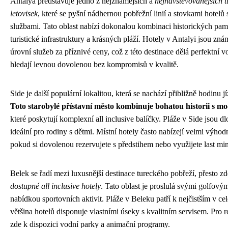
Antalya představuje jedno z nejznámějších a
nejnavštěvovanějších 
letovisek
, které se pyšní nádhernou pobřežní linií a stovkami hotelů s
službami. Tato oblast nabízí dokonalou kombinaci historických pa
turistické infrastruktury a krásných pláží. Hotely v Antalyi jsou z
úrovní služeb za příznivé ceny, což z této destinace dělá perfektní vo
hledají levnou dovolenou bez kompromisů v kvalitě.
Side je další populární lokalitou, která se nachází přibližně hodinu 
Toto starobylé přístavní město kombinuje bohatou historii s m
které poskytují komplexní all inclusive balíčky. Pláže v Side jsou dl
ideální pro rodiny s dětmi. Místní hotely často nabízejí velmi výho
pokud si dovolenou rezervujete s předstihem nebo využijete last mi
Belek se řadí mezi luxusnější destinace tureckého pobřeží, přesto zd
dostupné all inclusive hotely
. Tato oblast je proslulá svými golfovým
nabídkou sportovních aktivit. Pláže v Beleku patří k nejčistším v c
většina hotelů disponuje vlastními úseky s kvalitním servisem. Pro r
zde k dispozici vodní parky a animační programy.