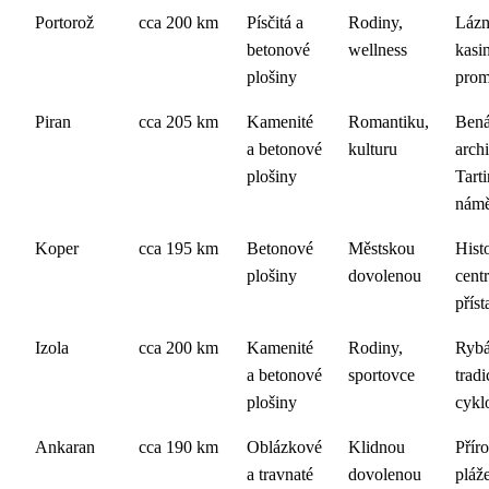
Portorož
cca 200 km
Písčitá a
Rodiny,
Lázn
betonové
wellness
kasi
plošiny
pro
Piran
cca 205 km
Kamenité
Romantiku,
Bená
a betonové
kulturu
archi
plošiny
Tart
námě
Koper
cca 195 km
Betonové
Městskou
Hist
plošiny
dovolenou
cent
příst
Izola
cca 200 km
Kamenité
Rodiny,
Rybá
a betonové
sportovce
tradi
plošiny
cykl
Ankaran
cca 190 km
Oblázkové
Klidnou
Přír
a travnaté
dovolenou
pláže