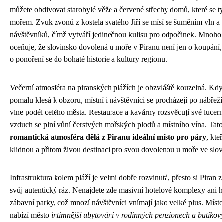
můžete obdivovat starobylé věže a červené střechy domů, které se t
mořem. Zvuk zvonů z kostela svatého Jiří se mísí se šuměním vln a 
návštěvníků, čímž vytváří jedinečnou kulisu pro odpočinek. Mnoho 
oceňuje, že slovinsko dovolená u moře v Piranu není jen o koupání, 
o ponoření se do bohaté historie a kultury regionu.
Večerní atmosféra na piranských plážích je obzvláště kouzelná. Kd
pomalu klesá k obzoru, místní i návštěvníci se procházejí po nábřeží
vine podél celého města. Restaurace a kavárny rozsvěcují své lucer
vzduch se plní vůní čerstvých mořských plodů a místního vína. Tat
romantická atmosféra dělá z Piranu ideální místo pro páry
, kte
klidnou a přitom živou destinaci pro svou dovolenou u moře ve slo
Infrastruktura kolem pláží je velmi dobře rozvinutá, přesto si Piran
svůj autentický ráz. Nenajdete zde masivní hotelové komplexy ani 
zábavní parky, což mnozí návštěvníci vnímají jako velké plus. Míst
nabízí město
intimnější ubytování v rodinných penzionech a butikov