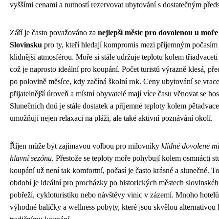
vyššími cenami a nutností rezervovat ubytování s dostatečným před
Září je často považováno za
nejlepší měsíc pro dovolenou u moře
Slovinsku
pro ty, kteří hledají kompromis mezi příjemným počasím
klidnější atmosférou. Moře si stále udržuje teplotu kolem třiadvaceti
což je naprosto ideální pro koupání. Počet turistů výrazně klesá, př
po polovině měsíce, kdy začíná školní rok. Ceny ubytování se vrace
přijatelnější úroveň a místní obyvatelé mají více času věnovat se ho
Slunečních dnů je stále dostatek a příjemné teploty kolem pětadvace
umožňují nejen relaxaci na pláži, ale také aktivní poznávání okolí.
Říjen může být zajímavou volbou pro milovníky
klidné dovolené 
hlavní sezónu
. Přestože se teploty moře pohybují kolem osmnácti s
koupání už není tak komfortní, počasí je často krásné a slunečné. T
období je ideální pro procházky po historických městech slovinské
pobřeží, cykloturistiku nebo návštěvy vinic v zázemí. Mnoho hotelů
výhodné balíčky a wellness pobyty, které jsou skvělou alternativou 