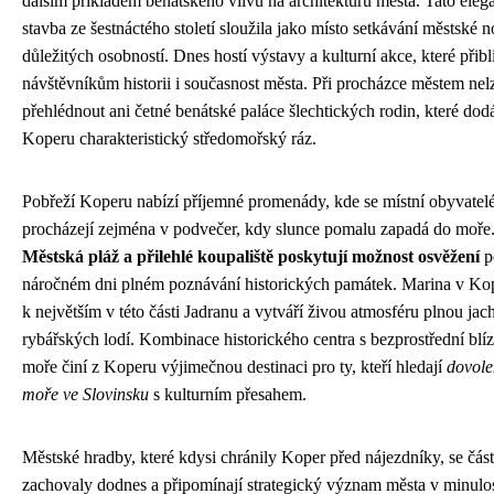
dalším příkladem benátského vlivu na architekturu města. Tato eleg
stavba ze šestnáctého století sloužila jako místo setkávání městské no
důležitých osobností. Dnes hostí výstavy a kulturní akce, které přibl
návštěvníkům historii i současnost města. Při procházce městem nel
přehlédnout ani četné benátské paláce šlechtických rodin, které dod
Koperu charakteristický středomořský ráz.
Pobřeží Koperu nabízí příjemné promenády, kde se místní obyvatelé 
procházejí zejména v podvečer, kdy slunce pomalu zapadá do moře
Městská pláž a přilehlé koupaliště poskytují možnost osvěžení
p
náročném dni plném poznávání historických památek. Marina v Kop
k největším v této části Jadranu a vytváří živou atmosféru plnou jach
rybářských lodí. Kombinace historického centra s bezprostřední blíz
moře činí z Koperu výjimečnou destinaci pro ty, kteří hledají
dovole
moře ve Slovinsku
s kulturním přesahem.
Městské hradby, které kdysi chránily Koper před nájezdníky, se čás
zachovaly dodnes a připomínají strategický význam města v minulos