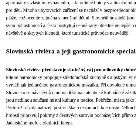
apartmány s vlastním vybavením, tak rodinné hotely s animačními 
pro děti. Mnoho ubytovacích zařízení se nachází v bezprostřední blí
pláže, což oceníte zejména s menšími dětmi. Slovinští hostitelé jsou
svou pohostinností a často poskytují cenné rady ohledně nejlepších 
návštěvě a skrytých klenotů, které turistické průvodce neuvádějí.
Slovinská riviéra a její gastronomické special
Slovinská riviéra představuje skutečný ráj pro milovníky dobré
kde se harmonicky propojuje středomořská kuchyně s alpskými vliv
vytváří tak jedinečnou gastronomickou mozaiku. Při dovolené u mo
Slovinsku se návštěvníci mohou těšit na autentické kulinářské zážitk
jsou nedílnou součástí místní kultury a tradice. Pobřežní města jako 
Portorož a Izola nabízejí pestrou škálu restaurací, kde místní šéfkuch
hrdostí připravují pokrmy z čerstvých surovin pocházejících přímo 
Jaderského moře a okolních farem.