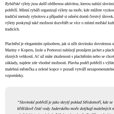
Rybářské výlety jsou další oblíbenou aktivitou
, kterou nabízí slovin
pobřeží. Místní rybáři organizují výlety na moře, kde můžete vyzko
tradiční metody rybolovu a případně si odnést domů čerstvý úlovek
výlety poskytují také možnost dozvědět se více o místní mořské kult
tradicích.
Plachtění je elegantním způsobem, jak si užít slovinsko dovolenou 
Mariny v Koperu, Izole a Portorozi nabízejí pronájem jachet a plach
různých velikostí. Ať už máte zkušenosti s plachtěním nebo se chcet
základy, najdete zde vhodné možnosti. Plavba podél pobřeží s výh
malebná městečka a zelené kopce v pozadí vytváří nezapomenuteln
vzpomínky.
Slovinské pobřeží je jako skrytý poklad Středomoří, kde se
křišťálově čisté vody Jaderského moře dotýkají malebných 