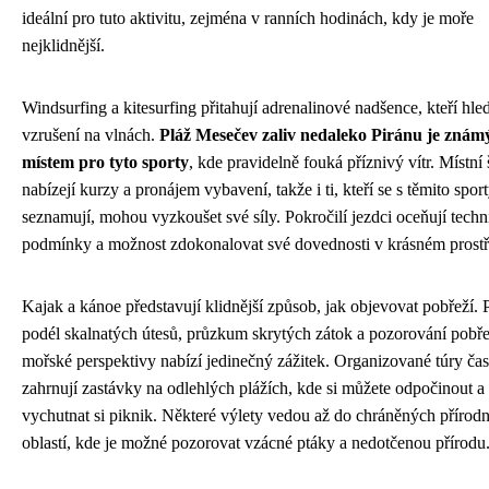
ideální pro tuto aktivitu, zejména v ranních hodinách, kdy je moře
nejklidnější.
Windsurfing a kitesurfing přitahují adrenalinové nadšence, kteří hled
vzrušení na vlnách.
Pláž Mesečev zaliv nedaleko Piránu je zná
místem pro tyto sporty
, kde pravidelně fouká příznivý vítr. Místní
nabízejí kurzy a pronájem vybavení, takže i ti, kteří se s těmito spor
seznamují, mohou vyzkoušet své síly. Pokročilí jezdci oceňují techn
podmínky a možnost zdokonalovat své dovednosti v krásném prostř
Kajak a kánoe představují klidnější způsob, jak objevovat pobřeží. 
podél skalnatých útesů, průzkum skrytých zátok a pozorování pobře
mořské perspektivy nabízí jedinečný zážitek. Organizované túry čas
zahrnují zastávky na odlehlých plážích, kde si můžete odpočinout a
vychutnat si piknik. Některé výlety vedou až do chráněných přírod
oblastí, kde je možné pozorovat vzácné ptáky a nedotčenou přírodu