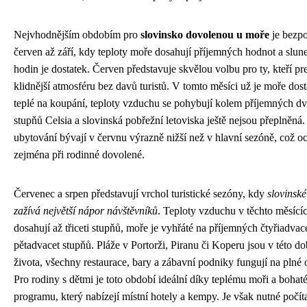
Nejvhodnějším obdobím pro
slovinsko dovolenou u moře
je bezp
červen až září, kdy teploty moře dosahují příjemných hodnot a slun
hodin je dostatek. Červen představuje skvělou volbu pro ty, kteří pre
klidnější atmosféru bez davů turistů. V tomto měsíci už je moře dos
teplé na koupání, teploty vzduchu se pohybují kolem příjemných dva
stupňů Celsia a slovinská pobřežní letoviska ještě nejsou přeplněná
ubytování bývají v červnu výrazně nižší než v hlavní sezóně, což oc
zejména při rodinné dovolené.
Červenec a srpen představují vrchol turistické sezóny, kdy
slovinské
zažívá největší nápor návštěvníků
. Teploty vzduchu v těchto měsící
dosahují až třiceti stupňů, moře je vyhřáté na příjemných čtyřiadvac
pětadvacet stupňů. Pláže v Portorži, Piranu či Koperu jsou v této do
života, všechny restaurace, bary a zábavní podniky fungují na plné 
Pro rodiny s dětmi je toto období ideální díky teplému moři a boha
programu, který nabízejí místní hotely a kempy. Je však nutné počíta