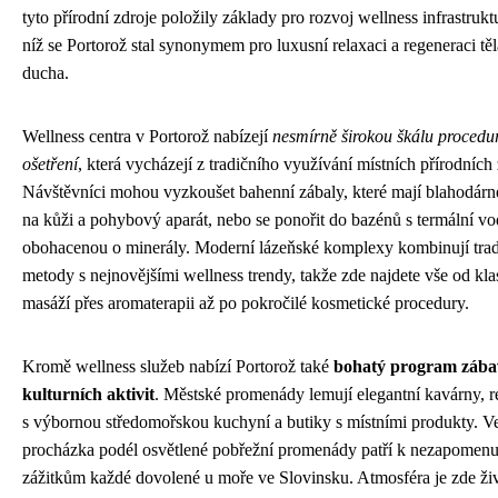
tyto přírodní zdroje položily základy pro rozvoj wellness infrastrukt
níž se Portorož stal synonymem pro luxusní relaxaci a regeneraci těl
ducha.
Wellness centra v Portorož nabízejí
nesmírně širokou škálu procedu
ošetření
, která vycházejí z tradičního využívání místních přírodních 
Návštěvníci mohou vyzkoušet bahenní zábaly, které mají blahodárn
na kůži a pohybový aparát, nebo se ponořit do bazénů s termální v
obohacenou o minerály. Moderní lázeňské komplexy kombinují trad
metody s nejnovějšími wellness trendy, takže zde najdete vše od kl
masáží přes aromaterapii až po pokročilé kosmetické procedury.
Kromě wellness služeb nabízí Portorož také
bohatý program zába
kulturních aktivit
. Městské promenády lemují elegantní kavárny, r
s výbornou středomořskou kuchyní a butiky s místními produkty. V
procházka podél osvětlené pobřežní promenády patří k nezapomen
zážitkům každé dovolené u moře ve Slovinsku. Atmosféra je zde ži