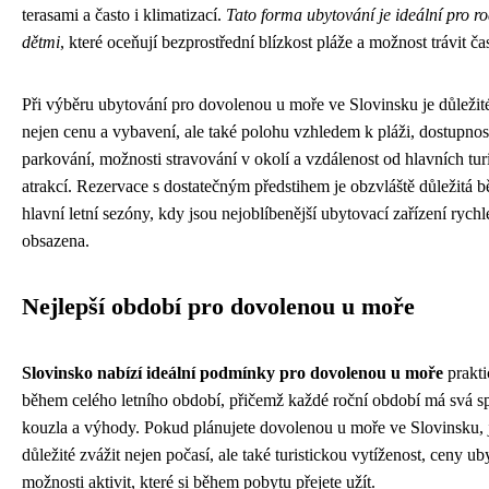
terasami a často i klimatizací.
Tato forma ubytování je ideální pro ro
dětmi
, které oceňují bezprostřední blízkost pláže a možnost trávit č
Při výběru ubytování pro dovolenou u moře ve Slovinsku je důležité
nejen cenu a vybavení, ale také polohu vzhledem k pláži, dostupnos
parkování, možnosti stravování v okolí a vzdálenost od hlavních tur
atrakcí. Rezervace s dostatečným předstihem je obzvláště důležitá 
hlavní letní sezóny, kdy jsou nejoblíbenější ubytovací zařízení rychl
obsazena.
Nejlepší období pro dovolenou u moře
Slovinsko nabízí ideální podmínky pro dovolenou u moře
prakti
během celého letního období, přičemž každé roční období má svá sp
kouzla a výhody. Pokud plánujete dovolenou u moře ve Slovinsku, 
důležité zvážit nejen počasí, ale také turistickou vytíženost, ceny ub
možnosti aktivit, které si během pobytu přejete užít.