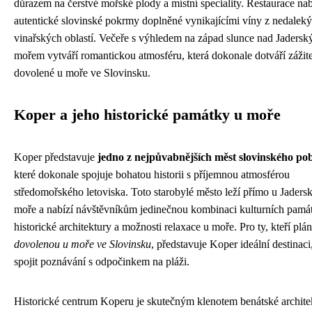
důrazem na čerstvé mořské plody a místní speciality. Restaurace nab
autentické slovinské pokrmy doplněné vynikajícími víny z nedalek
vinařských oblastí. Večeře s výhledem na západ slunce nad Jaders
mořem vytváří romantickou atmosféru, která dokonale dotváří zážit
dovolené u moře ve Slovinsku.
Koper a jeho historické památky u moře
Koper představuje
jedno z nejpůvabnějších měst slovinského pob
které dokonale spojuje bohatou historii s příjemnou atmosférou
středomořského letoviska. Toto starobylé město leží přímo u Jaders
moře a nabízí návštěvníkům jedinečnou kombinaci kulturních pamá
historické architektury a možnosti relaxace u moře. Pro ty, kteří plán
dovolenou u moře ve Slovinsku
, představuje Koper ideální destinaci
spojit poznávání s odpočinkem na pláži.
Historické centrum Koperu je skutečným klenotem benátské archite