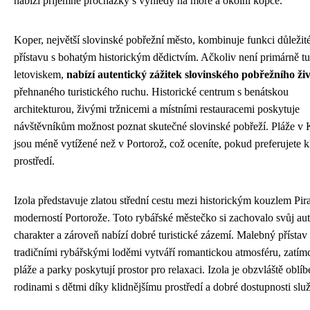
nabízí příjemné procházky s výhledy na moře a okolní kopce.
Koper, největší slovinské pobřežní město, kombinuje funkci důležit
přístavu s bohatým historickým dědictvím. Ačkoliv není primárně tu
letoviskem,
nabízí autentický zážitek slovinského pobřežního ži
přehnaného turistického ruchu. Historické centrum s benátskou
architekturou, živými tržnicemi a místními restauracemi poskytuje
návštěvníkům možnost poznat skutečné slovinské pobřeží. Pláže v
jsou méně vytížené než v Portorož, což oceníte, pokud preferujete kl
prostředí.
Izola představuje zlatou střední cestu mezi historickým kouzlem Pir
moderností Portorože. Toto rybářské městečko si zachovalo svůj au
charakter a zároveň nabízí dobré turistické zázemí. Malebný přístav 
tradičními rybářskými loděmi vytváří romantickou atmosféru, zatím
pláže a parky poskytují prostor pro relaxaci. Izola je obzvláště oblí
rodinami s dětmi díky klidnějšímu prostředí a dobré dostupnosti slu