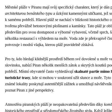
Městské pláže v Piranu mají svůj specifický charakter, který je dán
architekturou benátského typu
a úzkými kamennými uličkami, jež se
k samému pobřeží. Hlavní pláž se nachází v blízkosti historického ce
tvořena převážně betonovými plošinami a kamínky. Tato pláž je obl
především pro svou dostupnost a výborné vybavení, včetně sprch, š
několika restaurací s výhledem na moře. Voda zde je překvapivě čis
potvrzuje i modrá vlajka, kterou pláž pravidelně získává.
Pro ty, kdo hledají klidnější prostředí během své dovolené u moře v
slovinsku, nabízí Piran několik menších zátok a skrytých koutků po
pobřeží. Místní obyvatelé často vyhledávají
skalnaté partie mimo 
turistické trasy
, kde si mohou v soukromí užít slunce a moře. Tyt
známé lokality poskytují autentičtější zážitek a umožňují návštěvní
poznat Piran z jiné perspektivy.
Atmosféra piranských pláží je neopakovatelná především díky
komb
historického prostředí a středomořského životního stylu
. Když ležíte