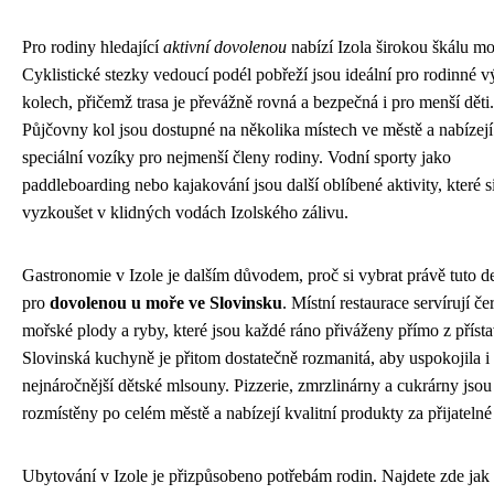
Pro rodiny hledající
aktivní dovolenou
nabízí Izola širokou škálu mo
Cyklistické stezky vedoucí podél pobřeží jsou ideální pro rodinné v
kolech, přičemž trasa je převážně rovná a bezpečná i pro menší děti.
Půjčovny kol jsou dostupné na několika místech ve městě a nabízejí
speciální vozíky pro nejmenší členy rodiny. Vodní sporty jako
paddleboarding nebo kajakování jsou další oblíbené aktivity, které 
vyzkoušet v klidných vodách Izolského zálivu.
Gastronomie v Izole je dalším důvodem, proč si vybrat právě tuto de
pro
dovolenou u moře ve Slovinsku
. Místní restaurace servírují če
mořské plody a ryby, které jsou každé ráno přiváženy přímo z přísta
Slovinská kuchyně je přitom dostatečně rozmanitá, aby uspokojila i 
nejnáročnější dětské mlsouny. Pizzerie, zmrzlinárny a cukrárny jsou
rozmístěny po celém městě a nabízejí kvalitní produkty za přijatelné
Ubytování v Izole je přizpůsobeno potřebám rodin. Najdete zde jak