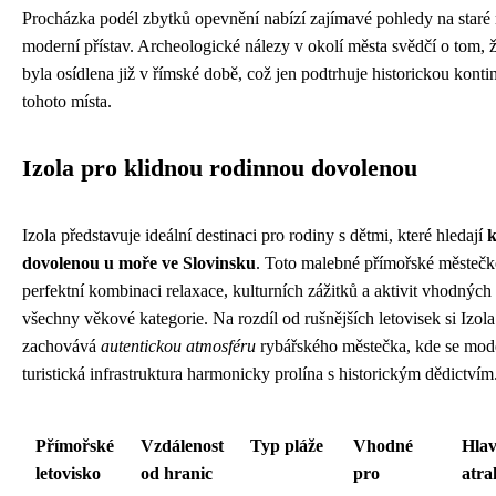
Procházka podél zbytků opevnění nabízí zajímavé pohledy na staré 
moderní přístav. Archeologické nálezy v okolí města svědčí o tom, ž
byla osídlena již v římské době, což jen podtrhuje historickou konti
tohoto místa.
Izola pro klidnou rodinnou dovolenou
Izola představuje ideální destinaci pro rodiny s dětmi, které hledají
k
dovolenou u moře ve Slovinsku
. Toto malebné přímořské městečk
perfektní kombinaci relaxace, kulturních zážitků a aktivit vhodných
všechny věkové kategorie. Na rozdíl od rušnějších letovisek si Izola
zachovává
autentickou atmosféru
rybářského městečka, kde se mod
turistická infrastruktura harmonicky prolína s historickým dědictvím
Přímořské
Vzdálenost
Typ pláže
Vhodné
Hlav
letovisko
od hranic
pro
atra