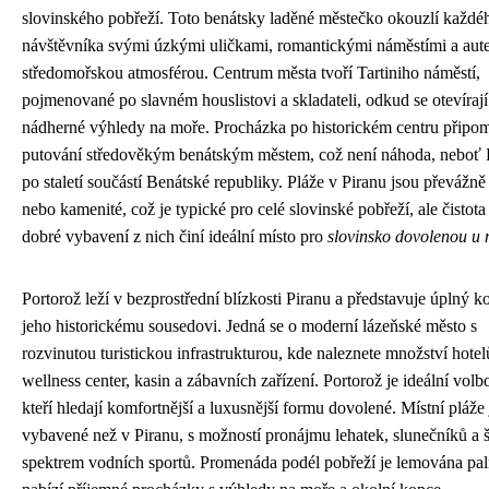
slovinského pobřeží. Toto benátsky laděné městečko okouzlí každé
návštěvníka svými úzkými uličkami, romantickými náměstími a aut
středomořskou atmosférou. Centrum města tvoří Tartiniho náměstí,
pojmenované po slavném houslistovi a skladateli, odkud se otevírají
nádherné výhledy na moře. Procházka po historickém centru připo
putování středověkým benátským městem, což není náhoda, neboť P
po staletí součástí Benátské republiky. Pláže v Piranu jsou převážn
nebo kamenité, což je typické pro celé slovinské pobřeží, ale čistot
dobré vybavení z nich činí ideální místo pro
slovinsko dovolenou u
Portorož leží v bezprostřední blízkosti Piranu a představuje úplný ko
jeho historickému sousedovi. Jedná se o moderní lázeňské město s
rozvinutou turistickou infrastrukturou, kde naleznete množství hotel
wellness center, kasin a zábavních zařízení. Portorož je ideální volbo
kteří hledají komfortnější a luxusnější formu dovolené. Místní pláže
vybavené než v Piranu, s možností pronájmu lehatek, slunečníků a 
spektrem vodních sportů. Promenáda podél pobřeží je lemována pa