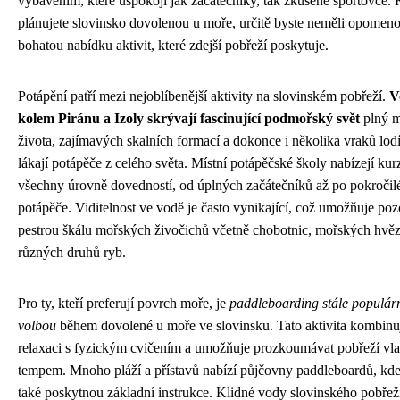
vybavením, které uspokojí jak začátečníky, tak zkušené sportovce.
plánujete slovinsko dovolenou u moře, určitě byste neměli opomeno
bohatou nabídku aktivit, které zdejší pobřeží poskytuje.
Potápění patří mezi nejoblíbenější aktivity na slovinském pobřeží.
V
kolem Piránu a Izoly skrývají fascinující podmořský svět
plný 
života, zajímavých skalních formací a dokonce i několika vraků lodí
lákají potápěče z celého světa. Místní potápěčské školy nabízejí kur
všechny úrovně dovedností, od úplných začátečníků až po pokročil
potápěče. Viditelnost ve vodě je často vynikající, což umožňuje poz
pestrou škálu mořských živočichů včetně chobotnic, mořských hvěz
různých druhů ryb.
Pro ty, kteří preferují povrch moře, je
paddleboarding stále populárn
volbou
během dovolené u moře ve slovinsku. Tato aktivita kombinu
relaxaci s fyzickým cvičením a umožňuje prozkoumávat pobřeží vl
tempem. Mnoho pláží a přístavů nabízí půjčovny paddleboardů, kd
také poskytnou základní instrukce. Klidné vody slovinského pobřež