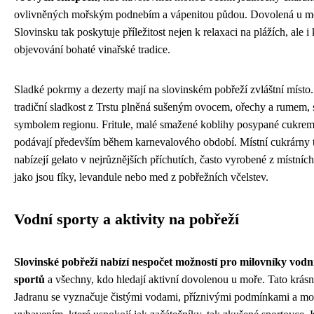
ovlivněných mořským podnebím a vápenitou půdou. Dovolená u m
Slovinsku tak poskytuje příležitost nejen k relaxaci na plážích, ale i 
objevování bohaté vinařské tradice.
Sladké pokrmy a dezerty mají na slovinském pobřeží zvláštní místo. 
tradiční sladkost z Trstu plněná sušeným ovocem, ořechy a rumem, s
symbolem regionu. Fritule, malé smažené koblihy posypané cukrem
podávají především během karnevalového období. Místní cukrárny 
nabízejí gelato v nejrůznějších příchutích, často vyrobené z místníc
jako jsou fíky, levandule nebo med z pobřežních včelstev.
Vodní sporty a aktivity na pobřeží
Slovinské pobřeží nabízí nespočet možností pro milovníky vodn
sportů
a všechny, kdo hledají aktivní dovolenou u moře. Tato krásn
Jadranu se vyznačuje čistými vodami, příznivými podmínkami a m