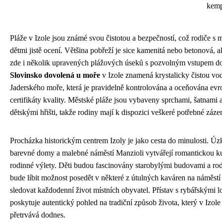
kem
Pláže v Izole jsou známé svou čistotou a bezpečností, což rodiče s 
dětmi jistě ocení. Většina pobřeží je sice kamenitá nebo betonová, a
zde i několik upravených plážových úseků s pozvolným vstupem d
Slovinsko dovolená u moře
v Izole znamená krystalicky čistou vo
Jaderského moře, která je pravidelně kontrolována a oceňována ev
certifikáty kvality. Městské pláže jsou vybaveny sprchami, šatnami a
dětskými hřišti, takže rodiny mají k dispozici veškeré potřebné záze
Procházka historickým centrem Izoly je jako cesta do minulosti. Úzk
barevné domy a malebné náměstí Manzioli vytvářejí romantickou ku
rodinné výlety. Děti budou fascinovány starobylými budovami a ro
bude líbit možnost posedět v některé z útulných kaváren na náměstí
sledovat každodenní život místních obyvatel. Přístav s rybářskými 
poskytuje autentický pohled na tradiční způsob života, který v Izole
přetrvává dodnes.