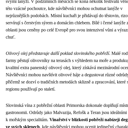
svými lanýži. V podzimních měsících se koná několik festivalů vě
této vzácné pochoutce, kde návštěvníci mohou ochutnat lanýže v
nejrůznějších podobách. Místní kuchaři je přidávají do těstovin, rizo
servírují s čerstvým sýrem a domácím chlebem. Bílé i černé lanýže z
oblasti jsou ceněny po celé Evropě pro svou intenzivní vůni a výra
chuť.
Olivový olej představuje další poklad slovinského pobřeží
. Malé rod
farmy pěstují olivovníky na terasách s výhledem na moře a produku
kvalitní extra panenský olivový olej, který získává mezinárodní oce
Návštěvníci mohou navštívit olivové háje a degustovat různé odrůdy
přičemž se dozví o tradičních metodách sklizně a zpracování, které 
regionu používají po staletí.
Slovinská vína z pobřežní oblasti Primorska dokonale doplňují míst
gastronomii. Odrůdy jako Malvazija, Refošk a Teran jsou ideálními
k mořským specialitám.
Vinařství v blízkosti pobřeží nabízejí de
ve svých sklepech
, kde návštěvníci mohou ocenit jedinečný charakt