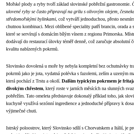
Mořské plody a ryby tvoří základ slovinské pobřežní gastronomie.
Č
ulovené ryby se často připravují na grilu s olivovým olejem, česne
středomořskými bylinkami
, což vytváří jednoduchou, přesto nesmír
chutnou kombinaci. Mezi oblíbené speciality patří brancin, orada a s
které se servírují s domácím bílým vínem z regionu Primorska. Místn
dodávají do restaurací úlovky téměř denně, což zaručuje absolutní č
kvalitu nabízených pokrmů.
Slovinsko dovolená u moře by nebyla kompletní bez ochutnávky tr
pokrmů jako je jota, vydatná polévka s fazolemi, zelím a uzeným 
která pochází z Trstu a okolí.
Dalším typickým pokrmem je fritaja
divokým chřestem
, který roste v jarních měsících na slunných sva
pobřežím. Tato omeleta představuje dokonalý příklad toho, jak slov
kuchyně využívá sezónní ingredience a jednoduché přípravy k dosa
výjimečné chuti.
Istrský poloostrov, který Slovinsko sdílí s Chorvatskem a Itálií, je pr