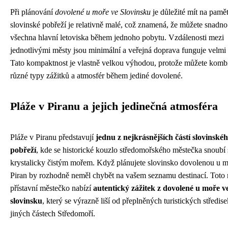
Při plánování
dovolené u moře ve Slovinsku
je důležité mít na pamět
slovinské pobřeží je relativně malé, což znamená, že můžete snadno 
všechna hlavní letoviska během jednoho pobytu. Vzdálenosti mezi
jednotlivými městy jsou minimální a veřejná doprava funguje velmi
Tato kompaktnost je vlastně velkou výhodou, protože můžete komb
různé typy zážitků a atmosfér během jediné dovolené.
Pláže v Piranu a jejich jedinečná atmosféra
Pláže v Piranu představují
jednu z nejkrásnějších částí slovinské
pobřeží
, kde se historické kouzlo středomořského městečka snoubí 
krystalicky čistým mořem. Když plánujete slovinsko dovolenou u m
Piran by rozhodně neměl chybět na vašem seznamu destinací. Toto
přístavní městečko nabízí
autentický zážitek z dovolené u moře v
slovinsku
, který se výrazně liší od přeplněných turistických středise
jiných částech Středomoří.