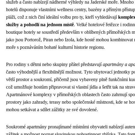
služeb a často nabízejí nádherné výhledy na Jaderské moře. Mnoho 
hotelů disponuje vlastními wellness centry, bazény a přímým přístu
pláži, což z nich činí ideální volbu pro ty, kteří vyhledávají
komplex
služby a pohodlí na jednom místě
. Velké hotelové řetězce i rodin
boutique hotely se soustředí především v oblíbených přímořských 
jako jsou Portorož, Piran nebo Izola, kde hosté mohou kombinovat r
moře s poznáváním bohaté kulturní historie regionu.
Pro rodiny s dětmi nebo skupiny přátel představují
apartmány a apa
často výhodnější a flexibilnější možnost. Tyto ubytovací jednotky p
větší prostor a soukromí, přičemž jsou vybaveny plně funkčními k
což umožňuje hostům připravovat si vlastní jídla a šetřit tak na strav
Apartmánové komplexy v přímořských oblastech často zahrnují spo
prostory jako zahrady, terasy nebo společenské místnosti, kde se ho
mohou setkávat a sdílet zážitky ze své dovolené.
Soukromé apartmány pronajímané místními obyvateli nabízejí auten
zážitek a možnost poznat slovinskou pohostinnost zblízka. Tato for