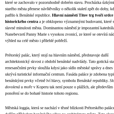
které se zachovalo v pozoruhodně dobrém stavu. Procházka úzkými
starého města přenese návštěvníky o několik staletí zpět do doby, k
patřilo k Benátské republice.
Hlavní náměstí Titov trg tvoří srdce
historického centra
a je obklopeno významnými budovami, které s
slavné minulosti města. Dominantou náměstí je impozantní katedrál
Nanebevzetí Panny Marie s vysokou zvonicí, ze které se otevírá ná
výhled na celé město i přilehlé pobřeží.
Prétorský palác, který stojí na hlavním náměstí, představuje další
architektonický skvost z období benátské nadvlády. Tato gotická st
renesančními prvky sloužila kdysi jako sídlo městské správy a dnes
ukrývá turistické informační centrum. Fasáda paláce je zdobena ty
benátskými prvky včetně lví hlavy, symbolu Benátské republiky.
Sl
dovolená u moře
v Koperu tak není pouze o plážích, ale především
ponoření se do bohaté historie tohoto regionu.
Městská loggia, která se nachází v těsné blízkosti Prétorského paláce