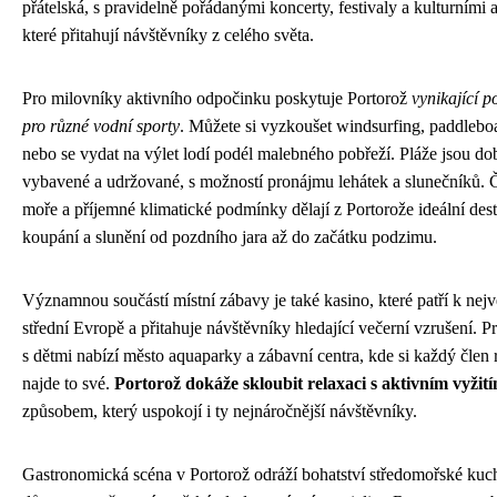
přátelská, s pravidelně pořádanými koncerty, festivaly a kulturními 
které přitahují návštěvníky z celého světa.
Pro milovníky aktivního odpočinku poskytuje Portorož
vynikající 
pro různé vodní sporty
. Můžete si vyzkoušet windsurfing, paddlebo
nebo se vydat na výlet lodí podél malebného pobřeží. Pláže jsou do
vybavené a udržované, s možností pronájmu lehátek a slunečníků. Č
moře a příjemné klimatické podmínky dělají z Portorože ideální dest
koupání a slunění od pozdního jara až do začátku podzimu.
Významnou součástí místní zábavy je také kasino, které patří k nejv
střední Evropě a přitahuje návštěvníky hledající večerní vzrušení. P
s dětmi nabízí město aquaparky a zábavní centra, kde si každý člen 
najde to své.
Portorož dokáže skloubit relaxaci s aktivním vyžit
způsobem, který uspokojí i ty nejnáročnější návštěvníky.
Gastronomická scéna v Portorož odráží bohatství středomořské kuc