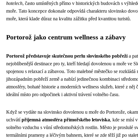
hotelech
, často umístěných přímo v historických budovách s výhle
moře. Tato koncepce dokonale odpovídá charakteru slovinsko dovo
moře, která klade důraz na kvalitu zážitku před kvantitou turistů.
Portorož jako centrum wellness a zábavy
Portorož představuje skutečnou perlu slovinského pobřeží
a pat
nejoblíbenější destinace pro ty, kteří hledají dovolenou u moře ve S
spojenou s relaxací a zábavou. Toto malebné městečko se rozkládá 
jihozápadním pobřeží země a nabízí jedinečnou kombinaci středom
atmosféry, bohaté historie a moderních wellness služeb, které z něj č
ideální místo pro odpočinek i aktivní trávení volného času.
Když se vydáte na slovinsko dovolenou u moře do Portorože, okam
uchvátí
příjemná atmosféra přímořského letoviska
, kde se mísí 
solného vzduchu s vůní středomořských rostlin. Město je proslulé 
termálními prameny a léčivým bahnem, které se zde těží již po stalet