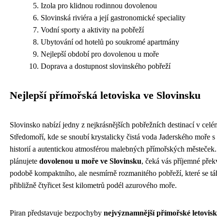
Izola pro klidnou rodinnou dovolenou
Slovinská riviéra a její gastronomické speciality
Vodní sporty a aktivity na pobřeží
Ubytování od hotelů po soukromé apartmány
Nejlepší období pro dovolenou u moře
Doprava a dostupnost slovinského pobřeží
Nejlepší přímořská letoviska ve Slovinsku
Slovinsko nabízí jedny z nejkrásnějších pobřežních destinací v celé
Středomoří, kde se snoubí krystalicky čistá voda Jaderského moře s
historií a autentickou atmosférou malebných přímořských městeček
plánujete
dovolenou u moře ve Slovinsku
, čeká vás příjemné přek
podobě kompaktního, ale nesmírně rozmanitého pobřeží, které se t
přibližně čtyřicet šest kilometrů podél azurového moře.
Piran představuje bezpochyby
nejvýznamnější přímořské letovis