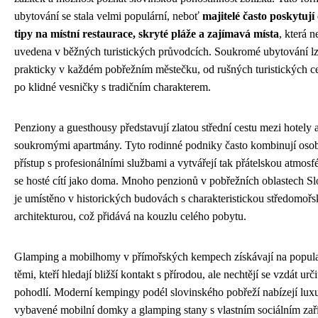
ubytování se stala velmi populární, neboť
majitelé často poskytují
tipy na místní restaurace, skryté pláže a zajímavá místa
, která n
uvedena v běžných turistických průvodcích. Soukromé ubytování lz
prakticky v každém pobřežním městečku, od rušných turistických ce
po klidné vesničky s tradičním charakterem.
Penziony a guesthousy představují zlatou střední cestu mezi hotely 
soukromými apartmány. Tyto rodinné podniky často kombinují oso
přístup s profesionálními službami a vytvářejí tak přátelskou atmosf
se hosté cítí jako doma. Mnoho penzionů v pobřežních oblastech Sl
je umístěno v historických budovách s charakteristickou středomoř
architekturou, což přidává na kouzlu celého pobytu.
Glamping a mobilhomy v přímořských kempech získávají na popula
těmi, kteří hledají bližší kontakt s přírodou, ale nechtějí se vzdát urč
pohodlí. Moderní kempingy podél slovinského pobřeží nabízejí lux
vybavené mobilní domky a glamping stany s vlastním sociálním zař