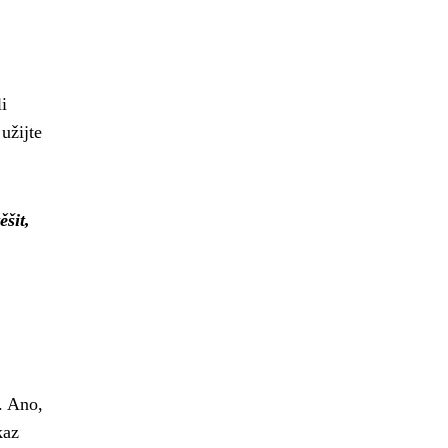
i
užijte
ěšit,
. Ano,
kaz