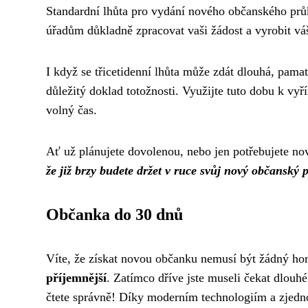
Standardní lhůta pro vydání nového občanského prů
úřadům důkladně zpracovat vaši žádost a vyrobit vá
I když se třicetidenní lhůta může zdát dlouhá, pama
důležitý doklad totožnosti. Využijte tuto dobu k vyříz
volný čas.
Ať už plánujete dovolenou, nebo jen potřebujete nov
že již brzy budete držet v ruce svůj nový občanský 
Občanka do 30 dnů
Víte, že získat novou občanku nemusí být žádný h
příjemnější
. Zatímco dříve jste museli čekat dlou
čtete správně! Díky moderním technologiím a zjed