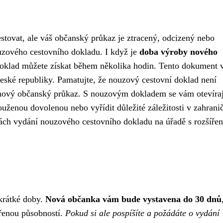
estovat, ale váš občanský průkaz je ztracený, odcizený nebo
uzového cestovního dokladu. I když je
doba výroby nového
oklad můžete získat během několika hodin. Tento dokument
České republiky. Pamatujte, že nouzový cestovní doklad není
o nový občanský průkaz. S nouzovým dokladem se vám otevíraj
ouženou dovolenou nebo vyřídit důležité záležitosti v zahranič
ch vydání nouzového cestovního dokladu na úřadě s rozšíře
krátké doby.
Nová občanka vám bude vystavena do 30 dnů
ířenou působností.
Pokud si ale pospíšíte a požádáte o vydání