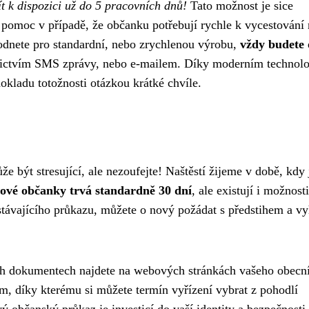
t k dispozici už do 5 pracovních dnů!
Tato možnost je sice
u pomoc v případě, že občanku potřebují rychle k vycestování
zhodnete pro standardní, nebo zrychlenou výrobu,
vždy budete 
dnictvím SMS zprávy, nebo e-mailem. Díky moderním technol
kladu totožnosti otázkou krátké chvíle.
 být stresující, ale nezoufejte! Naštěstí žijeme v době, kdy 
ové občanky trvá standardně 30 dní
, ale existují i možnosti
 stávajícího průkazu, můžete o nový požádat s předstihem a v
h dokumentech najdete na webových stránkách vašeho obecn
m, díky kterému si můžete termín vyřízení vybrat z pohodlí