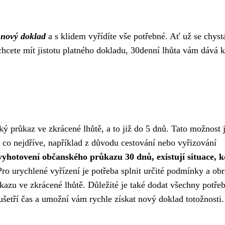
 nový doklad
a s klidem vyřídíte vše potřebné. Ať už se chyst
hcete mít jistotu platného dokladu, 30denní lhůta vám dává k
ý průkaz ve zkrácené lhůtě, a to již do 5 dnů. Tato možnost 
ad co nejdříve, například z důvodu cestování nebo vyřizování
vyhotovení občanského průkazu 30 dnů, existují situace, k
ro urychlené vyřízení je potřeba splnit určité podmínky a obrá
kazu ve zkrácené lhůtě. Důležité je také dodat všechny potře
šetří čas a umožní vám rychle získat nový doklad totožnosti.