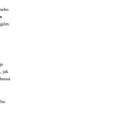
 nebo
o
ogiím
je
, jak
yhnout
ího