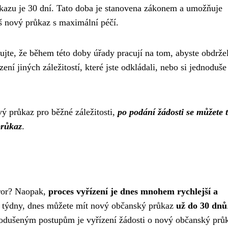
kazu je 30 dní. Tato doba je stanovena zákonem a umožňuje
š nový průkaz s maximální péčí.
tujte, že během této doby úřady pracují na tom, abyste obdržel
ení jiných záležitostí, které jste odkládali, nebo si jednoduše 
ý průkaz pro běžné záležitosti,
po podání žádosti se můžete t
průkaz
.
oror? Naopak,
proces vyřízení je dnes mnohem rychlejší a
hé týdny, dnes můžete mít nový občanský průkaz
už do 30 dnů
nodušeným postupům je vyřízení žádosti o nový občanský prů