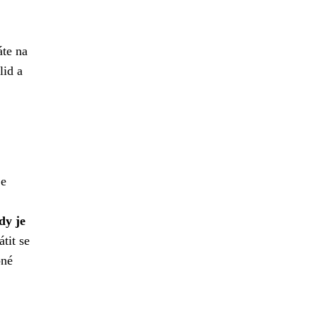
áte na
lid a
je
dy je
tit se
bné