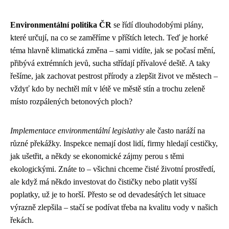
Environmentální politika ČR
se řídí dlouhodobými plány,
které určují, na co se zaměříme v příštích letech. Teď je horké
téma hlavně klimatická změna – sami vidíte, jak se počasí mění,
přibývá extrémních jevů, sucha střídají přívalové deště. A taky
řešíme, jak zachovat pestrost přírody a zlepšit život ve městech –
vždyť kdo by nechtěl mít v létě ve městě stín a trochu zeleně
místo rozpálených betonových ploch?
Implementace environmentální legislativy
ale často naráží na
různé překážky. Inspekce nemají dost lidí, firmy hledají cestičky,
jak ušetřit, a někdy se ekonomické zájmy perou s těmi
ekologickými. Znáte to – všichni chceme čisté životní prostředí,
ale když má někdo investovat do čističky nebo platit vyšší
poplatky, už je to horší. Přesto se od devadesátých let situace
výrazně zlepšila – stačí se podívat třeba na kvalitu vody v našich
řekách.