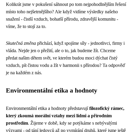
Kolikrát jsme v pokušení sáhnout po tom nejpohodlnějším řešení
místo toho nejšetrnějšího? Ale když vidíme výsledky našeho
snažení - čistší vzduch, bohatší přírodu, zdravější komunitu -
víme, že to stojí za to.
Skutečná změna
přichází, když spojíme síly - jednotlivci, firmy i
vláda. Nejde jen o přežití, ale o to, jak budeme žít. Chceme
předat našim dětem svět, ve kterém budou moci dýchat čistý
vzduch, pít čistou vodu a žít v harmonii s přírodou? Ta odpověď
je na každém z nás.
Environmentální etika a hodnoty
Environmentální etika a hodnoty představují
filozofický rámec,
který zkoumá morální vztahy mezi lidmi a přírodním
prostředím
. Žijeme v době, kdy se potýkáme s nebývalými
výzvami - od tání ledovců až po vymírání druhů, které jsme ještě