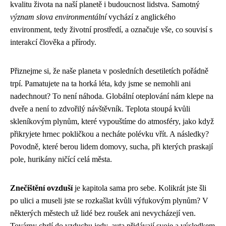
kvalitu života na naší planetě i budoucnost lidstva. Samotný
význam slova environmentální
vychází z anglického
environment, tedy životní prostředí, a označuje vše, co souvisí s
interakcí člověka a přírody.
Přiznejme si, že naše planeta v posledních desetiletích pořádně
trpí. Pamatujete na ta horká léta, kdy jsme se nemohli ani
nadechnout? To není náhoda. Globální oteplování nám klepe na
dveře a není to zdvořilý návštěvník. Teplota stoupá kvůli
skleníkovým plynům, které vypouštíme do atmosféry, jako když
přikryjete hrnec pokličkou a necháte polévku vřít. A následky?
Povodně, které berou lidem domovy, sucha, při kterých praskají
pole, hurikány ničící celá města.
Znečištění ovzduší
je kapitola sama pro sebe. Kolikrát jste šli
po ulici a museli jste se rozkašlat kvůli výfukovým plynům? V
některých městech už lidé bez roušek ani nevycházejí ven.
Továrny chrlí do vzduchu jedy, auta přidávají svoje a výsledkem