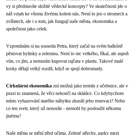
vy si představíte složité vědecké koncepty? Ve skutečnosti jde o
náš vztah ke všemu živému kolem nás. Není to jen o stromech a
zvířatech, ale i o tom, jak fungují naše města, ekonomika a
společnost jako celek.
Vzpomínám si na souseda Petra, který začal na svém balkóně
pěstovat bylinky a zeleninu. Není to nic velkého, říkal, ale aspoň
vím, co jím, a nemusím kupovat rajčata v plastu. Takové malé
kroky dělají velký rozdíl, když se spojí dohromady.
Cirkulární ekonomika
zní možná jako termín z učebnice, ale v
praxi to znamená, že věci nekončí na skládce. Co kdybychom
místo vyhazování starého nábytku zkusili jeho renovaci? Nebo
co ten svetr, který už nenosíte - nemohl by posloužit někomu
jinému?
Naše města se mění před očima. Zelené střechy, parky mezi