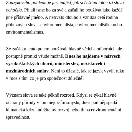
Z jazykového pohledu je fascinující, jak si čeština toto cizí slovo
ochočila
. Přijali jsme ho za své a začali ho používat jako každé
jiné přídavné jméno. A netrvalo dlouho a vznikla celá rodina
příbuzných slov – environmentalista, environmentalistika nebo
environmentalismus.
Ze začátku tento pojem používali hlavně vědci a odborníci, ale
postupně pronikl všude možně.
Dnes ho najdeme v názvech
vysokoškolských oborů, ministerstev, neziskovek i
mezinárodních smluv
. Není to úžasné, jak se jazyk vyvíjí ruku
v ruce s tím, co je pro společnost důležité?
Význam slova se také pěkně rozrostl. Kdysi se týkal hlavně
ochrany přírody v tom nejužším smyslu, dnes pod něj spadá
klimatická krize, udržitelný rozvoj nebo třeba environmentální
spravedlnost.