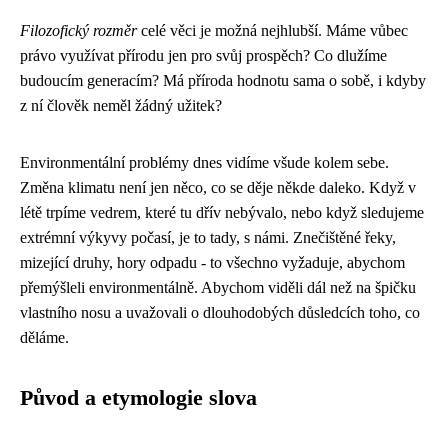
Filozofický rozměr
celé věci je možná nejhlubší. Máme vůbec
právo využívat přírodu jen pro svůj prospěch? Co dlužíme
budoucím generacím? Má příroda hodnotu sama o sobě, i kdyby
z ní člověk neměl žádný užitek?
Environmentální problémy dnes vidíme všude kolem sebe.
Změna klimatu není jen něco, co se děje někde daleko. Když v
létě trpíme vedrem, které tu dřív nebývalo, nebo když sledujeme
extrémní výkyvy počasí, je to tady, s námi. Znečištěné řeky,
mizející druhy, hory odpadu - to všechno vyžaduje, abychom
přemýšleli environmentálně. Abychom viděli dál než na špičku
vlastního nosu a uvažovali o dlouhodobých důsledcích toho, co
děláme.
Původ a etymologie slova