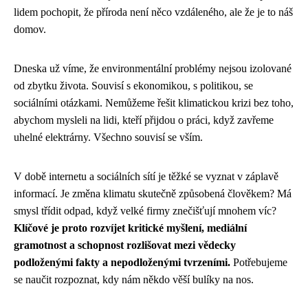
lidem pochopit, že příroda není něco vzdáleného, ale že je to náš
domov.
Dneska už víme, že environmentální problémy nejsou izolované
od zbytku života. Souvisí s ekonomikou, s politikou, se
sociálními otázkami. Nemůžeme řešit klimatickou krizi bez toho,
abychom mysleli na lidi, kteří přijdou o práci, když zavřeme
uhelné elektrárny. Všechno souvisí se vším.
V době internetu a sociálních sítí je těžké se vyznat v záplavě
informací. Je změna klimatu skutečně způsobená člověkem? Má
smysl třídit odpad, když velké firmy znečišťují mnohem víc?
Klíčové je proto rozvíjet kritické myšlení, mediální
gramotnost a schopnost rozlišovat mezi vědecky
podloženými fakty a nepodloženými tvrzeními.
Potřebujeme
se naučit rozpoznat, kdy nám někdo věší bulíky na nos.