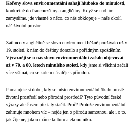
Kořeny slova environmentální sahají hluboko do minulosti
,
konkrétně do francouzštiny a angličtiny. Když se nad tím
zamyslíme, jde vlastně o něco, co nás obklopuje – naše okolí,
náš životní prostor.
Zatímco v angličtině se slovo environment běžně používalo už v
19. století, k nám do češtiny dorazilo s pořádným zpožděním.
Výrazněji se u nás slovo environmentální začalo objevovat
až v 70. a 80. letech minulého století
, kdy jsme si všichni začali
více všímat, co se kolem nás děje s přírodou.
Pamatujete si dobu, kdy se místo environmentální říkalo prostě
životní prostředí nebo přírodní prostředí? Tyto původní české
výrazy ale časem přestaly stačit. Proč? Protože environmentální
zahrnuje mnohem víc – nejde jen o přírodu samotnou, ale i o to,
jak žijeme, jakou máme kulturu a ekonomiku.