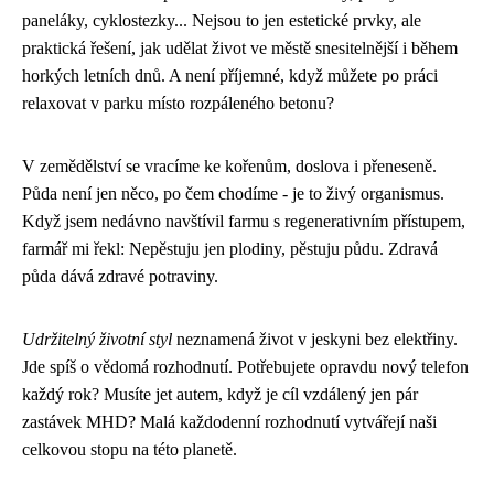
paneláky, cyklostezky... Nejsou to jen estetické prvky, ale
praktická řešení, jak udělat život ve městě snesitelnější i během
horkých letních dnů. A není příjemné, když můžete po práci
relaxovat v parku místo rozpáleného betonu?
V zemědělství se vracíme ke kořenům, doslova i přeneseně.
Půda není jen něco, po čem chodíme - je to živý organismus.
Když jsem nedávno navštívil farmu s regenerativním přístupem,
farmář mi řekl: Nepěstuju jen plodiny, pěstuju půdu. Zdravá
půda dává zdravé potraviny.
Udržitelný životní styl
neznamená život v jeskyni bez elektřiny.
Jde spíš o vědomá rozhodnutí. Potřebujete opravdu nový telefon
každý rok? Musíte jet autem, když je cíl vzdálený jen pár
zastávek MHD? Malá každodenní rozhodnutí vytvářejí naši
celkovou stopu na této planetě.