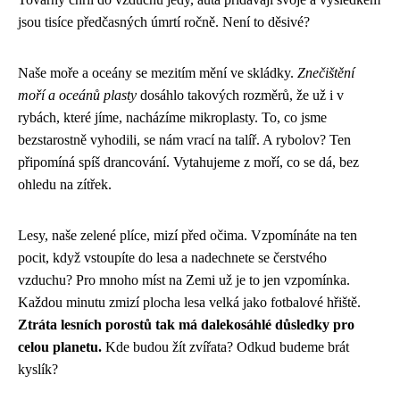
jsou tisíce předčasných úmrtí ročně. Není to děsivé?
Naše moře a oceány se mezitím mění ve skládky.
Znečištění
moří a oceánů plasty
dosáhlo takových rozměrů, že už i v
rybách, které jíme, nacházíme mikroplasty. To, co jsme
bezstarostně vyhodili, se nám vrací na talíř. A rybolov? Ten
připomíná spíš drancování. Vytahujeme z moří, co se dá, bez
ohledu na zítřek.
Lesy, naše zelené plíce, mizí před očima. Vzpomínáte na ten
pocit, když vstoupíte do lesa a nadechnete se čerstvého
vzduchu? Pro mnoho míst na Zemi už je to jen vzpomínka.
Každou minutu zmizí plocha lesa velká jako fotbalové hřiště.
Ztráta lesních porostů tak má dalekosáhlé důsledky pro
celou planetu.
Kde budou žít zvířata? Odkud budeme brát
kyslík?