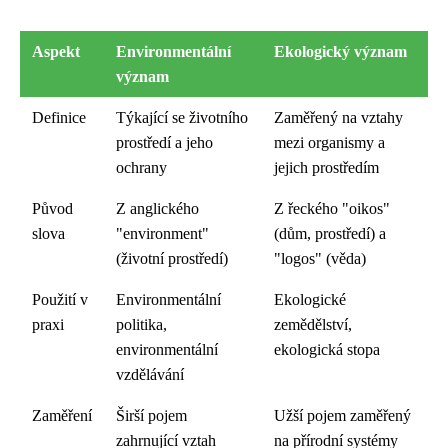
Aspekt
Environmentální
Ekologický význam
význam
Definice
Týkající se životního
Zaměřený na vztahy
prostředí a jeho
mezi organismy a
ochrany
jejich prostředím
Původ
Z anglického
Z řeckého "oikos"
slova
"environment"
(dům, prostředí) a
(životní prostředí)
"logos" (věda)
Použití v
Environmentální
Ekologické
praxi
politika,
zemědělství,
environmentální
ekologická stopa
vzdělávání
Zaměření
Širší pojem
Užší pojem zaměřený
zahrnující vztah
na přírodní systémy