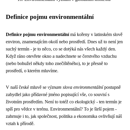
Definice pojmu environmentální
Definice pojmu environmentální
má kořeny v latinském slově
environ, znamenajícím okolí nebo prostředí. Dnes už to není jen
suchý termín - je to něco, co se dotýká nás všech každý den.
Když ráno otevřete okno a nadechnete se čerstvého vzduchu
(nebo bohužel někdy toho znečištěného), to je přesně to
prostředí, o kterém mluvíme.
V naší české mluvě se
význam slova environmentální
postupně
zabydlel jako přídavné jméno popisující vše, co souvisí s
životním prostředím. Není to totéž co ekologický - ten termín je
spíš pro vědce v terénu. Environmentální? To je širší pojem -
zahrnuje i to, jak společnost, politika a ekonomika ovlivňují náš
vztah k přírodě.