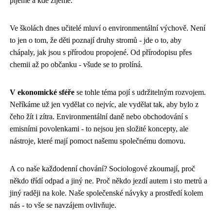
pijeme a kde žijeme.
Ve školách dnes učitelé mluví o environmentální výchově. Není
to jen o tom, že děti poznají druhy stromů - jde o to, aby
chápaly, jak jsou s přírodou propojené. Od přírodopisu přes
chemii až po občanku - všude se to prolíná.
V ekonomické sféře
se tohle téma pojí s udržitelným rozvojem.
Neříkáme už jen vydělat co nejvíc, ale vydělat tak, aby bylo z
čeho žít i zítra. Environmentální daně nebo obchodování s
emisními povolenkami - to nejsou jen složité koncepty, ale
nástroje, které mají pomoct našemu společnému domovu.
A co naše každodenní chování? Sociologové zkoumají, proč
někdo třídí odpad a jiný ne. Proč někdo jezdí autem i sto metrů a
jiný raději na kole. Naše společenské návyky a prostředí kolem
nás - to vše se navzájem ovlivňuje.