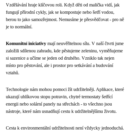
Vzdělávání hraje klíčovou roli. Když děti od malička vidí, jak
fungují přírodní cykly, jak se kompostuje nebo šetří vodou,
berou to jako samozřejmost. Nemusíme je přesvědčovat - pro ně
je to normální.
Komunitní iniciativy
mají neuvěřitelnou sílu. V naší čtvrti jsme
založili sdílenou zahradu, kde pěstujeme zeleninu, vyměňujeme
si sazenice a učíme se jeden od druhého. Vzniklo tak nejen
místo pro pěstování, ale i prostor pro setkávání a budování
vztahů.
Technologie nám mohou pomoci žít udržitelněji. Aplikace, které
ukazují uhlíkovou stopu potravin, chytré termostaty šetřící
energii nebo solární panely na střechách - to všechno jsou
nástroje, které nám usnadňují cestu k udržitelnějšímu životu.
Cesta k environmentální udržitelnosti není vždycky jednoduchá.