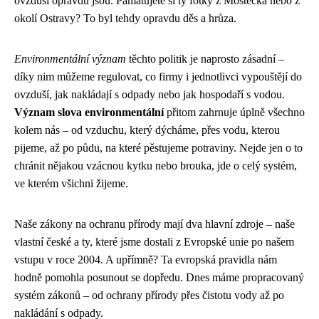
ovzduší opravdu jsou. Pamatujete si ty fotky z Mostecka nebo z
okolí Ostravy? To byl tehdy opravdu děs a hrůza.
Environmentální význam
těchto politik je naprosto zásadní –
díky nim můžeme regulovat, co firmy i jednotlivci vypouštějí do
ovzduší, jak nakládají s odpady nebo jak hospodaří s vodou.
Význam slova environmentální
přitom zahrnuje úplně všechno
kolem nás – od vzduchu, který dýcháme, přes vodu, kterou
pijeme, až po půdu, na které pěstujeme potraviny. Nejde jen o to
chránit nějakou vzácnou kytku nebo brouka, jde o celý systém,
ve kterém všichni žijeme.
Naše zákony na ochranu přírody mají dva hlavní zdroje – naše
vlastní české a ty, které jsme dostali z Evropské unie po našem
vstupu v roce 2004. A upřímně? Ta evropská pravidla nám
hodně pomohla posunout se dopředu. Dnes máme propracovaný
systém zákonů – od ochrany přírody přes čistotu vody až po
nakládání s odpady.