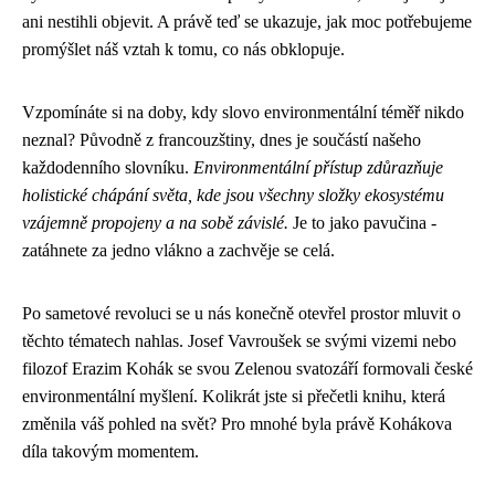
ani nestihli objevit. A právě teď se ukazuje, jak moc potřebujeme
promýšlet náš vztah k tomu, co nás obklopuje.
Vzpomínáte si na doby, kdy slovo environmentální téměř nikdo
neznal? Původně z francouzštiny, dnes je součástí našeho
každodenního slovníku.
Environmentální přístup zdůrazňuje
holistické chápání světa, kde jsou všechny složky ekosystému
vzájemně propojeny a na sobě závislé.
Je to jako pavučina -
zatáhnete za jedno vlákno a zachvěje se celá.
Po sametové revoluci se u nás konečně otevřel prostor mluvit o
těchto tématech nahlas. Josef Vavroušek se svými vizemi nebo
filozof Erazim Kohák se svou Zelenou svatozáří formovali české
environmentální myšlení. Kolikrát jste si přečetli knihu, která
změnila váš pohled na svět? Pro mnohé byla právě Kohákova
díla takovým momentem.