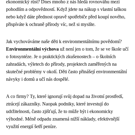
ekonomický růst? Dnes mnoho z nás hledá rovnováhu mezi
pohodlím a odpovědností. Když jdete na nákup s vlastní taškou
nebo když dáte přednost opravě spotřebiče před koupí nového,
přispíváte k ochraně přírody víc, než si myslíte.
Jak vychováváme naše děti k environmentálnímu povědomí?
Environmentální výchova
už není jen o tom, že se ve škole učí
o fotosyntéze. Je o praktických zkušenostech – o školních
zahradách, výletech do přírody, projektech zaměřených na
skutečné problémy v okolí. Děti často přinášejí environmentální
návyky i domů a učí nás dospělé.
A co firmy? Ty, které ignorují svůj dopad na životní prostředí,
ztrácejí zákazníky. Naopak podniky, které investují do
udržitelnosti, často zjišťují, že to může být i ekonomicky
výhodné. Méně odpadu znamená nižší náklady, efektivnější
využití energií šetří peníze.