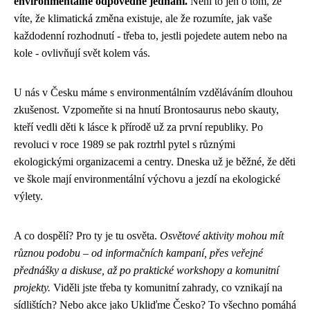
environmentálně odpovědné jednání.
Není to jen o tom, že
víte, že klimatická změna existuje, ale že rozumíte, jak vaše
každodenní rozhodnutí - třeba to, jestli pojedete autem nebo na
kole - ovlivňují svět kolem vás.
U nás v Česku máme s environmentálním vzděláváním dlouhou
zkušenost. Vzpomeňte si na hnutí Brontosaurus nebo skauty,
kteří vedli děti k lásce k přírodě už za první republiky. Po
revoluci v roce 1989 se pak roztrhl pytel s různými
ekologickými organizacemi a centry. Dneska už je běžné, že děti
ve škole mají environmentální výchovu a jezdí na ekologické
výlety.
A co dospělí? Pro ty je tu osvěta.
Osvětové aktivity mohou mít
různou podobu – od informačních kampaní, přes veřejné
přednášky a diskuse, až po praktické workshopy a komunitní
projekty.
Viděli jste třeba ty komunitní zahrady, co vznikají na
sídlištích? Nebo akce jako Ukliďme Česko? To všechno pomáhá