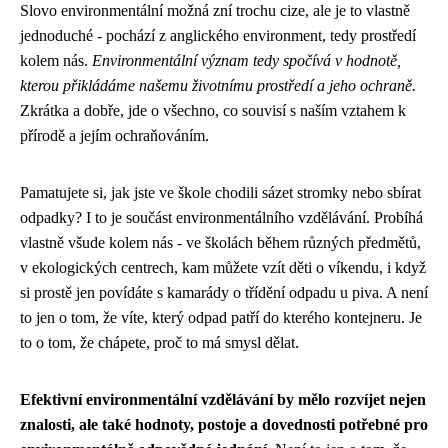
Slovo environmentální možná zní trochu cize, ale je to vlastně
jednoduché - pochází z anglického environment, tedy prostředí
kolem nás.
Environmentální význam tedy spočívá v hodnotě,
kterou přikládáme našemu životnímu prostředí a jeho ochraně.
Zkrátka a dobře, jde o všechno, co souvisí s naším vztahem k
přírodě a jejím ochraňováním.
Pamatujete si, jak jste ve škole chodili sázet stromky nebo sbírat
odpadky? I to je součást environmentálního vzdělávání. Probíhá
vlastně všude kolem nás - ve školách během různých předmětů,
v ekologických centrech, kam můžete vzít děti o víkendu, i když
si prostě jen povídáte s kamarády o třídění odpadu u piva. A není
to jen o tom, že víte, který odpad patří do kterého kontejneru. Je
to o tom, že chápete, proč to má smysl dělat.
Efektivní environmentální vzdělávání by mělo rozvíjet nejen
znalosti, ale také hodnoty, postoje a dovednosti potřebné pro