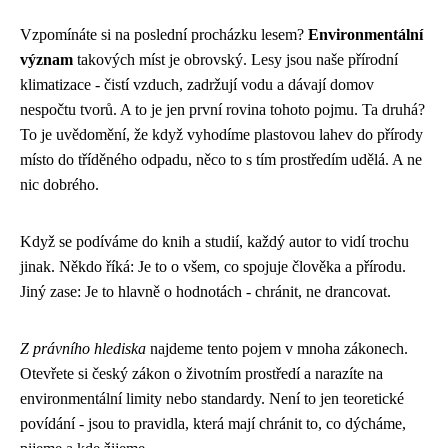
Vzpomínáte si na poslední procházku lesem?
Environmentální
význam
takových míst je obrovský. Lesy jsou naše přírodní
klimatizace - čistí vzduch, zadržují vodu a dávají domov
nespočtu tvorů. A to je jen první rovina tohoto pojmu. Ta druhá?
To je uvědomění, že když vyhodíme plastovou lahev do přírody
místo do tříděného odpadu, něco to s tím prostředím udělá. A ne
nic dobrého.
Když se podíváme do knih a studií, každý autor to vidí trochu
jinak. Někdo říká: Je to o všem, co spojuje člověka a přírodu.
Jiný zase: Je to hlavně o hodnotách - chránit, ne drancovat.
Z právního hlediska
najdeme tento pojem v mnoha zákonech.
Otevřete si český zákon o životním prostředí a narazíte na
environmentální limity nebo standardy. Není to jen teoretické
povídání - jsou to pravidla, která mají chránit to, co dýcháme,