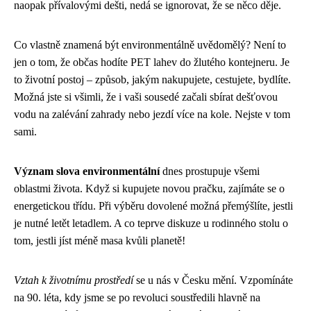
naopak přívalovými dešti, nedá se ignorovat, že se něco děje.
Co vlastně znamená být environmentálně uvědomělý? Není to
jen o tom, že občas hodíte PET lahev do žlutého kontejneru. Je
to životní postoj – způsob, jakým nakupujete, cestujete, bydlíte.
Možná jste si všimli, že i vaši sousedé začali sbírat dešťovou
vodu na zalévání zahrady nebo jezdí více na kole. Nejste v tom
sami.
Význam slova environmentální
dnes prostupuje všemi
oblastmi života. Když si kupujete novou pračku, zajímáte se o
energetickou třídu. Při výběru dovolené možná přemýšlíte, jestli
je nutné letět letadlem. A co teprve diskuze u rodinného stolu o
tom, jestli jíst méně masa kvůli planetě!
Vztah k životnímu prostředí
se u nás v Česku mění. Vzpomínáte
na 90. léta, kdy jsme se po revoluci soustředili hlavně na