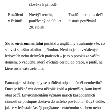
člověka k přírodě
Rozšíření
Novější termín,
Tradiční termín s delší
v češtině
používaný od 90. let
historií používání
20. století
Slovo
environmentální
pochází z angličtiny a zahrnuje vše, co
souvisí s naším okolím a přírodou. Není to jen o vzdálených
ledovcích nebo deštných pralesích – je to o potoku za vaším
domem, o vzduchu, který dýcháte cestou do práce, o půdě, na
které roste vaše zelenina.
Pamatujete si doby, kdy se o třídění odpadu téměř nemluvilo?
Dnes je běžné mít doma několik košů a přemýšlet, kam který
obal patří.
Environmentální význam
našich každodenních
činností se postupně dostává do našeho povědomí. Když vidíte,
jak se v létě stále častěji potýkáme s extrémním suchem nebo