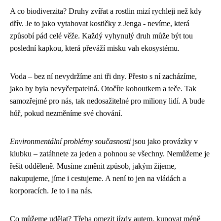
A co biodiverzita? Druhy zvířat a rostlin mizí rychleji než kdy
dřív. Je to jako vytahovat kostičky z Jenga - nevíme, která
způsobí pád celé věže. Každý vyhynulý druh může být tou
poslední kapkou, která převáží misku vah ekosystému.
Voda – bez ní nevydržíme ani tři dny. Přesto s ní zacházíme,
jako by byla nevyčerpatelná. Otočíte kohoutkem a teče. Tak
samozřejmé pro nás, tak nedosažitelné pro miliony lidí. A bude
hůř, pokud nezměníme své chování.
Environmentální problémy současnosti
jsou jako provázky v
klubku – zatáhnete za jeden a pohnou se všechny. Nemůžeme je
řešit odděleně. Musíme změnit způsob, jakým žijeme,
nakupujeme, jíme i cestujeme. A není to jen na vládách a
korporacích. Je to i na nás.
Co můžeme udělat? Třeba omezit jízdy autem, kupovat méně