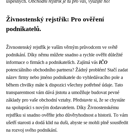
úspěšných.
Obchodní rejstřík je tu pro vás, využijte ho!
Živnostenský rejstřík: Pro ověření
podnikatelů.
Živnostenský rejstřík je vaším věrným průvodcem ve světě
podnikání. Díky němu můžete snadno a rychle ověřit důležité
informace o firmách a podnikatelích. Zajímá vás
IČO
potenciálního obchodního partnera? Žádný problém! Stačí zadat
název firmy nebo jméno podnikatele do vyhledávacího pole a
během chvilky máte k dispozici všechny potřebné údaje. Tato
transparentnost vám dává jistotu a umožňuje budovat pevné
základy pro vaše obchodní vztahy. Představte si, že se chystáte
na spolupráci s novým dodavatelem. Díky Živnostenskému
rejstříku si snadno ověříte jeho důvěryhodnost a historii. To vám
ušetří starosti a dodá klid na duši, abyste se mohli plně soustředit
na rozvoj svého podnikání.