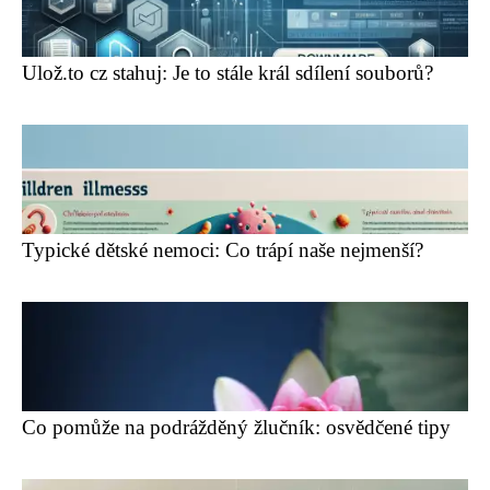
Ulož.to cz stahuj: Je to stále král sdílení souborů?
Typické dětské nemoci: Co trápí naše nejmenší?
Co pomůže na podrážděný žlučník: osvědčené tipy