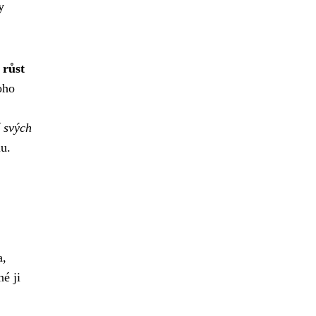
y
 růst
oho
í svých
u.
a,
é ji