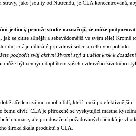
 stravy, jako jsou ty od Nutrendu, je CLA koncentrovaná, ab
mi jedinci, protože studie naznačují, že může podporovat
, jak se cítíte silnější a sebevědomější ve svém těle! Kromě t
erolu, což je důležité pro zdraví srdce a celkovou pohodu.
e podpořit svůj aktivní životní styl a udělat krok k dosažen
le může být cenným doplňkem vašeho zdravého životního styl
době středem zájmu mnoha lidí, kteří touží po efektivnějším
e čemu divit! CLA je přirozeně se vyskytující mastná kyselin
bcích a mase, ale pro dosažení požadovaných účinků je vhodn
jeho široká škála produktů s CLA.