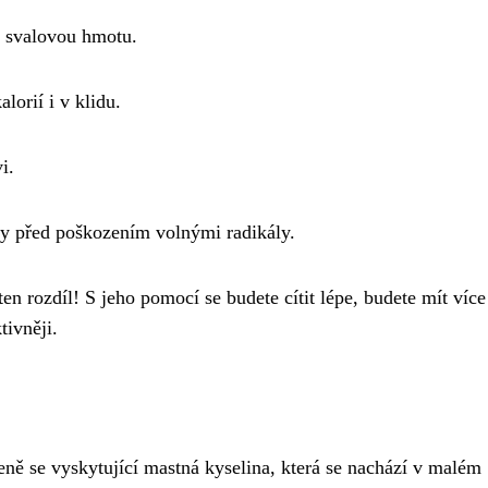
t svalovou hmotu.
lorií i v klidu.
i.
ky před poškozením volnými radikály.
n rozdíl! S jeho pomocí se budete cítit lépe, budete mít více
tivněji.
eně se vyskytující mastná kyselina, která se nachází v malém