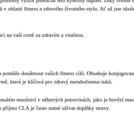
pomohly využít potenciál této kyseliny naplno. Díky svému s
v oblasti fitness a zdravého životního stylu. Ať už jste zkuš
na vaší cestě za zdravím a vitalitou.
 pomůže dosáhnout vašich fitness cílů. Obsahuje konjugova
rmě, která je klíčová pro zdravý metabolismus tuků.
v malém množství v některých potravinách, jako je hovězí mas
 příjmu CLA je často nutné užívat doplňky stravy.