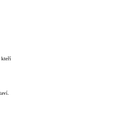
kteří
taví.