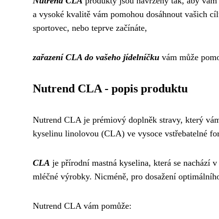
Nutrend CLA
produkty jsou navrženy tak, aby vám 
a vysoké kvalitě vám pomohou dosáhnout vašich cílů 
sportovec, nebo teprve začínáte,
zařazení CLA do vašeho jídelníčku
vám může pomoci 
Nutrend CLA - popis produktu
Nutrend CLA je prémiový doplněk stravy, který vám
kyselinu linolovou (CLA) ve vysoce vstřebatelné fo
CLA
je přírodní mastná kyselina, která se nachází 
mléčné výrobky. Nicméně, pro dosažení optimálního
Nutrend CLA vám pomůže: