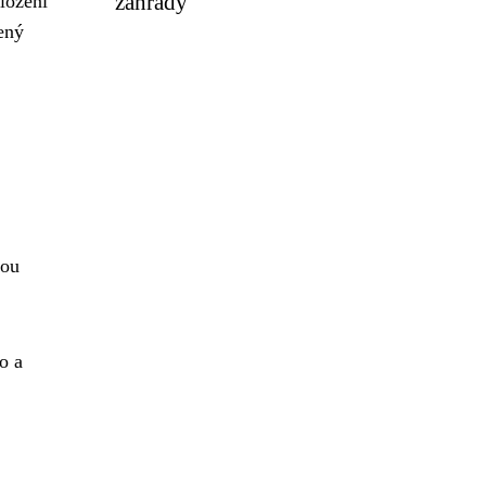
zahrady
ložení
ený
nou
o a