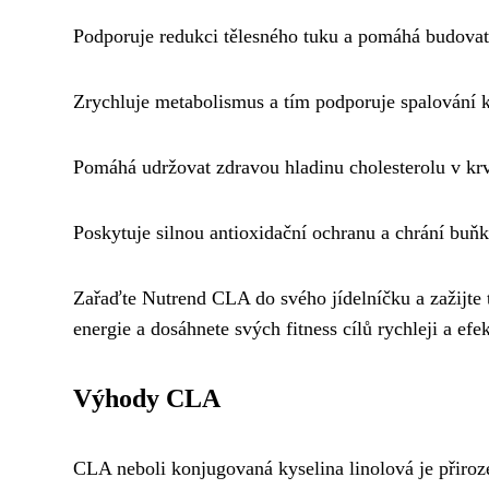
Podporuje redukci tělesného tuku a pomáhá budova
Zrychluje metabolismus a tím podporuje spalování ka
Pomáhá udržovat zdravou hladinu cholesterolu v krv
Poskytuje silnou antioxidační ochranu a chrání buň
Zařaďte Nutrend CLA do svého jídelníčku a zažijte te
energie a dosáhnete svých fitness cílů rychleji a efek
Výhody CLA
CLA neboli konjugovaná kyselina linolová je přiroz