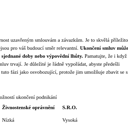
rnost uzavřeným smlouvám a závazkům. Je to skvělá příležito
nejsou pro váš budoucí směr relevantní.
Ukončení smluv může
 sjednané doby nebo výpovědní lhůty.
Pamatujte, že i když
uv trvají. Je důležité je řádně vypořádat, abyste předešli
to fázi jako osvobozující, protože jim umožňuje zbavit se s
ožností ukončení podnikání
Živnostenské oprávnění
S.R.O.
Nízká
Vysoká