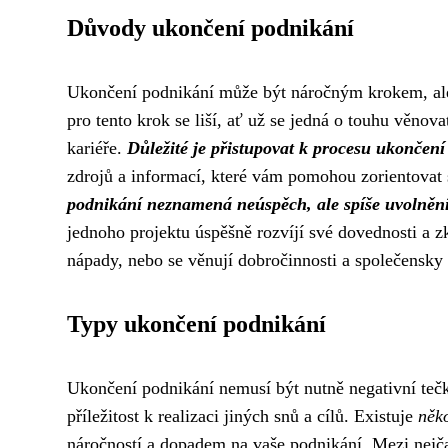
Důvody ukončení podnikání
Ukončení podnikání může být náročným krokem, ale
pro tento krok se liší, ať už se jedná o touhu věno
kariéře.
Důležité je přistupovat k procesu ukončen
zdrojů a informací, které vám pomohou zorientovat s
podnikání neznamená neúspěch, ale spíše uvolnění 
jednoho projektu úspěšně rozvíjí své dovednosti a z
nápady, nebo se věnují dobročinnosti a společensky
Typy ukončení podnikání
Ukončení podnikání nemusí být nutně negativní teč
příležitost k realizaci jiných snů a cílů. Existuje
něk
náročností a dopadem na vaše podnikání. Mezi nejčas