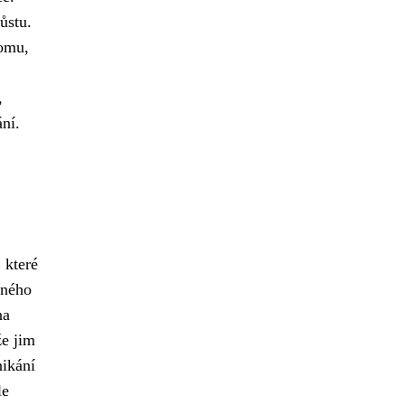
ůstu.
komu,
,
ní.
, které
iného
na
že jim
nikání
le