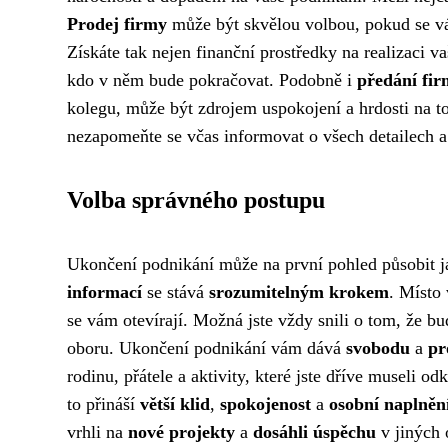
Prodej firmy
může být skvělou volbou, pokud se vá
Získáte tak nejen finanční prostředky na realizaci v
kdo v něm bude pokračovat. Podobně i
předání fir
kolegu, může být zdrojem uspokojení a hrdosti na to
nezapomeňte se včas informovat o všech detailech a 
Volba správného postupu
Ukončení podnikání může na první pohled působit ja
informací
se stává
srozumitelným krokem
. Místo
se vám otevírají. Možná jste vždy snili o tom, že bu
oboru. Ukončení podnikání vám dává
svobodu
a
pr
rodinu, přátele a aktivity, které jste dříve museli o
to přináší
větší klid
,
spokojenost
a
osobní naplněn
vrhli na
nové projekty
a
dosáhli úspěchu
v jiných 