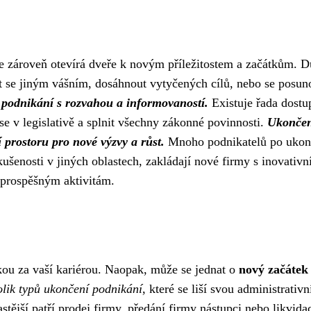
 zároveň otevírá dveře k novým příležitostem a začátkům. 
vat se jiným vášním, dosáhnout vytyčených cílů, nebo se posun
í podnikání s rozvahou a informovaností.
Existuje řada dost
e v legislativě a splnit všechny zákonné povinnosti.
Ukončen
prostoru pro nové výzvy a růst.
Mnoho podnikatelů po ukon
kušenosti v jiných oblastech, zakládají nové firmy s inovativn
 prospěšným aktivitám.
kou za vaší kariérou. Naopak, může se jednat o
nový začátek
olik typů ukončení podnikání
, které se liší svou administrativn
tější patří prodej firmy, předání firmy nástupci nebo likvida