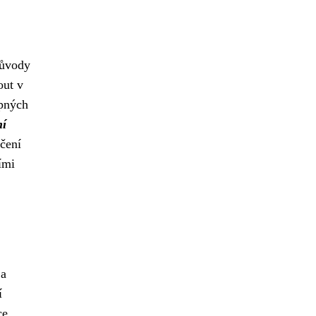
Důvody
out v
upných
í
čení
ími
a
í
ce.