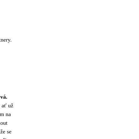
nery.
ová.
 ať už
em na
out
že se