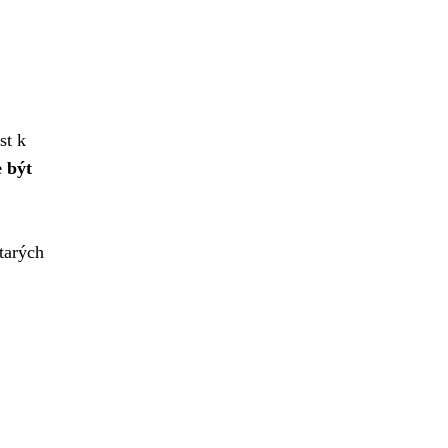
st k
 být
tarých