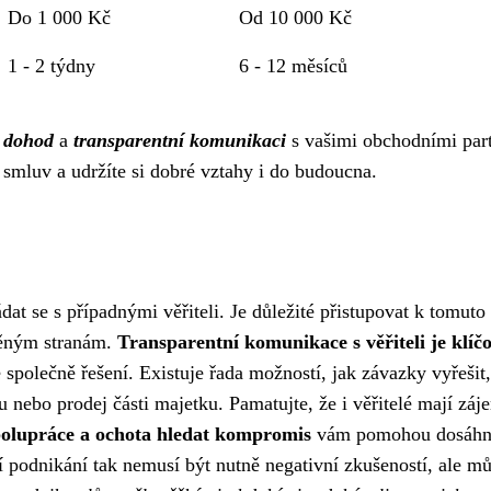
Do 1 000 Kč
Od 10 000 Kč
1 - 2 týdny
6 - 12 měsíců
 dohod
a
transparentní komunikaci
s vašimi obchodními part
 smluv a udržíte si dobré vztahy i do budoucna.
at se s případnými věřiteli. Je důležité přistupovat k tomuto
něným stranám.
Transparentní komunikace s věřiteli je klíč
e společně řešení. Existuje řada možností, jak závazky vyřešit,
hu nebo prodej části majetku. Pamatujte, že i věřitelé mají záj
olupráce a ochota hledat kompromis
vám pomohou dosáhn
 podnikání tak nemusí být nutně negativní zkušeností, ale mů