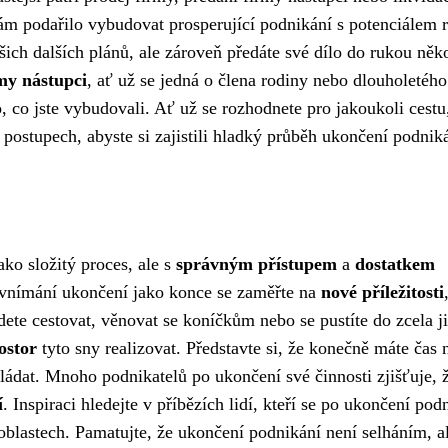
m podařilo vybudovat prosperující podnikání s potenciálem r
ašich dalších plánů, ale zároveň předáte své dílo do rukou ně
my nástupci
, ať už se jedná o člena rodiny nebo dlouholetého
, co jste vybudovali. Ať už se rozhodnete pro jakoukoli cestu
postupech, abyste si zajistili hladký průběh ukončení podniká
ko složitý proces, ale s
správným přístupem
a
dostatkem
 vnímání ukončení jako konce se zaměřte na
nové příležitosti
dete cestovat, věnovat se koníčkům nebo se pustíte do zcela j
ostor
tyto sny realizovat. Představte si, že konečně máte čas 
dkládat. Mnoho podnikatelů po ukončení své činnosti zjišťuje, 
í
. Inspiraci hledejte v příbězích lidí, kteří se po ukončení pod
oblastech. Pamatujte, že ukončení podnikání není selháním, a