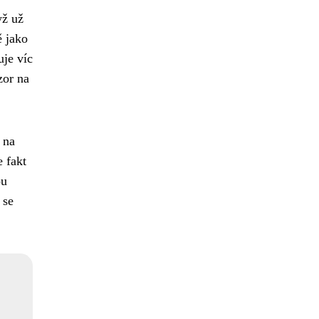
yž už
ě jako
uje víc
zor na
 na
e fakt
ou
 se