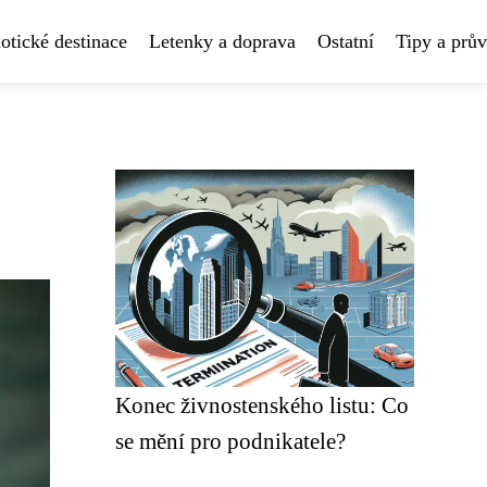
otické destinace
Letenky a doprava
Ostatní
Tipy a prů
Konec živnostenského listu: Co
se mění pro podnikatele?