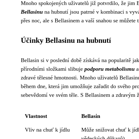
Mnoho spokojených uživatelů již potvrdilo, že jim B
Bellasinu
na hubnutí jsou patrné v kombinaci s vyv
přes noc, ale s Bellasinem a vaší snahou se můžete t
Účinky Bellasinu na hubnutí
Bellasin si v poslední době získává na popularitě ja
přírodními složkami slibuje
podporu metabolismu
zdravé tělesné hmotnosti. Mnoho uživatelů Bellasinu
během dne, která jim umožňuje zařadit do svého progr
sebevědomí ve svém těle. S Bellasinem a zdravým živ
Vlastnost
Bellasin
Vliv na chuť k jídlu
Může snižovat chuť k jídl
vědeckých důkazů)