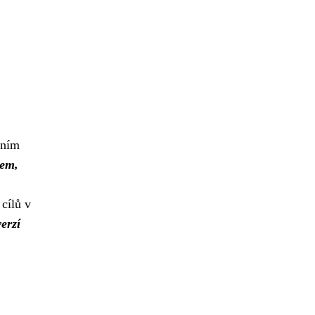
ením
lem,
 cílů v
verzí