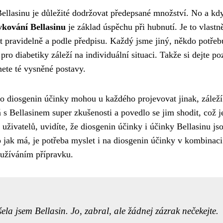
 Bellasinu je důležité dodržovat předepsané množství. No a kd
vkování Bellasinu
je základ úspěchu při hubnutí. Je to vlastn
át pravidelně a podle předpisu. Každý jsme jiný, někdo potřeb
ro diabetiky záleží na individuální situaci. Takže si dejte po
ete té vysněné postavy.
ko
diosgenin účinky
mohou u každého projevovat jinak, záleží
 s Bellasinem super zkušenosti a povedlo se jim shodit, což j
uživatelů, uvidíte, že diosgenin účinky i účinky Bellasinu js
 jak má, je potřeba myslet i na diosgenin účinky v kombinaci
užíváním přípravku.
ela jsem Bellasin. Jo, zabral, ale žádnej zázrak nečekejte.