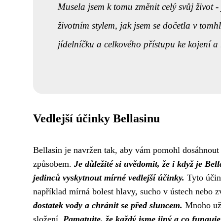
Musela jsem k tomu změnit celý svůj život - 
životním stylem, jak jsem se
dočetla v tomh
jídelníčku a celkového přístupu ke kojení a
Vedlejší účinky Bellasinu
Bellasin je navržen tak, aby vám pomohl dosáhnout 
způsobem.
Je důležité si uvědomit, že i když je Be
jedinců vyskytnout mírné vedlejší účinky.
Tyto účin
například mírná bolest hlavy, sucho v ústech nebo z
dostatek vody a chránit se před sluncem.
Mnoho uživ
složení.
Pamatujte, že každý jsme jiný a co fungu