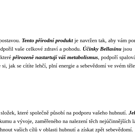
 postavou.
Tento přírodní produkt
je navržen tak, aby vám p
odpořil vaše celkové zdraví a pohodu.
Účinky Bellasinu
jsou
 které
přirozeně nastartují váš metabolismus
, podpoří spalov
si, jak se cítíte lehčí, plní energie a sebevědomí ve svém těle
 složek, které společně působí na podporu vašeho hubnutí.
Je
mu a vývoje, zaměřeného na nalezení těch nejúčinnějších l
out vašich cílů v oblasti hubnutí a získat zpět sebevědomí.