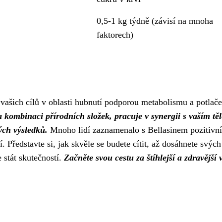
0,5-1 kg týdně (závisí na mnoha
faktorech)
vašich cílů v oblasti hubnutí podporou metabolismu a potlač
 kombinaci přírodních složek, pracuje v synergii s vaším tě
ých výsledků.
Mnoho lidí zaznamenalo s Bellasinem pozitivní
. Představte si, jak skvěle se budete cítit, až dosáhnete svých
 stát skutečností.
Začněte svou cestu za štíhlejší a zdravější 