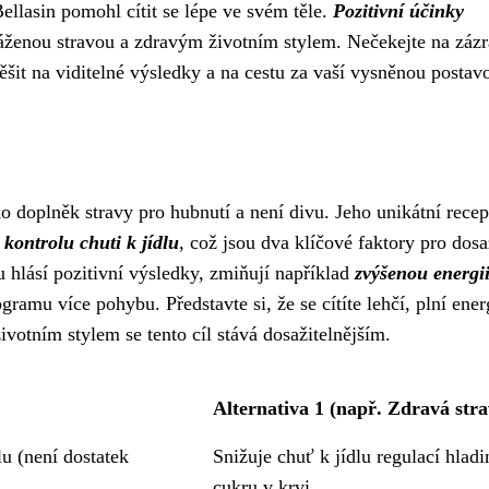
ellasin pomohl cítit se lépe ve svém těle.
Pozitivní účinky
áženou stravou a zdravým životním stylem. Nečekejte na záz
ěšit na viditelné výsledky a na cestu za vaší vysněnou postav
ko doplněk stravy pro hubnutí a není divu. Jeho unikátní recep
a
kontrolu chuti k jídlu
, což jsou dva klíčové faktory pro dosa
 hlásí pozitivní výsledky, zmiňují například
zvýšenou energi
amu více pohybu. Představte si, že se cítíte lehčí, plní ener
otním stylem se tento cíl stává dosažitelnějším.
Alternativa 1 (např. Zdravá stra
u (není dostatek
Snižuje chuť k jídlu regulací hladi
cukru v krvi