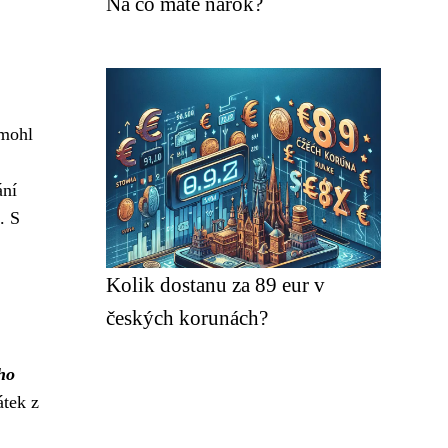
Na co máte nárok?
omohl
ání
. S
Kolik dostanu za 89 eur v
českých korunách?
ho
átek z