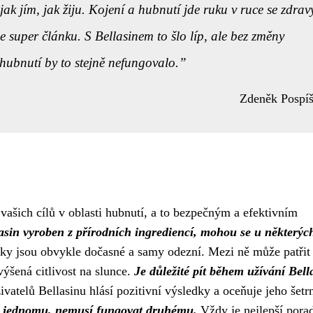
jak jím, jak žiju. Kojení a hubnutí jde ruku v ruce se zdra
le super článku
. S Bellasinem to šlo líp, ale bez změny
 hubnutí by to stejně nefungovalo.
Zdeněk Pospíš
vašich cílů v oblasti hubnutí, a to bezpečným a efektivním
llasin vyroben z přírodních ingrediencí, mohou se u některýc
ky jsou obvykle dočasné a samy odezní. Mezi ně může patřit
výšená citlivost na slunce.
Je důležité pít během užívání Bell
atelů Bellasinu hlásí pozitivní výsledky a oceňuje jeho šetr
je jednomu, nemusí fungovat druhému.
Vždy je nejlepší porad