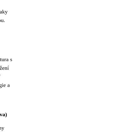
raky
ou.
tura s
žení
i
gie a
va)
ny