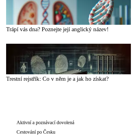
Trápí vás dna? Poznejte její anglický název!
Trestní rejstřík: Co v něm je a jak ho získat?
Aktivní a poznávací dovolená
Cestování po Česku