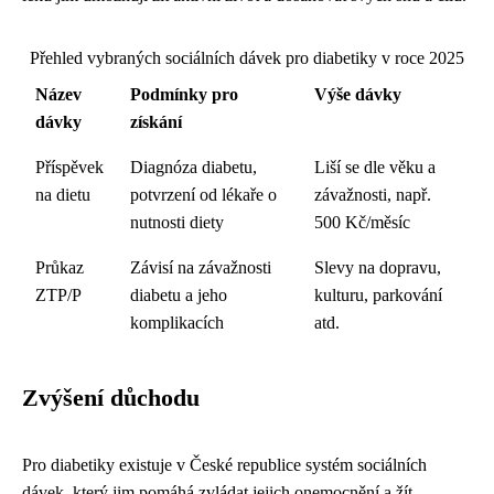
Přehled vybraných sociálních dávek pro diabetiky v roce 2025
Název
Podmínky pro
Výše dávky
dávky
získání
Příspěvek
Diagnóza diabetu,
Liší se dle věku a
na dietu
potvrzení od lékaře o
závažnosti, např.
nutnosti diety
500 Kč/měsíc
Průkaz
Závisí na závažnosti
Slevy na dopravu,
ZTP/P
diabetu a jeho
kulturu, parkování
komplikacích
atd.
Zvýšení důchodu
Pro diabetiky existuje v České republice systém sociálních
dávek, který jim pomáhá zvládat jejich onemocnění a žít