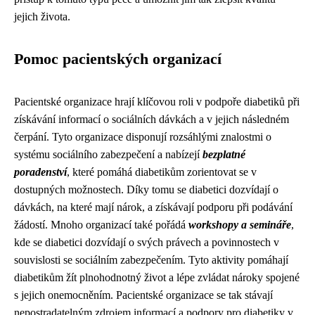
jejich života.
Pomoc pacientských organizací
Pacientské organizace hrají klíčovou roli v podpoře diabetiků při
získávání informací o sociálních dávkách a v jejich následném
čerpání. Tyto organizace disponují rozsáhlými znalostmi o
systému sociálního zabezpečení a nabízejí
bezplatné
poradenství
, které pomáhá diabetikům zorientovat se v
dostupných možnostech. Díky tomu se diabetici dozvídají o
dávkách, na které mají nárok, a získávají podporu při podávání
žádostí. Mnoho organizací také pořádá
workshopy a semináře
,
kde se diabetici dozvídají o svých právech a povinnostech v
souvislosti se sociálním zabezpečením. Tyto aktivity pomáhají
diabetikům žít plnohodnotný život a lépe zvládat nároky spojené
s jejich onemocněním. Pacientské organizace se tak stávají
nepostradatelným zdrojem informací a podpory pro diabetiky v