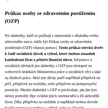
Průkaz osoby se zdravotním postižením
(OZP)
Pro diabetiky, kteří se potýkají s omezeními v důsledku svého
zdravotního stavu, může být Průkaz osoby se zdravotním
postižením (OZP) vítanou pomocí.
Tento průkaz otevírá dveře
k řadě sociálních dávek a výhod, které mohou usnadnit
každodenní život a přinést finanční úlevu.
Informace o
sociálních dávkách pro diabetiky s OZP jsou dostupné na
webových stránkách Ministerstva práce a sociálních věcí a také
na úřadech práce.
Mezi tyto dávky patří například příspěvek na
péči, příspěvek na mobilitu, nebo příspěvek na kompenzační
pomůcky.
Mnoho diabetiků s OZP si pochvaluje, jak jim tyto
dávky pomohly lépe zvládat jejich onemocnění a žít aktivnější
život. Díky příspěvku na mobilitu si například mohou dovolit
častěji cestovat za rodinou a přáteli, nebo se účastnit