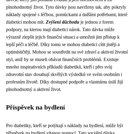
plnohodnotný život. Tyto dávky jsou navrženy tak, aby pokryly
náklady spojené s léčbou, pomůckami a dalšími potřebami, které
diabetici mohou mít.
Zvýšení důchodu
je jednou z forem
podpory, na kterou mají diabetici nárok. Tato dávka může
výrazně zlepšit jejich finanční situaci a umožnit jim přístup k
lepší péči a léčbě. Díky tomu se mohou diabetici cítit jistěji a
optimističtěji. Mohou se soustředit na své zdraví a aktivní životní
styl, aniž by se museli obávat finančních problémů. Existuje
mnoho inspirativních příkladů diabetiků, kteří i přes svůj
zdravotní stav dosahují skvělých výsledků ve svém osobním i
profesním životě. Díky dostupné podpoře a vlastnímu úsilí žijí
plnohodnotný a aktivní život.
Příspěvek na bydlení
Pro diabetiky, kteří se potýkají s náklady na bydlení, může být
příspěvek na bydlení vítanou pomocí. Tato sociální dávka