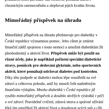
chronickým onemocněním a zlepšovat jejich kvalitu života.
Mimořádný příspěvek na úhradu
Mimořádný příspěvek na úhradu představuje pro diabetiky v
České republice významnou pomoc. Jeho cílem je zmírnit
finanční zátěž spojenou s touto nemocí a umožnit diabetikům žít
plnohodnotný a aktivní život.
Příspěvek může být použit na
různé účely, jako je například pořízení speciální diabetické
stravy, pomůcek pro sledování glykémie, nebo sportovních
aktivit, které pomáhají udržovat diabetes pod kontrolou
.
Díky této podpoře se diabetici mohou lépe soustředit na své
zdraví a celkovou pohodu, aniž by museli čelit nadměrným
finančním výdajům.
Mnoho diabetiků v České republice již
využilo mimořádný příspěvek a dosáhlo skvělých výsledků v péči
o své zdraví
. Pravidelné cvičení, zdravá strava a správné užívání
léků jim umožňují žít aktivní život a dosahovat svých snů a cílů.