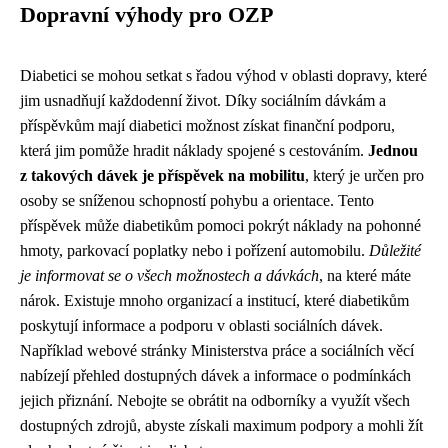
Dopravní výhody pro OZP
Diabetici se mohou setkat s řadou výhod v oblasti dopravy, které
jim usnadňují každodenní život. Díky sociálním dávkám a
příspěvkům mají diabetici možnost získat finanční podporu,
která jim pomůže hradit náklady spojené s cestováním.
Jednou
z takových dávek je příspěvek na mobilitu
, který je určen pro
osoby se sníženou schopností pohybu a orientace. Tento
příspěvek může diabetikům pomoci pokrýt náklady na pohonné
hmoty, parkovací poplatky nebo i pořízení automobilu.
Důležité
je informovat se o všech možnostech a dávkách
, na které máte
nárok. Existuje mnoho organizací a institucí, které diabetikům
poskytují informace a podporu v oblasti sociálních dávek.
Například webové stránky Ministerstva práce a sociálních věcí
nabízejí přehled dostupných dávek a informace o podmínkách
jejich přiznání. Nebojte se obrátit na odborníky a využít všech
dostupných zdrojů, abyste získali maximum podpory a mohli žít