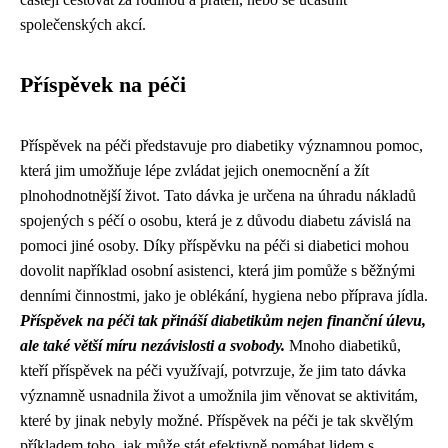
společenských akcí.
Příspěvek na péči
Příspěvek na péči představuje pro diabetiky významnou pomoc,
která jim umožňuje lépe zvládat jejich onemocnění a žít
plnohodnotnější život. Tato dávka je určena na úhradu nákladů
spojených s péčí o osobu, která je z důvodu diabetu závislá na
pomoci jiné osoby. Díky příspěvku na péči si diabetici mohou
dovolit například osobní asistenci, která jim pomůže s běžnými
denními činnostmi, jako je oblékání, hygiena nebo příprava jídla.
Příspěvek na péči tak přináší diabetikům nejen finanční úlevu,
ale také větší míru nezávislosti a svobody.
Mnoho diabetiků,
kteří příspěvek na péči využívají, potvrzuje, že jim tato dávka
významně usnadnila život a umožnila jim věnovat se aktivitám,
které by jinak nebyly možné. Příspěvek na péči je tak skvělým
příkladem toho, jak může stát efektivně pomáhat lidem s