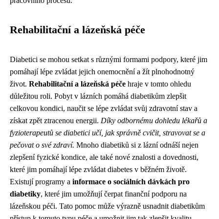
pracovního procesu.
Rehabilitační a lázeňská péče
Diabetici se mohou setkat s různými formami podpory, které jim
pomáhají lépe zvládat jejich onemocnění a žít plnohodnotný
život.
Rehabilitační a lázeňská péče
hraje v tomto ohledu
důležitou roli. Pobyt v lázních pomáhá diabetikům zlepšit
celkovou kondici, naučit se lépe zvládat svůj zdravotní stav a
získat zpět ztracenou energii.
Díky odbornému dohledu lékařů a
fyzioterapeutů se diabetici učí, jak správně cvičit, stravovat se a
pečovat o své zdraví.
Mnoho diabetiků si z lázní odnáší nejen
zlepšení fyzické kondice, ale také nové znalosti a dovednosti,
které jim pomáhají lépe zvládat diabetes v běžném životě.
Existují programy a
informace o sociálních dávkách pro
diabetiky
, které jim umožňují čerpat finanční podporu na
lázeňskou péči. Tato pomoc může výrazně usnadnit diabetikům
přístup k tomuto typu péče a umožnit jim tak zlepšit kvalitu