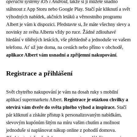
operační systémy iOS i Android
, takže si ji můžete snadno
stáhnout z App Storu nebo Google Play. Stačí pár kliknutí a svět
výhodných nabídek, akčních letáků a věrnostního programu
Albert je vám k dispozici. Představte si, že máte všechny slevy a
novinky ze světa Alberta vždy po ruce. Žádné zdlouhavé
hledání v tištěných letácích, vše přehledně a jednoduše ve vašem
telefonu. Ať už jste doma, na cestách nebo přímo v obchodě,
aplikace Albert vám usnadní a zpříjemní nakupování
.
Registrace a přihlášení
Svět chytrého nakupování je vám na dosah ruky s mobilní
aplikací supermarketu Albert.
Registrace je otázkou chvilky a
otevírá vám dveře do světa plného výhod a inspirace.
Stačí
pár kliknutí a získáte přístup k personalizovaným nabídkám,
slevovým kupónům šitým na míru vašim chutím a možnost
jednoduše si naplánovat nákup online z pohodlí domova.