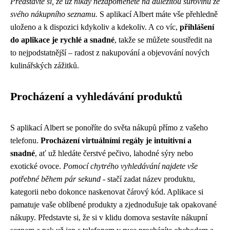
Představte si, že už nikdy nezapomenete na důležitou surovinu ze
svého nákupního seznamu.
S aplikací Albert máte vše přehledně
uloženo a k dispozici kdykoliv a kdekoliv. A co víc,
přihlášení
do aplikace je rychlé a snadné
, takže se můžete soustředit na
to nejpodstatnější – radost z nakupování a objevování nových
kulinářských zážitků.
Procházení a vyhledávání produktů
S aplikací Albert se ponoříte do světa nákupů přímo z vašeho
telefonu.
Procházení virtuálními regály je intuitivní a
snadné
, ať už hledáte čerstvé pečivo, lahodné sýry nebo
exotické ovoce.
Pomocí chytrého vyhledávání najdete vše
potřebné během pár sekund
- stačí zadat název produktu,
kategorii nebo dokonce naskenovat čárový kód. Aplikace si
pamatuje vaše oblíbené produkty a zjednodušuje tak opakované
nákupy. Představte si, že si v klidu domova sestavíte nákupní