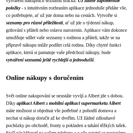
vytváření nákupních seznamů hračka.
Už žádné zapomenuté
položky
- s intuitivním rozhraním aplikace jednoduše přidáte vše,
co potřebujete, ať už jste doma nebo na cestách. Vytvořte si
seznamy pro různé příležitosti
, ať už jde o týdenní nákup,
grilování s přáteli nebo oslavu narozenin. Aplikace vám dokonce
umožňuje sdílet vaše seznamy s rodinou a přáteli, takže se na
přípravě nákupu může podílet celá rodina. Díky chytré funkci
aplikace, která si pamatuje vaše předchozí nákupy, bude
vytváření seznamů ještě rychlejší a jednodušší
.
Online nákupy s doručením
Svět online nakupování se neustále vyvíjí a Albert jde s dobou.
Díky
aplikaci Albert
a
mobilní aplikaci supermarketu Albert
máte možnost si objednat vše potřebné z pohodlí domova a
nechat si nákup doručit až ke dveřím. Už žádné zdlouhavé
pochůzky po obchodě, fronty u pokladen a tahání těžkých tašek.
Stačí pár kliknutí na vašem telefonu a o vše ostatní se postaráme