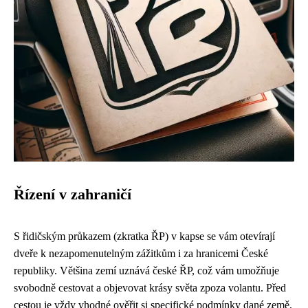
Řízení v zahraničí
S řidičským průkazem (zkratka ŘP) v kapse se vám otevírají
dveře k nezapomenutelným zážitkům i za hranicemi České
republiky. Většina zemí uznává české ŘP, což vám umožňuje
svobodně cestovat a objevovat krásy světa zpoza volantu. Před
cestou je vždy vhodné ověřit si specifické podmínky dané země,