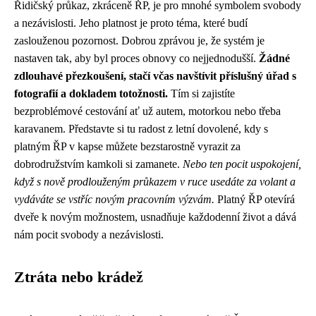
Řidičský průkaz, zkráceně ŘP, je pro mnohé symbolem svobody
a nezávislosti. Jeho platnost je proto téma, které budí
zaslouženou pozornost. Dobrou zprávou je, že systém je
nastaven tak, aby byl proces obnovy co nejjednodušší.
Žádné
zdlouhavé přezkoušení, stačí včas navštívit příslušný úřad s
fotografií a dokladem totožnosti.
Tím si zajistíte
bezproblémové cestování ať už autem, motorkou nebo třeba
karavanem. Představte si tu radost z letní dovolené, kdy s
platným ŘP v kapse můžete bezstarostně vyrazit za
dobrodružstvím kamkoli si zamanete.
Nebo ten pocit uspokojení,
když s nově prodlouženým průkazem v ruce usedáte za volant a
vydáváte se vstříc novým pracovním výzvám.
Platný ŘP otevírá
dveře k novým možnostem, usnadňuje každodenní život a dává
nám pocit svobody a nezávislosti.
Ztráta nebo krádež