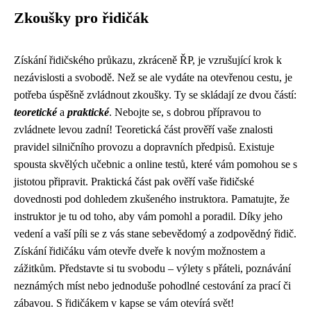
Zkoušky pro řidičák
Získání řidičského průkazu, zkráceně ŘP, je vzrušující krok k
nezávislosti a svobodě. Než se ale vydáte na otevřenou cestu, je
potřeba úspěšně zvládnout zkoušky. Ty se skládají ze dvou částí:
teoretické
a
praktické
. Nebojte se, s dobrou přípravou to
zvládnete levou zadní! Teoretická část prověří vaše znalosti
pravidel silničního provozu a dopravních předpisů. Existuje
spousta skvělých učebnic a online testů, které vám pomohou se s
jistotou připravit. Praktická část pak ověří vaše řidičské
dovednosti pod dohledem zkušeného instruktora. Pamatujte, že
instruktor je tu od toho, aby vám pomohl a poradil. Díky jeho
vedení a vaší píli se z vás stane sebevědomý a zodpovědný řidič.
Získání řidičáku vám otevře dveře k novým možnostem a
zážitkům. Představte si tu svobodu – výlety s přáteli, poznávání
neznámých míst nebo jednoduše pohodlné cestování za prací či
zábavou. S řidičákem v kapse se vám otevírá svět!