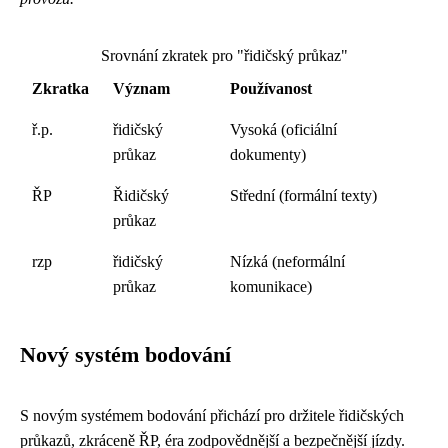
Srovnání zkratek pro "řidičský průkaz"
Zkratka
Význam
Používanost
ř.p.
řidičský
Vysoká (oficiální
průkaz
dokumenty)
ŘP
Řidičský
Střední (formální texty)
průkaz
rzp
řidičský
Nízká (neformální
průkaz
komunikace)
Nový systém bodování
S novým systémem bodování přichází pro držitele řidičských
průkazů, zkráceně ŘP, éra zodpovědnější a bezpečnější jízdy.