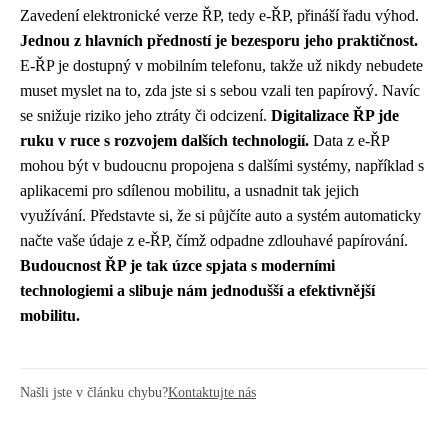
Zavedení elektronické verze ŘP, tedy e-ŘP, přináší řadu výhod.
Jednou z hlavních předností je bezesporu jeho praktičnost.
E-ŘP je dostupný v mobilním telefonu, takže už nikdy nebudete
muset myslet na to, zda jste si s sebou vzali ten papírový. Navíc
se snižuje riziko jeho ztráty či odcizení.
Digitalizace ŘP jde
ruku v ruce s rozvojem dalších technologií.
Data z e-ŘP
mohou být v budoucnu propojena s dalšími systémy, například s
aplikacemi pro sdílenou mobilitu, a usnadnit tak jejich
využívání. Představte si, že si půjčíte auto a systém automaticky
načte vaše údaje z e-ŘP, čímž odpadne zdlouhavé papírování.
Budoucnost ŘP je tak úzce spjata s moderními
technologiemi a slibuje nám jednodušší a efektivnější
mobilitu.
Našli jste v článku chybu?
Kontaktujte nás