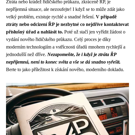
Ztráta nebo krádež řidičského průkazu, zkráceně ŘP, je
nepříjemná situace, ale nezoufejte! I když se to může zdát jako
velký problém, existuje rychlé a snadné řešení.
V případě
ztráty nebo odcizení ŘP je nezbytné co nejdříve kontaktovat
příslušný úřad a nahlásit to.
Poté už stačí jen vyřídit žádost o
vydání nového řidičského průkazu. Celý proces je díky
moderním technologiím a vstřícnosti úřadů mnohem rychlejší a
jednodušší než dříve.
Nezapomeňte, že i když je ztráta ŘP
nepříjemná, není to konec světa a vše se dá snadno vyřešit.
Berte to jako příležitost k získání nového, moderního dokladu.