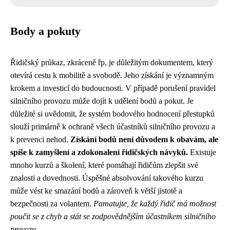
Body a pokuty
Řidičský průkaz, zkráceně řp, je důležitým dokumentem, který
otevírá cestu k mobilitě a svobodě. Jeho získání je významným
krokem a investicí do budoucnosti. V případě porušení pravidel
silničního provozu může dojít k udělení bodů a pokut. Je
důležité si uvědomit, že systém bodového hodnocení přestupků
slouží primárně k ochraně všech účastníků silničního provozu a
k prevenci nehod.
Získání bodů není důvodem k obavám, ale
spíše k zamyšlení a zdokonalení řidičských návyků.
Existuje
mnoho kurzů a školení, které pomáhají řidičům zlepšit své
znalosti a dovednosti. Úspěšné absolvování takového kurzu
může vést ke smazání bodů a zároveň k větší jistotě a
bezpečnosti za volantem.
Pamatujte, že každý řidič má možnost
poučit se z chyb a stát se zodpovědnějším účastníkem silničního
provozu.