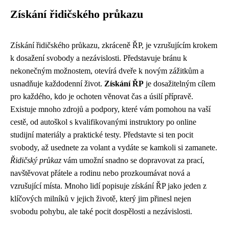
Získání řidičského průkazu
Získání řidičského průkazu, zkráceně ŘP, je vzrušujícím krokem
k dosažení svobody a nezávislosti. Představuje bránu k
nekonečným možnostem, otevírá dveře k novým zážitkům a
usnadňuje každodenní život.
Získání ŘP
je dosažitelným cílem
pro každého, kdo je ochoten věnovat čas a úsilí přípravě.
Existuje mnoho zdrojů a podpory, které vám pomohou na vaší
cestě, od autoškol s kvalifikovanými instruktory po online
studijní materiály a praktické testy. Představte si ten pocit
svobody, až usednete za volant a vydáte se kamkoli si zamanete.
Řidičský průkaz
vám umožní snadno se dopravovat za prací,
navštěvovat přátele a rodinu nebo prozkoumávat nová a
vzrušující místa. Mnoho lidí popisuje získání ŘP jako jeden z
klíčových milníků v jejich životě, který jim přinesl nejen
svobodu pohybu, ale také pocit dospělosti a nezávislosti.