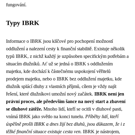
fungování.
Typy IBRK
Informace o IBRK jsou klíčové pro pochopení možností
oddlužení a nalezení cesty k finanční stabilitě. Existuje několik
typů IBRK, z nichž každý je uzpůsoben specifickým potřebám a
situacím dlužníků. Ať už se jedná o IBRK s oddlužením
majetku, kde dochází k částečnému uspokojení věřitelů
prodejem majetku, nebo o IBRK bez oddlužení majetku, kde
dlužník splácí dluhy z vlastních příjmů, cílem je vždy najít
řešení, které dlužníkovi umožní nový začátek.
IBRK není jen
právní proces, ale především šance na nový start a zbavení
se dluhové zátěže.
Mnoho lidí, kteří se ocitli v dluhové pasti,
vnímá IBRK jako světlo na konci tunelu.
Příběhy lidí, kteří
úspěšně prošli IBRK a dnes žijí bez dluhů, jsou důkazem, že i z
těžké finanční situace existuje cesta ven.
IBRK je nástrojem,