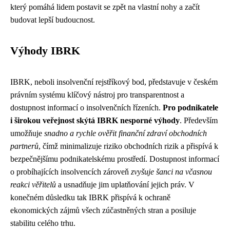
který pomáhá lidem postavit se zpět na vlastní nohy a začít
budovat lepší budoucnost.
Výhody IBRK
IBRK, neboli insolvenční rejstříkový bod, představuje v českém
právním systému klíčový nástroj pro transparentnost a
dostupnost informací o insolvenčních řízeních.
Pro podnikatele
i širokou veřejnost skýtá IBRK nesporné výhody
. Především
umožňuje
snadno a rychle ověřit finanční zdraví obchodních
partnerů
, čímž minimalizuje riziko obchodních rizik a přispívá k
bezpečnějšímu podnikatelskému prostředí. Dostupnost informací
o probíhajících insolvencích zároveň
zvyšuje šanci na včasnou
reakci věřitelů
a usnadňuje jim uplatňování jejich práv. V
konečném důsledku tak IBRK přispívá k ochraně
ekonomických zájmů všech zúčastněných stran a posiluje
stabilitu celého trhu.