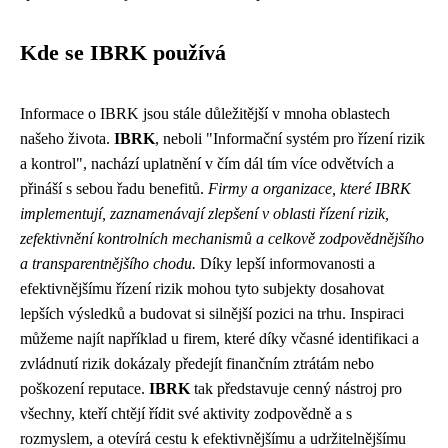
Kde se IBRK používá
Informace o IBRK jsou stále důležitější v mnoha oblastech
našeho života.
IBRK
, neboli "Informační systém pro řízení rizik
a kontrol", nachází uplatnění v čím dál tím více odvětvích a
přináší s sebou řadu benefitů.
Firmy a organizace, které IBRK
implementují, zaznamenávají zlepšení v oblasti řízení rizik,
zefektivnění kontrolních mechanismů a celkově zodpovědnějšího
a transparentnějšího chodu.
Díky lepší informovanosti a
efektivnějšímu řízení rizik mohou tyto subjekty dosahovat
lepších výsledků a budovat si silnější pozici na trhu. Inspiraci
můžeme najít například u firem, které díky včasné identifikaci a
zvládnutí rizik dokázaly předejít finančním ztrátám nebo
poškození reputace.
IBRK
tak představuje cenný nástroj pro
všechny, kteří chtějí řídit své aktivity zodpovědně a s
rozmyslem, a otevírá cestu k efektivnějšímu a udržitelnějšímu