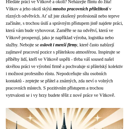
Hledáte práci ve Vítkově a okolí? Neházejte flintu do žita!
Vítkov a jeho okolí skýtá
mnoho pracovních příležitostí
v
různých odvětvích. Ať už jste zkušený profesionál nebo teprve
začínáte, s trochou úsilí a správným přístupem jistě najdete práci,
která vám bude vyhovovat. Zaměřte se na odvětví, která ve
Vítkově prosperují, jako je například výroba, logistika nebo
služby. Nebojte se
oslovit i menší firmy
, které často nabízejí
zajímavé pracovní pozice s přátelskou atmosférou. Inspirujte se
příběhy lidí, kteří ve Vítkově uspěli - třeba váš soused našel
skvělou práci ve výrobní firmě a pochvaluje si přátelský kolektiv
i možnost profesního růstu. Nepodceňujte sílu osobních
kontaktů - zeptejte se přátel a známých, zda neví o volných
pracovních místech. S pozitivním přístupem a trochou
vytrvalosti se i vy brzy budete těšit z nové práce ve Vítkově.