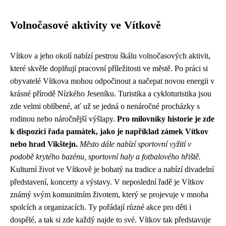
Volnočasové aktivity ve Vítkově
Vítkov a jeho okolí nabízí pestrou škálu volnočasových aktivit,
které skvěle doplňují pracovní příležitosti ve městě. Po práci si
obyvatelé Vítkova mohou odpočinout a načepat novou energii v
krásné přírodě Nízkého Jeseníku. Turistika a cykloturistika jsou
zde velmi oblíbené, ať už se jedná o nenáročné procházky s
rodinou nebo náročnější výšlapy.
Pro milovníky historie je zde
k dispozici řada památek, jako je například zámek Vítkov
nebo hrad Vikštejn.
Město dále nabízí sportovní vyžití v
podobě krytého bazénu, sportovní haly a fotbalového hřiště.
Kulturní život ve Vítkově je bohatý na tradice a nabízí divadelní
představení, koncerty a výstavy. V neposlední řadě je Vítkov
známý svým komunitním životem, který se projevuje v mnoha
spolcích a organizacích. Ty pořádají různé akce pro děti i
dospělé, a tak si zde každý najde to své. Vítkov tak představuje