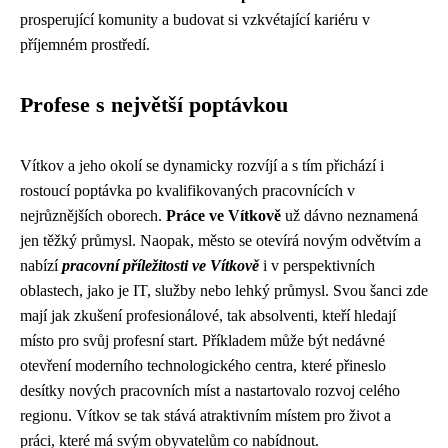
prosperující komunity a budovat si vzkvétající kariéru v
příjemném prostředí.
Profese s největší poptávkou
Vítkov a jeho okolí se dynamicky rozvíjí a s tím přichází i
rostoucí poptávka po kvalifikovaných pracovnících v
nejrůznějších oborech.
Práce ve Vítkově
už dávno neznamená
jen těžký průmysl. Naopak, město se otevírá novým odvětvím a
nabízí
pracovní příležitosti ve Vítkově
i v perspektivních
oblastech, jako je IT, služby nebo lehký průmysl. Svou šanci zde
mají jak zkušení profesionálové, tak absolventi, kteří hledají
místo pro svůj profesní start. Příkladem může být nedávné
otevření moderního technologického centra, které přineslo
desítky nových pracovních míst a nastartovalo rozvoj celého
regionu. Vítkov se tak stává atraktivním místem pro život a
práci, které má svým obyvatelům co nabídnout.