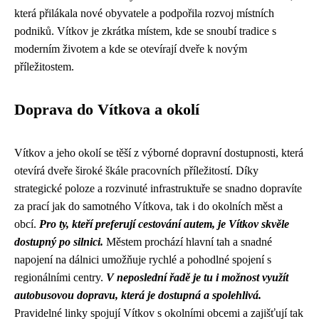
která přilákala nové obyvatele a podpořila rozvoj místních
podniků. Vítkov je zkrátka místem, kde se snoubí tradice s
moderním životem a kde se otevírají dveře k novým
příležitostem.
Doprava do Vítkova a okolí
Vítkov a jeho okolí se těší z výborné dopravní dostupnosti, která
otevírá dveře široké škále pracovních příležitostí. Díky
strategické poloze a rozvinuté infrastruktuře se snadno dopravíte
za prací jak do samotného Vítkova, tak i do okolních měst a
obcí.
Pro ty, kteří preferují cestování autem, je Vítkov skvěle
dostupný po silnici.
Městem prochází hlavní tah a snadné
napojení na dálnici umožňuje rychlé a pohodlné spojení s
regionálními centry.
V neposlední řadě je tu i možnost využít
autobusovou dopravu, která je dostupná a spolehlivá.
Pravidelné linky spojují Vítkov s okolními obcemi a zajišťují tak