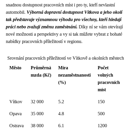
snadnou dostupnost pracovních míst i pro ty, kteří nevlastní
automobil.
Výborná dopravní dostupnost Vítkova a jeho okolí
tak představuje významnou výhodu pro všechny, kteří hledají
práci nebo zvažují změnu zaměstnání.
Díky ní se vám otevírají
nové možnosti a perspektivy a vy si tak můžete vybrat z bohaté
nabídky pracovních příležitostí v regionu.
Srovnání pracovních příležitostí ve Vítkově a okolních městech
Město
Průměrná
Míra
Počet
mzda (Kč)
nezaměstnanosti
volných
(%)
pracovních
míst
Vítkov
32 000
5.2
150
Opava
35 000
4.8
500
Ostrava
38 000
6.1
1200