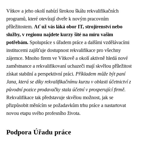
Vítkov a jeho okolí nabízí širokou škálu rekvalifikačních
programů, které otevírají dveře k novým pracovním
příležitostem.
Ať už vás láká obor IT, strojírenství nebo
služby, v regionu najdete kurzy šité na míru vašim
potřebám.
Spolupráce s úřadem práce a dalšími vzdělávacími
institucemi zajišťuje dostupnost rekvalifikace pro všechny
zájemce. Mnoho firem ve Vítkově a okolí aktivně hledá nové
zaměstnance a rekvalifikovaní uchazeči mají skvělou příležitost
získat stabilní a perspektivní práci.
Příkladem může být paní
Jana, která se díky rekvalifikačnímu kurzu v oblasti účetnictví z
původní pozice prodavačky stala účetní v prosperující firmě.
Rekvalifikace tak představuje skvělou možnost, jak se
přizpůsobit měnícím se požadavkům trhu práce a nastartovat
novou etapu svého profesního života.
Podpora Úřadu práce