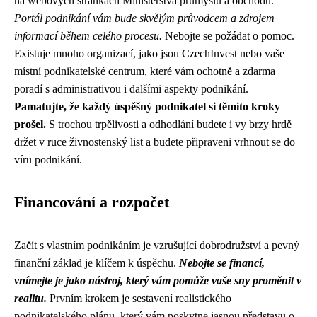
na webových stránkách Ministerstva průmyslu a obchodu.
Portál podnikání vám bude skvělým průvodcem a zdrojem
informací během celého procesu.
Nebojte se požádat o pomoc.
Existuje mnoho organizací, jako jsou CzechInvest nebo vaše
místní podnikatelské centrum, které vám ochotně a zdarma
poradí s administrativou i dalšími aspekty podnikání.
Pamatujte, že každý úspěšný podnikatel si těmito kroky
prošel.
S trochou trpělivosti a odhodlání budete i vy brzy hrdě
držet v ruce živnostenský list a budete připraveni vrhnout se do
víru podnikání.
Financování a rozpočet
Začít s vlastním podnikáním je vzrušující dobrodružství a pevný
finanční základ je klíčem k úspěchu.
Nebojte se financí,
vnímejte je jako nástroj, který vám pomůže vaše sny proměnit v
realitu.
Prvním krokem je sestavení realistického
podnikatelského plánu, který vám poskytne jasnou představu o