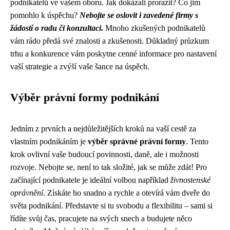
podnikatelů ve vašem oboru. Jak dokázali prorazit? Co jim
pomohlo k úspěchu?
Nebojte se oslovit i zavedené firmy s
žádostí o radu či konzultaci.
Mnoho zkušených podnikatelů
vám rádo předá své znalosti a zkušenosti. Důkladný průzkum
trhu a konkurence vám poskytne cenné informace pro nastavení
vaší strategie a zvýší vaše šance na úspěch.
Výběr právní formy podnikání
Jedním z prvních a nejdůležitějších kroků na vaší cestě za
vlastním podnikáním je
výběr správné právní formy
. Tento
krok ovlivní vaše budoucí povinnosti, daně, ale i možnosti
rozvoje. Nebojte se, není to tak složité, jak se může zdát! Pro
začínající podnikatele je ideální volbou například
živnostenské
oprávnění
. Získáte ho snadno a rychle a otevírá vám dveře do
světa podnikání. Představte si tu svobodu a flexibilitu – sami si
řídíte svůj čas, pracujete na svých snech a budujete něco