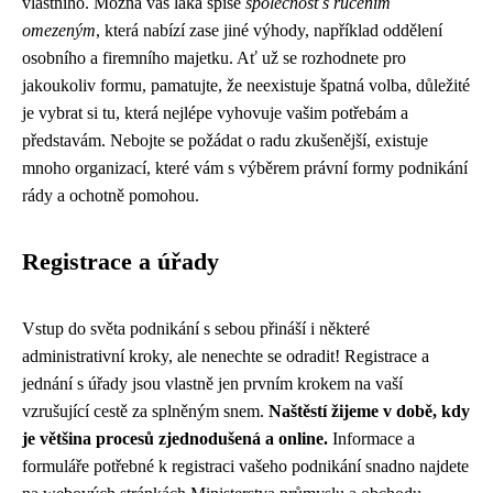
vlastního. Možná vás láká spíše
společnost s ručením
omezeným
, která nabízí zase jiné výhody, například oddělení
osobního a firemního majetku. Ať už se rozhodnete pro
jakoukoliv formu, pamatujte, že neexistuje špatná volba, důležité
je vybrat si tu, která nejlépe vyhovuje vašim potřebám a
představám. Nebojte se požádat o radu zkušenější, existuje
mnoho organizací, které vám s výběrem právní formy podnikání
rády a ochotně pomohou.
Registrace a úřady
Vstup do světa podnikání s sebou přináší i některé
administrativní kroky, ale nenechte se odradit! Registrace a
jednání s úřady jsou vlastně jen prvním krokem na vaší
vzrušující cestě za splněným snem.
Naštěstí žijeme v době, kdy
je většina procesů zjednodušená a online.
Informace a
formuláře potřebné k registraci vašeho podnikání snadno najdete