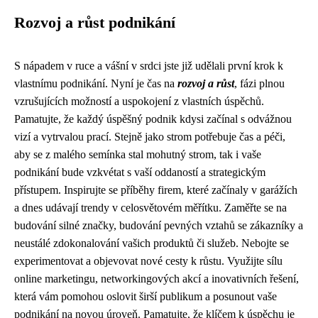
Rozvoj a růst podnikání
S nápadem v ruce a vášní v srdci jste již udělali první krok k
vlastnímu podnikání. Nyní je čas na
rozvoj a růst
, fázi plnou
vzrušujících možností a uspokojení z vlastních úspěchů.
Pamatujte, že každý úspěšný podnik kdysi začínal s odvážnou
vizí a vytrvalou prací. Stejně jako strom potřebuje čas a péči,
aby se z malého semínka stal mohutný strom, tak i vaše
podnikání bude vzkvétat s vaší oddaností a strategickým
přístupem. Inspirujte se příběhy firem, které začínaly v garážích
a dnes udávají trendy v celosvětovém měřítku. Zaměřte se na
budování silné značky, budování pevných vztahů se zákazníky a
neustálé zdokonalování vašich produktů či služeb. Nebojte se
experimentovat a objevovat nové cesty k růstu. Využijte sílu
online marketingu, networkingových akcí a inovativních řešení,
která vám pomohou oslovit širší publikum a posunout vaše
podnikání na novou úroveň. Pamatujte, že klíčem k úspěchu je