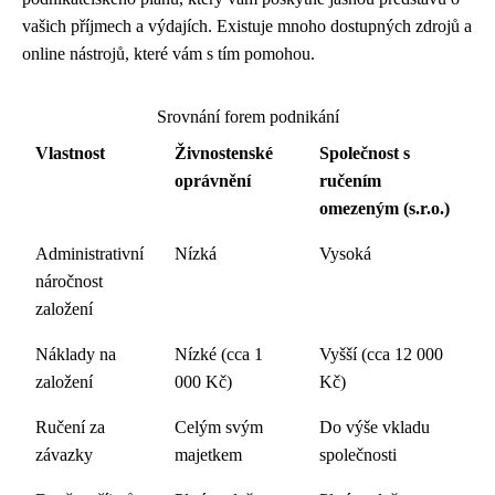
vašich příjmech a výdajích. Existuje mnoho dostupných zdrojů a
online nástrojů, které vám s tím pomohou.
Srovnání forem podnikání
Vlastnost
Živnostenské
Společnost s
oprávnění
ručením
omezeným (s.r.o.)
Administrativní
Nízká
Vysoká
náročnost
založení
Náklady na
Nízké (cca 1
Vyšší (cca 12 000
založení
000 Kč)
Kč)
Ručení za
Celým svým
Do výše vkladu
závazky
majetkem
společnosti