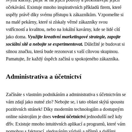
očekávání. Existuje mnoho inspirativních příkladů firem, které
uspěly právě díky svému přístupu k zákazníkům. Vzpomeňte si
na malé pekárny, které si získaly věrné zákazníky svou
vstřícností a kvalitou, nebo na lokální kavárny, kde se lidé cítí
jako doma.
Využijte kreativní marketingové strategie, zapojte
sociální sítě a nebojte se experimentovat.
Důležité je budovat si
silnou značku, která bude rezonovat s vaší cílovou skupinou.
Pamatujte, že každý úspěch začíná u spokojeného zákazníka.
Administrativa a účetnictví
Začínáte s vlastním podnikáním a administrativa s účetnictvím se
vám zdají jako nutné zlo? Nebojte se, i tato oblast skýtá spoustu
pozitivních stránek! Díky moderním technologiím a dostupným
online nástrojům je dnes
vedení účetnictví
jednodušší než kdy
dřív. Existuje mnoho intuitivních aplikací a programů, které vám
pomohou s fakturací, sledováním výdajů a příjmů a dalšími