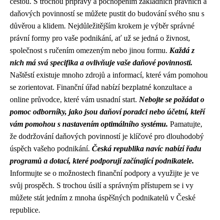
cestou. S trochou přípravy a pochopením základních právních a
daňových povinností se můžete pustit do budování svého snu s
důvěrou a klidem. Nejdůležitějším krokem je výběr správné
právní formy pro vaše podnikání, ať už se jedná o živnost,
společnost s ručením omezeným nebo jinou formu.
Každá z
nich má svá specifika a ovlivňuje vaše daňové povinnosti.
Naštěstí existuje mnoho zdrojů a informací, které vám pomohou
se zorientovat. Finanční úřad nabízí bezplatné konzultace a
online průvodce, které vám usnadní start.
Nebojte se požádat o
pomoc odborníky, jako jsou daňoví poradci nebo účetní, kteří
vám pomohou s nastavením optimálního systému.
Pamatujte,
že dodržování daňových povinností je klíčové pro dlouhodobý
úspěch vašeho podnikání.
Česká republika navíc nabízí řadu
programů a dotací, které podporují začínající podnikatele.
Informujte se o možnostech finanční podpory a využijte je ve
svůj prospěch. S trochou úsilí a správným přístupem se i vy
můžete stát jedním z mnoha úspěšných podnikatelů v České
republice.