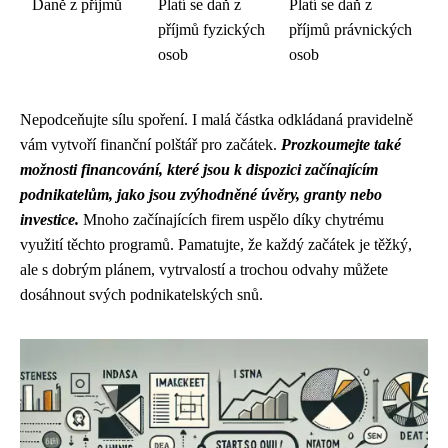
Daně z příjmů
Platí se daň z
Platí se daň z
příjmů fyzických
příjmů právnických
osob
osob
Nepodceňujte sílu spoření. I malá částka odkládaná pravidelně
vám vytvoří finanční polštář pro začátek.
Prozkoumejte také
možnosti financování, které jsou k dispozici začínajícím
podnikatelům, jako jsou zvýhodněné úvěry, granty nebo
investice.
Mnoho začínajících firem uspělo díky chytrému
využití těchto programů. Pamatujte, že každý začátek je těžký,
ale s dobrým plánem, vytrvalostí a trochou odvahy můžete
dosáhnout svých podnikatelských snů.