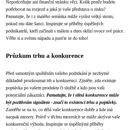
Nepodceňujte ani finanční stránku věci. Kolik peněz budete
potřebovat na rozjezd a jaká je vaše představa o zisku?
Pamatujte, že i z malého semínka může vyrůst velký strom,
pokud mu dáte šanci. Inspirujte se příběhy úspěšných
podnikatelů, kteří začínali s málem a dnes sklízí ovoce své práce.
Věřte si a svému nápadu a pusťte se do toho!
Průzkum trhu a konkurence
Před samotným spuštěním vašeho podnikání je nezbytné
důkladně prozkoumat trh a konkurenci. Zjistěte, zda existuje
poptávka po vašem produktu či službě a kdo jsou vaši
potenciální zákazníci.
Pamatujte, že i silná konkurence může
být pozitivním signálem - značí to existenci trhu a poptávky.
Zaměřte se na to, co dělá vaše konkurence dobře a kde má
naopak mezery. Právě v těchto mezerách se může skrývat vaše
konkurenční výhoda. Inspirujte se úspěšnými příběhy