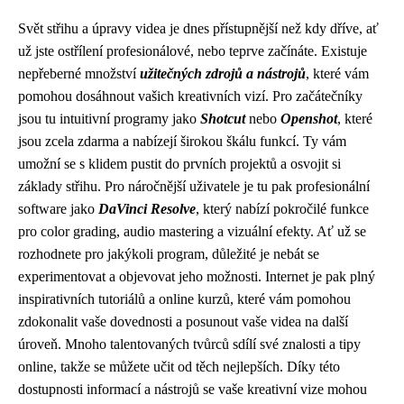
Svět střihu a úpravy videa je dnes přístupnější než kdy dříve, ať
už jste ostřílení profesionálové, nebo teprve začínáte. Existuje
nepřeberné množství
užitečných zdrojů a nástrojů
, které vám
pomohou dosáhnout vašich kreativních vizí. Pro začátečníky
jsou tu intuitivní programy jako
Shotcut
nebo
Openshot
, které
jsou zcela zdarma a nabízejí širokou škálu funkcí. Ty vám
umožní se s klidem pustit do prvních projektů a osvojit si
základy střihu. Pro náročnější uživatele je tu pak profesionální
software jako
DaVinci Resolve
, který nabízí pokročilé funkce
pro color grading, audio mastering a vizuální efekty. Ať už se
rozhodnete pro jakýkoli program, důležité je nebát se
experimentovat a objevovat jeho možnosti. Internet je pak plný
inspirativních tutoriálů a online kurzů, které vám pomohou
zdokonalit vaše dovednosti a posunout vaše videa na další
úroveň. Mnoho talentovaných tvůrců sdílí své znalosti a tipy
online, takže se můžete učit od těch nejlepších. Díky této
dostupnosti informací a nástrojů se vaše kreativní vize mohou