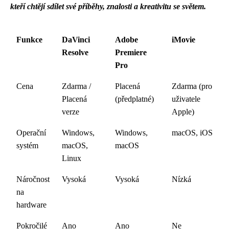
kteří chtějí sdílet své příběhy, znalosti a kreativitu se světem.
Funkce
DaVinci
Adobe
iMovie
Resolve
Premiere
Pro
Cena
Zdarma /
Placená
Zdarma (pro
Placená
(předplatné)
uživatele
verze
Apple)
Operační
Windows,
Windows,
macOS, iOS
systém
macOS,
macOS
Linux
Náročnost
Vysoká
Vysoká
Nízká
na
hardware
Pokročilé
Ano
Ano
Ne