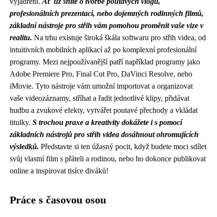
vyjádření.
Ať už sníte o tvorbě poutavých vlogů,
profesionálních prezentací, nebo dojemných rodinných filmů,
základní nástroje pro střih vám pomohou proměnit vaše vize v
realitu.
Na trhu existuje široká škála softwaru pro střih videa, od
intuitivních mobilních aplikací až po komplexní profesionální
programy. Mezi nejpoužívanější patří například programy jako
Adobe Premiere Pro, Final Cut Pro, DaVinci Resolve, nebo
iMovie. Tyto nástroje vám umožní importovat a organizovat
vaše videozáznamy, stříhat a řadit jednotlivé klipy, přidávat
hudbu a zvukové efekty, vytvářet poutavé přechody a vkládat
titulky.
S trochou praxe a kreativity dokážete i s pomocí
základních nástrojů pro střih videa dosáhnout ohromujících
výsledků.
Představte si ten úžasný pocit, když budete moci sdílet
svůj vlastní film s přáteli a rodinou, nebo ho dokonce publikovat
online a inspirovat tisíce diváků!
Práce s časovou osou