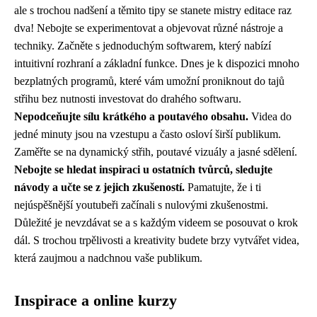
ale s trochou nadšení a těmito tipy se stanete mistry editace raz
dva! Nebojte se experimentovat a objevovat různé nástroje a
techniky. Začněte s jednoduchým softwarem, který nabízí
intuitivní rozhraní a základní funkce. Dnes je k dispozici mnoho
bezplatných programů, které vám umožní proniknout do tajů
střihu bez nutnosti investovat do drahého softwaru.
Nepodceňujte sílu krátkého a poutavého obsahu.
Videa do
jedné minuty jsou na vzestupu a často osloví širší publikum.
Zaměřte se na dynamický střih, poutavé vizuály a jasné sdělení.
Nebojte se hledat inspiraci u ostatních tvůrců, sledujte
návody a učte se z jejich zkušeností.
Pamatujte, že i ti
nejúspěšnější youtubeři začínali s nulovými zkušenostmi.
Důležité je nevzdávat se a s každým videem se posouvat o krok
dál. S trochou trpělivosti a kreativity budete brzy vytvářet videa,
která zaujmou a nadchnou vaše publikum.
Inspirace a online kurzy