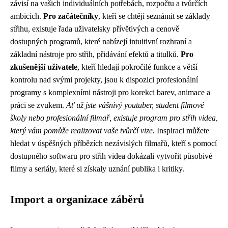
závisí na vašich individuálních potřebách, rozpočtu a tvůrčích
ambicích.
Pro začátečníky
, kteří se chtějí seznámit se základy
střihu, existuje řada uživatelsky přívětivých a cenově
dostupných programů, které nabízejí intuitivní rozhraní a
základní nástroje pro střih, přidávání efektů a titulků.
Pro
zkušenější uživatele
, kteří hledají pokročilé funkce a větší
kontrolu nad svými projekty, jsou k dispozici profesionální
programy s komplexními nástroji pro korekci barev, animace a
práci se zvukem.
Ať už jste vášnivý youtuber, student filmové
školy nebo profesionální filmař, existuje program pro střih videa,
který vám pomůže realizovat vaše tvůrčí vize.
Inspiraci můžete
hledat v úspěšných příbězích nezávislých filmařů, kteří s pomocí
dostupného softwaru pro střih videa dokázali vytvořit působivé
filmy a seriály, které si získaly uznání publika i kritiky.
Import a organizace záběrů