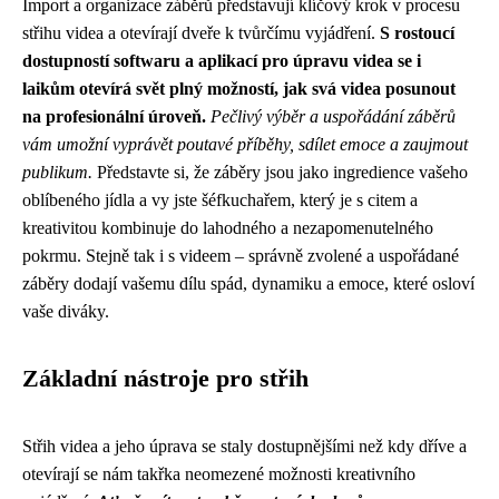
Import a organizace záběrů představují klíčový krok v procesu
střihu videa a otevírají dveře k tvůrčímu vyjádření.
S rostoucí
dostupností softwaru a aplikací pro úpravu videa se i
laikům otevírá svět plný možností, jak svá videa posunout
na profesionální úroveň.
Pečlivý výběr a uspořádání záběrů
vám umožní vyprávět poutavé příběhy, sdílet emoce a zaujmout
publikum.
Představte si, že záběry jsou jako ingredience vašeho
oblíbeného jídla a vy jste šéfkuchařem, který je s citem a
kreativitou kombinuje do lahodného a nezapomenutelného
pokrmu. Stejně tak i s videem – správně zvolené a uspořádané
záběry dodají vašemu dílu spád, dynamiku a emoce, které osloví
vaše diváky.
Základní nástroje pro střih
Střih videa a jeho úprava se staly dostupnějšími než kdy dříve a
otevírají se nám takřka neomezené možnosti kreativního