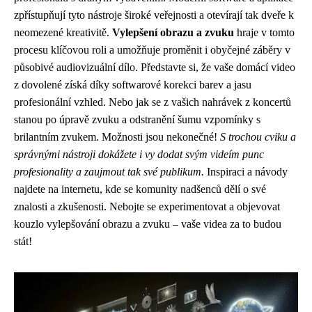
zpřístupňují tyto nástroje široké veřejnosti a otevírají tak dveře k
neomezené kreativitě.
Vylepšení obrazu a zvuku
hraje v tomto
procesu klíčovou roli a umožňuje proměnit i obyčejné záběry v
působivé audiovizuální dílo. Představte si, že vaše domácí video
z dovolené získá díky softwarové korekci barev a jasu
profesionální vzhled. Nebo jak se z vašich nahrávek z koncertů
stanou po úpravě zvuku a odstranění šumu vzpomínky s
brilantním zvukem. Možnosti jsou nekonečné!
S trochou cviku a
správnými nástroji dokážete i vy dodat svým videím punc
profesionality a zaujmout tak své publikum.
Inspiraci a návody
najdete na internetu, kde se komunity nadšenců dělí o své
znalosti a zkušenosti. Nebojte se experimentovat a objevovat
kouzlo vylepšování obrazu a zvuku – vaše videa za to budou
stát!