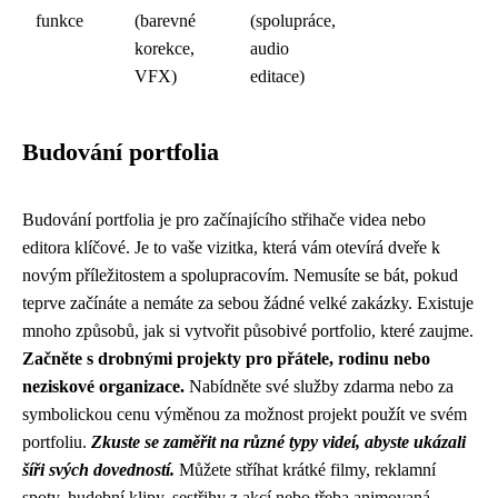
funkce
(barevné
(spolupráce,
korekce,
audio
VFX)
editace)
Budování portfolia
Budování portfolia je pro začínajícího střihače videa nebo
editora klíčové. Je to vaše vizitka, která vám otevírá dveře k
novým příležitostem a spolupracovím. Nemusíte se bát, pokud
teprve začínáte a nemáte za sebou žádné velké zakázky. Existuje
mnoho způsobů, jak si vytvořit působivé portfolio, které zaujme.
Začněte s drobnými projekty pro přátele, rodinu nebo
neziskové organizace.
Nabídněte své služby zdarma nebo za
symbolickou cenu výměnou za možnost projekt použít ve svém
portfoliu.
Zkuste se zaměřit na různé typy videí, abyste ukázali
šíři svých dovedností.
Můžete stříhat krátké filmy, reklamní
spoty, hudební klipy, sestřihy z akcí nebo třeba animovaná