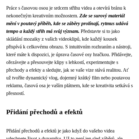
Práce s časovou osou je srdcem střihu videa a otevírá bránu k
nekonečným kreativním možnostem.
Zde se surový materiál
mění v poutavý příběh, kde se záběry prolínají, rytmus udává
tempo a každý střih má svůj význam.
Představte si to jako
skládání mozaiky z vašich videoklipů, kde každý kousek
přispívá k celkovému obrazu. S intuitivním rozhraním a nástroji,
které máte k dispozici, je úprava časové osy hračkou. Přidávejte,
ořezávejte a přesouvejte klipy s lehkostí, experimentujte s
přechody a efekty a sledujte, jak se vaše vize stává realitou. Ať
už tvoříte dynamický vlog, dojemný krátký film nebo poutavou
reklamu, časová osa je vaším plátnem, kde se kreativita setkává s
přesností.
Přidání přechodů a efektů
Přidání přechodů a efektů je jako když do vašeho videa
vdechnete život a dynamiku. Už to není jen sled záběrů, ale