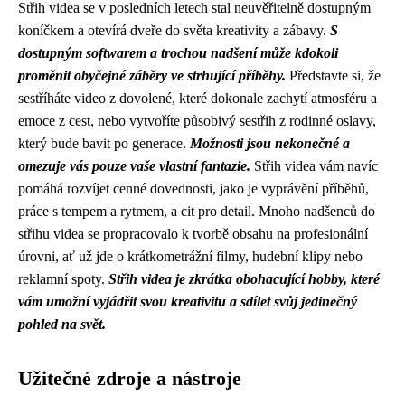
Střih videa se v posledních letech stal neuvěřitelně dostupným
koníčkem a otevírá dveře do světa kreativity a zábavy.
S
dostupným softwarem a trochou nadšení může kdokoli
proměnit obyčejné záběry ve strhující příběhy.
Představte si, že
sestříháte video z dovolené, které dokonale zachytí atmosféru a
emoce z cest, nebo vytvoříte působivý sestřih z rodinné oslavy,
který bude bavit po generace.
Možnosti jsou nekonečné a
omezuje vás pouze vaše vlastní fantazie.
Střih videa vám navíc
pomáhá rozvíjet cenné dovednosti, jako je vyprávění příběhů,
práce s tempem a rytmem, a cit pro detail. Mnoho nadšenců do
střihu videa se propracovalo k tvorbě obsahu na profesionální
úrovni, ať už jde o krátkometrážní filmy, hudební klipy nebo
reklamní spoty.
Střih videa je zkrátka obohacující hobby, které
vám umožní vyjádřit svou kreativitu a sdílet svůj jedinečný
pohled na svět.
Užitečné zdroje a nástroje