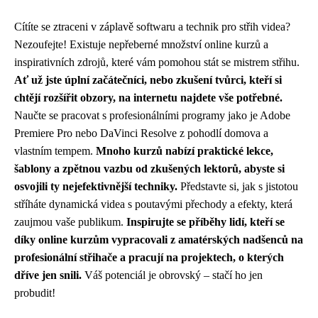
Cítíte se ztraceni v záplavě softwaru a technik pro střih videa?
Nezoufejte! Existuje nepřeberné množství online kurzů a
inspirativních zdrojů, které vám pomohou stát se mistrem střihu.
Ať už jste úplní začátečníci, nebo zkušení tvůrci, kteří si
chtějí rozšířit obzory, na internetu najdete vše potřebné.
Naučte se pracovat s profesionálními programy jako je Adobe
Premiere Pro nebo DaVinci Resolve z pohodlí domova a
vlastním tempem.
Mnoho kurzů nabízí praktické lekce,
šablony a zpětnou vazbu od zkušených lektorů, abyste si
osvojili ty nejefektivnější techniky.
Představte si, jak s jistotou
stříháte dynamická videa s poutavými přechody a efekty, která
zaujmou vaše publikum.
Inspirujte se příběhy lidí, kteří se
díky online kurzům vypracovali z amatérských nadšenců na
profesionální střihače a pracují na projektech, o kterých
dříve jen snili.
Váš potenciál je obrovský – stačí ho jen
probudit!