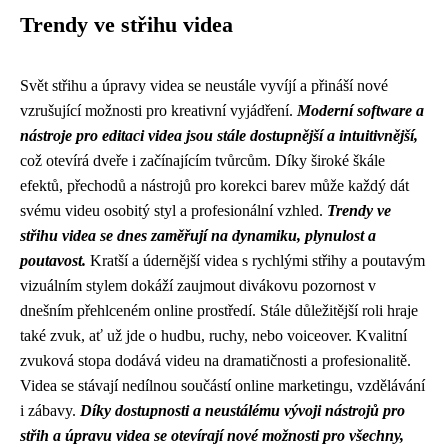
Trendy ve střihu videa
Svět střihu a úpravy videa se neustále vyvíjí a přináší nové
vzrušující možnosti pro kreativní vyjádření.
Moderní software a
nástroje pro editaci videa jsou stále dostupnější a intuitivnější,
což otevírá dveře i začínajícím tvůrcům. Díky široké škále
efektů, přechodů a nástrojů pro korekci barev může každý dát
svému videu osobitý styl a profesionální vzhled.
Trendy ve
střihu videa se dnes zaměřují na dynamiku, plynulost a
poutavost.
Kratší a údernější videa s rychlými střihy a poutavým
vizuálním stylem dokáží zaujmout divákovu pozornost v
dnešním přehlceném online prostředí. Stále důležitější roli hraje
také zvuk, ať už jde o hudbu, ruchy, nebo voiceover. Kvalitní
zvuková stopa dodává videu na dramatičnosti a profesionalitě.
Videa se stávají nedílnou součástí online marketingu, vzdělávání
i zábavy.
Díky dostupnosti a neustálému vývoji nástrojů pro
střih a úpravu videa se otevírají nové možnosti pro všechny,