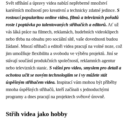
Svět stříhání a úpravy videa nabízí nepřeberné množství
kariérních možností pro kreativní a technicky zdatné jedince.
S
rostoucí popularitou online videa, filmů a televizních pořadů
roste i poptávka po talentovaných střihačích a editorů.
Ať už
vás láká práce na filmech, reklamách, hudebních videoklipech
nebo třeba na obsahu pro sociální sítě, vaše dovednosti budou
žádané. Mnozí střihači a editoři videa pracují na volné noze, což
jim umožňuje flexibilitu a svobodu ve výběru projektů. Jiní se
stávají součástí produkčních společností, reklamních agentur
nebo televizních stanic.
S vášní pro video, smyslem pro detail a
ochotou učit se novým technologiím se i vy můžete stát
úspěšným střihačem videa.
Inspirací vám mohou být příběhy
mnoha úspěšných střihačů, kteří začínali s jednoduchými
programy a dnes pracují na projektech světové úrovně.
Střih videa jako hobby