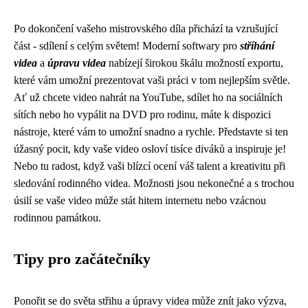
Po dokončení vašeho mistrovského díla přichází ta vzrušující
část - sdílení s celým světem! Moderní softwary pro
stříhání
videa
a
úpravu videa
nabízejí širokou škálu možností exportu,
které vám umožní prezentovat vaši práci v tom nejlepším světle.
Ať už chcete video nahrát na YouTube, sdílet ho na sociálních
sítích nebo ho vypálit na DVD pro rodinu, máte k dispozici
nástroje, které vám to umožní snadno a rychle. Představte si ten
úžasný pocit, kdy vaše video osloví tisíce diváků a inspiruje je!
Nebo tu radost, když vaši blízcí ocení váš talent a kreativitu při
sledování rodinného videa. Možnosti jsou nekonečné a s trochou
úsilí se vaše video může stát hitem internetu nebo vzácnou
rodinnou památkou.
Tipy pro začátečníky
Ponořit se do světa střihu a úpravy videa může znít jako výzva,