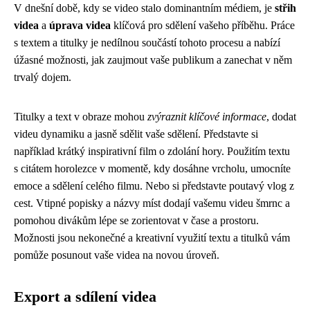
V dnešní době, kdy se video stalo dominantním médiem, je
střih
videa
a
úprava videa
klíčová pro sdělení vašeho příběhu. Práce
s textem a titulky je nedílnou součástí tohoto procesu a nabízí
úžasné možnosti, jak zaujmout vaše publikum a zanechat v něm
trvalý dojem.
Titulky a text v obraze mohou
zvýraznit klíčové informace
, dodat
videu dynamiku a jasně sdělit vaše sdělení. Představte si
například krátký inspirativní film o zdolání hory. Použitím textu
s citátem horolezce v momentě, kdy dosáhne vrcholu, umocníte
emoce a sdělení celého filmu. Nebo si představte poutavý vlog z
cest. Vtipné popisky a názvy míst dodají vašemu videu šmrnc a
pomohou divákům lépe se zorientovat v čase a prostoru.
Možnosti jsou nekonečné a kreativní využití textu a titulků vám
pomůže posunout vaše videa na novou úroveň.
Export a sdílení videa