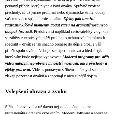
poutavý příběh, který plyne a baví diváka. Správně zvolené
přechody, ať už jemné prolínání nebo dynamické střihy, dodají
vašemu videu spád a profesionalitu.
Efekty pak umožní
zdůraznit klíčové momenty, dodat videu na dramatičnosti nebo
naopak hravosti.
Představte si například cestovatelský vlog, kde
se záběry z exotických pláží prolínají s ochutnáváním místních
specialit – divák se tak snadno přenese do děje a prožije váš
příběh spolu s vámi. Nebojte se experimentovat a hledat styl,
který vám bude nejlépe vyhovovat.
Moderní programy pro střih
videa nabízejí nepřeberné množství možností, jak s přechody a
efekty pracovat.
Videa s poutavým střihem a efekty si snadno
získají pozornost diváků a zanechají v nich silnější dojem.
Vylepšení obrazu a zvuku
Střih a úprava videa už dávno nejsou doménou pouze
profesionálů s drahým vybavením. Moderní software a aplikace