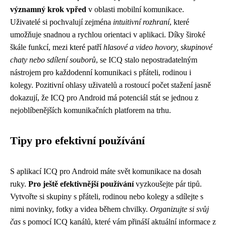
významný krok vpřed
v oblasti mobilní komunikace.
Uživatelé si pochvalují zejména
intuitivní rozhraní
, které
umožňuje snadnou a rychlou orientaci v aplikaci. Díky široké
škále funkcí, mezi které patří
hlasové a video hovory, skupinové
chaty nebo sdílení souborů
, se ICQ stalo nepostradatelným
nástrojem pro každodenní komunikaci s přáteli, rodinou i
kolegy. Pozitivní ohlasy uživatelů a rostoucí počet stažení jasně
dokazují, že ICQ pro Android má potenciál stát se jednou z
nejoblíbenějších komunikačních platforem na trhu.
Tipy pro efektivní používání
S aplikací ICQ pro Android máte svět komunikace na dosah
ruky.
Pro ještě efektivnější používání
vyzkoušejte pár tipů.
Vytvořte si skupiny s přáteli, rodinou nebo kolegy a sdílejte s
nimi novinky, fotky a videa během chvilky.
Organizujte si svůj
čas
s pomocí ICQ kanálů, které vám přináší aktuální informace z