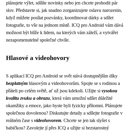
plánujete výlet, sdílíte novinky nebo jen chcete prohodit pár
slov. Představte si, jak snadno zorganizujete oslavu narozenin,
když můžete posílat pozvánky, koordinovat dárky a sdílet
fotografie, to vše na jednom místě. ICQ pro Android vám dává
možnost být blíže k lidem, na kterých vám záleží, a vytvářet
nezapomenutelné společné chvíle.
Hlasové a videohovory
S aplikací ICQ pro Android se svět stává dostupnějším díky
bezplatným
hlasovým a videohovorům. Spojte se s rodinou a
přáteli po celém světě, ať už jsou kdekoli. Užijte si
vysokou
kvalitu zvuku a obrazu
, která vám umožní sdílet důležité
okamžiky a emoce, jako byste byli fyzicky přítomni. Plánujete
společnou dovolenou? Diskutujte detaily a sdílejte fotografie v
reálném čase s
videohovorem
. Chcete se jen tak slyšet s
babičkou? Zavolejte jí přes ICQ a užijte si bezstarostný