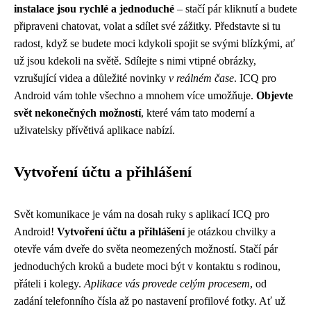
instalace jsou rychlé a jednoduché
– stačí pár kliknutí a budete
připraveni chatovat, volat a sdílet své zážitky. Představte si tu
radost, když se budete moci kdykoli spojit se svými blízkými, ať
už jsou kdekoli na světě. Sdílejte s nimi vtipné obrázky,
vzrušující videa a důležité novinky
v reálném čase
. ICQ pro
Android vám tohle všechno a mnohem více umožňuje.
Objevte
svět nekonečných možností
, které vám tato moderní a
uživatelsky přívětivá aplikace nabízí.
Vytvoření účtu a přihlášení
Svět komunikace je vám na dosah ruky s aplikací ICQ pro
Android!
Vytvoření účtu a přihlášení
je otázkou chvilky a
otevře vám dveře do světa neomezených možností. Stačí pár
jednoduchých kroků a budete moci být v kontaktu s rodinou,
přáteli i kolegy.
Aplikace vás provede celým procesem
, od
zadání telefonního čísla až po nastavení profilové fotky. Ať už