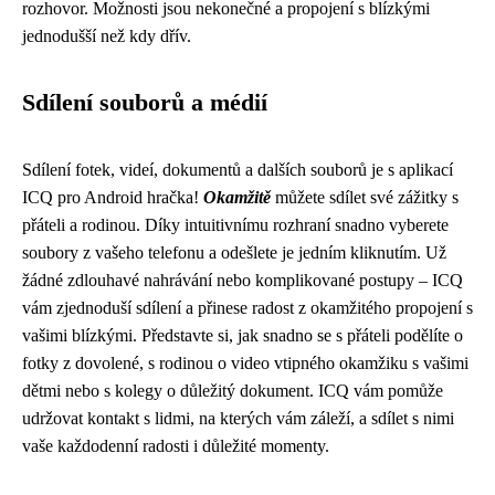
rozhovor. Možnosti jsou nekonečné a propojení s blízkými
jednodušší než kdy dřív.
Sdílení souborů a médií
Sdílení fotek, videí, dokumentů a dalších souborů je s aplikací
ICQ pro Android hračka!
Okamžitě
můžete sdílet své zážitky s
přáteli a rodinou. Díky intuitivnímu rozhraní snadno vyberete
soubory z vašeho telefonu a odešlete je jedním kliknutím. Už
žádné zdlouhavé nahrávání nebo komplikované postupy – ICQ
vám zjednoduší sdílení a přinese radost z okamžitého propojení s
vašimi blízkými. Představte si, jak snadno se s přáteli podělíte o
fotky z dovolené, s rodinou o video vtipného okamžiku s vašimi
dětmi nebo s kolegy o důležitý dokument. ICQ vám pomůže
udržovat kontakt s lidmi, na kterých vám záleží, a sdílet s nimi
vaše každodenní radosti i důležité momenty.