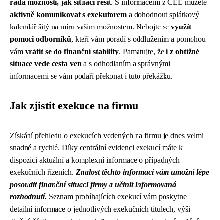
řada možností, jak situaci řešit
. S informacemi z CEE můžete
aktivně komunikovat s exekutorem
a dohodnout splátkový
kalendář šitý na míru vašim možnostem. Nebojte se
využít
pomoci odborníků
, kteří vám poradí s oddlužením a pomohou
vám
vrátit se do finanční stability
. Pamatujte, že
i z obtížné
situace vede cesta ven
a s odhodlaním a správnými
informacemi se vám podaří překonat i tuto překážku.
Jak zjistit exekuce na firmu
Získání přehledu o exekucích vedených na firmu je dnes velmi
snadné a rychlé. Díky centrální evidenci exekucí máte k
dispozici aktuální a komplexní informace o případných
exekučních řízeních.
Znalost těchto informací vám umožní lépe
posoudit finanční situaci firmy a učinit informovaná
rozhodnutí.
Seznam probíhajících exekucí vám poskytne
detailní informace o jednotlivých exekučních titulech, výši