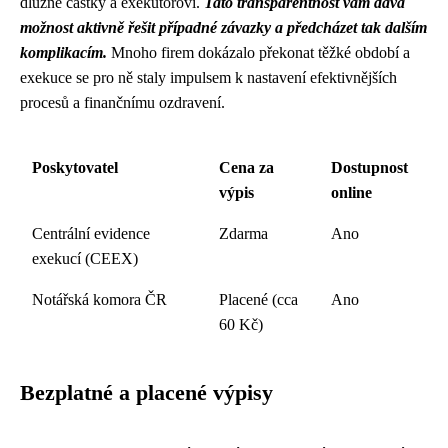
dlužné částky a exekutorovi.
Tato transparentnost vám dává
možnost aktivně řešit případné závazky a předcházet tak dalším
komplikacím.
Mnoho firem dokázalo překonat těžké období a
exekuce se pro ně staly impulsem k nastavení efektivnějších
procesů a finančnímu ozdravení.
Poskytovatel
Cena za
Dostupnost
výpis
online
Centrální evidence
Zdarma
Ano
exekucí (CEEX)
Notářská komora ČR
Placené (cca
Ano
60 Kč)
Bezplatné a placené výpisy