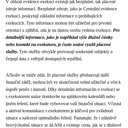
V oblasti evidence exekucí existují jak bezplatné, tak placené
zdroje informací. Bezplatné zdroje, jako je Centrální evidence
exekucí, poskytují základní informace o probíhajících
exekucích. Tyto informace mohou být užitečné pro prvotní
orientaci a zjištění, zda je na danou osobu vedena exekuce.
Pro
detailnější informace, jako je například výše dlužné částky
nebo kontakt na exekutora, je často nutné využít placené
služby.
Tyto služby obvykle provozují soukromé subjekty a
čerpají data z veřejně dostupných rejstříků.
Ačkoliv se může zdát, že placené služby představují další
finanční zátěž, mohou být ve skutečnosti velmi užitečné a vést k
úspoře peněz i starostí. Díky detailním informacím o exekuci se
s exekutorem snáze domluvíte na splátkovém kalendáři nebo
jiném řešení, které bude vyhovovat vaší finanční situaci. Včasná
a aktivní komunikace s exekutorem je klíčová pro zvládnutí
situace a nalezení optimálního řešení. Pamatujte, že i zdánlivě
bezvýchodná situace se dá řešit a existuje cesta, jak se z dluhové