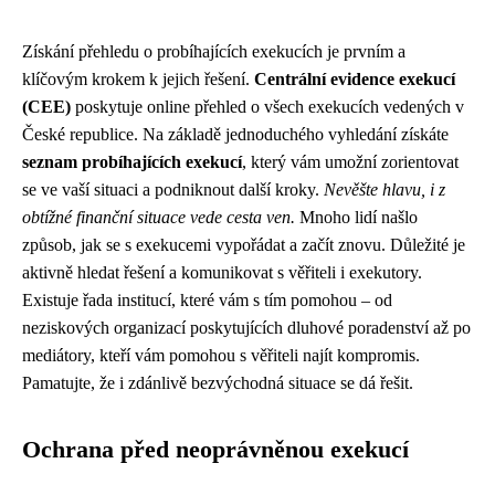
Získání přehledu o probíhajících exekucích je prvním a
klíčovým krokem k jejich řešení.
Centrální evidence exekucí
(CEE)
poskytuje online přehled o všech exekucích vedených v
České republice. Na základě jednoduchého vyhledání získáte
seznam probíhajících exekucí
, který vám umožní zorientovat
se ve vaší situaci a podniknout další kroky.
Nevěšte hlavu, i z
obtížné finanční situace vede cesta ven.
Mnoho lidí našlo
způsob, jak se s exekucemi vypořádat a začít znovu. Důležité je
aktivně hledat řešení a komunikovat s věřiteli i exekutory.
Existuje řada institucí, které vám s tím pomohou – od
neziskových organizací poskytujících dluhové poradenství až po
mediátory, kteří vám pomohou s věřiteli najít kompromis.
Pamatujte, že i zdánlivě bezvýchodná situace se dá řešit.
Ochrana před neoprávněnou exekucí