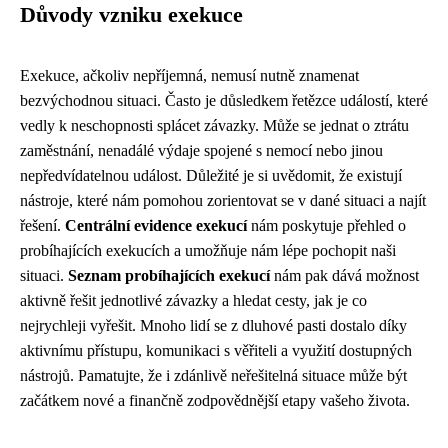
Důvody vzniku exekuce
Exekuce, ačkoliv nepříjemná, nemusí nutně znamenat
bezvýchodnou situaci. Často je důsledkem řetězce událostí, které
vedly k neschopnosti splácet závazky. Může se jednat o ztrátu
zaměstnání, nenadálé výdaje spojené s nemocí nebo jinou
nepředvídatelnou událost. Důležité je si uvědomit, že existují
nástroje, které nám pomohou zorientovat se v dané situaci a najít
řešení.
Centrální evidence exekucí
nám poskytuje přehled o
probíhajících exekucích a umožňuje nám lépe pochopit naši
situaci.
Seznam probíhajících exekucí
nám pak dává možnost
aktivně řešit jednotlivé závazky a hledat cesty, jak je co
nejrychleji vyřešit. Mnoho lidí se z dluhové pasti dostalo díky
aktivnímu přístupu, komunikaci s věřiteli a využití dostupných
nástrojů. Pamatujte, že i zdánlivě neřešitelná situace může být
začátkem nové a finančně zodpovědnější etapy vašeho života.