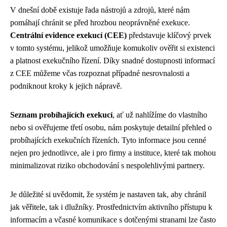
V dnešní době existuje řada nástrojů a zdrojů, které nám
pomáhají chránit se před hrozbou neoprávněné exekuce.
Centrální evidence exekucí (CEE)
představuje klíčový prvek
v tomto systému, jelikož umožňuje komukoliv ověřit si existenci
a platnost exekučního řízení. Díky snadné dostupnosti informací
z CEE můžeme včas rozpoznat případné nesrovnalosti a
podniknout kroky k jejich nápravě.
Seznam probíhajících exekucí
, ať už nahlížíme do vlastního
nebo si ověřujeme třetí osobu, nám poskytuje detailní přehled o
probíhajících exekučních řízeních. Tyto informace jsou cenné
nejen pro jednotlivce, ale i pro firmy a instituce, které tak mohou
minimalizovat riziko obchodování s nespolehlivými partnery.
Je důležité si uvědomit, že systém je nastaven tak, aby chránil
jak věřitele, tak i dlužníky. Prostřednictvím aktivního přístupu k
informacím a včasné komunikace s dotčenými stranami lze často