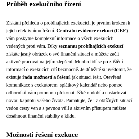
Průběh exekučního řízení
Získání přehledu o probíhajících exekucích je prvním krokem k
jejich efektivnímu řešení.
Centrální evidence exekucí (CEE)
vám poskytne komplexní informace o všech exekucích
vedených proti vám. Díky
seznamu probíhajících exekucí
získáte jasný obrázek o své finanční situaci a můžete začít
aktivně pracovat na jejím zlepšení. Mnoho lidí se po zjištění
informací o exekucích cítí bezmocně. Je důležité si uvědomit, že
existuje
řada možností a řešení
, jak situaci řešit. Otevřená
komunikace s exekutorem, splátkový kalendář nebo pomoc
odborníků vám pomohou překonat těžké období a nastartovat
novou kapitolu vašeho života. Pamatujte, že i z obtížných situací
vedou cesty ven a s pevnou vůlí a aktivním přístupem můžete
dosáhnout finanční stability a klidu.
Možnosti řešení exekuce