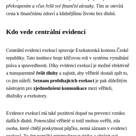
překvapením a včas řešit své finanční závazky.
Tím se otevírá
cesta k finančnímu zdraví a klidnějšímu životu bez dluhů.
Kdo vede centrální evidenci
Centrální evidenci exekucí spravuje Exekutorská komora České
republiky. Tato instituce hraje klíčovou roli v systému vymáhání
práva a spravedlnosti. Díky evidenci exekucí je možné efektivně
a transparentně
řešit dluhy
a zajistit, aby věřitelé dostali zpět to,
co jim náleží.
Seznam probíhajících exekucí
je pak důležitým
nástrojem pro
zjednodušení komunikace
mezi věřiteli,
dlužníky a exekutory.
Evidence exekucí má také pozitivní dopad na prevenci vzniku
dalších dluhů. Potenciální věřitelé si totiž mohou ověřit, zda
osoba, které chtějí poskytnout půjčku, nemá záznam v evidenci
exekucí. To jim pomáhá minimalizovat riziko a chránit své