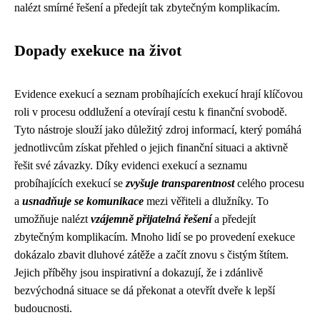
nalézt smírné řešení a předejít tak zbytečným komplikacím.
Dopady exekuce na život
Evidence exekucí a seznam probíhajících exekucí hrají klíčovou
roli v procesu oddlužení a otevírají cestu k finanční svobodě.
Tyto nástroje slouží jako důležitý zdroj informací, který pomáhá
jednotlivcům získat přehled o jejich finanční situaci a aktivně
řešit své závazky. Díky evidenci exekucí a seznamu
probíhajících exekucí se
zvyšuje transparentnost
celého procesu
a
usnadňuje se komunikace
mezi věřiteli a dlužníky. To
umožňuje nalézt
vzájemně přijatelná řešení
a předejít
zbytečným komplikacím. Mnoho lidí se po provedení exekuce
dokázalo zbavit dluhové zátěže a začít znovu s čistým štítem.
Jejich příběhy jsou inspirativní a dokazují, že i zdánlivě
bezvýchodná situace se dá překonat a otevřít dveře k lepší
budoucnosti.