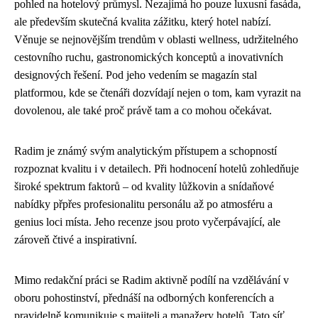
pohled na hotelový průmysl. Nezajímá ho pouze luxusní fasáda,
ale především skutečná kvalita zážitku, který hotel nabízí.
Věnuje se nejnovějším trendům v oblasti wellness, udržitelného
cestovního ruchu, gastronomických konceptů a inovativních
designových řešení. Pod jeho vedením se magazín stal
platformou, kde se čtenáři dozvídají nejen o tom, kam vyrazit na
dovolenou, ale také proč právě tam a co mohou očekávat.
Radim je známý svým analytickým přístupem a schopností
rozpoznat kvalitu i v detailech. Při hodnocení hotelů zohledňuje
široké spektrum faktorů – od kvality lůžkovin a snídaňové
nabídky přpřes profesionalitu personálu až po atmosféru a
genius loci místa. Jeho recenze jsou proto vyčerpávající, ale
zároveň čtivé a inspirativní.
Mimo redakční práci se Radim aktivně podílí na vzdělávání v
oboru pohostinství, přednáší na odborných konferencích a
pravidelně komunikuje s majiteli a manažery hotelů. Tato síť