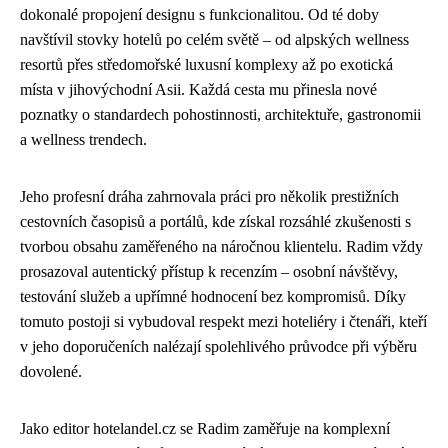
dokonalé propojení designu s funkcionalitou. Od té doby
navštívil stovky hotelů po celém světě – od alpských wellness
resortů přes středomořské luxusní komplexy až po exotická
místa v jihovýchodní Asii. Každá cesta mu přinesla nové
poznatky o standardech pohostinnosti, architektuře, gastronomii
a wellness trendech.
Jeho profesní dráha zahrnovala práci pro několik prestižních
cestovních časopisů a portálů, kde získal rozsáhlé zkušenosti s
tvorbou obsahu zaměřeného na náročnou klientelu. Radim vždy
prosazoval autentický přístup k recenzím – osobní návštěvy,
testování služeb a upřímné hodnocení bez kompromisů. Díky
tomuto postoji si vybudoval respekt mezi hoteliéry i čtenáři, kteří
v jeho doporučeních nalézají spolehlivého průvodce při výběru
dovolené.
Jako editor hotelandel.cz se Radim zaměřuje na komplexní