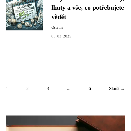
lhůty a vše, co potřebujete
vědět
Ostatní
05. 03. 2025
1
2
3
...
6
Starší →