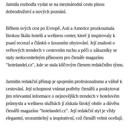
Jarmila rozhodla vydat se na mezinárodní cestu plnou
dobrodružství a nových poznání.
Během svých cest po Evropě, Asii a Americe prozkoumala
širokou škálu hotelů a wellness center, které ji inspirovaly k
psaní recenzí a článků o luxusním ubytování. Její znalosti o
světových trendech v cestovním ruchu a péči o zákazníky se
staly nedocenitelným přínosem pro čtenáře magazínu
"hotelandel.cz", kde se stala klíčovým členem redakčního týmu.
Jarmilin redakční přístup je spojením profesionalismu a vášně k
cestování. Její schopnost vnímat potřeby čtenářů a poskytovat
jim relevantní informace o nejnovějších trendech v hotelovém
průmyslu a wellness službách jí získala široký obdiv a důvěru
čtenářů magazínu "hotelandel.cz". Její redakční styl je vždy
elegantní, srozumitelný a inspirativní, což čtenáři velmi oceňují.