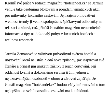
Kromě své práce v redakci magazínu "hotelandel.cz" se Jarmila
věnuje také osobnímu blogování a pořádání tematických akcí
pro milovníky luxusního cestování. Její zájem o inovativní
wellness trendy ji vedl k spolupráci s špičkovými odborníky na
relaxaci a zdraví, což přináší čtenářům magazínu neocenitelné
informace a tipy na dokonalý pobyt v luxusních hotelech a
wellness resortech.
Jarmila Zemanová je vášnivou průvodkyní světem hotelů a
ubytování, která neustále hledá nové způsoby, jak inspirovat své
čtenáře a přinést jim unikátní zážitky z jejich cestování. Její
oddanost kvalitě a dokonalému servisu ji činí jednou z
nejuznávanějších osobností v oboru a zároveň zajišťuje, že
čtenáři magazínu "hotelandel.cz" budou vždy informováni o tom
nejlepším, co svět luxusního cestování má k nabídnutí.