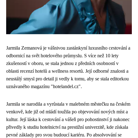
Jarmila Zemanová je vášnivou zastánkyní luxusního cestování a
odbornicí na svět hotelového průmyslu. S více než 10 lety
zkušeností v oboru, se stala jednou z předních osobností v
oblasti recenzí hotelů a wellness resortů. Její odborné znalosti a
neustálý smysl pro detail ji vedly k tomu, aby se stala editorkou
uznávaného magazínu "hotelandel.cz".
Jarmila se narodila a vyrůstala v malebném městečku na českém
venkově, kde již od mládí toužila po objevování nových míst a
kultur. Její láska k cestování a vášeň pro pohostinství ji nakonec
přivedly k studiu hotelnictví na prestižní univerzitě, kde získala
pevné základy pro svou budoucí kariéru. Po absolvování se