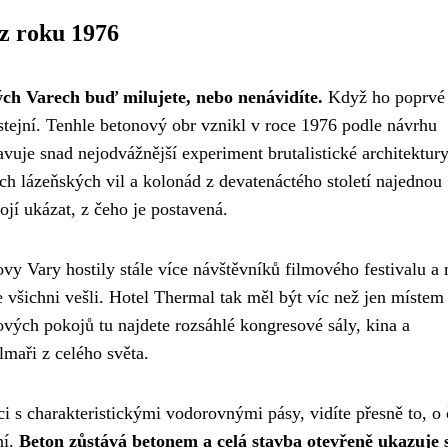
z roku 1976
ých Varech buď milujete, nebo nenávidíte.
Když ho poprvé
ostejní. Tenhle betonový obr vznikl v roce 1976 podle návrhu
je snad nejodvážnější experiment brutalistické architektury
ích lázeňských vil a kolonád z devatenáctého století najednou
jí ukázat, z čeho je postavená.
vy Vary hostily stále více návštěvníků filmového festivalu a
 všichni vešli. Hotel Thermal tak měl být víc než jen místem
ových pokojů tu najdete rozsáhlé kongresové sály, kina a
lmaři z celého světa.
i s charakteristickými vodorovnými pásy, vidíte přesně to, o
ní.
Beton zůstává betonem a celá stavba otevřeně ukazuje 