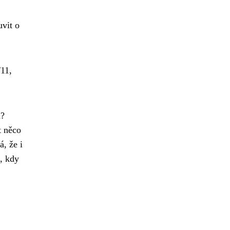
uvit o
/11,
a?
t něco
, že i
t, kdy