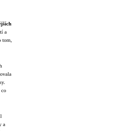
jších
tí a
o tom,
h
novala
sy.
 co
l
y a