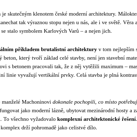
h
je skutečným klenotem české moderní architektury. Málokte
anechat tak výraznou stopu nejen u nás, ale i ve světě. Věra 
 se stalo symbolem Karlových Varů – a nejen jich.
lním příkladem brutalistní architektury
v tom nejlepším 
 beton, který tvoří základ celé stavby, není jen stavební mate
ovi s betonem pracovali tak, že z něj vytěžili maximum – ma
í linie vyvažují vertikální prvky. Celá stavba je plná kontras
že manželé Machoninovi
dokonale pochopili, co místo potřebu
fungovat jako moderní lázně, ubytovat mezinárodní hosty a 
al. To všechno vyžadovalo
komplexní architektonické řešení
 komplex drží pohromadě jako celistvé dílo.