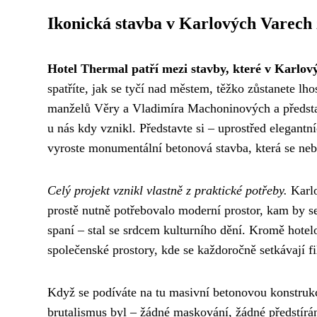
Ikonická stavba v Karlových Varech 
Hotel Thermal patří mezi stavby, které v Karlov
spatříte, jak se tyčí nad městem, těžko zůstanete lh
manželů Věry a Vladimíra Machoninových a představu
u nás kdy vznikl. Představte si – uprostřed elegantn
vyroste monumentální betonová stavba, která se nebo
Celý projekt vznikl vlastně z praktické potřeby.
Karlo
prostě nutně potřebovalo moderní prostor, kam by se
spaní – stal se srdcem kulturního dění. Kromě hotel
společenské prostory, kde se každoročně setkávají fi
Když se podíváte na tu masivní betonovou konstrukc
brutalismus byl – žádné maskování, žádné předstírá