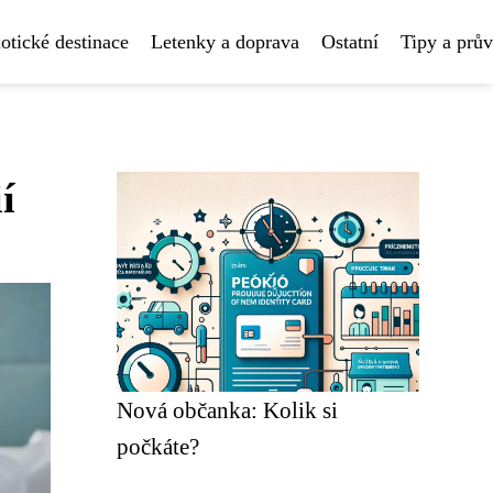
otické destinace
Letenky a doprava
Ostatní
Tipy a prů
í
Nová občanka: Kolik si
počkáte?