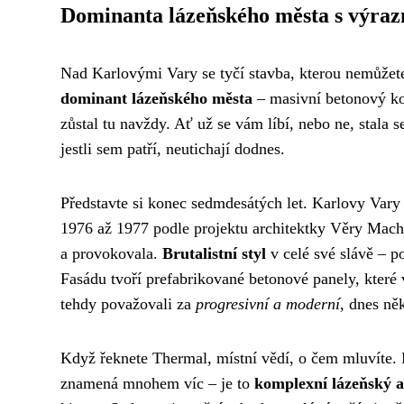
Dominanta lázeňského města s výraz
Nad Karlovými Vary se tyčí stavba, kterou nemůžet
dominant lázeňského města
– masivní betonový kol
zůstal tu navždy. Ať už se vám líbí, nebo ne, stala 
jestli sem patří, neutichají dodnes.
Představte si konec sedmdesátých let. Karlovy Vary d
1976 až 1977 podle projektu architektky Věry Macho
a provokovala.
Brutalistní styl
v celé své slávě – 
Fasádu tvoří prefabrikované betonové panely, které 
tehdy považovali za
progresivní a moderní
, dnes ně
Když řeknete Thermal, místní vědí, o čem mluvíte. 
znamená mnohem víc – je to
komplexní lázeňský 