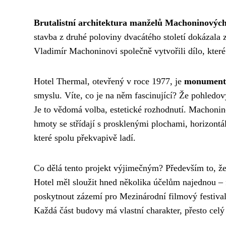
Brutalistní architektura manželů Machoninovýc
stavba z druhé poloviny dvacátého století dokázala z
Vladimír Machoninovi společně vytvořili dílo, které
Hotel Thermal, otevřený v roce 1977, je
monumentá
smyslu. Víte, co je na něm fascinující? Že pohledový
Je to vědomá volba, estetické rozhodnutí. Machonin
hmoty se střídají s prosklenými plochami, horizontáln
které spolu překvapivě ladí.
Co dělá tento projekt výjimečným? Především to, 
Hotel měl sloužit hned několika účelům najednou – 
poskytnout zázemí pro Mezinárodní filmový festiv
Každá část budovy má vlastní charakter, přesto celý