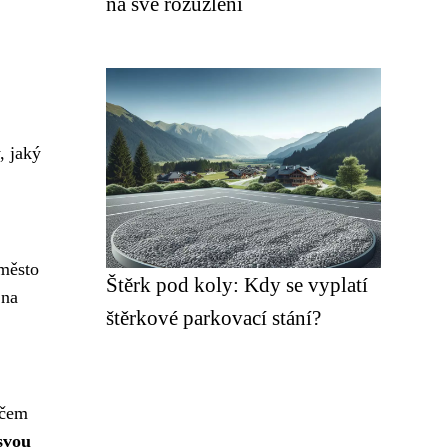
na své rozuzlení
, jaký
 město
Štěrk pod koly: Kdy se vyplatí
 na
štěrkové parkovací stání?
 čem
svou