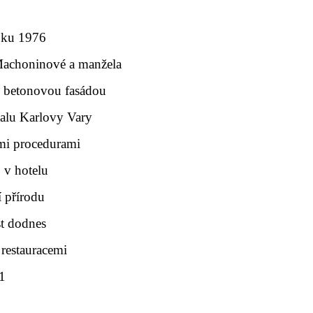
roku 1976
y Machoninové a manžela
u betonovou fasádou
valu Karlovy Vary
ými procedurami
 v hotelu
 přírodu
st dodnes
 restauracemi
1