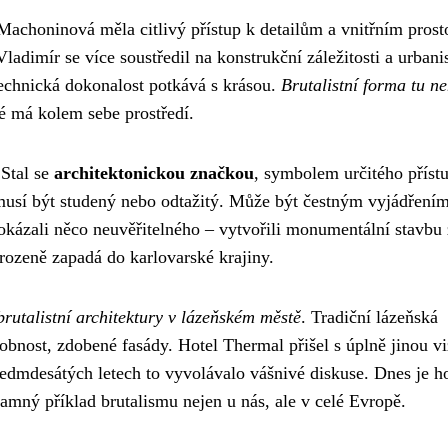
a Machoninová měla citlivý přístup k detailům a vnitřním pros
ladimír se více soustředil na konstrukční záležitosti a urbani
 technická dokonalost potkává s krásou.
Brutalistní forma tu ne
ké má kolem sebe prostředí.
Stal se
architektonickou značkou
, symbolem určitého příst
musí být studený nebo odtažitý. Může být čestným vyjádřením
okázali něco neuvěřitelného – vytvořili monumentální stavbu
irozeně zapadá do karlovarské krajiny.
rutalistní architektury v lázeňském městě
. Tradiční lázeňská
obnost, zdobené fasády. Hotel Thermal přišel s úplně jinou vi
edmdesátých letech to vyvolávalo vášnivé diskuse. Dnes je ho
amný příklad brutalismu nejen u nás, ale v celé Evropě.