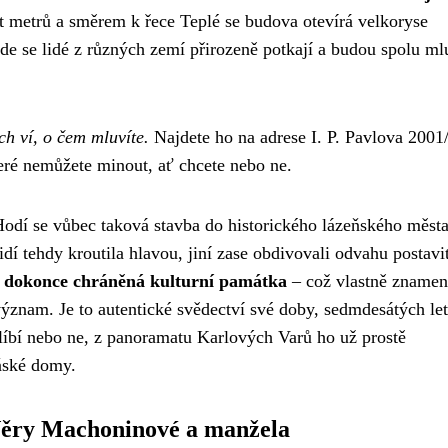
t metrů a směrem k řece Teplé se budova otevírá velkoryse
 kde se lidé z různých zemí přirozeně potkají a budou spolu ml
h ví, o čem mluvíte.
Najdete ho na adrese I. P. Pavlova 2001
teré nemůžete minout, ať chcete nebo ne.
odí se vůbec taková stavba do historického lázeňského měst
idí tehdy kroutila hlavou, jiní zase obdivovali odvahu postavi
l dokonce chráněná kulturní památka
– což vlastně znamená
 význam. Je to autentické svědectví své doby, sedmdesátých le
 líbí nebo ne, z panoramatu Karlových Varů ho už prostě
ňské domy.
 Věry Machoninové a manžela