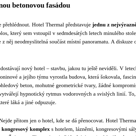
nou betonovou fasádou
e přehlédnout. Hotel Thermal představuje
jednu z nejvýrazně
os, který sem vstoupil v sedmdesátých letech minulého stole
se z něj neodmyslitelná součást místní panoramatu. A diskuze 
ostávají nový hotel – stavbu, jakou tu ještě neviděli. V letec
ninové a jejího týmu vyrostla budova, která šokovala, fasci
pohledový beton, mohutné geometrické tvary, žádné kompromi
vytvářejí hypnotický rytmus vodorovných a svislých linií. To,
které láká a jiné odpuzuje.
Nejde přitom jen o hotel, kde se dá přenocovat. Hotel Therma
a kongresový komplex
s hotelem, lázněmi, kongresovými sál