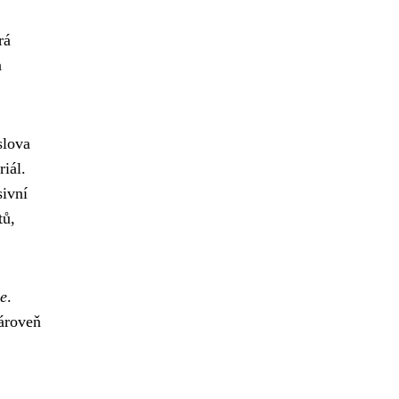
rá
a
slova
riál.
sivní
tů,
je
.
zároveň
.