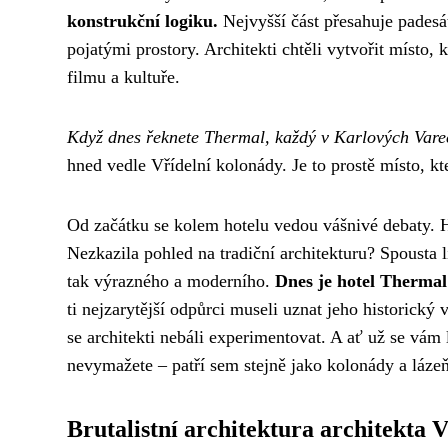
konstrukční logiku.
Nejvyšší část přesahuje padesá
pojatými prostory. Architekti chtěli vytvořit místo,
filmu a kultuře.
Když dnes řeknete Thermal, každý v Karlových Varec
hned vedle Vřídelní kolonády. Je to prostě místo, k
Od začátku se kolem hotelu vedou vášnivé debaty. H
Nezkazila pohled na tradiční architekturu? Spousta l
tak výrazného a moderního.
Dnes je hotel Therma
ti nejzarytější odpůrci museli uznat jeho historický
se architekti nebáli experimentovat. A ať už se vám
nevymažete – patří sem stejně jako kolonády a láze
Brutalistní architektura architekta