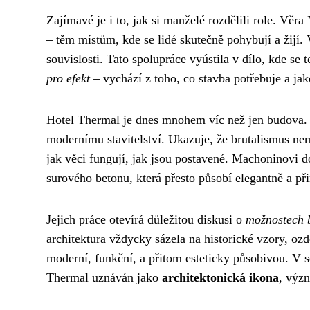
Zajímavé je i to, jak si manželé rozdělili role. Věr
– těm místům, kde se lidé skutečně pohybují a žijí. V
souvislosti. Tato spolupráce vyústila v dílo, kde se
pro efekt
– vychází z toho, co stavba potřebuje a ja
Hotel Thermal je dnes mnohem víc než jen budova. 
modernímu stavitelství. Ukazuje, že brutalismus ne
jak věci fungují, jak jsou postavené. Machoninovi d
surového betonu, která přesto působí elegantně a př
Jejich práce otevírá důležitou diskusi o
možnostech b
architektura vždycky sázela na historické vzory, ozd
moderní, funkční, a přitom esteticky působivou. V s
Thermal uznáván jako
architektonická ikona
, význ