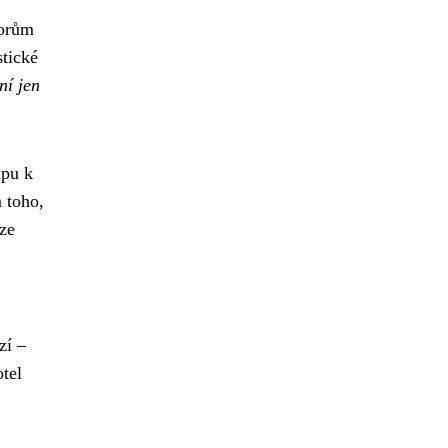
torům
stické
ní jen
upu k
 toho,
 ze
zí –
tel