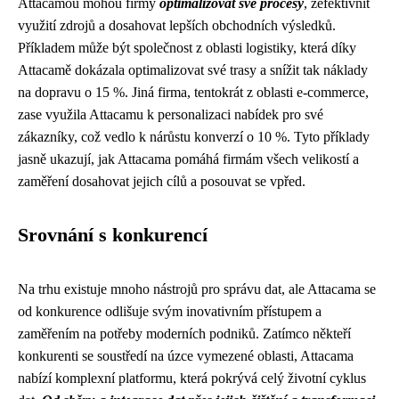
Attacamou mohou firmy
optimalizovat své procesy
, zefektivnit
využití zdrojů a dosahovat lepších obchodních výsledků.
Příkladem může být společnost z oblasti logistiky, která díky
Attacamě dokázala optimalizovat své trasy a snížit tak náklady
na dopravu o 15 %. Jiná firma, tentokrát z oblasti e-commerce,
zase využila Attacamu k personalizaci nabídek pro své
zákazníky, což vedlo k nárůstu konverzí o 10 %. Tyto příklady
jasně ukazují, jak Attacama pomáhá firmám všech velikostí a
zaměření dosahovat jejich cílů a posouvat se vpřed.
Srovnání s konkurencí
Na trhu existuje mnoho nástrojů pro správu dat, ale Attacama se
od konkurence odlišuje svým inovativním přístupem a
zaměřením na potřeby moderních podniků. Zatímco někteří
konkurenti se soustředí na úzce vymezené oblasti, Attacama
nabízí komplexní platformu, která pokrývá celý životní cyklus