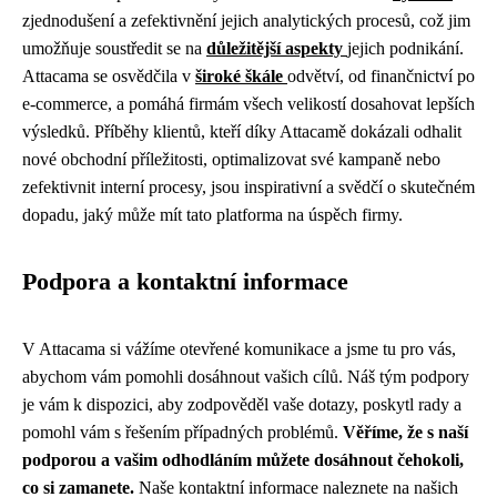
zjednodušení a zefektivnění jejich analytických procesů, což jim
umožňuje soustředit se na
důležitější aspekty
jejich podnikání.
Attacama se osvědčila v
široké škále
odvětví, od finančnictví po
e-commerce, a pomáhá firmám všech velikostí dosahovat lepších
výsledků. Příběhy klientů, kteří díky Attacamě dokázali odhalit
nové obchodní příležitosti, optimalizovat své kampaně nebo
zefektivnit interní procesy, jsou inspirativní a svědčí o skutečném
dopadu, jaký může mít tato platforma na úspěch firmy.
Podpora a kontaktní informace
V Attacama si vážíme otevřené komunikace a jsme tu pro vás,
abychom vám pomohli dosáhnout vašich cílů. Náš tým podpory
je vám k dispozici, aby zodpověděl vaše dotazy, poskytl rady a
pomohl vám s řešením případných problémů.
Věříme, že s naší
podporou a vašim odhodláním můžete dosáhnout čehokoli,
co si zamanete.
Naše kontaktní informace naleznete na našich