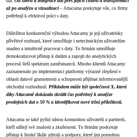
dat.
Od sběru a integrace dat přes jejich čištění a transformaci
až po analýzu a vizualizaci
– Attacama poskytuje vše, co firmy
potřebují k efektivní práci s daty.
Důležitou konkurenční výhodou Attacamy je její uživatelsky
přívětivé rozhraní, které umožňuje i netechnickým uživatelům
snadno a intuitivně pracovat s daty. To firmám umožňuje
demokratizovat přístup k datům a zapojit do analytických
procesů širší spektrum zaměstnanců. Mnoho klientů Attacamy
zaznamenalo po implementaci platformy výrazné zlepšení v
oblasti datové gramotnosti a schopnosti přijímat informovanější
obchodní rozhodnutí.
Příkladem může být společnost X, která
díky Attacamě dokázala zkrátit čas potřebný k analýze
prodejních dat o 50 % a identifikovat nové tržní příležitosti.
Attacama se také pyšní silnou komunitou uživatelů a partnerů,
kteří sdílejí své znalosti a zkušenosti. To firmám poskytuje
přístup k široké škále zdrojů a podpory, které jim pomohou